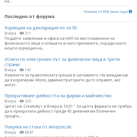
на...
Новини от МФ (виж още)
Последно от форума
Корекция на декларация по чл.50
Вчера
311
Подайте заявление в офиса на НАП по местоживеене на
физическото лице и опишете в него причините, поради които
искате корекция на...
Услеги по електронен път за физически лица в трети
страни
Вчера
147
Извинете за правописната грешка в заглавието. Не виждам как
да я коригирам. Моля, администраторите да го оправят, ако
могат.
Прекратяване дейността на фирма и майчинство
Вчера
323
Цитат на: Creativity I. в Вчера в 10:01 " За целта фирмата не трябва
да е прекратила дейност преди 45 дневния ми болничен
предпо...
Покупка на стока от Amazon,de
Вчера
6547