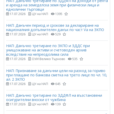
НАП: Данъчно третиране по ЗДДФЛ на доходи от рента
и аренда на земеделска земя при физически лица и
еднолични търговци
17.07.2026
ЦУ на НАП
1395
НАП: Данъчен период и срокове за деклариране на
националния допълнителен данък по част Vа на ЗКПО
17.07.2026
ЦУ на НАП
529
НАП: Данъчно третиране по ЗКПО и ЗДДС при
унищожаване на активи и счетоводен архив
вследствие на непреодолима сила
17.07.2026
ОУИ Велико Търново
535
НАП: Признаване за данъчни цели на разход за гориво
при плащане по банкова сметка на трето лице по чл. 10,
ал. 2 ЗКПО
17.07.2026
ЦУ на НАП
645
НАП: Данъчно третиране по ЗДДФЛ на възстановени
осигурителни вноски от чужбина
17.07.2026
ЦУ на НАП
139