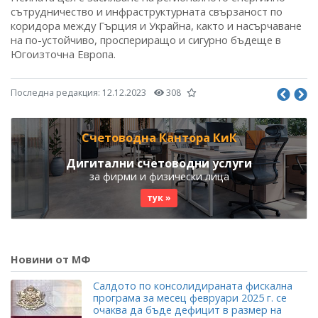
сътрудничество и инфраструктурната свързаност по
коридора между Гърция и Украйна, както и насърчаване
на по-устойчиво, проспериращо и сигурно бъдеще в
Югоизточна Европа.
Последна редакция:
12.12.2023
308
Счетоводна Кантора КиК
Дигитални счетоводни услуги
за фирми и физически лица
тук »
Новини от МФ
Салдото по консолидираната фискална
програма за месец февруари 2025 г. се
очаква да бъде дефицит в размер на