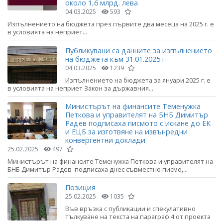
около 1,6 млрд. лева
04.03.2025
593
Изпълнението на бюджета през първите два месеца на 2025 г. е
в условията на неприет...
Публикувани са данните за изпълнението
на бюджета към 31.01.2025 г.
04.03.2025
1239
Изпълнението на бюджета за януари 2025 г. е
в условията на неприет Закон за държавния...
Министърът на финансите Теменужка
Петкова и управителят на БНБ Димитър
Радев подписаха писмото с искане до ЕК
и ЕЦБ за изготвяне на извънредни
конвергентни доклади
25.02.2025
497
Министърът на финансите Теменужка Петкова и управителят на
БНБ Димитър Радев подписаха днес съвместно писмо,...
Позиция
25.02.2025
1035
Във връзка с публикации и спекулативно
тълкуване на текста на параграф 4 от проекта