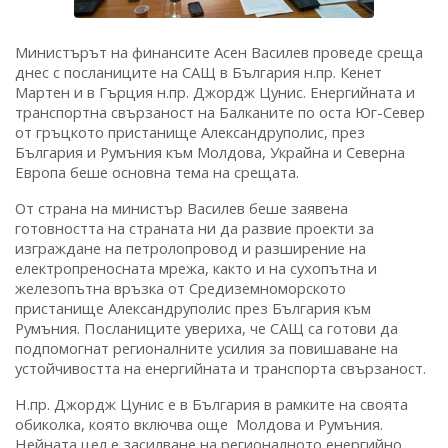
Министърът на финансите Асен Василев проведе среща
днес с посланиците на САЩ в България н.пр. Кенет
Мартен и в Гърция н.пр. Джордж Цунис. Енергийната и
транспортна свързаност на Балканите по оста Юг-Север
от гръцкото пристанище Александруполис, през
България и Румъния към Молдова, Украйна и Северна
Европа беше основна тема на срещата.
От страна на министър Василев беше заявена
готовността на страната ни да развие проекти за
изграждане на петролопровод и разширение на
електропреносната мрежа, както и на сухопътна и
железопътна връзка от Средиземноморското
пристанище Александруполис през България към
Румъния. Посланиците увериха, че САЩ са готови да
подпомогнат регионалните усилия за повишаване на
устойчивостта на енергийната и транспорта свързаност.
Н.пр. Джордж Цунис е в България в рамките на своята
обиколка, която включва още Молдова и Румъния.
Нейната цел е засилване на регионалното енергийно