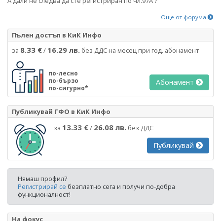
А дали не следва да сте регистриран по чл.97А ?
Още от форума
Пълен достъп в КиК Инфо
8.33 €
16.29 лв.
за
/
без ДДС на месец при год. абонамент
по-лесно
по-бързо
Абонамент
по-сигурно*
Публикувай ГФО в КиК Инфо
13.33 €
26.08 лв.
за
/
без ДДС
Публикувай
Нямаш профил?
Регистрирай се
безплатно сега и получи по-добра
функционалност!
На фокус