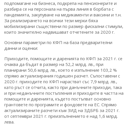
подпомагане на бизнеса, подкрепа на пенсионерите и
разбира се на персонала на първа линия в борбата с
пандемията, закупуване на медикаменти и ваксини и т.н.
За реализирането на всички тези мерки бяха
мобилизирани съществени по размер фискални стимули,
които значително надвишават отчетените за 2020 г.
Основни параметри по КФП на база предварителни
данни и оценки:
Приходите, помощите и даренията по КФП за 2021 г. се
очаква да бъдат в размер на 52,2 млрд. лв., при
планирани 50,6 млрд. лв., което е изпълнение 103,2 %
спрямо актуализирания годишен разчет. Съпоставени с
2020 г. приходите по КФП нарастват със 7,9 млрд. лв.,
като ръст се отчита, както при данъчните приходи, така
и при неданъчните постъпления и приходите в частта на
помощите и даренията, където постъпват основно
грантовете по програмите и фондовете на ЕС. Спрямо
актуализираните разчети към ЗИД на ЗДБРБ за 2021 г.
от септември 2021 г. преизпълнението е над 1,6 млрд.
лева.