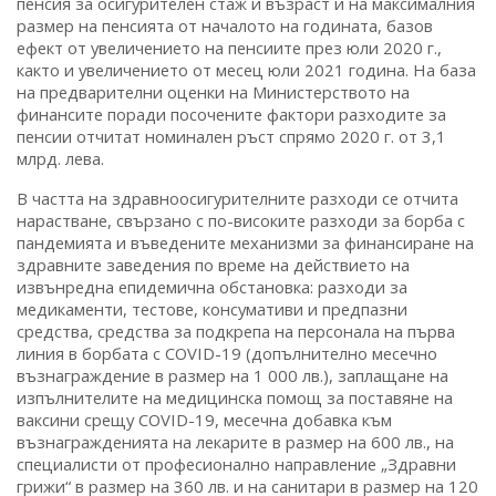
пенсия за осигурителен стаж и възраст и на максималния
размер на пенсията от началото на годината, базов
ефект от увеличението на пенсиите през юли 2020 г.,
както и увеличението от месец юли 2021 година. На база
на предварителни оценки на Министерството на
финансите поради посочените фактори разходите за
пенсии отчитат номинален ръст спрямо 2020 г. от 3,1
млрд. лева.
В частта на здравноосигурителните разходи се отчита
нарастване, свързано с по-високите разходи за борба с
пандемията и въведените механизми за финансиране на
здравните заведения по време на действието на
извънредна епидемична обстановка: разходи за
медикаменти, тестове, консумативи и предпазни
средства, средства за подкрепа на персонала на първа
линия в борбата с COVID-19 (допълнително месечно
възнаграждение в размер на 1 000 лв.), заплащане на
изпълнителите на медицинска помощ за поставяне на
ваксини срещу COVID-19, месечна добавка към
възнагражденията на лекарите в размер на 600 лв., на
специалисти от професионално направление „Здравни
грижи“ в размер на 360 лв. и на санитари в размер на 120