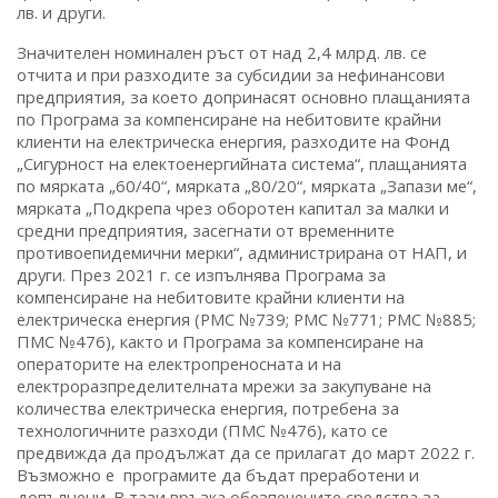
лв. и други.
Значителен номинален ръст от над 2,4 млрд. лв. се
отчита и при разходите за субсидии за нефинансови
предприятия, за което допринасят основно плащанията
по Програма за компенсиране на небитовите крайни
клиенти на електрическа енергия, разходите на Фонд
„Сигурност на електоенергийната система“, плащанията
по мярката „60/40“, мярката „80/20“, мярката „Запази ме“,
мярката „Подкрепа чрез оборотен капитал за малки и
средни предприятия, засегнати от временните
противоепидемични мерки“, администрирана от НАП, и
други. През 2021 г. се изпълнява Програма за
компенсиране на небитовите крайни клиенти на
електрическа енергия (РМС №739; РМС №771; РМС №885;
ПМС №476), както и Програма за компенсиране на
операторите на електропреносната и на
електроразпределителната мрежи за закупуване на
количества електрическа енергия, потребена за
технологичните разходи (ПМС №476), като се
предвижда да продължат да се прилагат до март 2022 г.
Възможно е програмите да бъдат преработени и
допълнени. В тази връзка обезпечените средства за