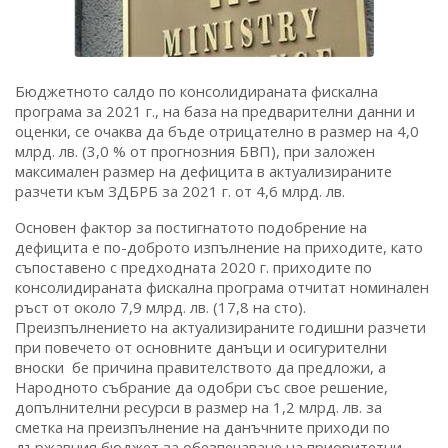
Бюджетното салдо по консолидираната фискална
програма за 2021 г., на база на предварителни данни и
оценки, се очаква да бъде отрицателно в размер на 4,0
млрд. лв. (3,0 % от прогнозния БВП), при заложен
максимален размер на дефицита в актуализираните
разчети към ЗДБРБ за 2021 г. от 4,6 млрд. лв.
Основен фактор за постигнатото подобрение на
дефицита е по-доброто изпълнение на приходите, като
съпоставено с предходната 2020 г. приходите по
консолидираната фискална програма отчитат номинален
ръст от около 7,9 млрд. лв. (17,8 на сто).
Преизпълнението на актуализираните годишни разчети
при повечето от основните данъци и осигурителни
вноски бе причина правителството да предложи, а
Народното събрание да одобри със свое решение,
допълнителни ресурси в размер на 1,2 млрд. лв. за
сметка на преизпълнение на данъчните приходи по
държавния бюджет за обезпечаване на приоритетни