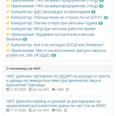
Приложение: ГФО на малко предприятие (+Eng)
Приложение: ГФО на микропредприятие (+Eng)
Калкулатор: ДДС процедура за приспадане
Калкулатор: Обезщетение за отпуски по чл.224 КТ
Калкулатор: Платен отпуск при непълна година
Калкулатор: МОД при непълно работно време
Приложение: Издаване на платежни и вносни
бележки
Калкулатор: Кое е по-изгодно ЕООД или freelancer?
Приложение: Място на изпълнение при доставка на
услуги (чл. 20б-24 ЗДДС)
Становища на НАП
НАП: Данъчно третиране по ЗДДФЛ на доходи от рента
и аренда на земеделска земя при физически лица и
еднолични търговци
17.07.2026
ЦУ на НАП
1490
НАП: Данъчен период и срокове за деклариране на
националния допълнителен данък по част Vа на ЗКПО
17.07.2026
ЦУ на НАП
563