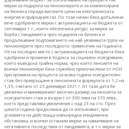
мерки за подкрепа на пенсионерите и за компенсиране
на бизнеса поради високите цени на електрическата
енергия и природния газ. По този начин бяха допълнени
вече одобрените мерки с актуализацията на бюджета от
септември т. г., които обезпечиха ресурс за мерки за
борба с пандемията чрез подкрепа на бизнеса и
продължаване подпомагането на най-уязвимата група на
пенсионерите през последното тримесечие на годината.
Не на последно място с актуализацията на бюджета бяха
одобрени и промени в Кодекса за социално осигуряване,
които въведоха трайна норма, чрез която пенсиите на
всички пенсионери бяха служебно преизчислени от НОИ
при промяна на процента за всяка година осигурителен
стаж без превръщане в пенсионната формулата от 1,2 на
1,35, считано от 25 декември 2021 г. От тази дата бе
увеличен и минималният месечен размер на пенсията за
осигурителен стаж и възраст от 300 лева на 370 лева.,
което представлява увеличение с над 23 на сто. През
цялата година продължиха да се изпълняват, при
условията на действаща извънредна епидемична
обстановка, и всички останали мерки за намаляване на
негативните последствия от пандемията, в т.ч. мерки за