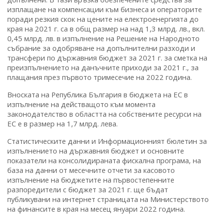
изплащане на компенсации към бизнеса и операторите
поради резкия скок на цените на електроенергията до
края на 2021 г. са в общ размер на над 1,3 млрд. лв., вкл.
0,45 млрд. лв. в изпълнение на Решение на Народното
събрание за одобряване на допълнителни разходи и
трансфери по държавния бюджет за 2021 г. за сметка на
преизпълнението на данъчните приходи за 2021 г., за
плащания през първото тримесечие на 2022 година.
Вноската на Република България в бюджета на ЕС в
изпълнение на действащото към момента
законодателство в областта на собствените ресурси на
ЕС е в размер на 1,7 млрд. лева.
Статистическите данни и Информационният бюлетин за
изпълнението на държавния бюджет и основните
показатели на консолидираната фискална програма, на
база на данни от месечните отчети за касовото
изпълнение на бюджетите на първостепенните
разпоредители с бюджет за 2021 г. ще бъдат
публикувани на интернет страницата на Министерството
на финансите в края на месец януари 2022 година.