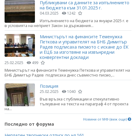
Публикувани са данните за изпълнението
на бюджета към 31.01.2025 г.
04.03.2025
1242
Изпълнението на бюджета за януари 2025 г. е
в условията на неприет Закон за държавния...
Министърът на финансите Теменужка
Петкова и управителят на БНБ Димитър
Радев подписаха писмото с искане до ЕК
и ЕЦБ за изготвяне на извънредни
конвергентни доклади
25.02.2025
499
Министърът на финансите Теменужка Петкова и управителят на
БНБ Димитър Радев подписаха днес съвместно писмо,...
Позиция
25.02.2025
1040
Във връзка с публикации и спекулативно
тълкуване на текста на параграф 4 от проекта
на...
Новини от МФ (виж още)
Последно от форума
Неплатен творчески отпуск по чл.161