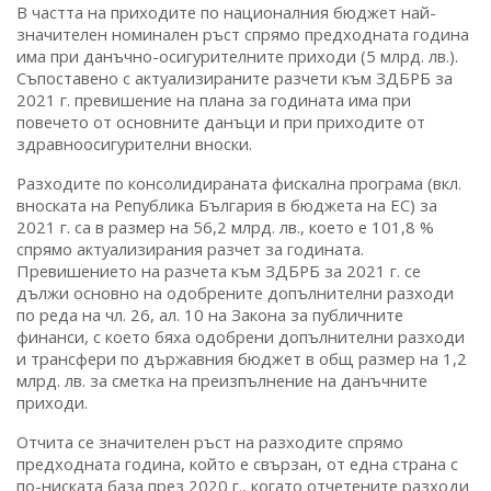
В частта на приходите по националния бюджет най-
значителен номинален ръст спрямо предходната година
има при данъчно-осигурителните приходи (5 млрд. лв.).
Съпоставено с актуализираните разчети към ЗДБРБ за
2021 г. превишение на плана за годината има при
повечето от основните данъци и при приходите от
здравноосигурителни вноски.
Разходите по консолидираната фискална програма (вкл.
вноската на Република България в бюджета на ЕС) за
2021 г. са в размер на 56,2 млрд. лв., което е 101,8 %
спрямо актуализирания разчет за годината.
Превишението на разчета към ЗДБРБ за 2021 г. се
дължи основно на одобрените допълнителни разходи
по реда на чл. 26, ал. 10 на Закона за публичните
финанси, с което бяха одобрени допълнителни разходи
и трансфери по държавния бюджет в общ размер на 1,2
млрд. лв. за сметка на преизпълнение на данъчните
приходи.
Отчита се значителен ръст на разходите спрямо
предходната година, който е свързан, от една страна с
по-ниската база през 2020 г., когато отчетените разходи