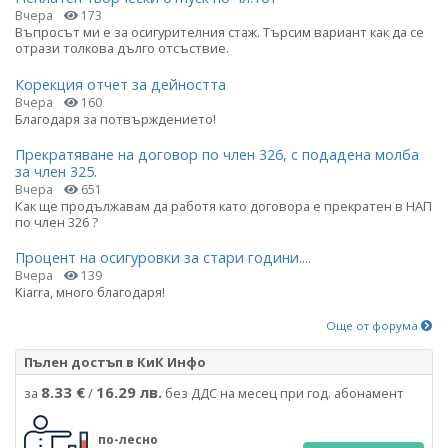
Вчера
173
Въпросът ми е за осигурителния стаж. Търсим вариант как да се
отрази толкова дълго отсъствие.
Корекция отчет за дейността
Вчера
160
Благодаря за потвърждението!
Прекратяване на договор по член 326, с подадена молба
за член 325.
Вчера
651
Как ще продължавам да работя като договора е прекратен в НАП
по член 326 ?
Процент на осигуровки за стари години....
Вчера
139
Kiarra, много благодаря!
Още от форума
Пълен достъп в КиК Инфо
8.33 €
16.29 лв.
за
/
без ДДС на месец при год. абонамент
по-лесно