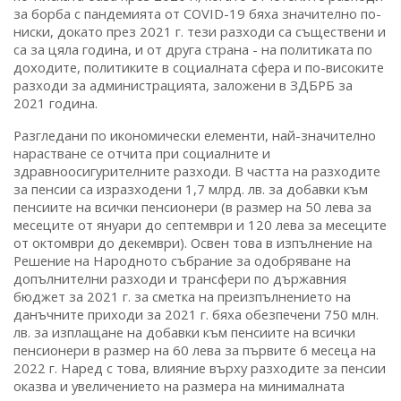
за борба с пандемията от COVID-19 бяха значително по-
ниски, докато през 2021 г. тези разходи са съществени и
са за цяла година, и от друга страна - на политиката по
доходите, политиките в социалната сфера и по-високите
разходи за администрацията, заложени в ЗДБРБ за
2021 година.
Разгледани по икономически елементи, най-значително
нарастване се отчита при социалните и
здравноосигурителните разходи. В частта на разходите
за пенсии са изразходени 1,7 млрд. лв. за добавки към
пенсиите на всички пенсионери (в размер на 50 лева за
месеците от януари до септември и 120 лева за месеците
от октомври до декември). Освен това в изпълнение на
Решение на Народното събрание за одобряване на
допълнителни разходи и трансфери по държавния
бюджет за 2021 г. за сметка на преизпълнението на
данъчните приходи за 2021 г. бяха обезпечени 750 млн.
лв. за изплащане на добавки към пенсиите на всички
пенсионери в размер на 60 лева за първите 6 месеца на
2022 г. Наред с това, влияние върху разходите за пенсии
оказва и увеличението на размера на минималната