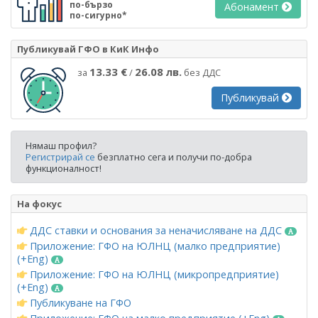
по-бързо
Абонамент
по-сигурно*
Публикувай ГФО в КиК Инфо
13.33 €
26.08 лв.
за
/
без ДДС
Публикувай
Нямаш профил?
Регистрирай се
безплатно сега и получи по-добра
функционалност!
На фокус
ДДС ставки и основания за неначисляване на ДДС
Приложение: ГФО на ЮЛНЦ (малко предприятие)
(+Eng)
Приложение: ГФО на ЮЛНЦ (микропредприятие)
(+Eng)
Публикуване на ГФО