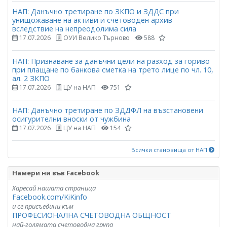
НАП: Данъчно третиране по ЗКПО и ЗДДС при
унищожаване на активи и счетоводен архив
вследствие на непреодолима сила
17.07.2026
ОУИ Велико Търново
588
НАП: Признаване за данъчни цели на разход за гориво
при плащане по банкова сметка на трето лице по чл. 10,
ал. 2 ЗКПО
17.07.2026
ЦУ на НАП
751
НАП: Данъчно третиране по ЗДДФЛ на възстановени
осигурителни вноски от чужбина
17.07.2026
ЦУ на НАП
154
Всички становища от НАП
Намери ни във Facebook
Харесай нашата страница
Facebook.com/KiKinfo
и се присъедини към
ПРОФЕСИОНАЛНА СЧЕТОВОДНА ОБЩНОСТ
най-голямата счетоводна група