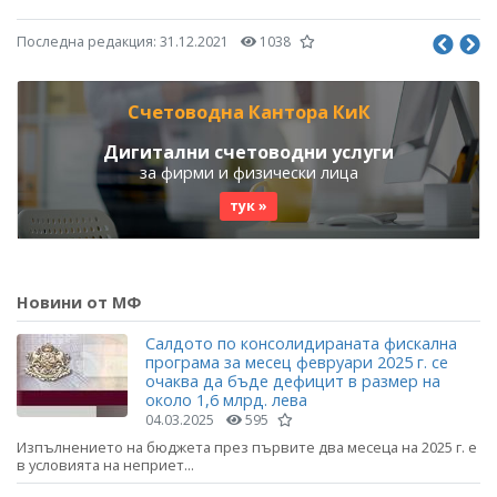
Последна редакция:
31.12.2021
1038
Счетоводна Кантора КиК
Дигитални счетоводни услуги
за фирми и физически лица
тук »
Новини от МФ
Салдото по консолидираната фискална
програма за месец февруари 2025 г. се
очаква да бъде дефицит в размер на
около 1,6 млрд. лева
04.03.2025
595
Изпълнението на бюджета през първите два месеца на 2025 г. е
в условията на неприет...