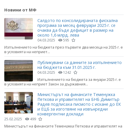
Новини от МФ
Салдото по консолидираната фискална
програма за месец февруари 2025 г. се
очаква да бъде дефицит в размер на
около 1,6 млрд. лева
04.03.2025
595
Изпълнението на бюджета през първите два месеца на 2025 г. е
в условията на неприет...
Публикувани са данните за изпълнението
на бюджета към 31.01.2025 г.
04.03.2025
1242
Изпълнението на бюджета за януари 2025 г. е
в условията на неприет Закон за държавния...
Министърът на финансите Теменужка
Петкова и управителят на БНБ Димитър
Радев подписаха писмото с искане до ЕК
и ЕЦБ за изготвяне на извънредни
конвергентни доклади
25.02.2025
499
Министърът на финансите Теменужка Петкова и управителят на