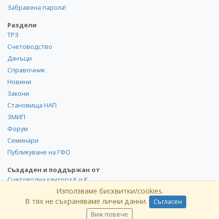
Забравена парола!
Раздели
ТРЗ
Счетоводство
Данъци
Справочник
Новини
Закони
Становища НАП
ЗМИП
Форум
Семинари
Публикуване на ГФО
Създаден и поддържан от
Счетоводна кантора К и К
Използваме бисквитки/cookies.
В тях не съхраняваме лични данни.
Съгласен
©
kik
.info
2008-2026 Всички права запазени. Използването и
публикуването на част или цялото съдържание на сайта
Виж повече
без разрешение от КиK.БГ е забранено.