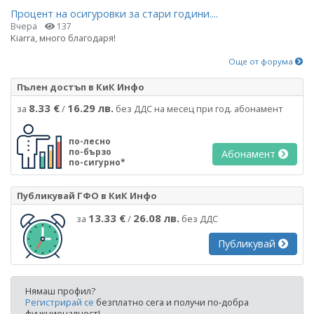
Процент на осигуровки за стари години....
Вчера
137
Kiarra, много благодаря!
Още от форума
Пълен достъп в КиК Инфо
8.33 €
16.29 лв.
за
/
без ДДС на месец при год. абонамент
по-лесно
по-бързо
Абонамент
по-сигурно*
Публикувай ГФО в КиК Инфо
13.33 €
26.08 лв.
за
/
без ДДС
Публикувай
Нямаш профил?
Регистрирай се
безплатно сега и получи по-добра
функционалност!