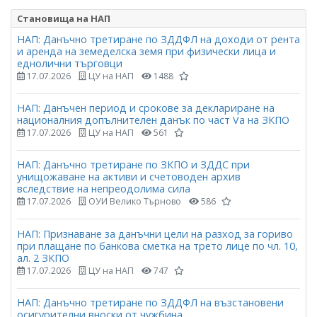
Становища на НАП
НАП: Данъчно третиране по ЗДДФЛ на доходи от рента
и аренда на земеделска земя при физически лица и
еднолични търговци
17.07.2026
ЦУ на НАП
1488
НАП: Данъчен период и срокове за деклариране на
националния допълнителен данък по част Vа на ЗКПО
17.07.2026
ЦУ на НАП
561
НАП: Данъчно третиране по ЗКПО и ЗДДС при
унищожаване на активи и счетоводен архив
вследствие на непреодолима сила
17.07.2026
ОУИ Велико Търново
586
НАП: Признаване за данъчни цели на разход за гориво
при плащане по банкова сметка на трето лице по чл. 10,
ал. 2 ЗКПО
17.07.2026
ЦУ на НАП
747
НАП: Данъчно третиране по ЗДДФЛ на възстановени
осигурителни вноски от чужбина