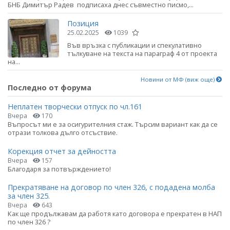
БНБ Димитър Радев подписаха днес съвместно писмо,...
Позиция
25.02.2025
1039
Във връзка с публикации и спекулативно
тълкуване на текста на параграф 4 от проекта
на...
Новини от МФ (виж още)
Последно от форума
Неплатен творчески отпуск по чл.161
Вчера
170
Въпросът ми е за осигурителния стаж. Търсим вариант как да се
отрази толкова дълго отсъствие.
Корекция отчет за дейността
Вчера
157
Благодаря за потвърждението!
Прекратяване на договор по член 326, с подадена молба
за член 325.
Вчера
643
Как ще продължавам да работя като договора е прекратен в НАП
по член 326 ?