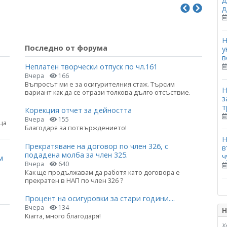
д
Н
Последно от форума
у
в
Неплатен творчески отпуск по чл.161
Вчера
166
Въпросът ми е за осигурителния стаж. Търсим
Н
вариант как да се отрази толкова дълго отсъствие.
з
т
Корекция отчет за дейността
Вчера
155
ца
Благодаря за потвърждението!
Н
Прекратяване на договор по член 326, с
в
подадена молба за член 325.
ч
м
Вчера
640
Как ще продължавам да работя като договора е
прекратен в НАП по член 326 ?
Процент на осигуровки за стари години....
Вчера
134
Н
Kiarra, много благодаря!
Х