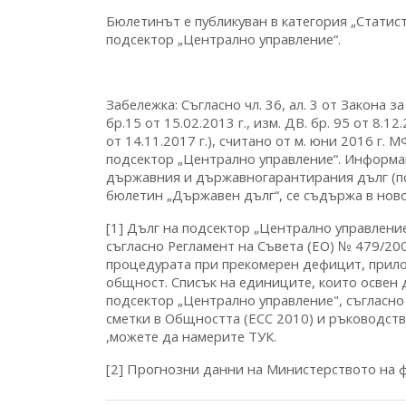
Бюлетинът е публикуван в категория „Статис
подсектор „Централно управление“.
Забележка: Съгласно чл. 36, ал. 3 от Закона з
бр.15 от 15.02.2013 г., изм. ДВ. бр. 95 от 8.12.
от 14.11.2017 г.), считано от м. юни 2016 г.
подсектор „Централно управление“. Информац
държавния и държавногарантирания дълг (поет
бюлетин „Държавен дълг“, се съдържа в ново
[1] Дълг на подсектор „Централно управлени
съгласно Регламент на Съвета (ЕО) № 479/200
процедурата при прекомерен дефицит, прило
общност. Списък на единиците, които освен 
подсектор „Централно управление", съгласно
сметки в Общността (ЕСС 2010) и ръководств
,можете да намерите ТУК.
[2] Прогнозни данни на Министерството на 