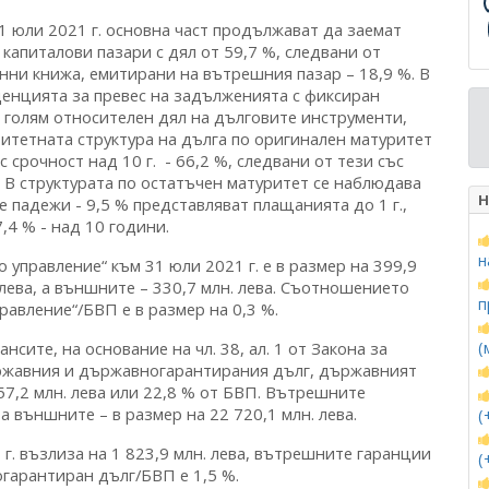
1 юли 2021 г. основна част продължават да заемат
апиталови пазари с дял от 59,7 %, следвани от
ни книжа, емитирани на вътрешния пазар – 18,9 %. В
нденцията за превес на задълженията с фиксиран
за голям относителен дял на дълговите инструменти,
ритетната структура на дълга по оригинален матуритет
 срочност над 10 г. - 66,2 %, следвани от тези със
8 %. В структурата по остатъчен матуритет се наблюдава
Н
падежи - 9,5 % представляват плащанията до 1 г.,
27,4 % - над 10 години.
н
управление“ към 31 юли 2021 г. е в размер на 399,9
 лева, а външните – 330,7 млн. лева. Съотношението
п
равление“/БВП е в размер на 0,3 %.
сите, на основание на чл. 38, ал. 1 от Закона за
(
ржавния и държавногарантирания дълг, държавният
357,2 млн. лева или 22,8 % от БВП. Вътрешните
 а външните – в размер на 22 720,1 млн. лева.
(
. възлиза на 1 823,9 млн. лева, вътрешните гаранции
(
огарантиран дълг/БВП е 1,5 %.