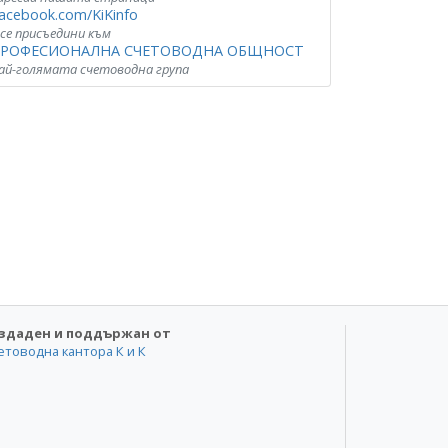
acebook.com/KiKinfo
 се присъедини към
РОФЕСИОНАЛНА СЧЕТОВОДНА ОБЩНОСТ
ай-голямата счетоводна група
здаден и поддържан от
етоводна кантора К и К