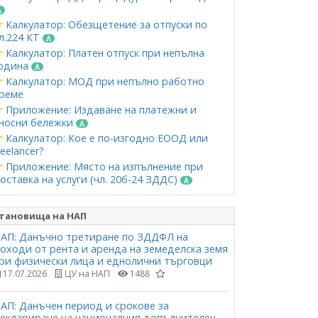
Калкулатор: Обезщетение за отпуски по
л.224 КТ
Калкулатор: Платен отпуск при непълна
одина
Калкулатор: МОД при непълно работно
реме
Приложение: Издаване на платежни и
носни бележки
Калкулатор: Кое е по-изгодно ЕООД или
reelancer?
Приложение: Място на изпълнение при
оставка на услуги (чл. 20б-24 ЗДДС)
тановища на НАП
АП: Данъчно третиране по ЗДДФЛ на
оходи от рента и аренда на земеделска земя
ри физически лица и еднолични търговци
17.07.2026
ЦУ на НАП
1488
АП: Данъчен период и срокове за
еклариране на националния допълнителен