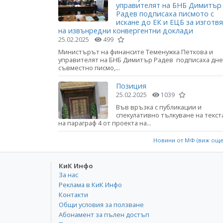
управителят на БНБ Димитър
Радев подписаха писмото с
искане до ЕК и ЕЦБ за изготв
на извънредни конвергентни доклади
25.02.2025
499
Министърът на финансите Теменужка Петкова и
управителят на БНБ Димитър Радев подписаха дне
съвместно писмо,...
Позиция
25.02.2025
1039
Във връзка с публикации и
спекулативно тълкуване на текст
на параграф 4 от проекта на...
Новини от МФ (виж ощ
КиК Инфо
За нас
Реклама в КиК Инфо
Контакти
Общи условия за ползване
Абонамент за пълен достъп