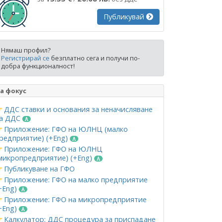
Публикувай
Нямаш профил?
Регистрирай се
безплатно сега и получи по-
добра функционалност!
а фокус
ДДС ставки и основания за неначисляване
а ДДС
Приложение: ГФО на ЮЛНЦ (малко
редприятие) (+Eng)
Приложение: ГФО на ЮЛНЦ
микропредприятие) (+Eng)
Публикуване на ГФО
Приложение: ГФО на малко предприятие
+Eng)
Приложение: ГФО на микропредприятие
+Eng)
Калкулатор: ДДС процедура за приспадане