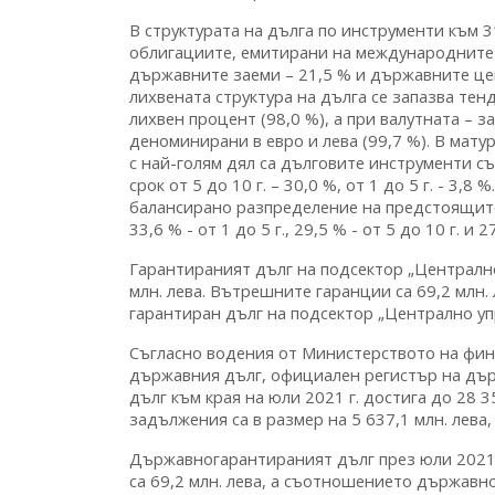
В структурата на дълга по инструменти към 3
облигациите, емитирани на международните к
държавните заеми – 21,5 % и държавните цен
лихвената структура на дълга се запазва те
лихвен процент (98,0 %), а при валутната – 
деноминирани в евро и лева (99,7 %). В мату
с най-голям дял са дълговите инструменти със
срок от 5 до 10 г. – 30,0 %, от 1 до 5 г. - 3,
балансирано разпределение на предстоящите 
33,6 % - от 1 до 5 г., 29,5 % - от 5 до 10 г. и 
Гарантираният дълг на подсектор „Централно 
млн. лева. Вътрешните гаранции са 69,2 млн.
гарантиран дълг на подсектор „Централно уп
Съгласно водения от Министерството на финан
държавния дълг, официален регистър на дъ
дълг към края на юли 2021 г. достига до 28 
задължения са в размер на 5 637,1 млн. лева,
Държавногарантираният дълг през юли 2021 г
са 69,2 млн. лева, а съотношението държавн