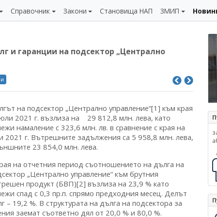
Справочник
Закони
Становища НАП
ЗМИП
Новин
лг и гаранции на подсектор „Централно
ли
лгът на подсектор „Централно управление“[1] към края
юли 2021 г. възлиза на 29 812,8 млн. лева, като
П
ежи намаление с 323,6 млн. лв. в сравнение с края на
з
и 2021 г. Вътрешните задължения са 5 958,8 млн. лева,
а
ъншните 23 854,0 млн. лева.
края на отчетния период съотношението на дълга на
дсектор „Централно управление“ към брутния
трешен продукт (БВП)[2] възлиза на 23,9 % като
ежи спад с 0,3 пр.п. спрямо предходния месец. Делът
П
 – 19,2 %. В структурата на дълга на подсектора за
ия заемат съответно дял от 20,0 % и 80,0 %.