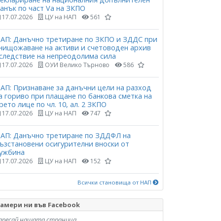
анък по част Vа на ЗКПО
17.07.2026
ЦУ на НАП
561
АП: Данъчно третиране по ЗКПО и ЗДДС при
нищожаване на активи и счетоводен архив
следствие на непреодолима сила
17.07.2026
ОУИ Велико Търново
586
АП: Признаване за данъчни цели на разход
а гориво при плащане по банкова сметка на
рето лице по чл. 10, ал. 2 ЗКПО
17.07.2026
ЦУ на НАП
747
АП: Данъчно третиране по ЗДДФЛ на
ъзстановени осигурителни вноски от
ужбина
17.07.2026
ЦУ на НАП
152
Всички становища от НАП
амери ни във Facebook
аресай нашата страница