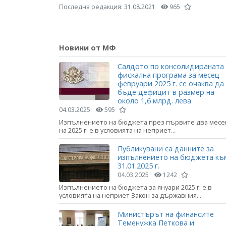
Последна редакция:
31.08.2021
965
Новини от МФ
Салдото по консолидираната
фискална програма за месец
февруари 2025 г. се очаква да
бъде дефицит в размер на
около 1,6 млрд. лева
04.03.2025
595
Изпълнението на бюджета през първите два месе
на 2025 г. е в условията на неприет...
Публикувани са данните за
изпълнението на бюджета къ
31.01.2025 г.
04.03.2025
1242
Изпълнението на бюджета за януари 2025 г. е в
условията на неприет Закон за държавния...
Министърът на финансите
Теменужка Петкова и