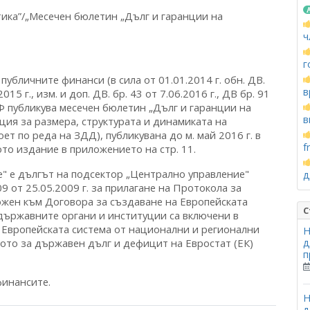
тика”/„Месечен бюлетин „Дълг и гаранции на
ч
г
а публичните финанси (в сила от 01.01.2014 г. обн. ДВ.
в
2015 г., изм. и доп. ДВ. бр. 43 от 7.06.2016 г., ДВ бр. 91
 МФ публикува месечен бюлетин „Дълг и гаранции на
в
ия за размера, структурата и динамиката на
 по реда на ЗДД), публикувана до м. май 2016 г. в
f
то издание в приложението на стр. 11.
е" е дългът на подсектор „Централно управление"
д
9 от 25.05.2009 г. за прилагане на Протокола за
жен към Договора за създаване на Европейската
С
държавните органи и институции са включени в
 Европейската система от национални и регионални
Н
ото за държавен дълг и дефицит на Евростат (ЕК)
д
п
финансите.
Н
д