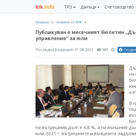
kik
.info
ТРЗ
Данъци
Счетоводство
Новини
Новини от МФ
Публикуван е месечният бюлетин „Дъ
управление“ за юли
Последна редакция:
31.08.2021
965
Споде
Дъ
на 
бел
юн
а в
В 
по
въ
бел
на вътрешния дълг е 4,8 %, а на външния дълг
юли 2021 г. вътрешните и външните задължен