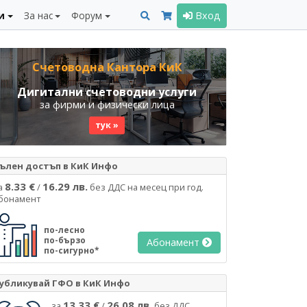
и
За нас
Форум
Вход
Счетоводна Кантора КиК
Дигитални счетоводни услуги
за фирми и физически лица
тук »
ълен достъп в КиК Инфо
8.33 €
16.29 лв.
а
/
без ДДС на месец при год.
бонамент
по-лесно
по-бързо
Абонамент
по-сигурно*
убликувай ГФО в КиК Инфо
13.33 €
26.08 лв.
за
/
без ДДС