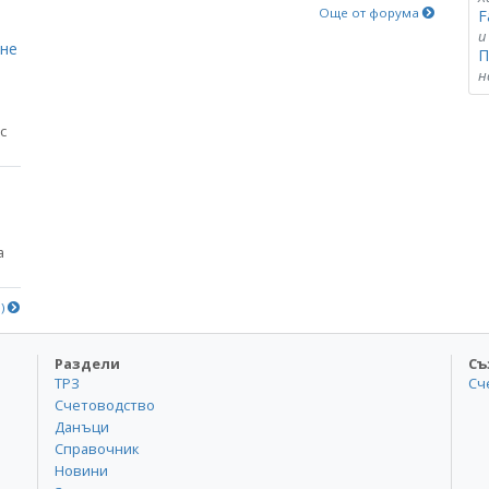
Още от форума
F
и
яне
П
н
с
а
е)
Раздели
Съ
ТРЗ
Сч
Счетоводство
Данъци
Справочник
Новини