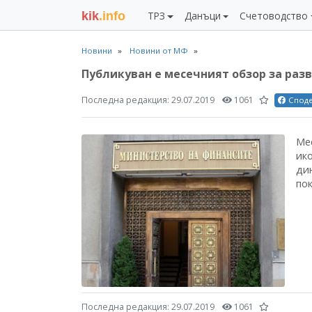
kik
.info
ТРЗ
Данъци
Счетоводство
Новини
Новини от МФ
Публикуван е месечният обзор за раз
Последна редакция:
29.07.2019
1061
Спод
Ме
ико
ди
пок
Последна редакция:
29.07.2019
1061