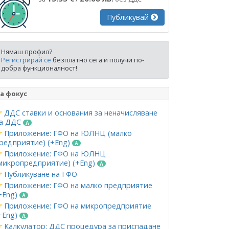
Публикувай
Нямаш профил?
Регистрирай се
безплатно сега и получи по-
добра функционалност!
а фокус
ДДС ставки и основания за неначисляване
а ДДС
Приложение: ГФО на ЮЛНЦ (малко
редприятие) (+Eng)
Приложение: ГФО на ЮЛНЦ
микропредприятие) (+Eng)
Публикуване на ГФО
Приложение: ГФО на малко предприятие
+Eng)
Приложение: ГФО на микропредприятие
+Eng)
Калкулатор: ДДС процедура за приспадане