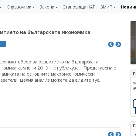
Справочник
Закони
Становища НАП
ЗМИП
Новин
витието на българската икономика
ели
сечният обзор за развитието на българската
номика към юни 2019 г. е публикуван. Представена е
намиката на основните макроикономически
П
азатели. Целия анализ можете да видите тук.
з
а
П