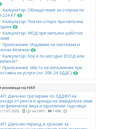
Калкулатор: Обезщетение за отпуски по
л.224 КТ
Калкулатор: Платен отпуск при непълна
одина
Калкулатор: МОД при непълно работно
реме
Приложение: Издаване на платежни и
носни бележки
Калкулатор: Кое е по-изгодно ЕООД или
reelancer?
Приложение: Място на изпълнение при
оставка на услуги (чл. 20б-24 ЗДДС)
тановища на НАП
АП: Данъчно третиране по ЗДДФЛ на
оходи от рента и аренда на земеделска земя
ри физически лица и еднолични търговци
17.07.2026
ЦУ на НАП
1498
АП: Данъчен период и срокове за
еклариране на националния допълнителен