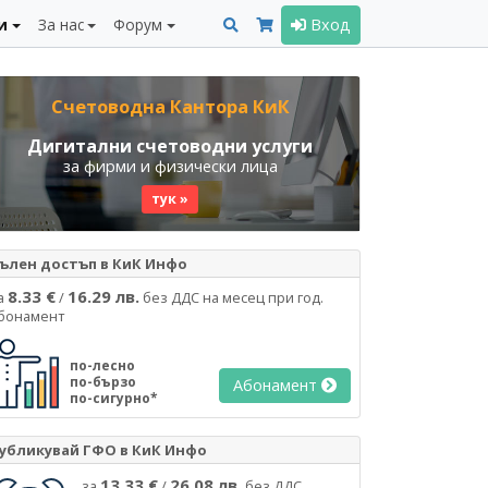
и
За нас
Форум
Вход
Счетоводна Кантора КиК
Дигитални счетоводни услуги
за фирми и физически лица
тук »
ълен достъп в КиК Инфо
8.33 €
16.29 лв.
а
/
без ДДС на месец при год.
бонамент
по-лесно
по-бързо
Абонамент
по-сигурно*
убликувай ГФО в КиК Инфо
13.33 €
26.08 лв.
за
/
без ДДС