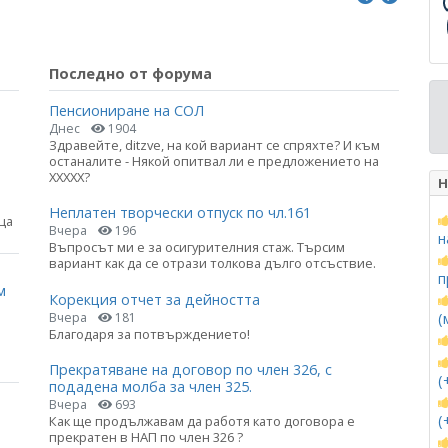
Последно от форума
Пенсиониране на СОЛ
Днес
1904
Здравейте, ditzve, на кой вариант се спряхте? И към
останалите - Някой опитвал ли е предложението на
ХХХХХ?
Н
Неплатен творчески отпуск по чл.161
ца
Вчера
196
н
Въпросът ми е за осигурителния стаж. Търсим
вариант как да се отрази толкова дълго отсъствие.
п
м
Корекция отчет за дейността
Вчера
181
(
Благодаря за потвърждението!
Прекратяване на договор по член 326, с
(
подадена молба за член 325.
Вчера
693
(
Как ще продължавам да работя като договора е
прекратен в НАП по член 326 ?