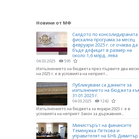
Новини от МФ
Салдото по консолидираната
фискална програма за месец
февруари 2025 г. се очаква да
бъде дефицит в размер на
около 1,6 млрд. лева
04.03.2025
595
Изпълнението на бюджета през първите два месе
на 2025 г. е в условията на неприет...
Публикувани са данните за
изпълнението на бюджета къ
31.01.2025 г.
04.03.2025
1242
Изпълнението на бюджета за януари 2025 г. е в
условията на неприет Закон за държавния...
Министърът на финансите
Теменужка Петкова и
управителят на БНБ Димитър