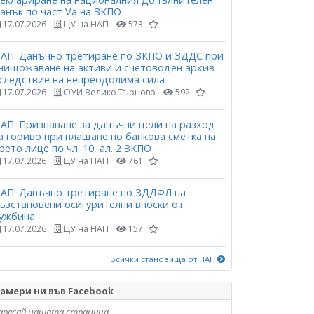
анък по част Vа на ЗКПО
17.07.2026
ЦУ на НАП
573
АП: Данъчно третиране по ЗКПО и ЗДДС при
нищожаване на активи и счетоводен архив
следствие на непреодолима сила
17.07.2026
ОУИ Велико Търново
592
АП: Признаване за данъчни цели на разход
а гориво при плащане по банкова сметка на
рето лице по чл. 10, ал. 2 ЗКПО
17.07.2026
ЦУ на НАП
761
АП: Данъчно третиране по ЗДДФЛ на
ъзстановени осигурителни вноски от
ужбина
17.07.2026
ЦУ на НАП
157
Всички становища от НАП
амери ни във Facebook
аресай нашата страница