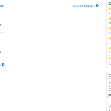
яне
Още от форума
ч
г
с
в
в
а
f
д
е)
С
Н
д
п
Н
д