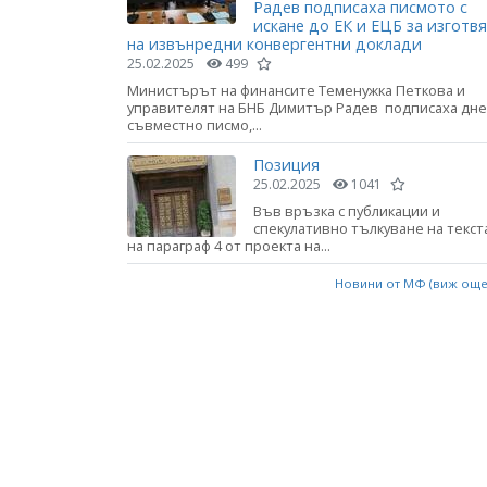
Радев подписаха писмото с
искане до ЕК и ЕЦБ за изготв
на извънредни конвергентни доклади
25.02.2025
499
Министърът на финансите Теменужка Петкова и
управителят на БНБ Димитър Радев подписаха дне
съвместно писмо,...
Позиция
25.02.2025
1041
Във връзка с публикации и
спекулативно тълкуване на текст
на параграф 4 от проекта на...
Новини от МФ (виж ощ