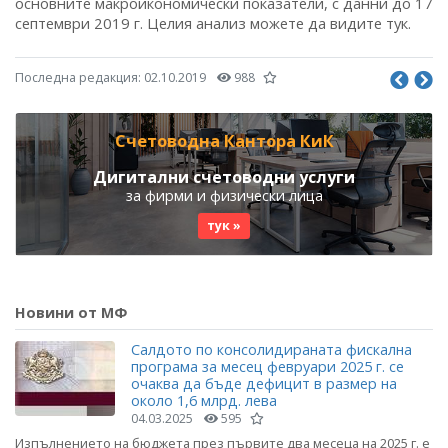
основните макроикономически показатели, с данни до 17
септември 2019 г. Целия анализ можете да видите тук.
Последна редакция:
02.10.2019
988
Счетоводна Кантора КиК
Дигитални счетоводни услуги
за фирми и физически лица
тук »
Новини от МФ
Салдото по консолидираната фискална
програма за месец февруари 2025 г. се
очаква да бъде дефицит в размер на
около 1,6 млрд. лева
04.03.2025
595
Изпълнението на бюджета през първите два месеца на 2025 г. е