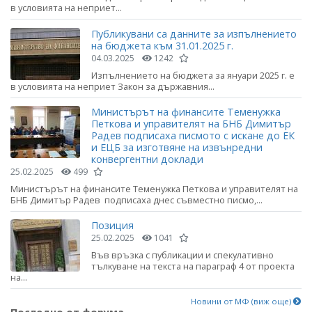
в условията на неприет...
Публикувани са данните за изпълнението
на бюджета към 31.01.2025 г.
04.03.2025
1242
Изпълнението на бюджета за януари 2025 г. е
в условията на неприет Закон за държавния...
Министърът на финансите Теменужка
Петкова и управителят на БНБ Димитър
Радев подписаха писмото с искане до ЕК
и ЕЦБ за изготвяне на извънредни
конвергентни доклади
25.02.2025
499
Министърът на финансите Теменужка Петкова и управителят на
БНБ Димитър Радев подписаха днес съвместно писмо,...
Позиция
25.02.2025
1041
Във връзка с публикации и спекулативно
тълкуване на текста на параграф 4 от проекта
на...
Новини от МФ (виж още)