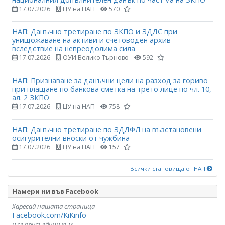
17.07.2026
ЦУ на НАП
570
НАП: Данъчно третиране по ЗКПО и ЗДДС при
унищожаване на активи и счетоводен архив
вследствие на непреодолима сила
17.07.2026
ОУИ Велико Търново
592
НАП: Признаване за данъчни цели на разход за гориво
при плащане по банкова сметка на трето лице по чл. 10,
ал. 2 ЗКПО
17.07.2026
ЦУ на НАП
758
НАП: Данъчно третиране по ЗДДФЛ на възстановени
осигурителни вноски от чужбина
17.07.2026
ЦУ на НАП
157
Всички становища от НАП
Намери ни във Facebook
Харесай нашата страница
Facebook.com/KiKinfo
и се присъедини към