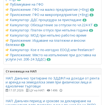
Публикуване на ГФО
Приложение: ГФО на малко предприятие (+Eng)
Приложение: ГФО на микропредприятие (+Eng)
Калкулатор: ДДС процедура за приспадане
Калкулатор: Обезщетение за отпуски по чл.224 КТ
Калкулатор: Платен отпуск при непълна година
Калкулатор: МОД при непълно работно време
Приложение: Издаване на платежни и вносни
бележки
Калкулатор: Кое е по-изгодно ЕООД или freelancer?
Приложение: Място на изпълнение при доставка на
услуги (чл. 20б-24 ЗДДС)
Становища на НАП
НАП: Данъчно третиране по ЗДДФЛ на доходи от рента
и аренда на земеделска земя при физически лица и
еднолични търговци
17.07.2026
ЦУ на НАП
1496
НАП: Данъчен период и срокове за деклариране на
националния допълнителен данък по част Vа на ЗКПО