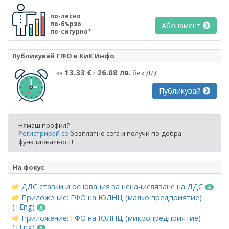
по-лесно
по-бързо
Абонамент
по-сигурно*
Публикувай ГФО в КиК Инфо
13.33 €
26.08 лв.
за
/
без ДДС
Публикувай
Нямаш профил?
Регистрирай се
безплатно сега и получи по-добра
функционалност!
На фокус
ДДС ставки и основания за неначисляване на ДДС
Приложение: ГФО на ЮЛНЦ (малко предприятие)
(+Eng)
Приложение: ГФО на ЮЛНЦ (микропредприятие)
(+Eng)