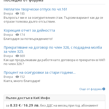
Последно от форума
Неплатен творчески отпуск по чл.161
Вчера
185
Въпросът ми е за осигурителния стаж. Търсим вариант как да се
отрази толкова дълго отсъствие.
Корекция отчет за дейността
Вчера
174
Благодаря за потвърждението!
Прекратяване на договор по член 326, с подадена молба
за член 325.
Вчера
669
Как ще продължавам да работя като договора е прекратен в НАП
по член 326 ?
Процент на осигуровки за стари години....
Вчера
152
Kiarra, много благодаря!
Още от форума
Пълен достъп в КиК Инфо
8.33 €
16.29 лв.
за
/
без ДДС на месец при год. абонамент