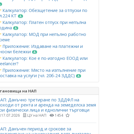
Калкулатор: Обезщетение за отпуски по
л.224 КТ
Калкулатор: Платен отпуск при непълна
одина
Калкулатор: МОД при непълно работно
реме
Приложение: Издаване на платежни и
носни бележки
Калкулатор: Кое е по-изгодно ЕООД или
reelancer?
Приложение: Място на изпълнение при
оставка на услуги (чл. 20б-24 ЗДДС)
тановища на НАП
АП: Данъчно третиране по ЗДДФЛ на
оходи от рента и аренда на земеделска земя
ри физически лица и еднолични търговци
17.07.2026
ЦУ на НАП
1454
АП: Данъчен период и срокове за
еклариране на националния допълнителен