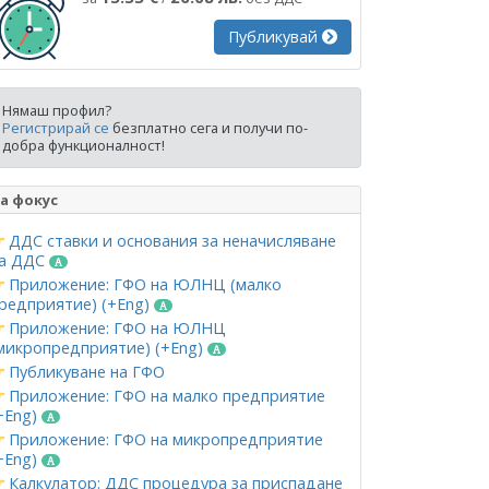
Публикувай
Нямаш профил?
Регистрирай се
безплатно сега и получи по-
добра функционалност!
а фокус
ДДС ставки и основания за неначисляване
а ДДС
Приложение: ГФО на ЮЛНЦ (малко
редприятие) (+Eng)
Приложение: ГФО на ЮЛНЦ
микропредприятие) (+Eng)
Публикуване на ГФО
Приложение: ГФО на малко предприятие
+Eng)
Приложение: ГФО на микропредприятие
+Eng)
Калкулатор: ДДС процедура за приспадане