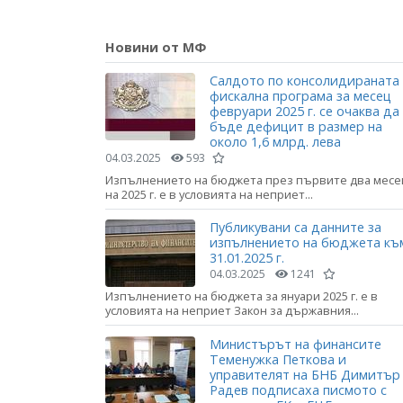
Новини от МФ
Салдото по консолидираната
фискална програма за месец
февруари 2025 г. се очаква да
бъде дефицит в размер на
около 1,6 млрд. лева
04.03.2025
593
Изпълнението на бюджета през първите два месе
на 2025 г. е в условията на неприет...
Публикувани са данните за
изпълнението на бюджета къ
31.01.2025 г.
04.03.2025
1241
Изпълнението на бюджета за януари 2025 г. е в
условията на неприет Закон за държавния...
Министърът на финансите
Теменужка Петкова и
управителят на БНБ Димитър
Радев подписаха писмото с