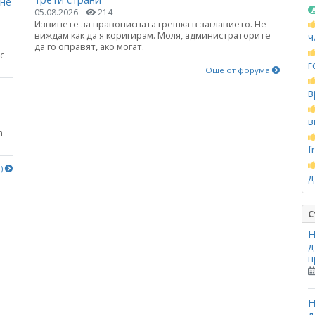
яне
05.08.2026
214
Извинете за правописната грешка в заглавието. Не
виждам как да я коригирам. Моля, администраторите
ч
да го оправят, ако могат.
с
г
Още от форума
в
в
а
f
е)
д
С
Н
д
п
Н
д