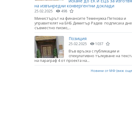
искане до ЕК и ЕЦБ за изготв
на извънредни конвергентни доклади
25.02.2025
498
Министърът на финансите Теменужка Петкова и
управителят на БНБ Димитър Радев подписаха дне
съвместно писмо,...
Позиция
25.02.2025
1037
Във връзка с публикации и
спекулативно тълкуване на текст
на параграф 4 от проекта на...
Новини от МФ (виж ощ