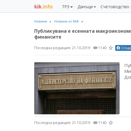
kik
.info
ТРЗ
Данъци
Счетоводство
Новини
Новини от МФ
Публикувана е есенната макроиконом
финансите
Последна редакция:
21.10.2019
1140
Спод
Пу
Ми
До
Последна редакция:
21.10.2019
1140