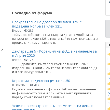
Последно от форума
Прекратяване на договор по член 326, с
подадена молба за член 325.
Вчера
286
Той ме освобождава със същата дата на молбата за
напускане по член 325 с текста, който съм приложила в
предходния коментар, но н...
Н
ца
Декларация 6 - Корекция на ДОД в намаление за
м.Април 2026
н
Вчера
176
Здравейте, Имах болничен за м.АПРИЛ 2026
м
издаден на 03 юни 2026, което наложи корекции по Д1
п
и Д 6 за осигуровките в ...
(
Корекция на декларация по чл.50
05.08.2026
417
Подайте заявление в офиса на НАП по местоживеене
на физическото лице и опишете в него причините,
(
поради които искате корекция на...
(
Услеги по електронен път за физически лица в
трети страни