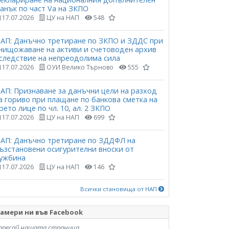
анък по част Vа на ЗКПО
17.07.2026
ЦУ на НАП
548
АП: Данъчно третиране по ЗКПО и ЗДДС при
нищожаване на активи и счетоводен архив
следствие на непреодолима сила
17.07.2026
ОУИ Велико Търново
555
АП: Признаване за данъчни цели на разход
а гориво при плащане по банкова сметка на
рето лице по чл. 10, ал. 2 ЗКПО
17.07.2026
ЦУ на НАП
699
АП: Данъчно третиране по ЗДДФЛ на
ъзстановени осигурителни вноски от
ужбина
17.07.2026
ЦУ на НАП
146
Всички становища от НАП
амери ни във Facebook
аресай нашата страница