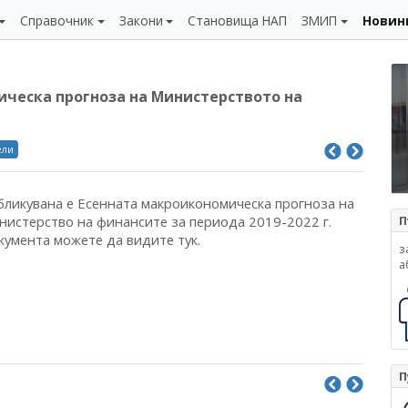
Справочник
Закони
Становища НАП
ЗМИП
Новин
ическа прогноза на Министерството на
ели
бликувана е Есенната макроикономическа прогноза на
нистерство на финансите за периода 2019-2022 г.
П
кумента можете да видите тук.
з
а
П