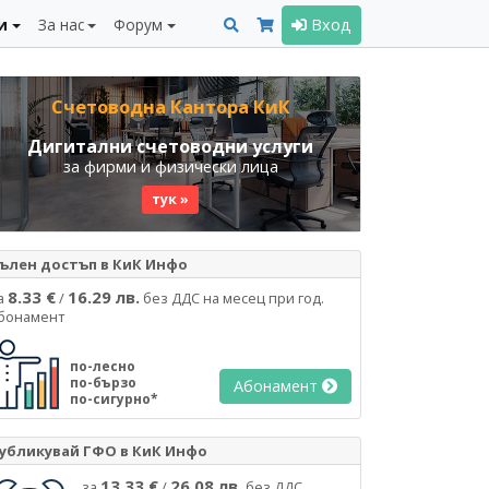
и
За нас
Форум
Вход
Счетоводна Кантора КиК
Дигитални счетоводни услуги
за фирми и физически лица
тук »
ълен достъп в КиК Инфо
8.33 €
16.29 лв.
а
/
без ДДС на месец при год.
бонамент
по-лесно
по-бързо
Абонамент
по-сигурно*
убликувай ГФО в КиК Инфо
13.33 €
26.08 лв.
за
/
без ДДС