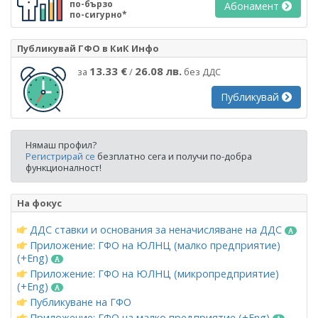
по-бързо
Абонамент
по-сигурно*
Публикувай ГФО в КиК Инфо
13.33 €
26.08 лв.
за
/
без ДДС
Публикувай
Нямаш профил?
Регистрирай се
безплатно сега и получи по-добра
функционалност!
На фокус
ДДС ставки и основания за неначисляване на ДДС
Приложение: ГФО на ЮЛНЦ (малко предприятие)
(+Eng)
Приложение: ГФО на ЮЛНЦ (микропредприятие)
(+Eng)
Публикуване на ГФО
Приложение: ГФО на малко предприятие (+Eng)