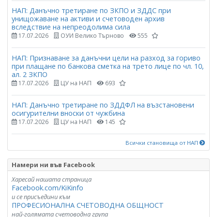
НАП: Данъчно третиране по ЗКПО и ЗДДС при
унищожаване на активи и счетоводен архив
вследствие на непреодолима сила
17.07.2026
ОУИ Велико Търново
555
НАП: Признаване за данъчни цели на разход за гориво
при плащане по банкова сметка на трето лице по чл. 10,
ал. 2 ЗКПО
17.07.2026
ЦУ на НАП
693
НАП: Данъчно третиране по ЗДДФЛ на възстановени
осигурителни вноски от чужбина
17.07.2026
ЦУ на НАП
145
Всички становища от НАП
Намери ни във Facebook
Харесай нашата страница
Facebook.com/KiKinfo
и се присъедини към
ПРОФЕСИОНАЛНА СЧЕТОВОДНА ОБЩНОСТ
най-голямата счетоводна група