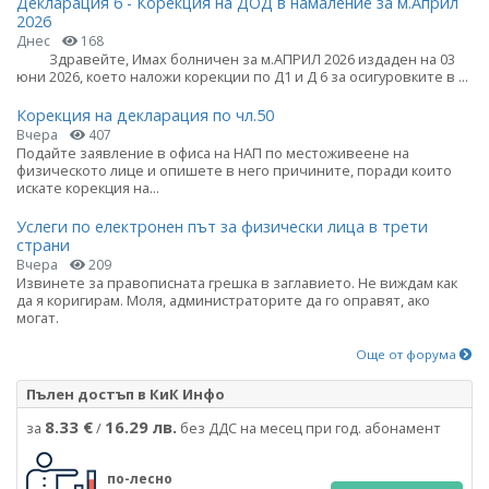
Декларация 6 - Корекция на ДОД в намаление за м.Април
2026
Днес
168
Здравейте, Имах болничен за м.АПРИЛ 2026 издаден на 03
юни 2026, което наложи корекции по Д1 и Д 6 за осигуровките в ...
Корекция на декларация по чл.50
Вчера
407
Подайте заявление в офиса на НАП по местоживеене на
физическото лице и опишете в него причините, поради които
искате корекция на...
Услеги по електронен път за физически лица в трети
страни
Вчера
209
Извинете за правописната грешка в заглавието. Не виждам как
да я коригирам. Моля, администраторите да го оправят, ако
могат.
Още от форума
Пълен достъп в КиК Инфо
8.33 €
16.29 лв.
за
/
без ДДС на месец при год. абонамент
по-лесно