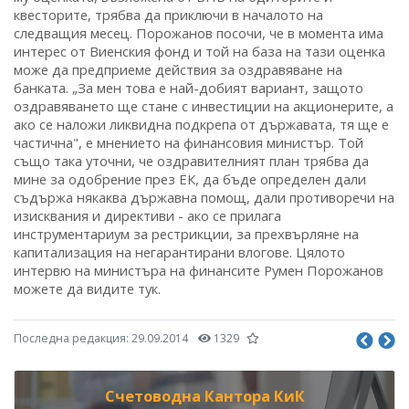
квесторите, трябва да приключи в началото на
следващия месец. Порожанов посочи, че в момента има
интерес от Виенския фонд и той на база на тази оценка
може да предприеме действия за оздравяване на
банката. „За мен това е най-добият вариант, защото
оздравяването ще стане с инвестиции на акционерите, а
ако се наложи ликвидна подкрепа от държавата, тя ще е
частична", е мнението на финансовия министър. Той
също така уточни, че оздравителният план трябва да
мине за одобрение през ЕК, да бъде определен дали
съдържа някаква държавна помощ, дали противоречи на
изисквания и директиви - ако се прилага
инструментариум за рестрикции, за прехвърляне на
капитализация на негарантирани влогове. Цялото
интервю на министъра на финансите Румен Порожанов
можете да видите тук.
Последна редакция:
29.09.2014
1329
Счетоводна Кантора КиК