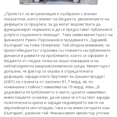
„Проектът за актуализация е съобразен с всички
показатели, които влияят на бюджета, увеличението на
дефицита се предлага, за да могат ведомствата да
функционират нормално и да се предоставят публичните
услуги и социалните помощи". Това заяви министърът на
финансите Румен Порожанов в предаването „Здравей,
България" на Нова телевизия. Той обърна внимание, че
проектобюджетът отразява състоянието на публичните
финанси в рамките на проблемите, които се оформят в
бюджета от гледна точка на лошо планиране и на
неблагоприятна макроикономическа среда. Министърът
допълни, че фактор се оказва и отрицателната
дефлация, заради която брутният вътрешен продукт
(БВП) на страната от заложен 81,7 млрд. лв. по
номинална стойност намалява на 79 млрд. лева. „В
държавата потреблението е свито, цените намаляват,
инвестициите са малки, да не кажа че отсъстват заради
политическата криза и заради недоверието както на
европейските институции, така и на инвеститорите към
България", разясни той. Финансовият министър уточни