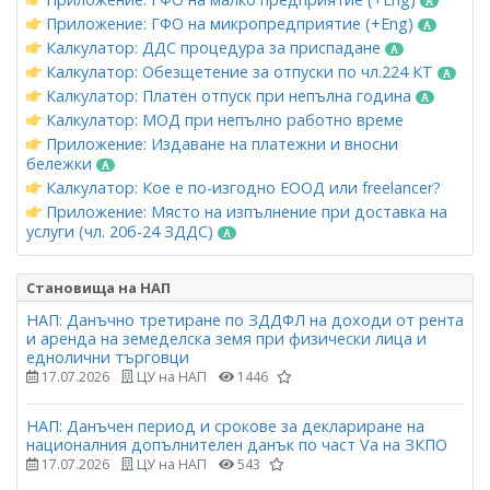
Приложение: ГФО на микропредприятие (+Eng)
Калкулатор: ДДС процедура за приспадане
Калкулатор: Обезщетение за отпуски по чл.224 КТ
Калкулатор: Платен отпуск при непълна година
Калкулатор: МОД при непълно работно време
Приложение: Издаване на платежни и вносни
бележки
Калкулатор: Кое е по-изгодно ЕООД или freelancer?
Приложение: Място на изпълнение при доставка на
услуги (чл. 20б-24 ЗДДС)
Становища на НАП
НАП: Данъчно третиране по ЗДДФЛ на доходи от рента
и аренда на земеделска земя при физически лица и
еднолични търговци
17.07.2026
ЦУ на НАП
1446
НАП: Данъчен период и срокове за деклариране на
националния допълнителен данък по част Vа на ЗКПО
17.07.2026
ЦУ на НАП
543