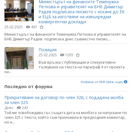
Министърът на финансите Теменужка
Петкова и управителят на БНБ Димитър
Радев подписаха писмото с искане до ЕК
и ЕЦБ за изготвяне на извънредни
конвергентни доклади
25.02.2025
497
Министърът на финансите Теменужка Петкова и управителят на
БНБ Димитър Радев подписаха днес съвместно писмо,...
Позиция
25.02.2025
1035
Във връзка с публикации и спекулативно
тълкуване на текста на параграф 4 от проекта
на...
Новини от МФ (виж още)
Последно от форума
Прекратяване на договор по член 326, с подадена молба
за член 325.
Днес
243
Той ме освобождава със същата дата на молбата за напускане по
член 325 с текста, който съм приложила в предходния коментар,
но н...