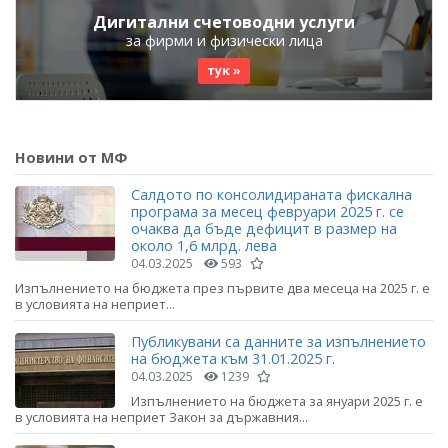
Дигитални счетоводни услуги
за фирми и физически лица
тук »
Новини от МФ
Салдото по консолидираната фискална
програма за месец февруари 2025 г. се
очаква да бъде дефицит в размер на
около 1,6 млрд. лева
04.03.2025
593
Изпълнението на бюджета през първите два месеца на 2025 г. е
в условията на неприет...
Публикувани са данните за изпълнението
на бюджета към 31.01.2025 г.
04.03.2025
1239
Изпълнението на бюджета за януари 2025 г. е
в условията на неприет Закон за държавния...