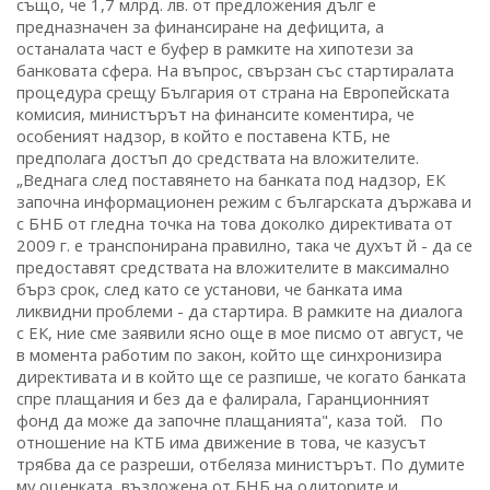
също, че 1,7 млрд. лв. от предложения дълг е
предназначен за финансиране на дефицита, а
останалата част е буфер в рамките на хипотези за
банковата сфера. На въпрос, свързан със стартиралата
процедура срещу България от страна на Европейската
комисия, министърът на финансите коментира, че
особеният надзор, в който е поставена КТБ, не
предполага достъп до средствата на вложителите.
„Веднага след поставянето на банката под надзор, ЕК
започна информационен режим с българската държава и
с БНБ от гледна точка на това доколко директивата от
2009 г. е транспонирана правилно, така че духът й - да се
предоставят средствата на вложителите в максимално
бърз срок, след като се установи, че банката има
ликвидни проблеми - да стартира. В рамките на диалога
с ЕК, ние сме заявили ясно още в мое писмо от август, че
в момента работим по закон, който ще синхронизира
директивата и в който ще се разпише, че когато банката
спре плащания и без да е фалирала, Гаранционният
фонд да може да започне плащанията", каза той. По
отношение на КТБ има движение в това, че казусът
трябва да се разреши, отбеляза министърът. По думите
му оценката, възложена от БНБ на одиторите и