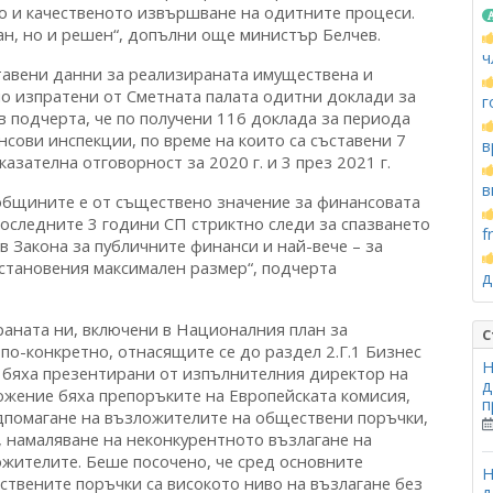
о и качественото извършване на одитните процеси.
н, но и решен“, допълни още министър Белчев.
ч
тавени данни за реализираната имуществена и
о изпратени от Сметната палата одитни доклади за
г
 подчерта, че по получени 116 доклада за периода
сови инспекции, по време на които са съставени 7
в
азателна отговорност за 2020 г. и 3 през 2021 г.
в
общините е от съществено значение за финансовата
последните 3 години СП стриктно следи за спазването
f
в Закона за публичните финанси и най-вече – за
тановения максимален размер“, подчерта
д
раната ни, включени в Националния план за
С
по-конкретно, отнасящите се до раздел 2.Г.1 Бизнес
Н
е бяха презентирани от изпълнителния директор на
д
ожение бяха препоръките на Европейската комисия,
п
одпомагане на възложителите на обществени поръчки,
 намаляване на неконкурентното възлагане на
жителите. Беше посочено, че сред основните
Н
ствените поръчки са високото ниво на възлагане без
д