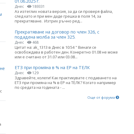
01.06.2025 г.
Днес
189331
Аз изтеглих новата версия, за да си проверя файла,
м
след като и при мен даде грешка в поля 14, за
прекратяване. Изтрих ръчно ред...
Прекратяване на договор по член 326, с
подадена молба за член 325.
Днес
468
Цитат на: ak_1313 в Днес в 10:54 " Винаги се
освобождава в работен ден. Конкретно 01.08 не може
или е считано от 31.07 или 03.08...
ЕТЗ при промяна в % на ЕР на ТЕЛК
яне
Днес
129
Здравейте, колеги! Как практикувате с подаването на
ЕТЗ при промяна на % в ЕР на ТЕЛК? Когато например
по средата на годината - ...
с
Още от форума
а