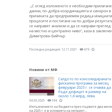
„С оглед изложеното е необходим прилагане
данни, по-добра координацията и синхрон в 
причината да предприемем редица инициати
процесите и постигане на по-добри резултат
се направят анализи и да се направи преглед
на местно и централно ниво“, каза в заклю
Димитрова-Бийчър.
Последна редакция:
12.11.2021
679
Новини от МФ
Салдото по консолидираната
фискална програма за месец
февруари 2025 г. се очаква да
бъде дефицит в размер на
около 1,6 млрд. лева
04.03.2025
594
Изпълнението на бюджета през първите два месе
на 2025 г. е в условията на неприет...