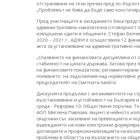
отстраняване на тези пречки пред по-бързот
„Проблемът не бива да бъде само констатира
Пред участниците в заседанието бяха предс
административно-наказателна отговорност п
извършени одити в общините. Стефан Белчев
2020 – 2021 г., АДФИ е осъществила 12 финан
акта за установяване на административно-нак
„Спазването на финансовата дисциплина от 
стабилност на цялата държава. Затова през 
на финансовите показатели, регламентирани 
поемането на задължения над нормативно ус
председателят на Сметната палата.
Дискусията продължи с ангажиментите на ст
възстановяване и устойчивост на България и 
среда - Реформа 10: Обществени поръчки. Т
АОП Миглена Павлова. Акцент в нейното изл
свързани със засилване на превенцията и п
въвеждането на нови електронни формуляри,
договорите и професионализацията на възло
проблеми в областта на възлагането на обще