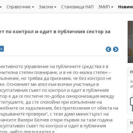
Справочник
Закони
Становища НАП
ЗМИП
Новин
т по контрол и одит в публичния сектор за
ли
фективното управление на публичните средства е в
чителна степен планиране, и в не по-малка степен –
П
ълнение, но трябва да признаем, че без контрол не
з
же. Основният ми апел към всички участници в
а
нсултативния съвет по контрол и одит в публичния
ктор е да се постигне по-добра синхронизация между
ституциите, да сте спокойни при изпълнение на
ужебните си задължения, без притеснения от обекта на
вършваните проверки“, с тези думи министърът на
нансите Валери Белчев откри първия за тази година
П
нсултативен съвет по контрол и одит в публичния
ктор, чийто председател е.