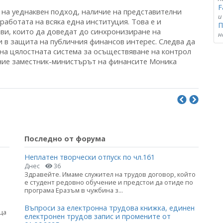
F
 на уеднаквен подход, наличие на представителни
и
работата на всяка една институция. Това е и
П
ви, които да доведат до синхронизиране на
н
и в защита на публичния финансов интерес. Следва да
 на цялостната система за осъществяване на контрол
чение заместник-министърът на финансите Моника
Последно от форума
Неплатен творчески отпуск по чл.161
Днес
36
Здравейте. Имаме служител на трудов договор, който
е студент редовно обучение и предстои да отиде по
програма Еразъм в чужбина з...
Въпроси за електронна трудова книжка, единен
ца
електронен трудов запис и промените от