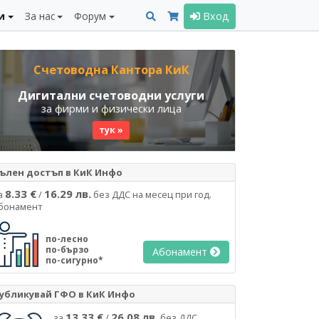
и
За нас
Форум
Вход
Счетоводна Кантора КиК
Дигитални счетоводни услуги
за фирми и физически лица
тук »
ълен достъп в КиК Инфо
8.33 €
16.29 лв.
а
/
без ДДС на месец при год.
бонамент
по-лесно
по-бързо
Абонамент
по-сигурно*
убликувай ГФО в КиК Инфо
13.33 €
26.08 лв.
за
/
без ДДС