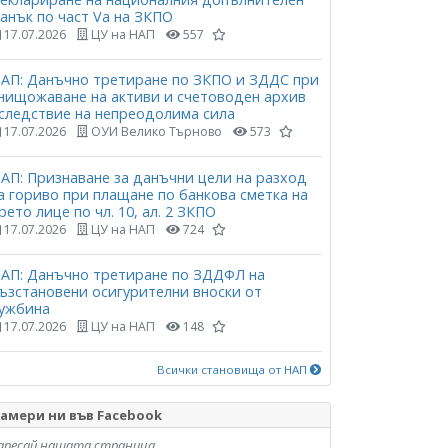
анък по част Vа на ЗКПО
17.07.2026
ЦУ на НАП
557
АП: Данъчно третиране по ЗКПО и ЗДДС при
нищожаване на активи и счетоводен архив
следствие на непреодолима сила
17.07.2026
ОУИ Велико Търново
573
АП: Признаване за данъчни цели на разход
а гориво при плащане по банкова сметка на
рето лице по чл. 10, ал. 2 ЗКПО
17.07.2026
ЦУ на НАП
724
АП: Данъчно третиране по ЗДДФЛ на
ъзстановени осигурителни вноски от
ужбина
17.07.2026
ЦУ на НАП
148
Всички становища от НАП
амери ни във Facebook
аресай нашата страница