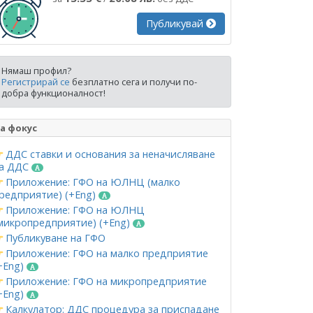
Публикувай
Нямаш профил?
Регистрирай се
безплатно сега и получи по-
добра функционалност!
а фокус
ДДС ставки и основания за неначисляване
а ДДС
Приложение: ГФО на ЮЛНЦ (малко
редприятие) (+Eng)
Приложение: ГФО на ЮЛНЦ
микропредприятие) (+Eng)
Публикуване на ГФО
Приложение: ГФО на малко предприятие
+Eng)
Приложение: ГФО на микропредприятие
+Eng)
Калкулатор: ДДС процедура за приспадане