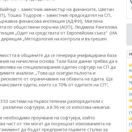
Бийчър – заместник-министър на финансите, Цветан
СП), Тошко Тодоров – заместник-председател на СП,
държавна финансова инспекция (АДФИ), Миглена
ята по обществени поръчки (АОП), Людмила Рангелова
генция „Одит на средствата от Европейския съюз" (ИА
в дирекция „Методология на контрола и вътрешен
Н
имостта в общините да се генерира унифицирана база
ния на начислена основа. Тази база данни трябва да е
зволява на специализирания одитен софтуер на СП да
н
димите анализи. „Това ще осигури пълнота и
рисковете от ограничаване на обхвата на одита. Ще
п
нансовите одити, които са 70% от одитите на СП“,
(
а 353 системи на първостепенни разпоредители с
 различни софтуери, а в 36 не се използва никакъв.
(
 е необходимо проучване на софтуера, който
ква част от тях могат да посрещнат изискванията на
(
гажимент да бъдат предприети първите стъпки за