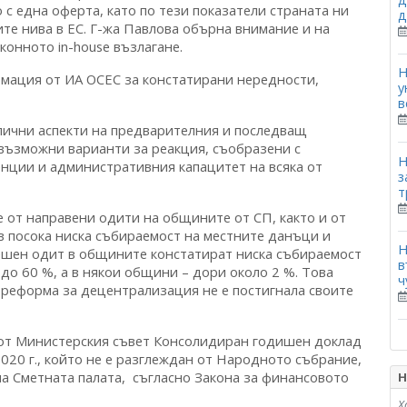
 с една оферта, като по тези показатели страната ни
д
ите нива в ЕС. Г-жа Павлова обърна внимание и на
онното in-house възлагане.
Н
мация от ИА ОСЕС за констатирани нередности,
у
в
лични аспекти на предварителния и последващ
възможни варианти за реакция, съобразени с
Н
нции и административния капацитет на всяка от
з
т
 от направени одити на общините от СП, както и от
в посока ниска събираемост на местните данъци и
Н
трешен одит в общините констатират ниска събираемост
в
до 60 %, а в някои общини – дори около 2 %. Това
ч
. реформа за децентрализация не е постигнала своите
 от Министерския съвет Консолидиран годишен доклад
020 г., който не е разглеждан от Народното събрание,
на Сметната палата, съгласно Закона за финансовото
Н
Х