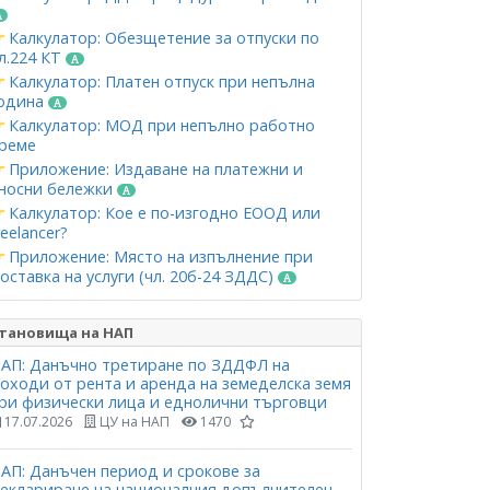
Калкулатор: Обезщетение за отпуски по
л.224 КТ
Калкулатор: Платен отпуск при непълна
одина
Калкулатор: МОД при непълно работно
реме
Приложение: Издаване на платежни и
носни бележки
Калкулатор: Кое е по-изгодно ЕООД или
reelancer?
Приложение: Място на изпълнение при
оставка на услуги (чл. 20б-24 ЗДДС)
тановища на НАП
АП: Данъчно третиране по ЗДДФЛ на
оходи от рента и аренда на земеделска земя
ри физически лица и еднолични търговци
17.07.2026
ЦУ на НАП
1470
АП: Данъчен период и срокове за
еклариране на националния допълнителен