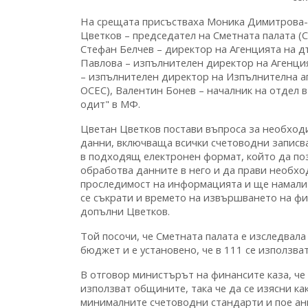
На срещата присъстваха Моника Димитрова-
Цветков – председател на Сметната палата (
Стефан Белчев – директор на Агенцията на 
Павлова – изпълнителен директор на Агенци
– изпълнителен директор на Изпълнителна а
ОСЕС), Валентин Бонев – началник на отдел 
одит" в МФ.
Цветан Цветков постави въпроса за необход
данни, включваща всички счетоводни записва
в подходящ електронен формат, който да по
обработва данните в него и да прави необхо
проследимост на информацията и ще намали 
се съкрати и времето на извършването на фи
допълни Цветков.
Той посочи, че Сметната палата е изследвал
бюджет и е установено, че в 111 се използват
В отговор министърът на финансите каза, че
използват общините, така че да се изясни ка
минималните счетоводни стандарти и пое ан