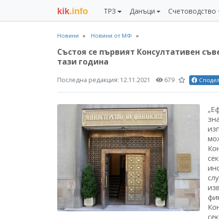
kik
.info
ТРЗ
Данъци
Счетоводство
Новини
Новини от МФ
Състоя се първият Консултативен съве
тази година
Последна редакция:
12.11.2021
679
Споде
„Е
зна
изп
мо
Ко
се
ин
сл
из
фи
Ко
се