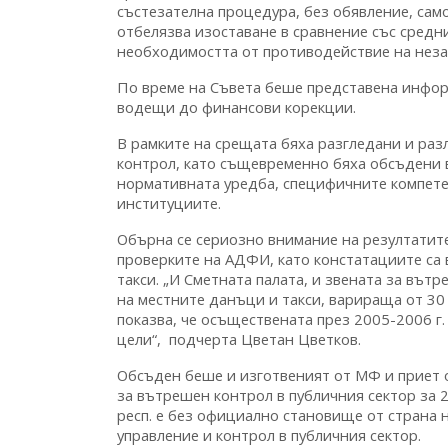
състезателна процедура, без обявление, само
отбелязва изоставане в сравнение със средн
необходимостта от противодействие на незак
По време на Съвета беше представена инфор
водещи до финансови корекции.
В рамките на срещата бяха разгледани и раз
контрол, като същевременно бяха обсъдени 
нормативната уредба, специфичните компете
институциите.
Обърна се сериозно внимание на резултатите
проверките на АДФИ, като констатациите са 
такси. „И Сметната палата, и звената за въ
на местните данъци и такси, варираща от 30 
показва, че осъществената през 2005-2006 г
цели“, подчерта Цветан Цветков.
Обсъден беше и изготвеният от МФ и приет
за вътрешен контрол в публичния сектор за 2
респ. е без официално становище от страна 
управление и контрол в публичния сектор.