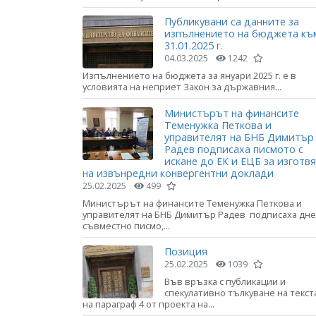
Публикувани са данните за
изпълнението на бюджета къ
31.01.2025 г.
04.03.2025
1242
Изпълнението на бюджета за януари 2025 г. е в
условията на неприет Закон за държавния...
Министърът на финансите
Теменужка Петкова и
управителят на БНБ Димитър
Радев подписаха писмото с
искане до ЕК и ЕЦБ за изготв
на извънредни конвергентни доклади
25.02.2025
499
Министърът на финансите Теменужка Петкова и
управителят на БНБ Димитър Радев подписаха дне
съвместно писмо,...
Позиция
25.02.2025
1039
Във връзка с публикации и
спекулативно тълкуване на текст
на параграф 4 от проекта на...