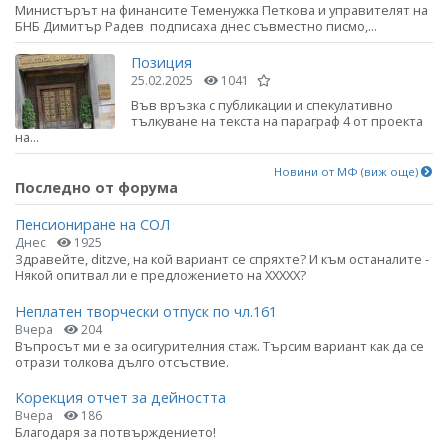
Министърът на финансите Теменужка Петкова и управителят на
БНБ Димитър Радев подписаха днес съвместно писмо,...
Позиция
25.02.2025
1041
Във връзка с публикации и спекулативно
тълкуване на текста на параграф 4 от проекта
на...
Новини от МФ (виж още)
Последно от форума
Пенсиониране на СОЛ
Днес
1925
Здравейте, ditzve, на кой вариант се спряхте? И към останалите -
Някой опитвал ли е предложението на ХХХХХ?
Неплатен творчески отпуск по чл.161
Вчера
204
Въпросът ми е за осигурителния стаж. Търсим вариант как да се
отрази толкова дълго отсъствие.
Корекция отчет за дейността
Вчера
186
Благодаря за потвърждението!