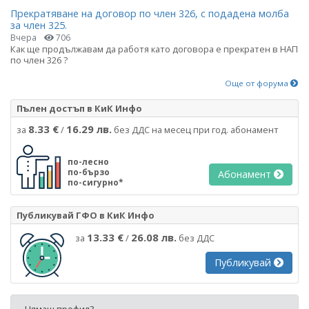
Прекратяване на договор по член 326, с подадена молба
за член 325.
Вчера
706
Как ще продължавам да работя като договора е прекратен в НАП
по член 326 ?
Още от форума
Пълен достъп в КиК Инфо
8.33 €
16.29 лв.
за
/
без ДДС на месец при год. абонамент
по-лесно
по-бързо
Абонамент
по-сигурно*
Публикувай ГФО в КиК Инфо
13.33 €
26.08 лв.
за
/
без ДДС
Публикувай