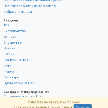
Политика за защита на личните данни
Политика за бисквитките (cookies)
Забравена парола!
Раздели
ТРЗ
Счетоводство
Данъци
Справочник
Новини
Закони
Становища НАП
ЗМИП
Форум
Семинари
Публикуване на ГФО
Създаден и поддържан от
Счетоводна кантора К и К
Използваме бисквитки/cookies.
В тях не съхраняваме лични данни.
Съгласен
2008-2026 Всички права запазени. Използването и