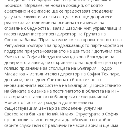
Борисов. “Вярваме, че новата локация, от която
ефективно и ефикасно ще се предоставят споделени
услуги за служителите ни от цял свят, ще допринесе
реално за изпълнение на основната ни мисия за
справяне с бедността”, заяви Шаолин Янг, управляващ и
главен административен директор на Групата на
Световна банка. “Признателни сме на правителството на
Република България за продължаващото партньорство и
подкрепа при установяването на центъра,” допълни той.
Кметът на София Йорданка Фандъкова благодари за
доверието и заяви, че откриването на подобен център е
голямо признание за столицата на България. Тодор
Младенов – изпълнителен директор на София Тех парк,
допълни, че от днес Световната банка е част от
иновационната екосистема на България. „Присъствието
на банката е оценка на постигнатото в областта на ИТ-
сектора и за таланта на българските специалисти“.
Новият офис се изгражда в допълнение на
съществуващия център за споделени услуги на
Световната банка в Ченай, Индия. Структурата в София
ще позволи на институцията да обслужва по-добре
своите служители от различните часови зони и ще има