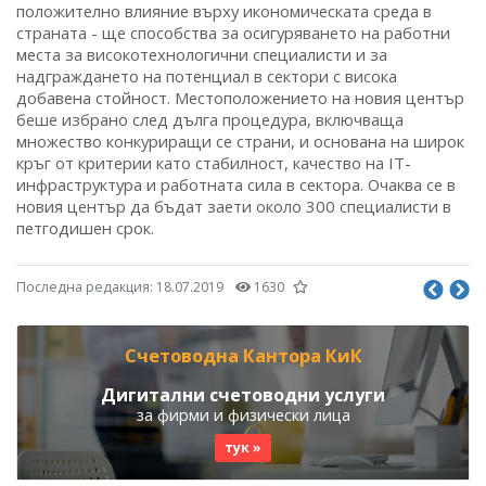
положително влияние върху икономическата среда в
страната - ще способства за осигуряването на работни
места за високотехнологични специалисти и за
надграждането на потенциал в сектори с висока
добавена стойност. Местоположението на новия център
беше избрано след дълга процедура, включваща
множество конкуриращи се страни, и основана на широк
кръг от критерии като стабилност, качество на IT-
инфраструктура и работната сила в сектора. Очаква се в
новия център да бъдат заети около 300 специалисти в
петгодишен срок.
Последна редакция:
18.07.2019
1630
Счетоводна Кантора КиК
Дигитални счетоводни услуги
за фирми и физически лица
тук »