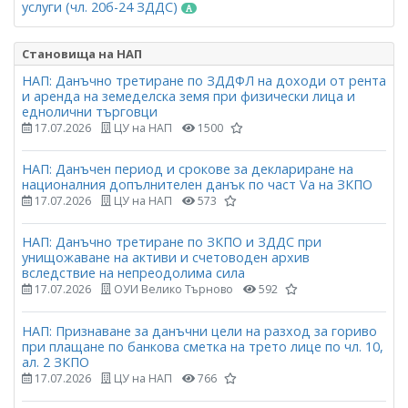
услуги (чл. 20б-24 ЗДДС)
Становища на НАП
НАП: Данъчно третиране по ЗДДФЛ на доходи от рента
и аренда на земеделска земя при физически лица и
еднолични търговци
17.07.2026
ЦУ на НАП
1500
НАП: Данъчен период и срокове за деклариране на
националния допълнителен данък по част Vа на ЗКПО
17.07.2026
ЦУ на НАП
573
НАП: Данъчно третиране по ЗКПО и ЗДДС при
унищожаване на активи и счетоводен архив
вследствие на непреодолима сила
17.07.2026
ОУИ Велико Търново
592
НАП: Признаване за данъчни цели на разход за гориво
при плащане по банкова сметка на трето лице по чл. 10,
ал. 2 ЗКПО
17.07.2026
ЦУ на НАП
766