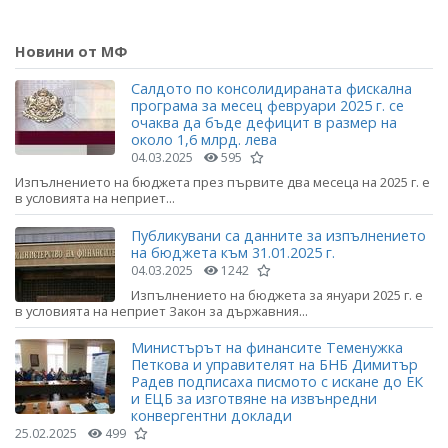
Новини от МФ
Салдото по консолидираната фискална
програма за месец февруари 2025 г. се
очаква да бъде дефицит в размер на
около 1,6 млрд. лева
04.03.2025
595
Изпълнението на бюджета през първите два месеца на 2025 г. е
в условията на неприет...
Публикувани са данните за изпълнението
на бюджета към 31.01.2025 г.
04.03.2025
1242
Изпълнението на бюджета за януари 2025 г. е
в условията на неприет Закон за държавния...
Министърът на финансите Теменужка
Петкова и управителят на БНБ Димитър
Радев подписаха писмото с искане до ЕК
и ЕЦБ за изготвяне на извънредни
конвергентни доклади
25.02.2025
499