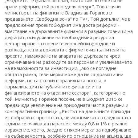
„Бюджетът е финансов план, който сам по себе си не
прави реформи, той разпределя ресурс". Това заяви
министърът на финансите Владислав Горанов в
предаването „Свободна зона" по TV+. Той допълни, че в
предложения проектобюджет има доста реформи -
вместване на държавните финанси в разумни граници на
дефицит, осигуряване на необходимия ресурс за
рестартиране на спрените европейски фондове и
разплащане на държавата с фирмите-изпълнители на
проекти, намаляване на апарата на държавата чрез
ограничаване на разходите за персонал и увеличаването
на възможността за инвестиции. „Ако се погледне
общата рамка, тези мерки може да не са драматични
реформи, но са стъпки в правилната посока, в
нормализация на публичните финанси и на
финансирането на отделните сектори", категоричен е
той. Министър Горанов посочи, че в Бюджет 2015 се
предвижда увеличение на приходната част в разумни и
консервативни граници. „Ръстът на данъчните приходи
е съобразен с прогнозата, че икономиката в следващата
година се очаква да нарасне с между 0,8 и 1% в реално
изражение, което, заедно с някои мерки за подобряване
на събираемостта, особено по отношение на акциза, ще