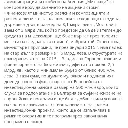
администрации и особено на Агенция „Митници" за
контрол върху движението на акцизни стоки".
Финансовият министър разясни и композицията и
разпределението на планирания за следващата година
държавен дълг в размер на 8,1 млрд. лева. „Мостовият
заем от 3 млрд. лв., който предстои да бъде изтеглен до
средата на м. декември, ще бъде върнат през първите
месеци на следващата година", изброи той. Освен това,
министърът припомни, че през януари 2015 г. има падеж
на стар дълг в размер на 1,6 млрд. лева. В структурата на
планирания дълг за 2015 г. Владислав Горанов включи и
финансирането на бюджетния дефицит от около 2,5
млрд. лв., както и минимален буфер от близо 400 млн.
лева. В тази сума, по думите му, влиза и подписаният
днес договор за финансиране от Европейската
инвестиционна банка в размер на 500 млн. евро, който
служи за подпомагане на България за съфинансиране на
европейските програми и ще бъде добавен или усвояван
на части в зависимост от изпълнението на големи
инвестиционни проекти, които ще се изпълняват в
рамките оперативните програми през започналия
програмен период.