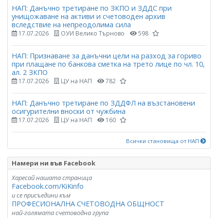
НАП: Данъчно третиране по ЗКПО и ЗДДС при
унищожаване на активи и счетоводен архив
вследствие на непреодолима сила
17.07.2026
ОУИ Велико Търново
598
НАП: Признаване за данъчни цели на разход за гориво
при плащане по банкова сметка на трето лице по чл. 10,
ал. 2 ЗКПО
17.07.2026
ЦУ на НАП
782
НАП: Данъчно третиране по ЗДДФЛ на възстановени
осигурителни вноски от чужбина
17.07.2026
ЦУ на НАП
160
Всички становища от НАП
Намери ни във Facebook
Харесай нашата страница
Facebook.com/KiKinfo
и се присъедини към
ПРОФЕСИОНАЛНА СЧЕТОВОДНА ОБЩНОСТ
най-голямата счетоводна група