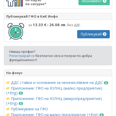
по-бързо
Абонамент
по-сигурно*
Публикувай ГФО в КиК Инфо
13.33 €
26.08 лв.
за
/
без ДДС
Публикувай
Нямаш профил?
Регистрирай се
безплатно сега и получи по-добра
функционалност!
На фокус
ДДС ставки и основания за неначисляване на ДДС
Приложение: ГФО на ЮЛНЦ (малко предприятие)
(+Eng)
Приложение: ГФО на ЮЛНЦ (микропредприятие)
(+Eng)
Публикуване на ГФО
Приложение: ГФО на малко предприятие (+Eng)