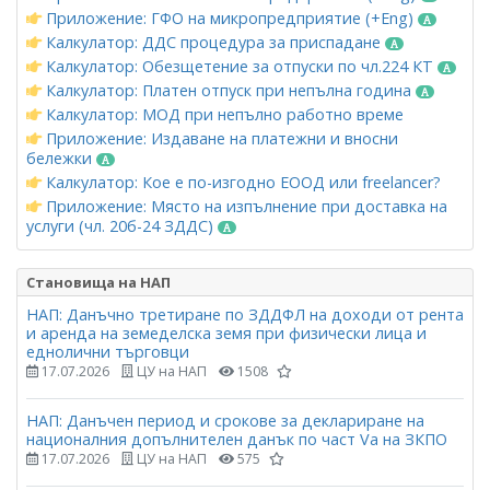
Приложение: ГФО на микропредприятие (+Eng)
Калкулатор: ДДС процедура за приспадане
Калкулатор: Обезщетение за отпуски по чл.224 КТ
Калкулатор: Платен отпуск при непълна година
Калкулатор: МОД при непълно работно време
Приложение: Издаване на платежни и вносни
бележки
Калкулатор: Кое е по-изгодно ЕООД или freelancer?
Приложение: Място на изпълнение при доставка на
услуги (чл. 20б-24 ЗДДС)
Становища на НАП
НАП: Данъчно третиране по ЗДДФЛ на доходи от рента
и аренда на земеделска земя при физически лица и
еднолични търговци
17.07.2026
ЦУ на НАП
1508
НАП: Данъчен период и срокове за деклариране на
националния допълнителен данък по част Vа на ЗКПО
17.07.2026
ЦУ на НАП
575