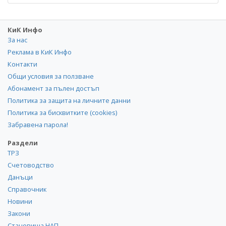
КиК Инфо
За нас
Реклама в КиК Инфо
Контакти
Общи условия за ползване
Абонамент за пълен достъп
Политика за защита на личните данни
Политика за бисквитките (cookies)
Забравена парола!
Раздели
ТРЗ
Счетоводство
Данъци
Справочник
Новини
Закони
Становища НАП