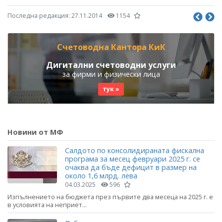
Последна редакция:
27.11.2014
1154
Счетоводна Кантора КиК
Дигитални счетоводни услуги
за фирми и физически лица
тук »
Новини от МФ
Салдото по консолидираната фискална
програма за месец февруари 2025 г. се
очаква да бъде дефицит в размер на
около 1,6 млрд. лева
04.03.2025
596
Изпълнението на бюджета през първите два месеца на 2025 г. е
в условията на неприет...