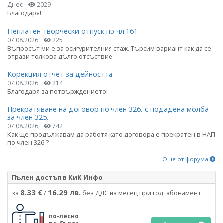
Днес
2029
Благодаря!
Неплатен творчески отпуск по чл.161
07.08.2026
225
Въпросът ми е за осигурителния стаж. Търсим вариант как да се
отрази толкова дълго отсъствие.
Корекция отчет за дейността
07.08.2026
214
Благодаря за потвърждението!
Прекратяване на договор по член 326, с подадена молба
за член 325.
07.08.2026
742
Как ще продължавам да работя като договора е прекратен в НАП
по член 326 ?
Още от форума
Пълен достъп в КиК Инфо
8.33 €
16.29 лв.
за
/
без ДДС на месец при год. абонамент
по-лесно