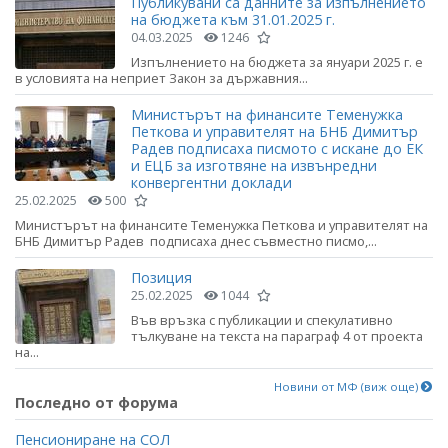
Публикувани са данните за изпълнението
на бюджета към 31.01.2025 г.
04.03.2025
1246
Изпълнението на бюджета за януари 2025 г. е
в условията на неприет Закон за държавния...
Министърът на финансите Теменужка
Петкова и управителят на БНБ Димитър
Радев подписаха писмото с искане до ЕК
и ЕЦБ за изготвяне на извънредни
конвергентни доклади
25.02.2025
500
Министърът на финансите Теменужка Петкова и управителят на
БНБ Димитър Радев подписаха днес съвместно писмо,...
Позиция
25.02.2025
1044
Във връзка с публикации и спекулативно
тълкуване на текста на параграф 4 от проекта
на...
Новини от МФ (виж още)
Последно от форума
Пенсиониране на СОЛ