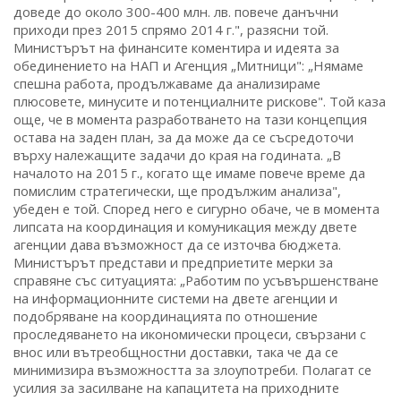
доведе до около 300-400 млн. лв. повече данъчни
приходи през 2015 спрямо 2014 г.", разясни той.
Министърът на финансите коментира и идеята за
обединението на НАП и Агенция „Митници": „Нямаме
спешна работа, продължаваме да анализираме
плюсовете, минусите и потенциалните рискове". Той каза
още, че в момента разработването на тази концепция
остава на заден план, за да може да се съсредоточи
върху належащите задачи до края на годината. „В
началото на 2015 г., когато ще имаме повече време да
помислим стратегически, ще продължим анализа",
убеден е той. Според него е сигурно обаче, че в момента
липсата на координация и комуникация между двете
агенции дава възможност да се източва бюджета.
Министърът представи и предприетите мерки за
справяне със ситуацията: „Работим по усъвършенстване
на информационните системи на двете агенции и
подобряване на координацията по отношение
проследяването на икономически процеси, свързани с
внос или вътреобщностни доставки, така че да се
минимизира възможността за злоупотреби. Полагат се
усилия за засилване на капацитета на приходните