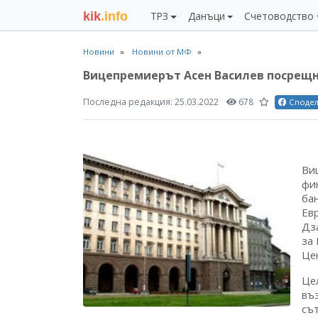
kik
.info
ТРЗ
Данъци
Счетоводство
Новини
Новини от МФ
Вицепремиерът Асен Василев посрещн
Последна редакция:
25.03.2022
678
Споде
Ви
фи
ба
Ев
Дз
за 
Це
Це
въ
съ