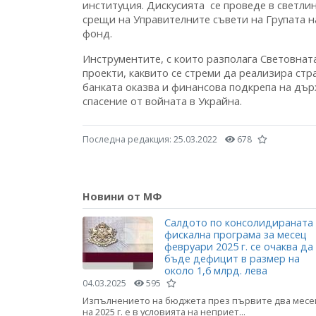
институция. Дискусията се проведе в светл
срещи на Управителните съвети на Групата 
фонд.
Инструментите, с които разполага Световнат
проекти, каквито се стреми да реализира ст
банката оказва и финансова подкрепа на дъ
спасение от войната в Украйна.
Последна редакция:
25.03.2022
678
Новини от МФ
Салдото по консолидираната
фискална програма за месец
февруари 2025 г. се очаква да
бъде дефицит в размер на
около 1,6 млрд. лева
04.03.2025
595
Изпълнението на бюджета през първите два месе
на 2025 г. е в условията на неприет...