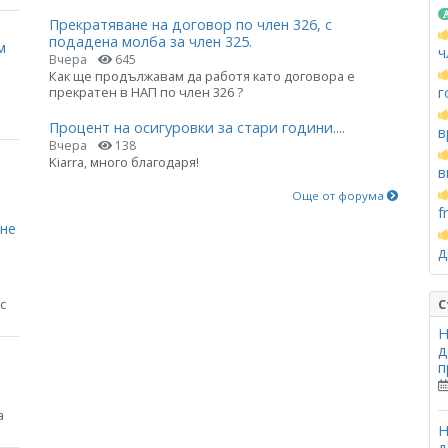
Прекратяване на договор по член 326, с
подадена молба за член 325.
м
ч
Вчера
645
Как ще продължавам да работя като договора е
прекратен в НАП по член 326 ?
г
Процент на осигуровки за стари години....
в
Вчера
138
Kiarra, много благодаря!
в
Още от форума
f
яне
д
с
С
Н
д
п
а
Н
д