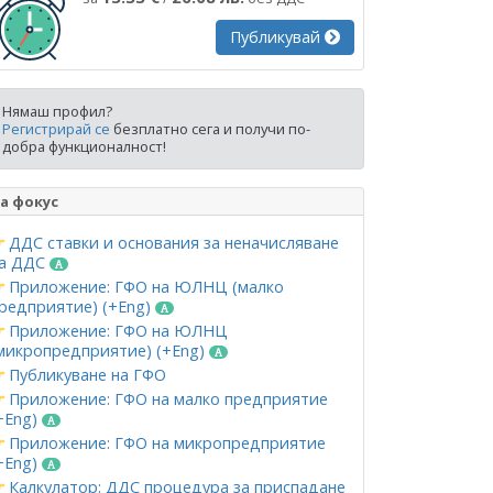
Публикувай
Нямаш профил?
Регистрирай се
безплатно сега и получи по-
добра функционалност!
а фокус
ДДС ставки и основания за неначисляване
а ДДС
Приложение: ГФО на ЮЛНЦ (малко
редприятие) (+Eng)
Приложение: ГФО на ЮЛНЦ
микропредприятие) (+Eng)
Публикуване на ГФО
Приложение: ГФО на малко предприятие
+Eng)
Приложение: ГФО на микропредприятие
+Eng)
Калкулатор: ДДС процедура за приспадане