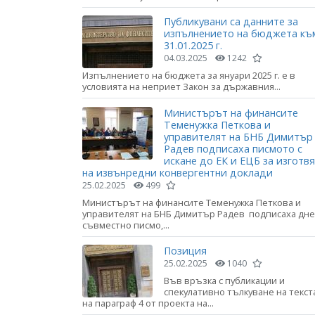
Публикувани са данните за
изпълнението на бюджета къ
31.01.2025 г.
04.03.2025
1242
Изпълнението на бюджета за януари 2025 г. е в
условията на неприет Закон за държавния...
Министърът на финансите
Теменужка Петкова и
управителят на БНБ Димитър
Радев подписаха писмото с
искане до ЕК и ЕЦБ за изготв
на извънредни конвергентни доклади
25.02.2025
499
Министърът на финансите Теменужка Петкова и
управителят на БНБ Димитър Радев подписаха дне
съвместно писмо,...
Позиция
25.02.2025
1040
Във връзка с публикации и
спекулативно тълкуване на текст
на параграф 4 от проекта на...