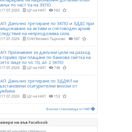
анък по част Vа на ЗКПО
17.07.2026
ЦУ на НАП
562
АП: Данъчно третиране по ЗКПО и ЗДДС при
нищожаване на активи и счетоводен архив
следствие на непреодолима сила
17.07.2026
ОУИ Велико Търново
587
АП: Признаване за данъчни цели на разход
а гориво при плащане по банкова сметка на
рето лице по чл. 10, ал. 2 ЗКПО
17.07.2026
ЦУ на НАП
748
АП: Данъчно третиране по ЗДДФЛ на
ъзстановени осигурителни вноски от
ужбина
17.07.2026
ЦУ на НАП
153
Всички становища от НАП
амери ни във Facebook
аресай нашата страница