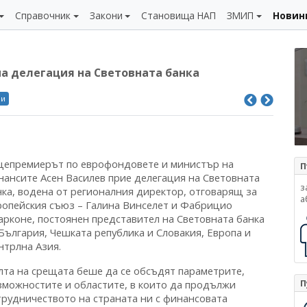
Справочник
Закони
Становища НАП
ЗМИП
Новин
а делегация на Световната банка
ли
цепремиерът по еврофондовете и министър на
П
нансите Асен Василев прие делегация на Световната
з
нка, водена от регионалния директор, отговарящ за
а
ропейския съюз – Галина Винселет и Фабрицио
арконе, постоянен представител на Световната банка
България, Чешката република и Словакия, Европа и
нтрлна Азия.
лта на срещата беше да се обсъдят параметрите,
П
зможностите и областите, в които да продължи
трудничеството на страната ни с финансовата