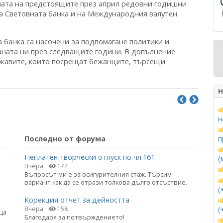
ината на предстоящите през април редовни годишни
на Световната банка и на Международния валутен
а банка са насочени за подпомагане политики и
раната ни през следващите години. В допълнение
ржавите, които посрещат бежанците, търсещи
Н
н
Последно от форума
п
Неплатен творчески отпуск по чл.161
(
Вчера
172
Въпросът ми е за осигурителния стаж. Търсим
вариант как да се отрази толкова дълго отсъствие.
(
Корекция отчет за дейността
(
Вчера
158
ца
Благодаря за потвърждението!