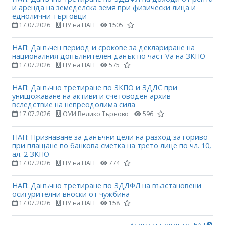
и аренда на земеделска земя при физически лица и
еднолични търговци
17.07.2026
ЦУ на НАП
1505
НАП: Данъчен период и срокове за деклариране на
националния допълнителен данък по част Vа на ЗКПО
17.07.2026
ЦУ на НАП
575
НАП: Данъчно третиране по ЗКПО и ЗДДС при
унищожаване на активи и счетоводен архив
вследствие на непреодолима сила
17.07.2026
ОУИ Велико Търново
596
НАП: Признаване за данъчни цели на разход за гориво
при плащане по банкова сметка на трето лице по чл. 10,
ал. 2 ЗКПО
17.07.2026
ЦУ на НАП
774
НАП: Данъчно третиране по ЗДДФЛ на възстановени
осигурителни вноски от чужбина
17.07.2026
ЦУ на НАП
158
Всички становища от НАП