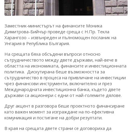
Заместник-министърът на финансите Моника
Димитрова-Бийчър проведе среща с Н.Пр. Текла
Харангозо – извънреден и пълномощен посланик на
Унгария в Република България.
На срещата бяха обсъдени въпроси относно
сътрудничеството между двете държави, най-вече в
областта на икономиката, финансите и инвестиционната
политика. Дискутирана беше възможността за
сътрудничество в процеса на привличане на инвестиции
чрез финансови инструменти, включително и през
Международната инвестиционна банка, където двете
държави са акционери с едни от най-големите дялове.
Друг акцент в разговора беше проектното финансиране
като важен момент за изграждане на по-ефективна
комуникация и постигане на добри резултати.
В края на срещата двете страни се договориха да