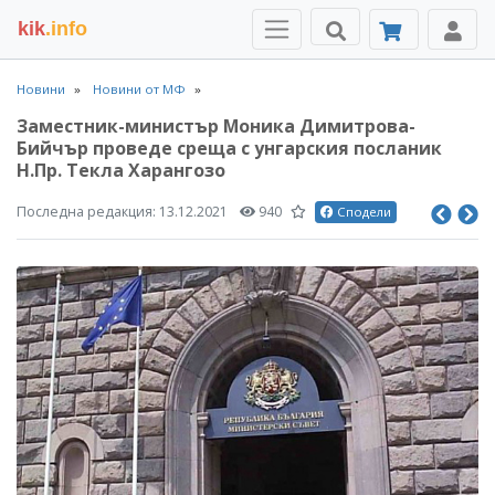
kik
.info
Новини
Новини от МФ
Заместник-министър Моника Димитрова-
Бийчър проведе среща с унгарския посланик
Н.Пр. Текла Харангозо
Последна редакция:
13.12.2021
940
Сподели