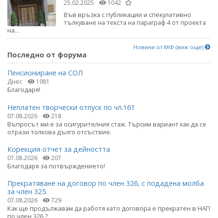
25.02.2025
1042
Във връзка с публикации и спекулативно
тълкуване на текста на параграф 4 от проекта
на...
Новини от МФ (виж още)
Последно от форума
Пенсиониране на СОЛ
Днес
1981
Благодаря!
Неплатен творчески отпуск по чл.161
07.08.2026
218
Въпросът ми е за осигурителния стаж. Търсим вариант как да се
отрази толкова дълго отсъствие.
Корекция отчет за дейността
07.08.2026
207
Благодаря за потвърждението!
Прекратяване на договор по член 326, с подадена молба
за член 325.
07.08.2026
729
Как ще продължавам да работя като договора е прекратен в НАП
по член 326 ?