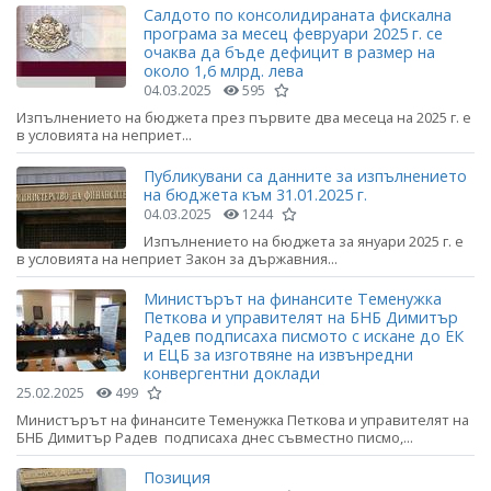
Салдото по консолидираната фискална
програма за месец февруари 2025 г. се
очаква да бъде дефицит в размер на
около 1,6 млрд. лева
04.03.2025
595
Изпълнението на бюджета през първите два месеца на 2025 г. е
в условията на неприет...
Публикувани са данните за изпълнението
на бюджета към 31.01.2025 г.
04.03.2025
1244
Изпълнението на бюджета за януари 2025 г. е
в условията на неприет Закон за държавния...
Министърът на финансите Теменужка
Петкова и управителят на БНБ Димитър
Радев подписаха писмото с искане до ЕК
и ЕЦБ за изготвяне на извънредни
конвергентни доклади
25.02.2025
499
Министърът на финансите Теменужка Петкова и управителят на
БНБ Димитър Радев подписаха днес съвместно писмо,...
Позиция