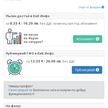
Още от форума
Пълен достъп в КиК Инфо
8.33 €
16.29 лв.
за
/
без ДДС на месец при год. абонамент
по-лесно
по-бързо
Абонамент
по-сигурно*
Публикувай ГФО в КиК Инфо
13.33 €
26.08 лв.
за
/
без ДДС
Публикувай
Нямаш профил?
Регистрирай се
безплатно сега и получи по-добра
функционалност!
На фокус