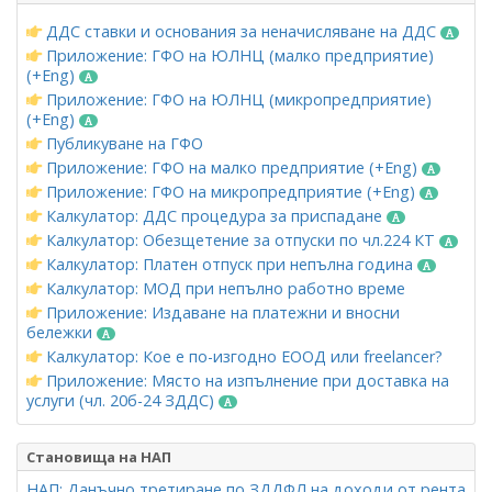
ДДС ставки и основания за неначисляване на ДДС
Приложение: ГФО на ЮЛНЦ (малко предприятие)
(+Eng)
Приложение: ГФО на ЮЛНЦ (микропредприятие)
(+Eng)
Публикуване на ГФО
Приложение: ГФО на малко предприятие (+Eng)
Приложение: ГФО на микропредприятие (+Eng)
Калкулатор: ДДС процедура за приспадане
Калкулатор: Обезщетение за отпуски по чл.224 КТ
Калкулатор: Платен отпуск при непълна година
Калкулатор: МОД при непълно работно време
Приложение: Издаване на платежни и вносни
бележки
Калкулатор: Кое е по-изгодно ЕООД или freelancer?
Приложение: Място на изпълнение при доставка на
услуги (чл. 20б-24 ЗДДС)
Становища на НАП
НАП: Данъчно третиране по ЗДДФЛ на доходи от рента