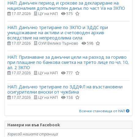
НАП: Данъчен период и срокове за деклариране на
националния допълнителен данък по част Vа на ЗКПО
17.07.2026
ЦУ на НАП
575
НАП: Данъчно третиране по ЗКПО и ЗДДС при
унищожаване на активи и счетоводен архив
вследствие на непреодолима сила
17.07.2026
ОУИ Велико Търново
598
НАП: Признаване за данъчни цели на разход за гориво
при плащане по банкова сметка на трето лице по чл. 10,
ал. 2 ЗКПО
17.07.2026
ЦУ на НАП
777
НАП: Данъчно третиране по ЗДДФЛ на възстановени
осигурителни вноски от чужбина
17.07.2026
ЦУ на НАП
158
Всички становища от НАП
Намери ни във Facebook
Харесай нашата страница