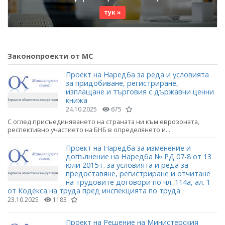
тук »
Законопроекти от МС
Проект на Наредба за реда и условията
за придобиване, регистриране,
изплащане и търговия с държавни ценни
книжа
24.10.2025
675
С оглед присъединяването на страната ни към еврозоната,
респективно участието на БНБ в определянето и...
Проект на Наредба за изменение и
допълнение на Наредба № РД 07-8 от 13
юли 2015 г. за условията и реда за
предоставяне, регистриране и отчитане
на трудовите договори по чл. 114а, ал. 1
от Кодекса на труда пред инспекцията по труда
23.10.2025
1183
Проект на Решение на Министерския