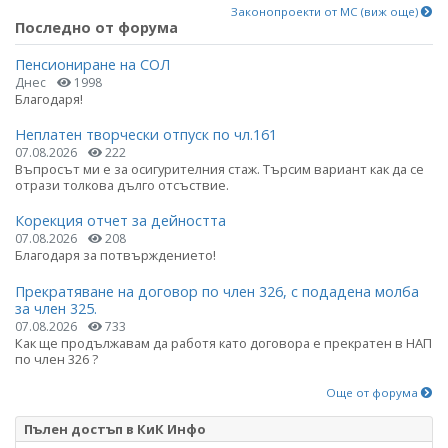
Законопроекти от МС (виж още)
Последно от форума
Пенсиониране на СОЛ
Днес
1998
Благодаря!
Неплатен творчески отпуск по чл.161
07.08.2026
222
Въпросът ми е за осигурителния стаж. Търсим вариант как да се
отрази толкова дълго отсъствие.
Корекция отчет за дейността
07.08.2026
208
Благодаря за потвърждението!
Прекратяване на договор по член 326, с подадена молба
за член 325.
07.08.2026
733
Как ще продължавам да работя като договора е прекратен в НАП
по член 326 ?
Още от форума
Пълен достъп в КиК Инфо