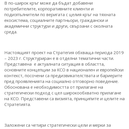
В по-широк кръг може да бъдат добавени
потребителите, корпоративните клиенти и
подизпълнители по веригата с целия кръг на тяхната
екосистема, социалните партньори, граждански и
академични структури и други, свързани с околната
среда.
Настоящият проект на Стратегия обхваща периода 2019
– 2023 г. Структуриран е в отделни тематични части.
Представена е актуалната ситуация в областта,
основните концепции за КСО в национален и европейски
контекст, посочени са предизвикателствата и бариерите
пред проявленията на социално отговорно поведение.
Обоснована е необходимостта от прилагане на
стратегически подход с цел широкообхватно прилагане
на КСО. Представени са визията, принципите и целите на
Стратегията.
Заложени са четири стратегически цели и мерки за