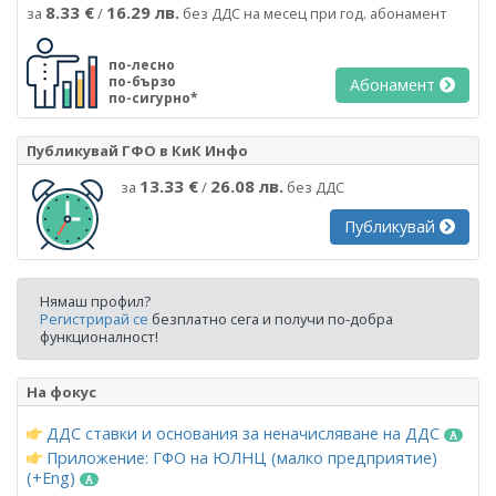
8.33 €
16.29 лв.
за
/
без ДДС на месец при год. абонамент
по-лесно
по-бързо
Абонамент
по-сигурно*
Публикувай ГФО в КиК Инфо
13.33 €
26.08 лв.
за
/
без ДДС
Публикувай
Нямаш профил?
Регистрирай се
безплатно сега и получи по-добра
функционалност!
На фокус
ДДС ставки и основания за неначисляване на ДДС
Приложение: ГФО на ЮЛНЦ (малко предприятие)
(+Eng)