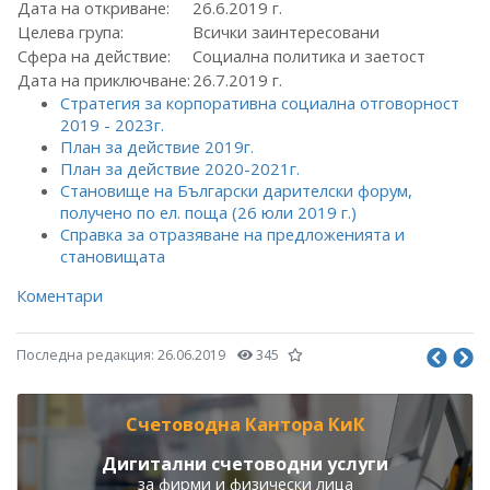
Дата на откриване:
26.6.2019 г.
Целева група:
Всички заинтересовани
Сфера на действие:
Социална политика и заетост
Дата на приключване:
26.7.2019 г.
Стратегия за корпоративна социална отговорност
2019 - 2023г.
План за действие 2019г.
План за действие 2020-2021г.
Становище на Български дарителски форум,
получено по ел. поща (26 юли 2019 г.)
Справка за отразяване на предложенията и
становищата
Коментари
Последна редакция:
26.06.2019
345
Счетоводна Кантора КиК
Дигитални счетоводни услуги
за фирми и физически лица