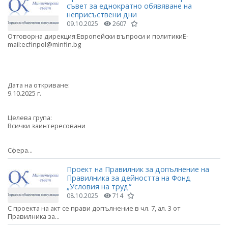
съвет за еднократно обявяване на
неприсъствени дни
09.10.2025
2607
Отговорна дирекция:Европейски въпроси и политикиE-
mail:ecfinpol@minfin.bg
Дата на откриване:
9.10.2025 г.
Целева група:
Всички заинтересовани
Сфера...
Проект на Правилник за допълнение на
Правилника за дейността на Фонд
„Условия на труд“
08.10.2025
714
С проекта на акт се прави допълнение в чл. 7, ал. 3 от
Правилника за...