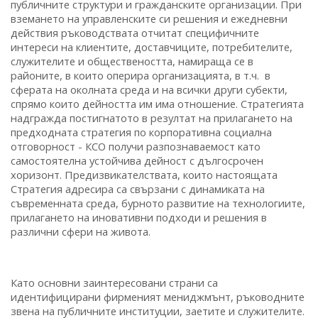
публичните структури и гражданските организации. При
вземането на управленските си решения и ежедневни
действия ръководствата отчитат специфичните
интереси на клиентите, доставчиците, потребителите,
служителите и обществеността, намираща се в
районите, в които оперира организацията, в т.ч. в
сферата на околната среда и на всички други субекти,
спрямо които дейността им има отношение. Стратегията
надгражда постигнатото в резултат на прилагането на
предходната стратегия по корпоративна социална
отговорност - КСО получи разпознаваемост като
самостоятелна устойчива дейност с дългосрочен
хоризонт. Предизвикателствата, които настоящата
Стратегия адресира са свързани с динамиката на
съвременната среда, бурното развитие на технологиите,
прилагането на иновативни подходи и решения в
различни сфери на живота.
Като основни заинтересовани страни са
идентифицирани фирменият мениджмънт, ръководните
звена на публичните институции, заетите и служителите.