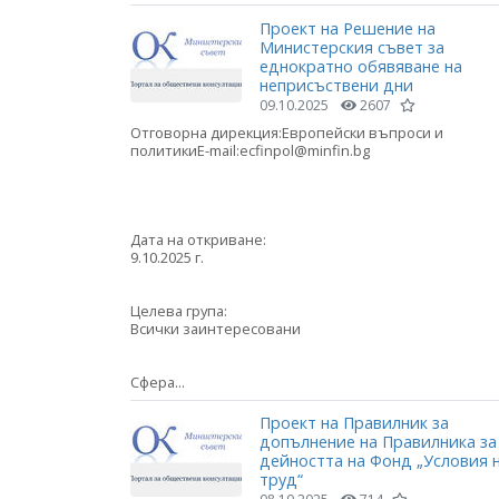
Проект на Решение на
Министерския съвет за
еднократно обявяване на
неприсъствени дни
09.10.2025
2607
Отговорна дирекция:Европейски въпроси и
политикиE-mail:ecfinpol@minfin.bg
Дата на откриване:
9.10.2025 г.
Целева група:
Всички заинтересовани
Сфера...
Проект на Правилник за
допълнение на Правилника за
дейността на Фонд „Условия 
труд“