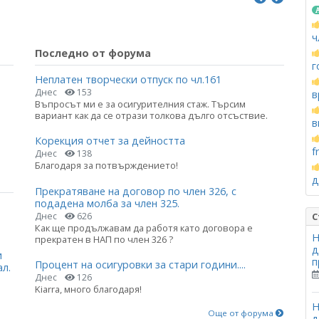
ч
Последно от форума
г
Неплатен творчески отпуск по чл.161
Днес
153
в
Въпросът ми е за осигурителния стаж. Търсим
вариант как да се отрази толкова дълго отсъствие.
в
Корекция отчет за дейността
f
Днес
138
Благодаря за потвърждението!
д
Прекратяване на договор по член 326, с
подадена молба за член 325.
Днес
626
С
Как ще продължавам да работя като договора е
Н
прекратен в НАП по член 326 ?
д
и
п
Процент на осигуровки за стари години....
ал.
Днес
126
Kiarra, много благодаря!
Н
Още от форума
д