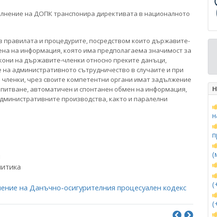
ълнение на ДОПК транспонира директивата в националното
в правилата и процедурите, посредством които държавите-
мена на информация, която има предполагаема значимост за
кони на държавите-членки относно преките данъци,
 на административното сътрудничество в случаите и при
 членки, чрез своите компетентни органи имат задължение
Н
апитване, автоматичен и спонтанен обмен на информация,
административните производства, както и паралелни
н
п
(
и
литика
(
нение на Данъчно-осигурителния процесуален кодекс
(