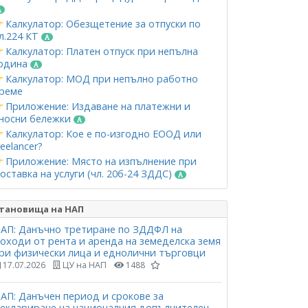
Калкулатор: Обезщетение за отпуски по
л.224 КТ
Калкулатор: Платен отпуск при непълна
одина
Калкулатор: МОД при непълно работно
реме
Приложение: Издаване на платежни и
носни бележки
Калкулатор: Кое е по-изгодно ЕООД или
reelancer?
Приложение: Място на изпълнение при
оставка на услуги (чл. 20б-24 ЗДДС)
тановища на НАП
АП: Данъчно третиране по ЗДДФЛ на
оходи от рента и аренда на земеделска земя
ри физически лица и еднолични търговци
17.07.2026
ЦУ на НАП
1488
АП: Данъчен период и срокове за
еклариране на националния допълнителен