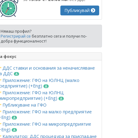
Публикувай
Нямаш профил?
Регистрирай се
безплатно сега и получи по-
добра функционалност!
а фокус
ДДС ставки и основания за неначисляване
а ДДС
Приложение: ГФО на ЮЛНЦ (малко
редприятие) (+Eng)
Приложение: ГФО на ЮЛНЦ
микропредприятие) (+Eng)
Публикуване на ГФО
Приложение: ГФО на малко предприятие
+Eng)
Приложение: ГФО на микропредприятие
+Eng)
Калкулатор: ДДС процедура за приспадане