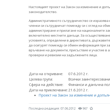
Настоящият проект на Закон за изменение и доп
законодателство.
Административното сътрудничество се изразява 
членки си сътрудничат помежду си с оглед на об
администриране и прилагане на националните за
включително местните данъци. За осъществяване
условията, определени в директивата, държавите
да осигурят помежду си обмен информация при з
връчване на документи, присъствие и участие в 
проверки и ревизии на задължените лица.
Дата на откриване:
07.6.2012 г.
Целева група:
Всички заинтересован
Сфера на действие:
Финанси и данъчна по
Дата на приключване:
21.6.2012 г.
Проект на Закон за изменение и допъл
Последна редакция:
07.06.2012
967