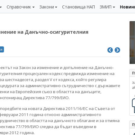
Справочник
Закони
Становища НАП
ЗМИП
Новин
ълнение на Данъчно-осигурителния
ли
ектът на Закон за изменение и допълнение на Данъчно-
П
гурителния процесуален кодекс предвижда изменение на
ва шестнадесета, раздел V от кодекса, който регулира
з
цедурата за административно сътрудничество с държавите
а
ленки на Европейския съюз в областта на данъците,
нспониращ Директива 77/799/ЕИО.
поредбите на новата Директива 2011/16/ЕС на Съвета от
февруари 2011 година относно административното
рудничество в областта на данъчното облагане и за отмяна
П
ектива 77/799/ЕИО следва да бъдат въведени в
мври 2012 година.