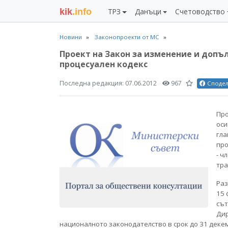
kik
.info
ТРЗ
Данъци
Счетоводство
Новини
Законопроекти от МС
Проект на Закон за изменение и доп
процесуален кодекс
Последна редакция:
07.06.2012
967
Споде
Про
оси
гла
про
- ч
тра
Раз
15 
сът
Дир
националното законодателство в срок до 31 деке