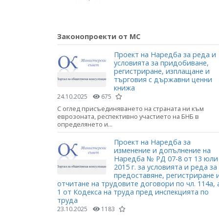
Законопроекти от МС
Проект на Наредба за реда и
условията за придобиване,
регистриране, изплащане и
търговия с държавни ценни
книжа
24.10.2025
675
С оглед присъединяването на страната ни към
еврозоната, респективно участието на БНБ в
определянето и...
Проект на Наредба за
изменение и допълнение на
Наредба № РД 07-8 от 13 юли
2015 г. за условията и реда за
предоставяне, регистриране 
отчитане на трудовите договори по чл. 114а, 
1 от Кодекса на труда пред инспекцията по
труда
23.10.2025
1183