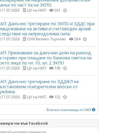
анък по част Vа на ЗКПО
17.07.2026
ЦУ на НАП
561
АП: Данъчно третиране по ЗКПО и ЗДДС при
нищожаване на активи и счетоводен архив
следствие на непреодолима сила
17.07.2026
ОУИ Велико Търново
584
АП: Признаване за данъчни цели на разход
а гориво при плащане по банкова сметка на
рето лице по чл. 10, ал. 2 ЗКПО
17.07.2026
ЦУ на НАП
745
АП: Данъчно третиране по ЗДДФЛ на
ъзстановени осигурителни вноски от
ужбина
17.07.2026
ЦУ на НАП
152
Всички становища от НАП
амери ни във Facebook
аресай нашата страница