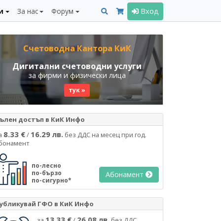
и
За нас
Форум
Вход
Счетоводна Кантора КиК
Дигитални счетоводни услуги
за фирми и физически лица
тук »
ълен достъп в КиК Инфо
8.33 €
16.29 лв.
а
/
без ДДС на месец при год.
бонамент
по-лесно
по-бързо
Абонамент
по-сигурно*
убликувай ГФО в КиК Инфо
13.33 €
26.08 лв.
за
/
без ДДС