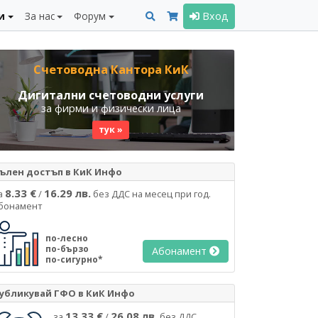
и
За нас
Форум
Вход
Счетоводна Кантора КиК
Дигитални счетоводни услуги
за фирми и физически лица
тук »
ълен достъп в КиК Инфо
8.33 €
16.29 лв.
а
/
без ДДС на месец при год.
бонамент
по-лесно
по-бързо
Абонамент
по-сигурно*
убликувай ГФО в КиК Инфо
13.33 €
26.08 лв.
за
/
без ДДС