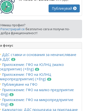
Публикувай
Нямаш профил?
Регистрирай се
безплатно сега и получи по-
добра функционалност!
а фокус
ДДС ставки и основания за неначисляване
а ДДС
Приложение: ГФО на ЮЛНЦ (малко
редприятие) (+Eng)
Приложение: ГФО на ЮЛНЦ
микропредприятие) (+Eng)
Публикуване на ГФО
Приложение: ГФО на малко предприятие
+Eng)
Приложение: ГФО на микропредприятие
+Eng)
Калкулатор: ДДС процедура за приспадане