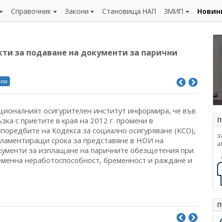
Справочник
Закони
Становища НАП
ЗМИП
Новин
ти за подаване на документи за парични
ели
ционалният осигурителен институт информира, че във
зка с приетите в края на 2012 г. промени в
П
зпоредбите на Кодекса за социално осигуряване (КСО),
з
гламентиращи срока за представяне в НОИ на
а
кументи за изплащане на паричните обезщетения при
еменна неработоспособност, бременност и раждане и
П