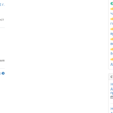
 г.
ч
ост
г
в
в
f
ния
д
е)
С
Н
д
п
Н
д