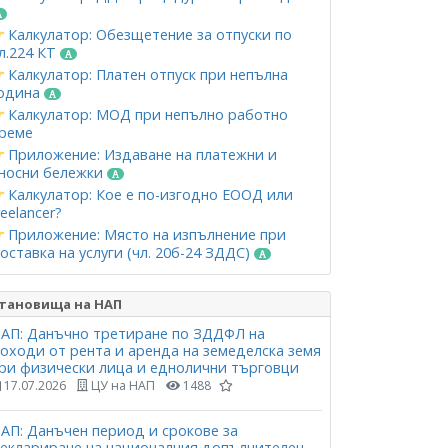
Калкулатор: Обезщетение за отпуски по
л.224 КТ
Калкулатор: Платен отпуск при непълна
одина
Калкулатор: МОД при непълно работно
реме
Приложение: Издаване на платежни и
носни бележки
Калкулатор: Кое е по-изгодно ЕООД или
reelancer?
Приложение: Място на изпълнение при
оставка на услуги (чл. 20б-24 ЗДДС)
тановища на НАП
АП: Данъчно третиране по ЗДДФЛ на
оходи от рента и аренда на земеделска земя
ри физически лица и еднолични търговци
17.07.2026
ЦУ на НАП
1488
АП: Данъчен период и срокове за
еклариране на националния допълнителен