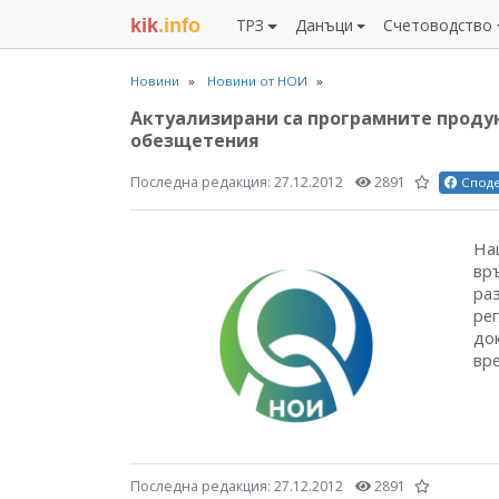
kik
.info
ТРЗ
Данъци
Счетоводство
Новини
Новини от НОИ
Актуализирани са програмните продук
обезщетения
Последна редакция:
27.12.2012
2891
Спод
На
връ
ра
ре
до
вр
Последна редакция:
27.12.2012
2891