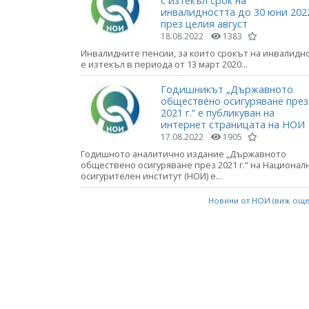
с изтекъл срок на
инвалидността до 30 юни 2022
през целия август
18.08.2022
1383
Инвалидните пенсии, за които срокът на инвалидн
е изтекъл в периода от 13 март 2020...
Годишникът „Държавното
обществено осигуряване през
2021 г.“ е публикуван на
интернет страницата на НОИ
17.08.2022
1905
Годишното аналитично издание „Държавното
обществено осигуряване през 2021 г.“ на Национал
осигурителен институт (НОИ) е...
Новини от НОИ (виж ощ