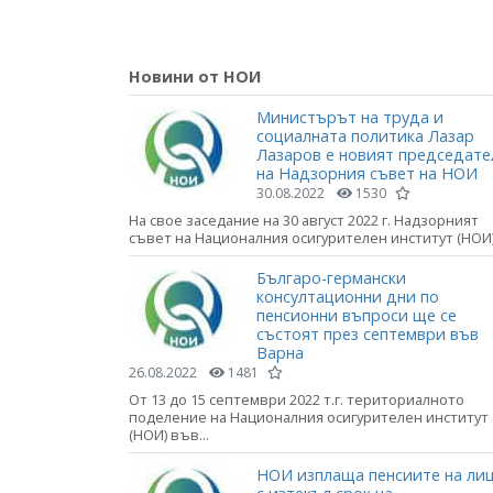
Новини от НОИ
Министърът на труда и
социалната политика Лазар
Лазаров е новият председате
на Надзорния съвет на НОИ
30.08.2022
1530
На свое заседание на 30 август 2022 г. Надзорният
съвет на Националния осигурителен институт (НОИ).
Българо-германски
консултационни дни по
пенсионни въпроси ще се
състоят през септември във
Варна
26.08.2022
1481
От 13 до 15 септември 2022 т.г. териториалното
поделение на Националния осигурителен институт
(НОИ) във...
НОИ изплаща пенсиите на ли