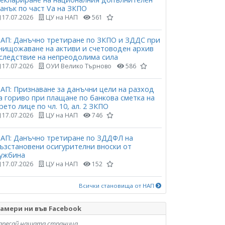
анък по част Vа на ЗКПО
17.07.2026
ЦУ на НАП
561
АП: Данъчно третиране по ЗКПО и ЗДДС при
нищожаване на активи и счетоводен архив
следствие на непреодолима сила
17.07.2026
ОУИ Велико Търново
586
АП: Признаване за данъчни цели на разход
а гориво при плащане по банкова сметка на
рето лице по чл. 10, ал. 2 ЗКПО
17.07.2026
ЦУ на НАП
746
АП: Данъчно третиране по ЗДДФЛ на
ъзстановени осигурителни вноски от
ужбина
17.07.2026
ЦУ на НАП
152
Всички становища от НАП
амери ни във Facebook
аресай нашата страница