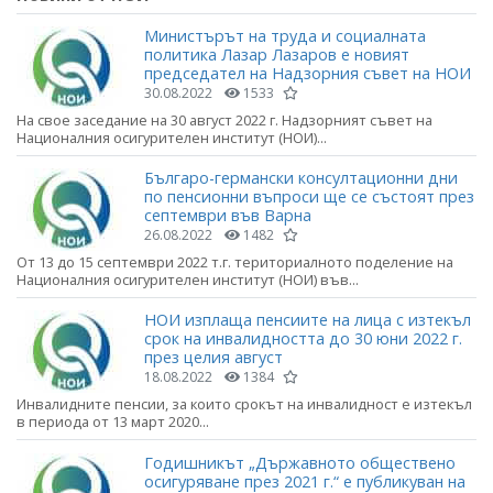
Министърът на труда и социалната
политика Лазар Лазаров е новият
председател на Надзорния съвет на НОИ
30.08.2022
1533
На свое заседание на 30 август 2022 г. Надзорният съвет на
Националния осигурителен институт (НОИ)...
Българо-германски консултационни дни
по пенсионни въпроси ще се състоят през
септември във Варна
26.08.2022
1482
От 13 до 15 септември 2022 т.г. териториалното поделение на
Националния осигурителен институт (НОИ) във...
НОИ изплаща пенсиите на лица с изтекъл
срок на инвалидността до 30 юни 2022 г.
през целия август
18.08.2022
1384
Инвалидните пенсии, за които срокът на инвалидност е изтекъл
в периода от 13 март 2020...
Годишникът „Държавното обществено
осигуряване през 2021 г.“ е публикуван на