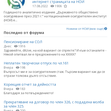
интернет страницата на НОИ
17.08.2022
1906
Годишното аналитично издание „Държавното обществено
осигуряване през 2021 г.“ на Националния осигурителен институт
(НОИ) е...
Новини от НОИ (виж още)
Последно от форума
Пенсиониране на СОЛ
Днес
1916
Здравейте, ditzve, на кой вариант се спряхте? И към останалите -
Някой опитвал ли е предложението на ХХХХХ?
Неплатен творчески отпуск по чл.161
Вчера
198
Въпросът ми е за осигурителния стаж. Търсим вариант как да се
отрази толкова дълго отсъствие.
Корекция отчет за дейността
Вчера
183
Благодаря за потвърждението!
Прекратяване на договор по член 326, с подадена молба
за член 325.
Вчера
700