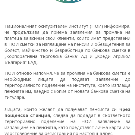
Националният осигурителен институт (НОИ) информира,
че продължава да приема заявления за промяна на
платеца за всички свои клиенти, които имат представени
в НОИ сметки за изплащане на пенсии и обезщетения за
болест, майчинство и безработица по банкова сметка в
„Корпоративна търговска банка” АД и „Креди Агрикол
България” ЕАД.
НОИ отново напомня, че за промяна на банкова сметка е
необходимо лицата да подават заявление до
териториалното поделение на института, което изплаща
пенсията им, заедно с копие от новата банкова сметка на
титуляра.
Лицата, които желаят да получават пенсията си
чрез
пощенска станция
, следва да подадат в съответното
териториално поделение на НОИ заявление за
изплащане на пенсията, като представят лична карта или
удостоверение за регистрация по настоящ адрес.