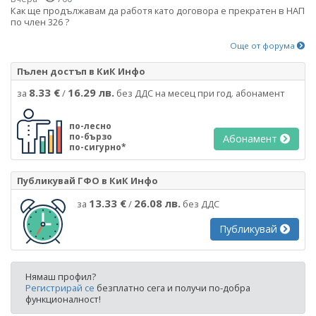
Как ще продължавам да работя като договора е прекратен в НАП
по член 326 ?
Още от форума
Пълен достъп в КиК Инфо
8.33 €
16.29 лв.
за
/
без ДДС на месец при год. абонамент
по-лесно
по-бързо
Абонамент
по-сигурно*
Публикувай ГФО в КиК Инфо
13.33 €
26.08 лв.
за
/
без ДДС
Публикувай
Нямаш профил?
Регистрирай се
безплатно сега и получи по-добра
функционалност!