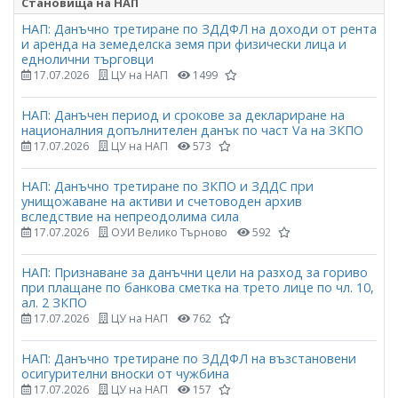
Становища на НАП
НАП: Данъчно третиране по ЗДДФЛ на доходи от рента
и аренда на земеделска земя при физически лица и
еднолични търговци
17.07.2026
ЦУ на НАП
1499
НАП: Данъчен период и срокове за деклариране на
националния допълнителен данък по част Vа на ЗКПО
17.07.2026
ЦУ на НАП
573
НАП: Данъчно третиране по ЗКПО и ЗДДС при
унищожаване на активи и счетоводен архив
вследствие на непреодолима сила
17.07.2026
ОУИ Велико Търново
592
НАП: Признаване за данъчни цели на разход за гориво
при плащане по банкова сметка на трето лице по чл. 10,
ал. 2 ЗКПО
17.07.2026
ЦУ на НАП
762
НАП: Данъчно третиране по ЗДДФЛ на възстановени
осигурителни вноски от чужбина
17.07.2026
ЦУ на НАП
157