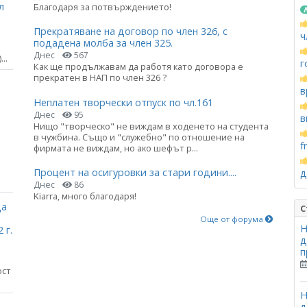
л
Благодаря за потвърждението!
Прекратяване на договор по член 326, с
ч
подадена молба за член 325.
Днес
567
..
г
Как ще продължавам да работя като договора е
прекратен в НАП по член 326 ?
в
Неплатен творчески отпуск по чл.161
Днес
95
в
Нищо "творческо" не виждам в ходенето на студента
в чужбина. Също и "служебно" по отношение на
f
фирмата не виждам, но ако шефът р...
Процент на осигуровки за стари години....
д
Днес
86
Kiarra, много благодаря!
ца
С
Още от форума
Н
 г.
д
п
ост
Н
д