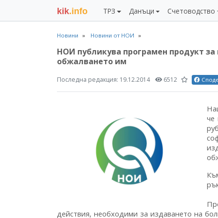
kik
.info
ТРЗ
Данъци
Счетоводство
Новини
Новини от НОИ
НОИ публикува програмен продукт за 
обжалването им
Последна редакция:
19.12.2014
6512
Спод
На
че
ру
со
из
об
Къ
ръ
Пр
действия, необходими за издаването на болн