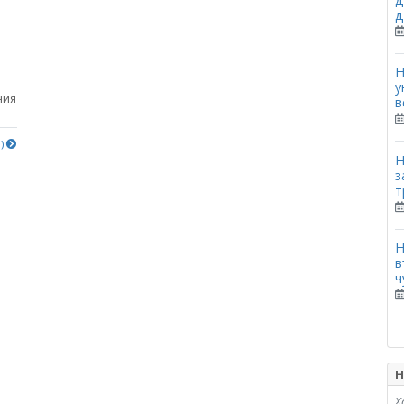
д
Н
у
ния
в
е)
Н
з
т
Н
в
ч
Н
Х