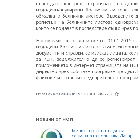
въвеждане, контрол, съхраняване, представ
издадени/анулирани болнични листове, к
обжалвани болнични листове. Въведените 
регистър на болничните листове едноврем
които се подават в последствие също чрез п
Напомняме, че за да може от 01.01.2015 г
издадени болнични листове към електронни
документи и справки, се изисква лицата, ко
за КЕП, задължително да се регистрират 
приложението в интернет страницата на НОИ
директно чрез собствен програмен продукт,
файлове, изготвени предварително с програм
Последна редакция:
19.12.2014
6512
Новини от НОИ
Министърът на труда и
социалната политика Лазар