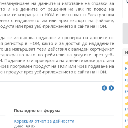
яне/анулиране на данните и изготвяне на справки за
акто и на данните от решения на ЛКК по повод на
данни се изпращат в НОИ и постъпват в Електронния
енно с издаването им или чрез експорт на файлове,
родукта или през уеб-приложението в сайта на НОИ.
. да се извършва подаване и проверка на данните от
я регистър в НОИ, както и за достъп до издадените
ито ще извършват тези действия с валиден сертификат
Н
еднократно като потребители на услугите през уеб-
. Подаването и проверката на данните може да става
 чрез програмен продукт на НОИ или чрез подаване на
н
ен продукт през уеб-приложението в сайта на НОИ.
п
(
(
Последно от форума
(
Корекция отчет за дейността
Днес
85