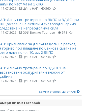
анък по част Vа на ЗКПО
17.07.2026
ЦУ на НАП
560
АП: Данъчно третиране по ЗКПО и ЗДДС при
нищожаване на активи и счетоводен архив
следствие на непреодолима сила
17.07.2026
ОУИ Велико Търново
578
АП: Признаване за данъчни цели на разход
а гориво при плащане по банкова сметка на
рето лице по чл. 10, ал. 2 ЗКПО
17.07.2026
ЦУ на НАП
736
АП: Данъчно третиране по ЗДДФЛ на
ъзстановени осигурителни вноски от
ужбина
17.07.2026
ЦУ на НАП
150
Всички становища от НАП
амери ни във Facebook
аресай нашата страница