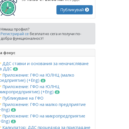
Публикувай
Нямаш профил?
Регистрирай се
безплатно сега и получи по-
добра функционалност!
а фокус
ДДС ставки и основания за неначисляване
а ДДС
Приложение: ГФО на ЮЛНЦ (малко
редприятие) (+Eng)
Приложение: ГФО на ЮЛНЦ
микропредприятие) (+Eng)
Публикуване на ГФО
Приложение: ГФО на малко предприятие
+Eng)
Приложение: ГФО на микропредприятие
+Eng)
Калкулатор: ДДС процедура за приспадане