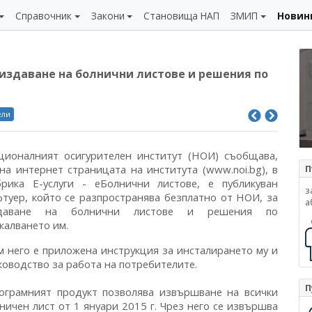
Справочник
Закони
Становища НАП
ЗМИП
Новин
издаване на болнични листове и решения по
ели
ционалният осигурителен институт (НОИ) съобщава,
 на интернет страницата на института (www.noi.bg), в
П
брика Е-услуги - еБолнични листове, е публикуван
з
фтуер, който се разпространява безплатно от НОИ, за
а
даване на болнични листове и решения по
жалването им.
м него е приложена инструкция за инсталирането му и
ководство за работа на потребителите.
П
ограмният продукт позволява извършване на всички
ичен лист от 1 януари 2015 г. Чрез него се извършва