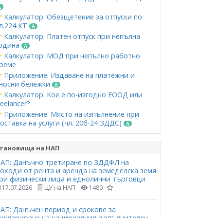
Калкулатор: Обезщетение за отпуски по
л.224 КТ
Калкулатор: Платен отпуск при непълна
одина
Калкулатор: МОД при непълно работно
реме
Приложение: Издаване на платежни и
носни бележки
Калкулатор: Кое е по-изгодно ЕООД или
reelancer?
Приложение: Място на изпълнение при
оставка на услуги (чл. 20б-24 ЗДДС)
тановища на НАП
АП: Данъчно третиране по ЗДДФЛ на
оходи от рента и аренда на земеделска земя
ри физически лица и еднолични търговци
17.07.2026
ЦУ на НАП
1480
АП: Данъчен период и срокове за
еклариране на националния допълнителен