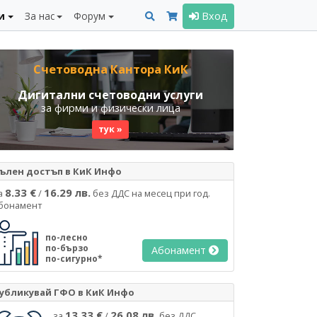
и
За нас
Форум
Вход
Счетоводна Кантора КиК
Дигитални счетоводни услуги
за фирми и физически лица
тук »
ълен достъп в КиК Инфо
8.33 €
16.29 лв.
а
/
без ДДС на месец при год.
бонамент
по-лесно
по-бързо
Абонамент
по-сигурно*
убликувай ГФО в КиК Инфо
13.33 €
26.08 лв.
за
/
без ДДС