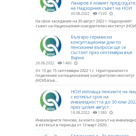
Лазаров е новият председате
на Надзорния съвет на НОИ
30.08.2022
1530
На свое заседание на 30 август 2022 г. Надзорният
съвет на Националния осигурителен институт (НОИ).
Българо-германски
консултационни дни по
пенсионни въпроси ще се
състоят през септември във
Варна
26.08.2022
1480
От 13 до 15 септември 2022 т.г. териториалното
поделение на Националния осигурителен институт
(НОИ) във...
НОИ изплаща пенсиите на ли
с изтекъл срок на
инвалидността до 30 юни 2022
през целия август
18.08.2022
1380
Инвалидните пенсии, за които срокът на инвалидн
е изтекъл в периода от 13 март 2020...
Годишникът „Държавното