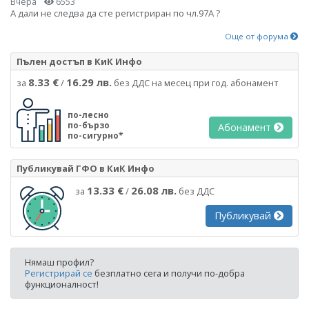
Вчера
6553
А дали не следва да сте регистриран по чл.97А ?
Още от форума
Пълен достъп в КиК Инфо
8.33 €
16.29 лв.
за
/
без ДДС на месец при год. абонамент
по-лесно
по-бързо
Абонамент
по-сигурно*
Публикувай ГФО в КиК Инфо
13.33 €
26.08 лв.
за
/
без ДДС
Публикувай
Нямаш профил?
Регистрирай се
безплатно сега и получи по-добра
функционалност!