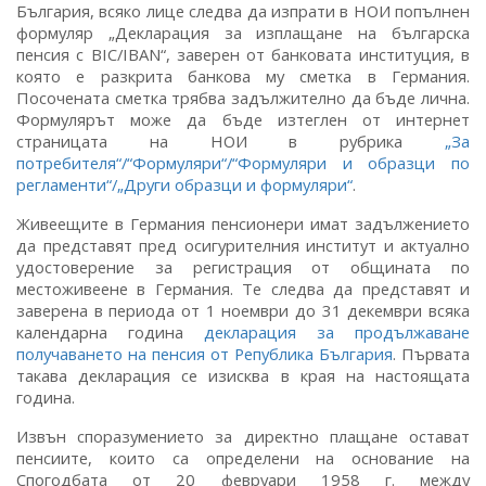
България, всяко лице следва да изпрати в НОИ попълнен
формуляр „Декларация за изплащане на българска
пенсия с BIC/IBAN“, заверен от банковата институция, в
която е разкрита банкова му сметка в Германия.
Посочената сметка трябва задължително да бъде лична.
Формулярът може да бъде изтеглен от интернет
страницата на НОИ в рубрика
„За
потребителя“/“Формуляри“/“Формуляри и образци по
регламенти“/„Други образци и формуляри“
.
Живеещите в Германия пенсионери имат задължението
да представят пред осигурителния институт и актуално
удостоверение за регистрация от общината по
местоживеене в Германия. Те следва да представят и
заверена в периода от 1 ноември до 31 декември всяка
календарна година
декларация за продължаване
получаването на пенсия от Република България
. Първата
такава декларация се изисква в края на настоящата
година.
Извън споразумението за директно плащане остават
пенсиите, които са определени на основание на
Спогодбата от 20 февруари 1958 г. между