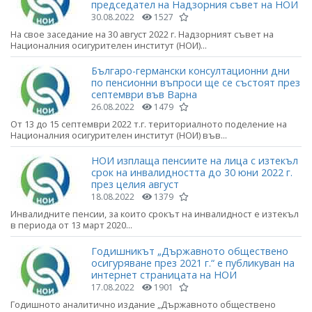
председател на Надзорния съвет на НОИ
30.08.2022
1527
На свое заседание на 30 август 2022 г. Надзорният съвет на
Националния осигурителен институт (НОИ)...
Българо-германски консултационни дни
по пенсионни въпроси ще се състоят през
септември във Варна
26.08.2022
1479
От 13 до 15 септември 2022 т.г. териториалното поделение на
Националния осигурителен институт (НОИ) във...
НОИ изплаща пенсиите на лица с изтекъл
срок на инвалидността до 30 юни 2022 г.
през целия август
18.08.2022
1379
Инвалидните пенсии, за които срокът на инвалидност е изтекъл
в периода от 13 март 2020...
Годишникът „Държавното обществено
осигуряване през 2021 г.“ е публикуван на
интернет страницата на НОИ
17.08.2022
1901
Годишното аналитично издание „Държавното обществено