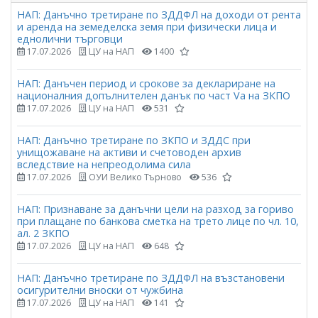
НАП: Данъчно третиране по ЗДДФЛ на доходи от рента
и аренда на земеделска земя при физически лица и
еднолични търговци
17.07.2026
ЦУ на НАП
1400
НАП: Данъчен период и срокове за деклариране на
националния допълнителен данък по част Vа на ЗКПО
17.07.2026
ЦУ на НАП
531
НАП: Данъчно третиране по ЗКПО и ЗДДС при
унищожаване на активи и счетоводен архив
вследствие на непреодолима сила
17.07.2026
ОУИ Велико Търново
536
НАП: Признаване за данъчни цели на разход за гориво
при плащане по банкова сметка на трето лице по чл. 10,
ал. 2 ЗКПО
17.07.2026
ЦУ на НАП
648
НАП: Данъчно третиране по ЗДДФЛ на възстановени
осигурителни вноски от чужбина
17.07.2026
ЦУ на НАП
141