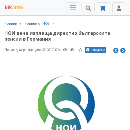
kik
.info
Новини
Новини от НОИ
НОИ вече изплаща директно българските
пенсии в Германия
Последна редакция:
02.07.2020
1451
Сподели