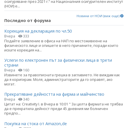
осигуряване през 2021 г.“ на Националния осигурителен институт
(НОИ) е...
Новини от НОИ (виж още)
Последно от форума
Корекция на декларация по чл.50
Вчера
333
Подайте заявление в офиса на НАП по местоживеене на
физическото лице и опишете в него причините, поради които
искате корекция на...
Услеги по електронен път за физически лица в трети
страни
Вчера
160
Извинете за правописната грешка в заглавието. Не виждам как
да я коригирам. Моля, администраторите да го оправят, ако
могат.
Прекратяване дейността на фирма и майчинство
Вчера
340
Цитат на: Creativity I. в Вчера в 10:01 " За целта фирмата не трябва
да е прекратила дейност преди 45 дневния ми болничен
предпо...
Покупка на стока от Amazon,de