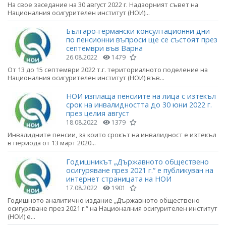
На свое заседание на 30 август 2022 г. Надзорният съвет на
Националния осигурителен институт (НОИ)...
Българо-германски консултационни дни
по пенсионни въпроси ще се състоят през
септември във Варна
26.08.2022
1479
От 13 до 15 септември 2022 т.г. териториалното поделение на
Националния осигурителен институт (НОИ) във...
НОИ изплаща пенсиите на лица с изтекъл
срок на инвалидността до 30 юни 2022 г.
през целия август
18.08.2022
1379
Инвалидните пенсии, за които срокът на инвалидност е изтекъл
в периода от 13 март 2020...
Годишникът „Държавното обществено
осигуряване през 2021 г.“ е публикуван на
интернет страницата на НОИ
17.08.2022
1901
Годишното аналитично издание „Държавното обществено
осигуряване през 2021 г.“ на Националния осигурителен институт
(НОИ) е...