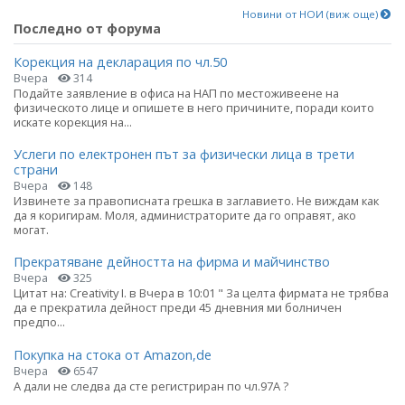
Новини от НОИ (виж още)
Последно от форума
Корекция на декларация по чл.50
Вчера
314
Подайте заявление в офиса на НАП по местоживеене на
физическото лице и опишете в него причините, поради които
искате корекция на...
Услеги по електронен път за физически лица в трети
страни
Вчера
148
Извинете за правописната грешка в заглавието. Не виждам как
да я коригирам. Моля, администраторите да го оправят, ако
могат.
Прекратяване дейността на фирма и майчинство
Вчера
325
Цитат на: Creativity I. в Вчера в 10:01 " За целта фирмата не трябва
да е прекратила дейност преди 45 дневния ми болничен
предпо...
Покупка на стока от Amazon,de
Вчера
6547
А дали не следва да сте регистриран по чл.97А ?