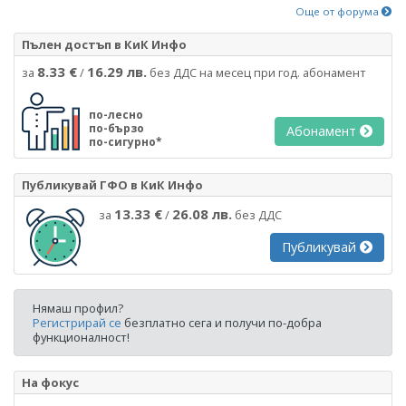
Още от форума
Пълен достъп в КиК Инфо
8.33 €
16.29 лв.
за
/
без ДДС на месец при год. абонамент
по-лесно
по-бързо
Абонамент
по-сигурно*
Публикувай ГФО в КиК Инфо
13.33 €
26.08 лв.
за
/
без ДДС
Публикувай
Нямаш профил?
Регистрирай се
безплатно сега и получи по-добра
функционалност!
На фокус