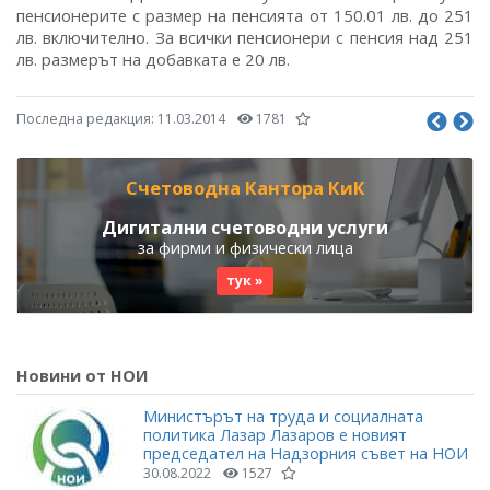
пенсионерите с размер на пенсията от 150.01 лв. до 251
лв. включително. За всички пенсионери с пенсия над 251
лв. размерът на добавката е 20 лв.
Последна редакция:
11.03.2014
1781
Счетоводна Кантора КиК
Дигитални счетоводни услуги
за фирми и физически лица
тук »
Новини от НОИ
Министърът на труда и социалната
политика Лазар Лазаров е новият
председател на Надзорния съвет на НОИ
30.08.2022
1527