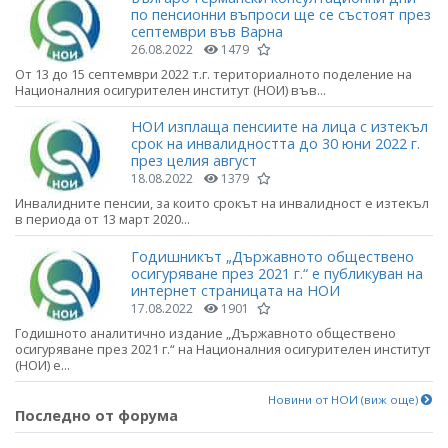
по пенсионни въпроси ще се състоят през
септември във Варна
26.08.2022
1479
От 13 до 15 септември 2022 т.г. териториалното поделение на
Националния осигурителен институт (НОИ) във...
НОИ изплаща пенсиите на лица с изтекъл
срок на инвалидността до 30 юни 2022 г.
през целия август
18.08.2022
1379
Инвалидните пенсии, за които срокът на инвалидност е изтекъл
в периода от 13 март 2020...
Годишникът „Държавното обществено
осигуряване през 2021 г.“ е публикуван на
интернет страницата на НОИ
17.08.2022
1901
Годишното аналитично издание „Държавното обществено
осигуряване през 2021 г.“ на Националния осигурителен институт
(НОИ) е...
Новини от НОИ (виж още)
Последно от форума