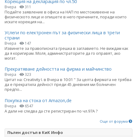
Корекция на декларация по чл.50
Вчера
311
Подайте заявление в офиса на НАП по местоживеене на
физическото лице и опишете в него причините, поради които
искате корекция на...
Услеги по електронен път за физически лица в трети
страни
Вчера
147
Извинете за правописната грешка в заглавието. Не виждам как
да я коригирам. Моля, администраторите да го оправят, ако
могат.
Прекратяване дейността на фирма и майчинство
Вчера
323
Цитат на: Creativity I. в Вчера в 10:01 " За целта фирмата не трябва
да е прекратила дейност преди 45 дневния ми болничен
предпо...
Покупка на стока от Amazon,de
Вчера
6547
А дали не следва да сте регистриран по чл.97А ?
Още от форума
Пълен достъп в КиК Инфо