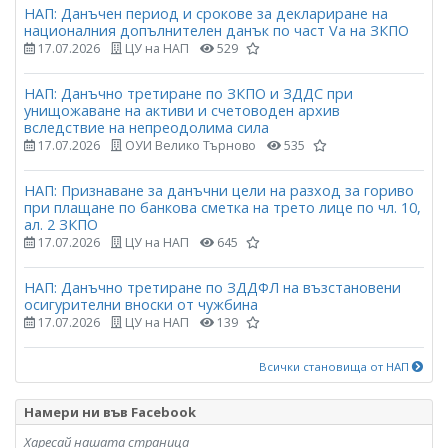
НАП: Данъчен период и срокове за деклариране на
националния допълнителен данък по част Vа на ЗКПО
17.07.2026
ЦУ на НАП
529
НАП: Данъчно третиране по ЗКПО и ЗДДС при
унищожаване на активи и счетоводен архив
вследствие на непреодолима сила
17.07.2026
ОУИ Велико Търново
535
НАП: Признаване за данъчни цели на разход за гориво
при плащане по банкова сметка на трето лице по чл. 10,
ал. 2 ЗКПО
17.07.2026
ЦУ на НАП
645
НАП: Данъчно третиране по ЗДДФЛ на възстановени
осигурителни вноски от чужбина
17.07.2026
ЦУ на НАП
139
Всички становища от НАП
Намери ни във Facebook
Харесай нашата страница