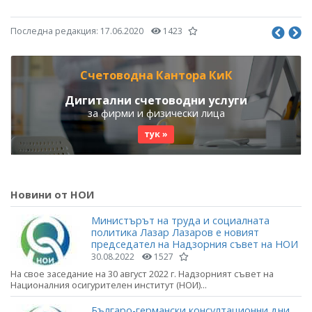
Последна редакция:
17.06.2020
1423
Счетоводна Кантора КиК
Дигитални счетоводни услуги
за фирми и физически лица
тук »
Новини от НОИ
Министърът на труда и социалната
политика Лазар Лазаров е новият
председател на Надзорния съвет на НОИ
30.08.2022
1527
На свое заседание на 30 август 2022 г. Надзорният съвет на
Националния осигурителен институт (НОИ)...
Българо-германски консултационни дни