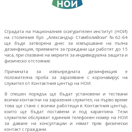
Сградата на Националния осигурителен институт (НОИ)
на столичния бул. „Александър Стамболийски“ №62-64
ще бъде затворена днес за извършване на пълна
дезинфекция, приемните за граждани ще работят до 15
часа, при спазване на мерките за индивидуална защита и
физическо отстояние.
Причината за извънредната дезинфекция е
положителна проба за заразяване с коронавирус на
служител от Контактния център на НОИ.
В спешен порядък ще бъдат установени и тествани
всички контактни на заразения служител, на първо време
това ще стане с всички работещи в Контактния център,
които ще бъдат поставени и под карантина. Тези
служители обслужват единния телефонен номер на НОИ
за даване на консултации и нямат пряк физически
контакт с граждани.