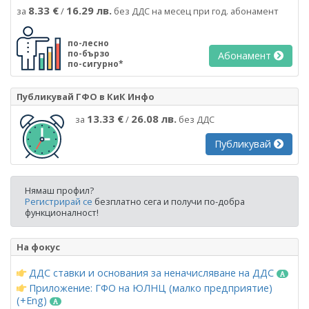
8.33 €
16.29 лв.
за
/
без ДДС на месец при год. абонамент
по-лесно
по-бързо
Абонамент
по-сигурно*
Публикувай ГФО в КиК Инфо
13.33 €
26.08 лв.
за
/
без ДДС
Публикувай
Нямаш профил?
Регистрирай се
безплатно сега и получи по-добра
функционалност!
На фокус
ДДС ставки и основания за неначисляване на ДДС
Приложение: ГФО на ЮЛНЦ (малко предприятие)
(+Eng)