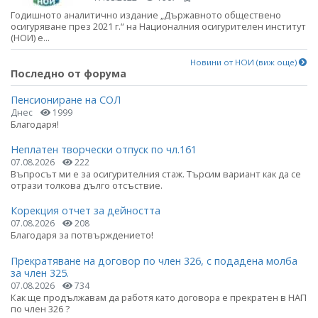
Годишното аналитично издание „Държавното обществено
осигуряване през 2021 г.“ на Националния осигурителен институт
(НОИ) е...
Новини от НОИ (виж още)
Последно от форума
Пенсиониране на СОЛ
Днес
1999
Благодаря!
Неплатен творчески отпуск по чл.161
07.08.2026
222
Въпросът ми е за осигурителния стаж. Търсим вариант как да се
отрази толкова дълго отсъствие.
Корекция отчет за дейността
07.08.2026
208
Благодаря за потвърждението!
Прекратяване на договор по член 326, с подадена молба
за член 325.
07.08.2026
734
Как ще продължавам да работя като договора е прекратен в НАП
по член 326 ?