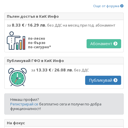
Още от форума
Пълен достъп в КиК Инфо
8.33 €
16.29 лв.
за
/
без ДДС на месец при год. абонамент
по-лесно
по-бързо
Абонамент
по-сигурно*
Публикувай ГФО в КиК Инфо
13.33 €
26.08 лв.
за
/
без ДДС
Публикувай
Нямаш профил?
Регистрирай се
безплатно сега и получи по-добра
функционалност!
На фокус