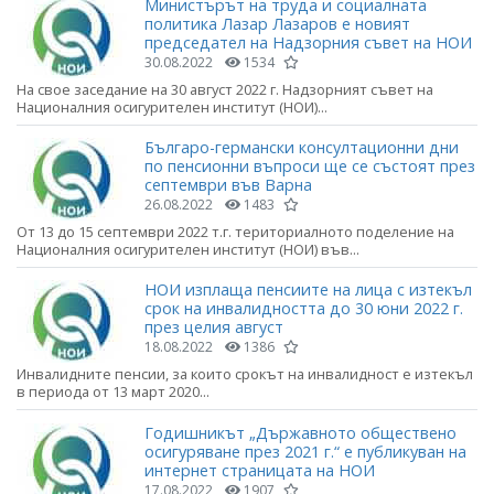
Министърът на труда и социалната
политика Лазар Лазаров е новият
председател на Надзорния съвет на НОИ
30.08.2022
1534
На свое заседание на 30 август 2022 г. Надзорният съвет на
Националния осигурителен институт (НОИ)...
Българо-германски консултационни дни
по пенсионни въпроси ще се състоят през
септември във Варна
26.08.2022
1483
От 13 до 15 септември 2022 т.г. териториалното поделение на
Националния осигурителен институт (НОИ) във...
НОИ изплаща пенсиите на лица с изтекъл
срок на инвалидността до 30 юни 2022 г.
през целия август
18.08.2022
1386
Инвалидните пенсии, за които срокът на инвалидност е изтекъл
в периода от 13 март 2020...
Годишникът „Държавното обществено
осигуряване през 2021 г.“ е публикуван на
интернет страницата на НОИ
17.08.2022
1907