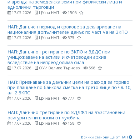
и аренда на земеделска земя при физически лица и
еднолични търговци
17.07.2026
ЦУ на НАП
1506
НАП: Данъчен период и срокове за деклариране на
националния допълнителен данък по част Vа на ЗКПО
17.07.2026
ЦУ на НАП
575
НАП: Данъчно третиране по ЗКПО и ЗДДС при
унищожаване на активи и счетоводен архив
вследствие на непреодолима сила
17.07.2026
ОУИ Велико Търново
598
НАП: Признаване за данъчни цели на разход за гориво
при плащане по банкова сметка на трето лице по чл. 10,
ал. 2 ЗКПО
17.07.2026
ЦУ на НАП
777
НАП: Данъчно третиране по ЗДДФЛ на възстановени
осигурителни вноски от чужбина
17.07.2026
ЦУ на НАП
158
Всички становища от НАП