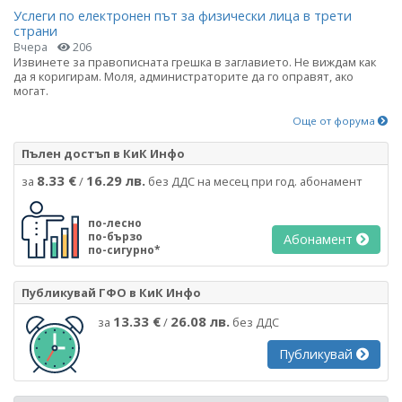
Услеги по електронен път за физически лица в трети
страни
Вчера
206
Извинете за правописната грешка в заглавието. Не виждам как
да я коригирам. Моля, администраторите да го оправят, ако
могат.
Още от форума
Пълен достъп в КиК Инфо
8.33 €
16.29 лв.
за
/
без ДДС на месец при год. абонамент
по-лесно
по-бързо
Абонамент
по-сигурно*
Публикувай ГФО в КиК Инфо
13.33 €
26.08 лв.
за
/
без ДДС
Публикувай