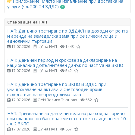
Приложение: Място на изпълнение при доставка на
услуги (чл. 20б-24 ЗДДС)
Становища на НАП
НАП: Данъчно третиране по ЗДДФЛ на доходи от рента
и аренда на земеделска земя при физически лица и
еднолични търговци
17.07.2026
ЦУ на НАП
1443
НАП: Данъчен период и срокове за деклариране на
националния допълнителен данък по част Vа на ЗКПО
17.07.2026
ЦУ на НАП
542
НАП: Данъчно третиране по ЗКПО и ЗДДС при
унищожаване на активи и счетоводен архив
вследствие на непреодолима сила
17.07.2026
ОУИ Велико Търново
552
НАП: Признаване за данъчни цели на разход за гориво
при плащане по банкова сметка на трето лице по чл. 10,
ал. 2 ЗКПО
17.07.2026
ЦУ на НАП
687