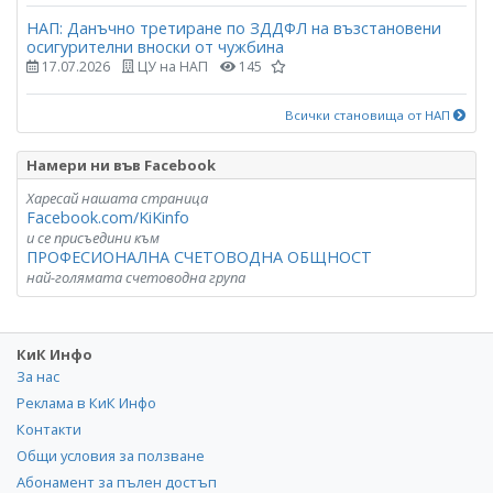
НАП: Данъчно третиране по ЗДДФЛ на възстановени
осигурителни вноски от чужбина
17.07.2026
ЦУ на НАП
145
Всички становища от НАП
Намери ни във Facebook
Харесай нашата страница
Facebook.com/KiKinfo
и се присъедини към
ПРОФЕСИОНАЛНА СЧЕТОВОДНА ОБЩНОСТ
най-голямата счетоводна група
КиК Инфо
За нас
Реклама в КиК Инфо
Контакти
Общи условия за ползване
Абонамент за пълен достъп