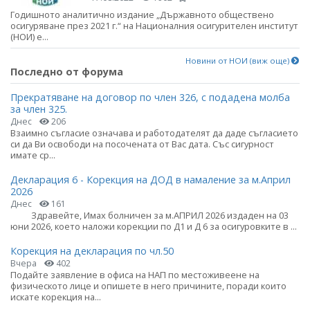
Годишното аналитично издание „Държавното обществено
осигуряване през 2021 г.“ на Националния осигурителен институт
(НОИ) е...
Новини от НОИ (виж още)
Последно от форума
Прекратяване на договор по член 326, с подадена молба
за член 325.
Днес
206
Взаимно съгласие означава и работодателят да даде съгласието
си да Ви освободи на посочената от Вас дата. Със сигурност
имате ср...
Декларация 6 - Корекция на ДОД в намаление за м.Април
2026
Днес
161
Здравейте, Имах болничен за м.АПРИЛ 2026 издаден на 03
юни 2026, което наложи корекции по Д1 и Д 6 за осигуровките в ...
Корекция на декларация по чл.50
Вчера
402
Подайте заявление в офиса на НАП по местоживеене на
физическото лице и опишете в него причините, поради които
искате корекция на...