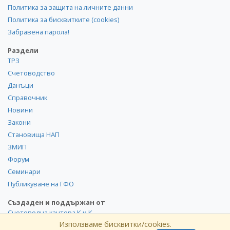
Политика за защита на личните данни
Политика за бисквитките (cookies)
Забравена парола!
Раздели
ТРЗ
Счетоводство
Данъци
Справочник
Новини
Закони
Становища НАП
ЗМИП
Форум
Семинари
Публикуване на ГФО
Създаден и поддържан от
Счетоводна кантора К и К
Използваме бисквитки/cookies.