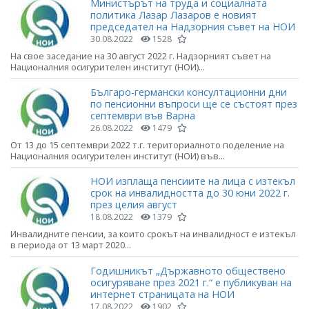
Министърът на труда и социалната
политика Лазар Лазаров е новият
председател на Надзорния съвет на НОИ
30.08.2022
1528
На свое заседание на 30 август 2022 г. Надзорният съвет на
Националния осигурителен институт (НОИ)...
Българо-германски консултационни дни
по пенсионни въпроси ще се състоят през
септември във Варна
26.08.2022
1479
От 13 до 15 септември 2022 т.г. териториалното поделение на
Националния осигурителен институт (НОИ) във...
НОИ изплаща пенсиите на лица с изтекъл
срок на инвалидността до 30 юни 2022 г.
през целия август
18.08.2022
1379
Инвалидните пенсии, за които срокът на инвалидност е изтекъл
в периода от 13 март 2020...
Годишникът „Държавното обществено
осигуряване през 2021 г.“ е публикуван на
интернет страницата на НОИ
17.08.2022
1902