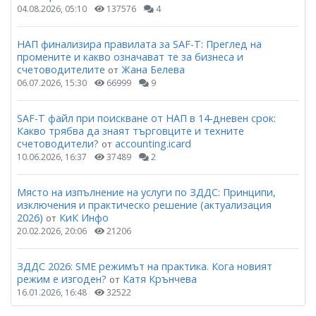
04.08.2026, 05:10
137576
4
НАП финализира правилата за SAF-T: Преглед на
промените и какво означават те за бизнеса и
счетоводителите
Жана Белева
от
06.07.2026, 15:30
66999
9
SAF-T файл при поискване от НАП в 14-дневен срок:
Какво трябва да знаят търговците и техните
счетоводители?
accounting.icard
от
10.06.2026, 16:37
37489
2
Място на изпълнение на услуги по ЗДДС: Принципи,
изключения и практическо решение (актуализация
2026)
КиК Инфо
от
20.02.2026, 20:06
21206
ЗДДС 2026: SME режимът на практика. Кога новият
режим е изгоден?
Катя Крънчева
от
16.01.2026, 16:48
32522