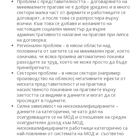
Проблем с представителността – договарянето на
минималните прагове не е добре уредено и в много
сектори малка част от фирмите и работниците се
договарят, а после това се разпростира върху
всички. Към това се добавя и желанието на
настоящия социален министър да върне
административното налагане на прагове при липса
на договорка;
Регионален проблем – в някои области над
половината от заетите са на минимален праг, което
означава, че всяка промяна автоматично покачва
разходите за труд, което не може просто да бъде
пренебрегнато;
Секторен проблем – в някои сектори (например
производство на облекло) негативните ефекти от
ниската представителност и на практика
насилственото покачване на праговете върху
заетостта са видими в данните и могат да се
проследят в годините;
Силна зависимост на нискоквалифицираните –
данните са категорични, че като дял на
осигуряващите се на МОД и отношение на среден
осигурителен доход към МОД,
нискоквалифицираните работници категорично са
най-повлияни от системата на МОД и съответно