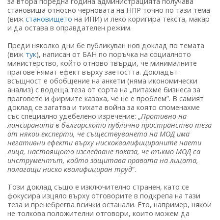
за втора поредна година администрацията получава
становища относно черновата на НПР точно по тази тема
(виж
становището
на ИПИ) и леко коригира текста, макар
и да остава в оправдателен режим.
Преди няколко дни бе публикуван нов доклад по темата
(виж
тук
), написан от БАН по поръчка на социалното
министерство, който отново твърди, че минималните
прагове нямат ефект върху заетостта. Докладът
всъщност е обобщение на анкети (няма икономически
анализ) с водеща теза от сорта на „питахме бизнеса за
праговете и фирмите казаха, че не е проблем”. В самият
доклад се загатва и тихата война за която споменахме
със специално удебелено изречение: „
Противно на
лансираната в българското публично пространство теза
от някои експерти, че съществуването на МОД има
негативни ефекти върху нискоквалифицираните наети
лица, настоящото изследване показа, че тъкмо МОД са
инструментът, който защитава правата на лицата,
полагащи ниско квалифициран труд
”.
Този доклад също е изключително странен, като се
фокусира изцяло върху отговорите в подкрепа на тази
теза и пренебрегва всички останали. Ето, например, някои
не толкова положителни отговори, които можем да