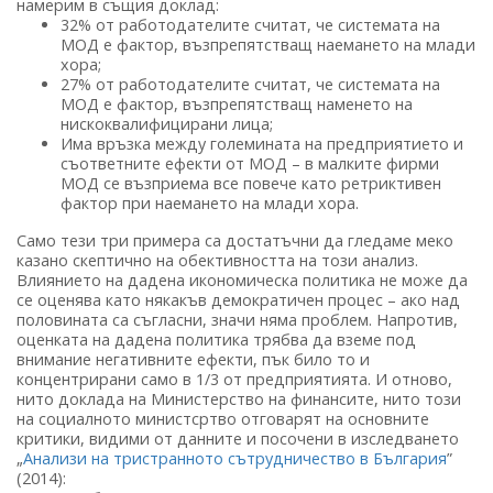
намерим в същия доклад:
32% от работодателите считат, че системата на
МОД е фактор, възпрепятстващ наемането на млади
хора;
27% от работодателите считат, че системата на
МОД е фактор, възпрепятстващ наменето на
нискоквалифицирани лица;
Има връзка между големината на предприятието и
съответните ефекти от МОД – в малките фирми
МОД се възприема все повече като ретриктивен
фактор при наемането на млади хора.
Само тези три примера са достатъчни да гледаме меко
казано скептично на обективността на този анализ.
Влиянието на дадена икономическа политика не може да
се оценява като някакъв демократичен процес – ако над
половината са съгласни, значи няма проблем. Напротив,
оценката на дадена политика трябва да вземе под
внимание негативните ефекти, пък било то и
концентрирани само в 1/3 от предприятията. И отново,
нито доклада на Министерство на финансите, нито този
на социалното министсртво отговарят на основните
критики, видими от данните и посочени в изследването
„
Анализи на тристранното сътрудничество в България
”
(2014):