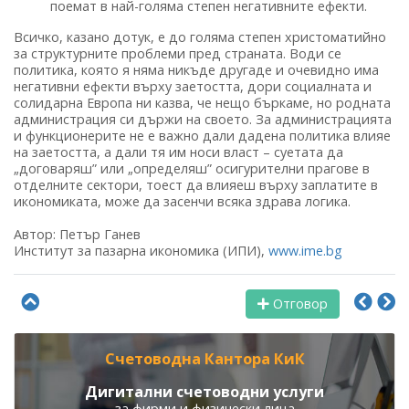
поемат в най-голяма степен негативните ефекти.
Всичко, казано дотук, е до голяма степен христоматийно
за структурните проблеми пред страната. Води се
политика, която я няма никъде другаде и очевидно има
негативни ефекти върху заетостта, дори социалната и
солидарна Европа ни казва, че нещо бъркаме, но родната
администрация си държи на своето. За администрацията
и функционерите не е важно дали дадена политика влияе
на заетостта, а дали тя им носи власт – суетата да
„договаряш” или „определяш” осигурителни прагове в
отделните сектори, тоест да влияеш върху заплатите в
икономиката, може да засенчи всяка здрава логика.
Автор: Петър Ганев
Институт за пазарна икономика (ИПИ),
www.ime.bg
Отговор
Счетоводна Кантора КиК
Дигитални счетоводни услуги
за фирми и физически лица