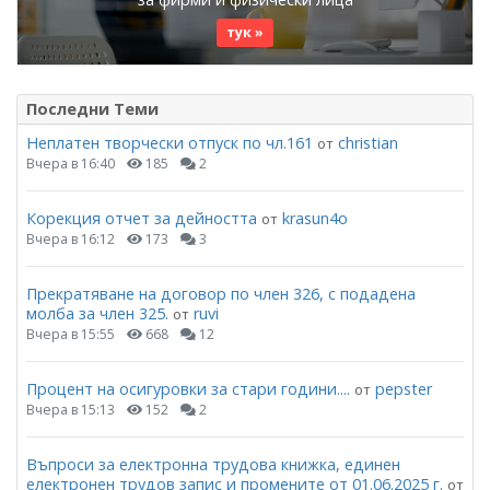
тук »
Последни Теми
Неплатен творчески отпуск по чл.161
christian
от
Вчера в 16:40
185
2
Корекция отчет за дейността
krasun4o
от
Вчера в 16:12
173
3
Прекратяване на договор по член 326, с подадена
молба за член 325.
ruvi
от
Вчера в 15:55
668
12
Процент на осигуровки за стари години....
pepster
от
Вчера в 15:13
152
2
Въпроси за електронна трудова книжка, единен
електронен трудов запис и промените от 01.06.2025 г.
от