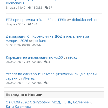
Kremenasis
Вчера в 11:49
189832
571
ЕТЗ при промяна в % на ЕР на ТЕЛК
dido@kalinel.com
от
Вчера в 08:59
184
Декларация 6 - Корекция на ДОД в намаление за
м.Април 2026
polikaro
от
06.08.2026, 09:39
247
Корекция на декларация по чл.50
niklaz
от
05.08.2026, 17:39
488
3
Услеги по електронен път за физически лица в трети
страни
Alvarez
от
05.08.2026, 13:12
266
1
Последно в Новини
От 01.08.2026: Осигуровки, МОД, ТЗПБ, болнични
от
Катя Крънчева