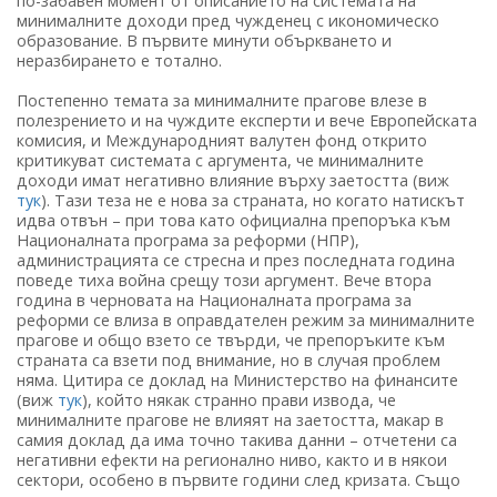
по-забавен момент от описанието на системата на
минималните доходи пред чужденец с икономическо
образование. В първите минути объркването и
неразбирането е тотално.
Постепенно темата за минималните прагове влезе в
полезрението и на чуждите експерти и вече Европейската
комисия, и Международният валутен фонд открито
критикуват системата с аргумента, че минималните
доходи имат негативно влияние върху заетостта (виж
тук
). Тази теза не е нова за страната, но когато натискът
идва отвън – при това като официална препоръка към
Националната програма за реформи (НПР),
администрацията се стресна и през последната година
поведе тиха война срещу този аргумент. Вече втора
година в черновата на Националната програма за
реформи се влиза в оправдателен режим за минималните
прагове и общо взето се твърди, че препоръките към
страната са взети под внимание, но в случая проблем
няма. Цитира се доклад на Министерство на финансите
(виж
тук
), който някак странно прави извода, че
минималните прагове не влияят на заетостта, макар в
самия доклад да има точно такива данни – отчетени са
негативни ефекти на регионално ниво, както и в някои
сектори, особено в първите години след кризата. Също