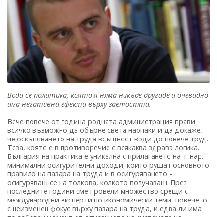
Води се политика, която я няма никъде другаде и очевидно
има негативни ефекти върху заетостта.
Вече повече от година родната администрация прави
всичко възможно да обърне света наопаки и да докаже,
че оскъпяването на труда всъщност води до повече труд.
Теза, която е в противоречие с всякаква здрава логика.
България на практика е уникална с прилагането на т. нар.
минимални осигурителни доходи, които рушат основното
правило на пазара на труда и в осигуряването –
осигуряваш се на толкова, колкото получаваш. През
последните години сме провели множество срещи с
международни експерти по икономически теми, повечето
с неизменен фокус върху пазара на труда, и едва ли има