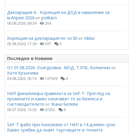
Декларация 6 - Корекция на ДОД в намаление за
м.Април 2026
polikaro
от
06.08.2026, 09:39
264
Корекция на декларация по чл.50
niklaz
от
05.08.2026, 17:39
507
3
Последно в Новини
От 01.08.2026: Осигуровки, МОД, ТЗПБ, болнични
от
Катя Крънчева
04.08.2026, 05:10
137929
4
НАП финализира правилата за SAF-T: Преглед на
промените и какво означават те за бизнеса и
счетоводителите
Жана Белева
от
06.07.2026, 15:30
67032
9
SAF-T файл при поискване от НАП в 14-дневен срок:
Какво трябва да знаят търговците и техните