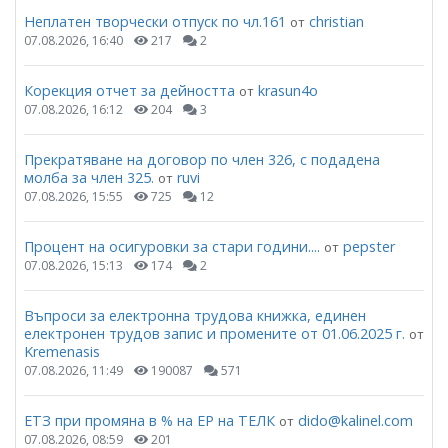
Неплатен творчески отпуск по чл.161
christian
от
07.08.2026, 16:40
217
2
Корекция отчет за дейността
krasun4o
от
07.08.2026, 16:12
204
3
Прекратяване на договор по член 326, с подадена
молба за член 325.
ruvi
от
07.08.2026, 15:55
725
12
Процент на осигуровки за стари години....
pepster
от
07.08.2026, 15:13
174
2
Въпроси за електронна трудова книжка, единен
електронен трудов запис и промените от 01.06.2025 г.
от
Kremenasis
07.08.2026, 11:49
190087
571
ЕТЗ при промяна в % на ЕР на ТЕЛК
dido@kalinel.com
от
07.08.2026, 08:59
201