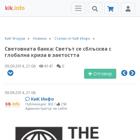
kik
.info
КиК Форум
Новини
Статии от КиК Инфо
Световната банка: Светът се сблъсква с
глобална криза в заетостта
09.09.2014, 21:06
8147
0
Отговор
09.09.2014, 21:06
КиК Инфо
Публикации: 602
/
258
Администратор на сайта