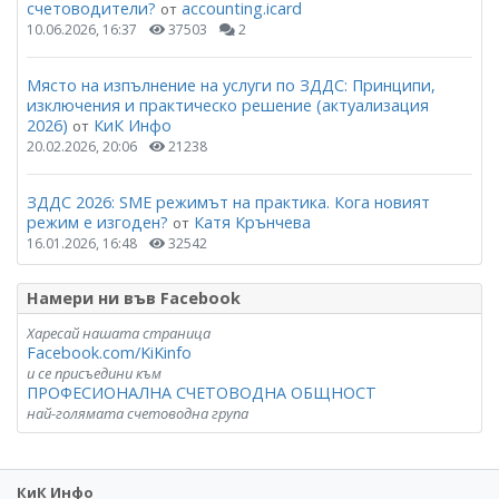
счетоводители?
accounting.icard
от
10.06.2026, 16:37
37503
2
Място на изпълнение на услуги по ЗДДС: Принципи,
изключения и практическо решение (актуализация
2026)
КиК Инфо
от
20.02.2026, 20:06
21238
ЗДДС 2026: SME режимът на практика. Кога новият
режим е изгоден?
Катя Крънчева
от
16.01.2026, 16:48
32542
Намери ни във Facebook
Харесай нашата страница
Facebook.com/KiKinfo
и се присъедини към
ПРОФЕСИОНАЛНА СЧЕТОВОДНА ОБЩНОСТ
най-голямата счетоводна група
КиК Инфо