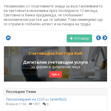
Независимо от позитивните знаци за възстановяването
на световната икономика през последните 12 месеца,
Световната банка предвижда, че глобалният
икономически растеж ще се забави. Това неминуемо ще
се отрази в глобален аспект и на пазара на труда.
Отговор
Счетоводна Кантора КиК
Дигитални счетоводни услуги
за фирми и физически лица
тук »
Последни Теми
Пенсиониране на СОЛ
tenerife22
от
Вчера в 17:04
1957
3