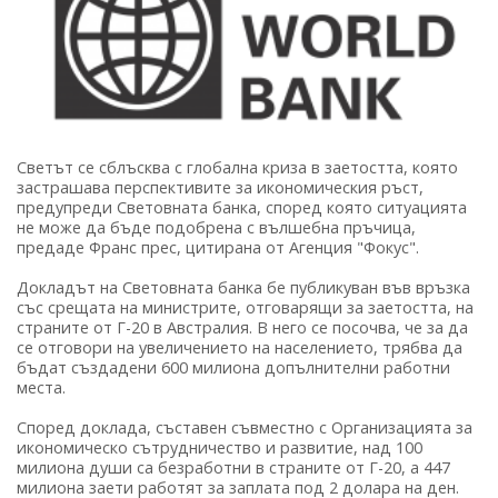
Светът се сблъсква с глобална криза в заетостта, която
застрашава перспективите за икономическия ръст,
предупреди Световната банка, според която ситуацията
не може да бъде подобрена с вълшебна пръчица,
предаде Франс прес, цитирана от Агенция "Фокус".
Докладът на Световната банка бе публикуван във връзка
със срещата на министрите, отговарящи за заетостта, на
страните от Г-20 в Австралия. В него се посочва, че за да
се отговори на увеличението на населението, трябва да
бъдат създадени 600 милиона допълнителни работни
места.
Според доклада, съставен съвместно с Организацията за
икономическо сътрудничество и развитие, над 100
милиона души са безработни в страните от Г-20, а 447
милиона заети работят за заплата под 2 долара на ден.