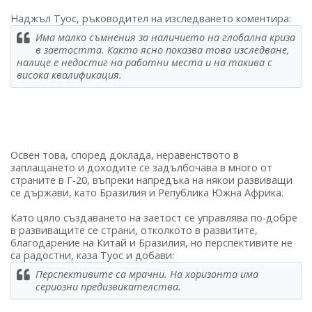
Наджъл Туос, ръководител на изследването коментира:
Има малко съмнения за наличието на глобална криза
в заетостта. Както ясно показва това изследване,
налице е недостиг на работни места и на такива с
висока квалификация.
Освен това, според доклада, неравенството в
заплащането и доходите се задълбочава в много от
страните в Г-20, въпреки напредъка на някои развиващи
се държави, като Бразилия и Република Южна Африка.
Като цяло създаването на заетост се управлява по-добре
в развиващите се страни, отколкото в развитите,
благодарение на Китай и Бразилия, но перспективите не
са радостни, каза Туос и добави:
Перспективите са мрачни. На хоризонта има
сериозни предизвикателства.