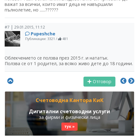
важат за всички, които имат деца не навършили
пълнолетие, но ......??????
|
#7
29.01.2015, 11:12
Pupeshche
Публикации: 3321
/
481
Облекчението се ползва през 2015 г. и нататък.
Ползва се от 1 родител, за всяко живо дете до 18 години.
Отговор
Счетоводна Кантора КиК
Дигитални счетоводни услуги
за фирми и физически лица
тук »