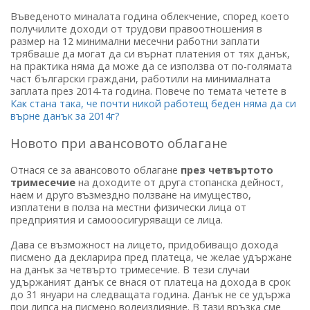
Въведеното миналата година облекчение, според което
получилите доходи от трудови правоотношения в
размер на 12 минимални месечни работни заплати
трябваше да могат да си върнат платения от тях данък,
на практика няма да може да се използва от по-голямата
част български граждани, работили на минималната
заплата през 2014-та година. Повече по темата четете в
Как стана така, че почти никой работещ беден няма да си
върне данък за 2014г?
Новото при авансовото облагане
Отнася се за авансовото облагане
през четвъртото
тримесечие
на доходите от друга стопанска дейност,
наем и друго възмездно ползване на имущество,
изплатени в полза на местни физически лица от
предприятия и самооосигуряващи се лица.
Дава се възможност на лицето, придобиващо дохода
писмено да декларира пред платеца, че желае удържане
на данък за четвърто тримесечие. В тези случаи
удържаният данък се внася от платеца на дохода в срок
до 31 януари на следващата година. Данък не се удържа
при липса на писмено волеизлияние. В тази връзка сме