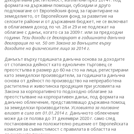
формата на държавни помощи, субсидии и друго
подпомагане от Европейския фонд за гарантиране на
земеделието, от Европейския фонд за развитие на
селските райони и от държавния бюджет, не се включват
в облагаемия доход по чл. 26 и 29 и не подлежат на
облагане с данък, когато са за 2009 г. или за предходни
години.
Тези доходи се декларират в годишната данъчна
декларация по чл. 50 от Закона за данъците върху
доходите на физическите лица за 2014 г.
Данъкът върху годишната данъчна основа за доходите
от стопанска дейност като едноличен търговец се
преотстъпва в размер до 60 на сто на лица, регистрирани
като земеделски производители, за годишната данъчна
основа от дейност по производство на непреработена
растителна и животинска продукция при условията на
Закона за корпоративното подоходно облагане за
преотстъпване на корпоративен данък, под формата на
данъчно облекчение, представляващо държавна помощ
за земеделски производители.
Условията за ползване
влизат в сила от 01.01.2014 г.
Данъчното облекчение
може да се ползва до 31 декември 2020 г. само след
постановяване на положително решение от Европейската
комисия за съвместимост с правилата в областта на