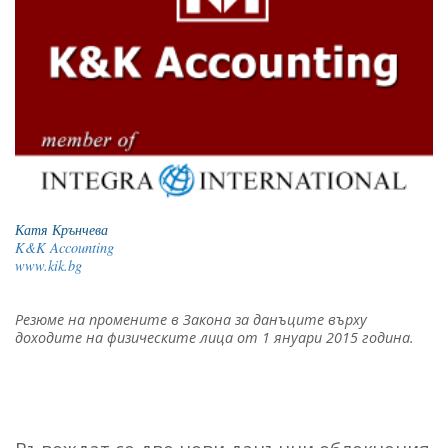
Катя Крънчева
K&K Accounting
www.kik.bg
Резюме на промените в Закона за данъците върху
доходите на физическите лица от 1 януари 2015 година.