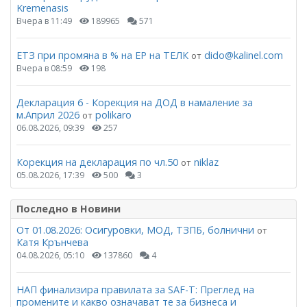
Kremenasis
Вчера в 11:49
189965
571
ЕТЗ при промяна в % на ЕР на ТЕЛК
dido@kalinel.com
от
Вчера в 08:59
198
Декларация 6 - Корекция на ДОД в намаление за
м.Април 2026
polikaro
от
06.08.2026, 09:39
257
Корекция на декларация по чл.50
niklaz
от
05.08.2026, 17:39
500
3
Последно в Новини
От 01.08.2026: Осигуровки, МОД, ТЗПБ, болнични
от
Катя Крънчева
04.08.2026, 05:10
137860
4
НАП финализира правилата за SAF-T: Преглед на
промените и какво означават те за бизнеса и