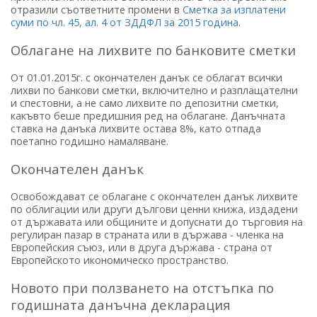
отразили съответните промени в
Сметка за изплатени
суми по чл. 45, ал. 4 от ЗДДФЛ за 2015 година
.
Облагане на лихвите по банковите сметки
От 01.01.2015г. с окончателен данък се облагат всички
лихви по банкови сметки, включително и разплащателни
и спестовни, а не само лихвите по депозитни сметки,
какъвто беше предишния ред на облагане. Данъчната
ставка на данъка лихвите остава 8%, като отпада
поетапно годишно намаляване.
Окончателен данък
Освобождават се облагане с окончателен данък лихвите
по облигации или други дългови ценни книжа, издадени
от държавата или общините и допуснати до търговия на
регулиран пазар в страната или в държава - членка на
Европейския съюз, или в друга държава - страна от
Европейското икономическо пространство.
Новото при ползването на отстъпка по
годишната данъчна декларация