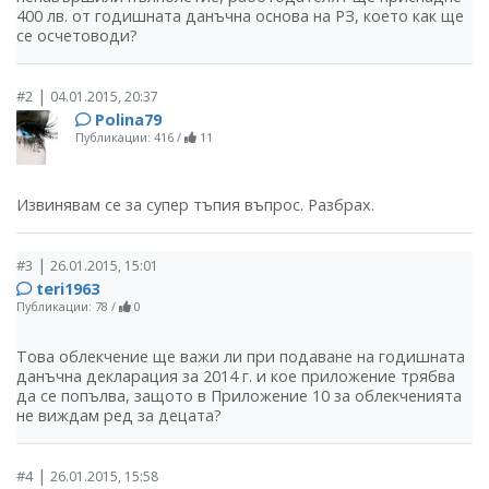
400 лв. от годишната данъчна основа на РЗ, което как ще
се осчетоводи?
|
#2
04.01.2015, 20:37
Polina79
Публикации: 416
/
11
Извинявам се за супер тъпия въпрос. Разбрах.
|
#3
26.01.2015, 15:01
teri1963
Публикации: 78
/
0
Това облекчение ще важи ли при подаване на годишната
данъчна декларация за 2014 г. и кое приложение трябва
да се попълва, защото в Приложение 10 за облекченията
не виждам ред за децата?
|
#4
26.01.2015, 15:58