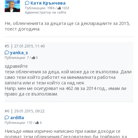
Катя Крънчева
Публикации: 1986
/
1653
Администратор на сайта
Не, облекченията за децата ще са декларациите за 2015,
тоест догодина.
|
#5
27.01.2015, 11:40
yanka_s
Публикации: 7
/
0
здравейте
тези облекчения за деца, кой може да се възползва. Дали
само тези който работят на минималната работна
заплата или и тези който са над нея.
Напр. мен ме осигуряват на 462 лв за 2014 год., имам ли
право да се възползвам.
|
#6
29.01.2015, 09:22
ardilla
Публикации: 110
/
6
Никъде няма изрично написано при какви доходи се
ползват тези облекчения.Следователно би трябвало да