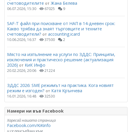
счетоводителите
Жана Белева
от
06.07.2026, 15:30
67025
9
SAF-T файл при поискване от НАП в 14-дневен срок:
Какво трябва да знаят търговците и техните
счетоводители?
accounting.icard
от
10.06.2026, 16:37
37500
2
Място на изпълнение на услуги по ЗДДС: Принципи,
изключения и практическо решение (актуализация
2026)
КиК Инфо
от
20.02.2026, 20:06
21224
ЗДДС 2026: SME режимът на практика. Кога новият
режим е изгоден?
Катя Крънчева
от
16.01.2026, 16:48
32530
Намери ни във Facebook
Харесай нашата страница
Facebook.com/KiKinfo
и се присъедини към