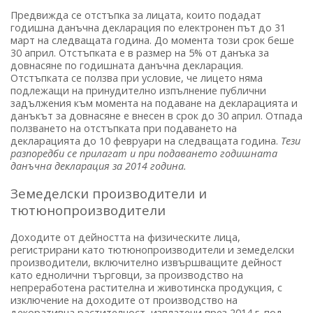
Предвижда се отстъпка за лицата, които подадат
годишна данъчна декларация по електронен път до 31
март на следващата година. До момента този срок беше
30 април. Отстъпката е в размер на 5% от данъка за
довнасяне по годишната данъчна декларация.
Отстъпката се ползва при условие, че лицето няма
подлежащи на принудително изпълнение публични
задължения към момента на подаване на декларацията и
данъкът за довнасяне е внесен в срок до 30 април. Отпада
ползването на отстъпката при подаването на
декларацията до 10 февруари на следващата година.
Тези
разпоредби се прилагат и при подаването годишната
данъчна декларация за 2014 година.
Земеделски производители и
тютюнопроизводители
Доходите от дейността на физическите лица,
регистрирани като тютюнопроизводители и земеделски
производители, включително извършващите дейност
като еднолични търговци, за производство на
непреработена растителна и животинска продукция, с
изключение на доходите от производство на
декоративна растителност, изплатени през 2014 г. под