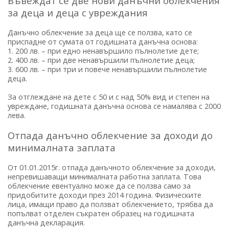
Въвеждат се две нови данъчни облекчения
за деца и деца с увреждания
Данъчно облекчение за деца ще се ползва, като се
приспадне от сумата от годишната данъчна основа:
1. 200 лв. – при едно ненавършило пълнолетие дете;
2. 400 лв. – при две ненавършили пълнолетие деца;
3. 600 лв. – при три и повече ненавършили пълнолетие
деца.
За отглеждане на дете с 50 и с над 50% вид и степен на
увреждане, годишната данъчна основа се намалява с 2000
лева.
Отпада данъчно облекчение за доходи до
минималната заплата
От 01.01.2015г. отпада данъчното облекчение за доходи,
непревишаващи минималната работна заплата. Това
облекчение евентуално може да се ползва само за
придобитите доходи през 2014 година. Физическите
лица, имащи право да ползват облекчението, трябва да
попълват отделен съкратен образец на годишната
данъчна декларация.