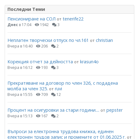
Последни Теми
Пенсиониране на СОЛ
tenerife22
от
Днес
в 17:04
1942
3
Неплатен творчески отпуск по чл.161
christian
от
Вчера в 16:40
206
2
Корекция отчет за дейността
krasun4o
от
Вчера в 16:12
193
3
Прекратяване на договор по член 326, с подадена
молба за член 325.
ruvi
от
Вчера в 15:55
709
12
Процент на осигуровки за стари години....
pepster
от
Вчера в 15:13
167
2
Въпроси за електронна трудова книжка, единен
електронен трудов запис и промените от 01.06.2025 г.
от