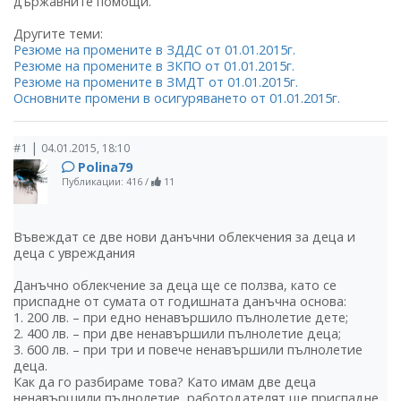
държавните помощи.
Другите теми:
Резюме на промените в ЗДДС от 01.01.2015г.
Резюме на промените в ЗКПО от 01.01.2015г.
Резюме на промените в ЗМДТ от 01.01.2015г.
Основните промени в осигуряването от 01.01.2015г.
|
#1
04.01.2015, 18:10
Polina79
Публикации: 416
/
11
Въвеждат се две нови данъчни облекчения за деца и
деца с увреждания
Данъчно облекчение за деца ще се ползва, като се
приспадне от сумата от годишната данъчна основа:
1. 200 лв. – при едно ненавършило пълнолетие дете;
2. 400 лв. – при две ненавършили пълнолетие деца;
3. 600 лв. – при три и повече ненавършили пълнолетие
деца.
Как да го разбираме това? Като имам две деца
ненавършили пълнолетие, работодателят ще приспадне