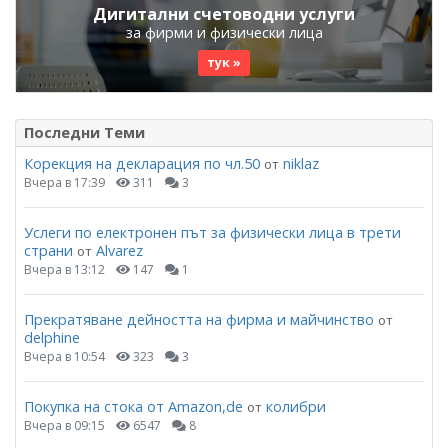
Дигитални счетоводни услуги
за фирми и физически лица
тук »
Последни Теми
Корекция на декларация по чл.50
niklaz
от
Вчера в 17:39
311
3
Услеги по електронен път за физически лица в трети
страни
Alvarez
от
Вчера в 13:12
147
1
Прекратяване дейността на фирма и майчинство
от
delphine
Вчера в 10:54
323
3
Покупка на стока от Amazon,de
колибри
от
Вчера в 09:15
6547
8