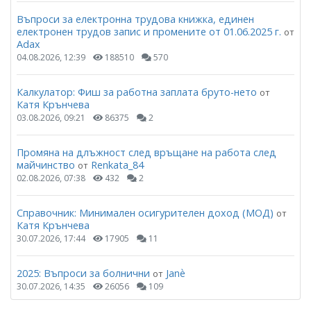
Въпроси за електронна трудова книжка, единен
електронен трудов запис и промените от 01.06.2025 г.
от
Adax
04.08.2026, 12:39
188510
570
Калкулатор: Фиш за работна заплата бруто-нето
от
Катя Крънчева
03.08.2026, 09:21
86375
2
Промяна на длъжност след връщане на работа след
майчинство
Renkata_84
от
02.08.2026, 07:38
432
2
Справочник: Минимален осигурителен доход (МОД)
от
Катя Крънчева
30.07.2026, 17:44
17905
11
2025: Въпроси за болнични
Janѐ
от
30.07.2026, 14:35
26056
109