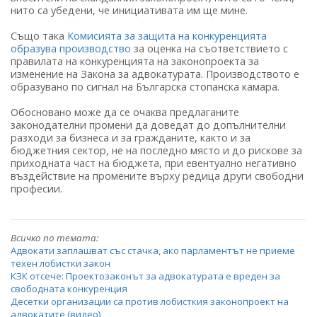
нито са убедени, че инициативата им ще мине.
Също така
Комисията за защита на конкуренцията
образува производство
за оценка на съответствието с
правилата на конкуренцията на законопроекта за
изменение на Закона за адвокатурата. Производството е
образувано по сигнал на Българска стопанска камара.
Обосновано може да се очаква предлаганите
законодателни промени да доведат до допълнителни
разходи за бизнеса и за гражданите, както и за
бюджетния сектор, не на последно място и до рискове за
приходната част на бюджета, при евентуално негативно
въздействие на промените върху редица други свободни
професии.
Всичко по темата:
Адвокати заплашват със стачка, ако парламентът не приеме
техен лобистки закон
КЗК отсече: Проектозаконът за адвокатурата е вреден за
свободната конкуренция
Десетки организации са против лобисткия законопроект на
адвокатите (видео)