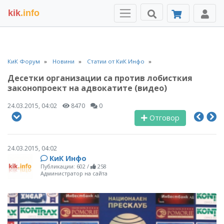
kik
.info
КиК Форум
Новини
Статии от КиК Инфо
Десетки организации са против лобисткия
законопроект на адвокатите (видео)
24.03.2015, 04:02
8470
0
Отговор
24.03.2015, 04:02
КиК Инфо
Публикации: 602
/
258
Администратор на сайта