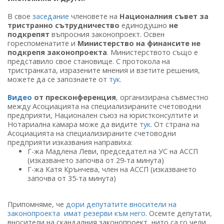
В свое
заседание
членовете на
Националния съвет за
тристранно сътрудничество
единодушно
не
подкрепят
въпросния законопроект. Освен
гореспоменатите и
Министерство на финансите
не
подкрепя
законопроекта
. Министерството също е
представило свое становище. С протокола на
тристранката, изразените мнения и взетите решения,
можете да се запознаете от
тук
.
Видео
от пресконференция
, организирана съвместно
между Асоциацията на специализираните счетоводни
предприяти, Национален съюз на юристконсултите и
Нотариална камара може да видите
тук
. От страна на
Асоциацията на специализираните счетоводни
предприяти изказвания направиха:
Г-жа Мадлена Леви, председател на УС на АССП
(изказването започва от 29-та минута)
Г-жа Катя Крънчева, член на АССП (изказването
започва от 35-та минута)
Припомняме, че
дори депутатите вносители на
законопроекта имат резерви към него
. Осемте депутати,
вносители на скандалния законопроект, нито са го чели,