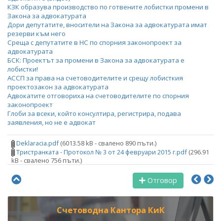
КЗК образува производство по готвените лобистки промeни в
Закона за адвокатурата
Дори депутатите, вносители на Закона за адвокатурата имат
резерви към него
Среща с депутатите в НС по спорния законопроект за
адвокатурата
БСК: Проектът за промени в Закона за адвокатурата е
лобистки!
АССП за права на счетоводителите и срещу лобисткия
проектозакон за адвокатурата
Адвокатите отговориха на счетоводителите по спорния
законопроект
Глоби за всеки, който консултира, регистрира, подава
заявления, но не е адвокат
Deklaracia.pdf
(6013.58 kB - свалено 890 пъти.)
Тристранката - Протокол № 3 от 24 февруари 2015 г.pdf
(296.91
kB - свалено 756 пъти.)
Отговор
Счетоводна Кантора КиК