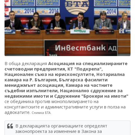
В обща декларация
Асоциация на специализираните
счетоводни предприятия, КТ "Подкрепа",
Национален съюз на юрисконсултите, Нотариална
камара на Р. България, Българска фасилити
мениджмънт асоциация, Камара на частните
съдебни изпълнители, Национално сдружение за
недвижими имоти и Сдружение "Брокери на имоти"
се обединиха против монополизирането на
консултантските и административните услуги в полза на
адвокатите.
Снимка БТА.
В декларацията организациите определят
законопроекта за изменение в Закона за