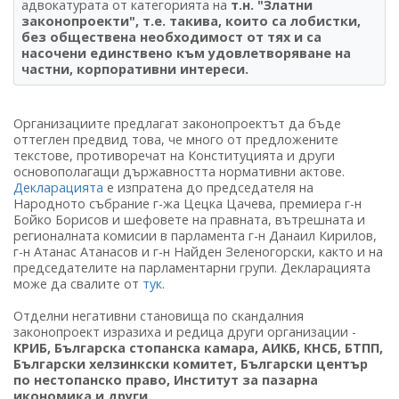
адвокатурата от категорията на
т.н. "Златни
законопроекти", т.е. такива, които са лобистки,
без обществена необходимост от тях и са
насочени единствено към удовлетворяване на
частни, корпоративни интереси.
Организациите предлагат законопроектът да бъде
оттеглен предвид това, че много от предложените
текстове, противоречат на Конституцията и други
основополагащи държавността нормативни актове.
Декларацията
е изпратена до председателя на
Народното събрание г-жа Цецка Цачева, премиера г-н
Бойко Борисов и шефовете на правната, вътрешната и
регионалната комисии в парламента г-н Данаил Кирилов,
г-н Атанас Атанасов и г-н Найден Зеленогорски, както и на
председателите на парламентарни групи. Декларацията
може да свалите от
тук
.
Отделни негативни становища по скандалния
законопроект изразиха и редица други организации -
КРИБ, Българска стопанска камара, АИКБ, КНСБ, БТПП,
Български хелзинкски комитет, Български център
по нестопанско право, Институт за пазарна
икономика и други.