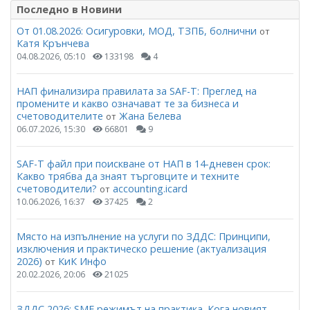
Последно в Новини
От 01.08.2026: Осигуровки, МОД, ТЗПБ, болнични
от
Катя Крънчева
04.08.2026, 05:10
133198
4
НАП финализира правилата за SAF-T: Преглед на
промените и какво означават те за бизнеса и
счетоводителите
Жана Белева
от
06.07.2026, 15:30
66801
9
SAF-T файл при поискване от НАП в 14-дневен срок:
Какво трябва да знаят търговците и техните
счетоводители?
accounting.icard
от
10.06.2026, 16:37
37425
2
Място на изпълнение на услуги по ЗДДС: Принципи,
изключения и практическо решение (актуализация
2026)
КиК Инфо
от
20.02.2026, 20:06
21025
ЗДДС 2026: SME режимът на практика. Кога новият