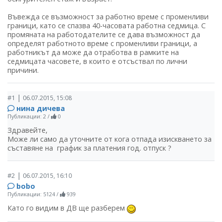
Въвежда се възможност за работно време с променливи
граници, като се спазва 40-часовата работна седмица. С
промяната на работодателите се дава възможност да
определят работното време с променливи граници, а
работникът да може да отработва в рамките на
седмицата часовете, в които е отсъствал по лични
причини.
|
#1
06.07.2015, 15:08
нина дичева
Публикации: 2
/
0
Здравейте,
Може ли само да уточните от кога отпада изискването за
съставяне на график за платения год. отпуск ?
|
#2
06.07.2015, 16:10
bobo
Публикации: 5124
/
939
Като го видим в ДВ ще разберем