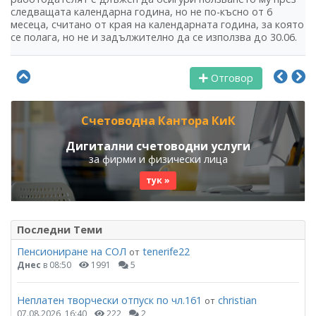
следващата календарна година, но не по-късно от 6
месеца, считано от края на календарната година, за която
се полага, но не и задължително да се използва до 30.06.
Отговор
Счетоводна Кантора КиК
Дигитални счетоводни услуги
за фирми и физически лица
тук »
Последни Теми
Пенсиониране на СОЛ
tenerife22
от
Днес
в 08:50
1991
5
Неплатен творчески отпуск по чл.161
christian
от
07.08.2026, 16:40
222
2