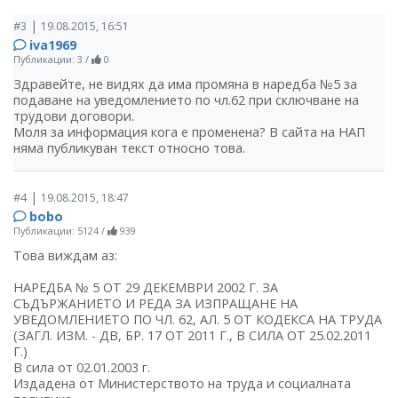
|
#3
19.08.2015, 16:51
iva1969
Публикации: 3
/
0
Здравейте, не видях да има промяна в наредба №5 за
подаване на уведомлението по чл.62 при сключване на
трудови договори.
Моля за информация кога е променена? В сайта на НАП
няма публикуван текст относно това.
|
#4
19.08.2015, 18:47
bobo
Публикации: 5124
/
939
Това виждам аз:
НАРЕДБА № 5 ОТ 29 ДЕКЕМВРИ 2002 Г. ЗА
СЪДЪРЖАНИЕТО И РЕДА ЗА ИЗПРАЩАНЕ НА
УВЕДОМЛЕНИЕТО ПО ЧЛ. 62, АЛ. 5 ОТ КОДЕКСА НА ТРУДА
(ЗАГЛ. ИЗМ. - ДВ, БР. 17 ОТ 2011 Г., В СИЛА ОТ 25.02.2011
Г.)
В сила от 02.01.2003 г.
Издадена от Министерството на труда и социалната