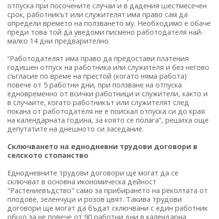
отпуска при посочените случаи и в дадения шестмесечен
срок, работникът или служителят има право сам да
определи времето на ползването му. Необходимо е обаче
преди това той да уведоми писмено работодателя най-
малко 14 дни предварително.
“Работодателят има право да предостави платения
годишен отпуск на работника или служителя и без негово
съгласие по време на престой (когато няма работа)
повече от 5 работни дни, при ползване на отпуска
едновременно от всички работници и служители, както и
в случаите, когато работникът или служителят след
покана от работодателя не е поискал отпуска си до края
на календарната година, за която се полага”, решиха още
депутатите на днешното си заседание.
Сключването на еднодневни трудови договори в
селското стопанство
Еднодневните трудови договори ще могат да се
сключват в основна икономическа дейност
"Растениевъдство" само за прибирането на реколтата от
плодове, зеленчуци и розов цвят. Такива трудови
договори ще могат да бъдат сключвани с един работник
общо за не повече от 90 работни дни в календарна