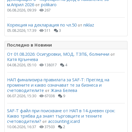
м.Април 2026
polikaro
от
06.08.2026, 09:39
267
Корекция на декларация по чл.50
niklaz
от
05.08.2026, 17:39
511
3
Последно в Новини
От 01.08.2026: Осигуровки, МОД, ТЗПБ, болнични
от
Катя Крънчева
04.08.2026, 05:10
138017
4
НАП финализира правилата за SAF-T: Преглед на
промените и какво означават те за бизнеса и
счетоводителите
Жана Белева
от
06.07.2026, 15:30
67038
9
SAF-T файл при поискване от НАП в 14-дневен срок:
Какво трябва да знаят търговците и техните
счетоводители?
accounting.icard
от
10.06.2026, 16:37
37503
2