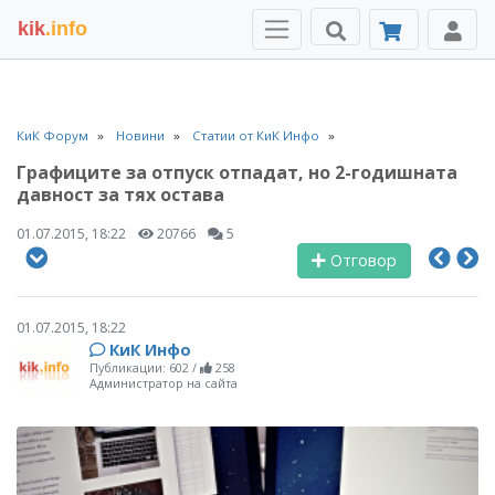
kik
.info
КиК Форум
Новини
Статии от КиК Инфо
Графиците за отпуск отпадат, но 2-годишната
давност за тях остава
01.07.2015, 18:22
20766
5
Отговор
01.07.2015, 18:22
КиК Инфо
Публикации: 602
/
258
Администратор на сайта