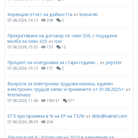
Корекция отчет за дейността
krasun4o
от
07.08.2026, 16:12
208
3
Прекратяване на договор по член 326, с подадена
молба за член 325.
ruvi
от
07.08.2026, 15:55
733
12
Процент на осигуровки за стари години....
pepster
от
07.08.2026, 15:13
177
2
Въпроси за електронна трудова книжка, единен
електронен трудов запис и промените от 01.06.2025 г.
от
Kremenasis
07.08.2026, 11:49
190137
571
ЕТЗ при промяна в % на ЕР на ТЕЛК
dido@kalinel.com
от
07.08.2026, 08:59
204
Декларация 6 - Корекция на ДОД в намаление за