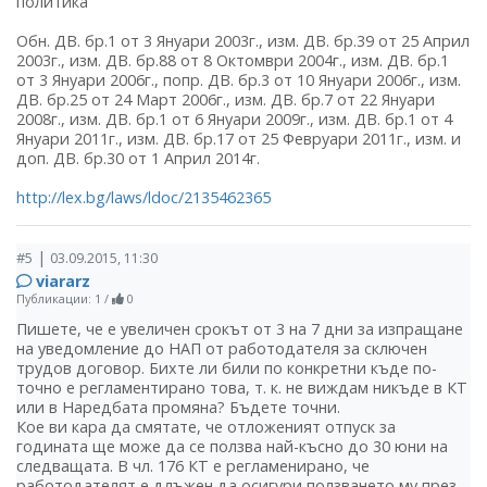
политика
Обн. ДВ. бр.1 от 3 Януари 2003г., изм. ДВ. бр.39 от 25 Април
2003г., изм. ДВ. бр.88 от 8 Октомври 2004г., изм. ДВ. бр.1
от 3 Януари 2006г., попр. ДВ. бр.3 от 10 Януари 2006г., изм.
ДВ. бр.25 от 24 Март 2006г., изм. ДВ. бр.7 от 22 Януари
2008г., изм. ДВ. бр.1 от 6 Януари 2009г., изм. ДВ. бр.1 от 4
Януари 2011г., изм. ДВ. бр.17 от 25 Февруари 2011г., изм. и
доп. ДВ. бр.30 от 1 Април 2014г.
http://lex.bg/laws/ldoc/2135462365
|
#5
03.09.2015, 11:30
viararz
Публикации: 1
/
0
Пишете, че е увеличен срокът от 3 на 7 дни за изпращане
на уведомление до НАП от работодателя за сключен
трудов договор. Бихте ли били по конкретни къде по-
точно е регламентирано това, т. к. не виждам никъде в КТ
или в Наредбата промяна? Бъдете точни.
Кое ви кара да смятате, че отложеният отпуск за
годината ще може да се ползва най-късно до 30 юни на
следващата. В чл. 176 КТ е регламенирано, че
работодателят е длъжен да осигури ползването му през