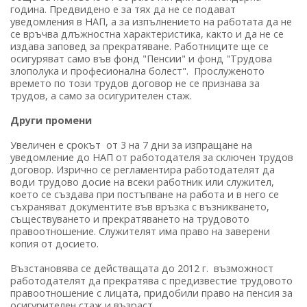
година. Предвидено е за тях да не се подават
уведомления в НАП, а за изпълнението на работата да не
се връчва длъжностна характеристика, както и да не се
издава заповед за прекратяване. Работниците ще се
осигуряват само във фонд "Пенсии" и фонд "Трудова
злополука и професионална болест". Прослуженото
времето по този трудов договор не се признава за
трудов, а само за осигурителен стаж.
Други промени
Увеличен е срокът от 3 на 7 дни за изпращане на
уведомление до НАП от работодателя за сключен трудов
договор. Изрично се регламентира работодателят да
води трудово досие на всеки работник или служител,
което се създава при постъпване на работа и в него се
съхраняват документите във връзка с възникването,
съществуването и прекратяването на трудовото
правоотношение. Служителят има право на заверени
копия от досието.
Възстановява се действащата до 2012 г. възможност
работодателят да прекратява с предизвестие трудовото
правоотношение с лицата, придобили право на пенсия за
осигурителен стаж и възраст.