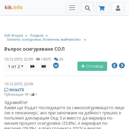
kik
.info
КиК Форум
Раздели
Заплати, осигуровки, болнични, майчинство
Въпрос осигуряване СОЛ
10.12.2015, 22:09
14375
20
Отговор
1 от 2
10.12.2015, 22:09
Hrisi73
Публикации: 99
/
1
Здравейте!
Какви ще бъдат последиците за самоосигуряващото лице
/не е пенсионер/, ако при започване на дейност грешно е
попълнил декларация Окд 5 и вместо да маркира по-
ниския процент осигуровки /25.8%/, е маркирал по-
високия /29.3%/, а през годината 2015/ е внасял