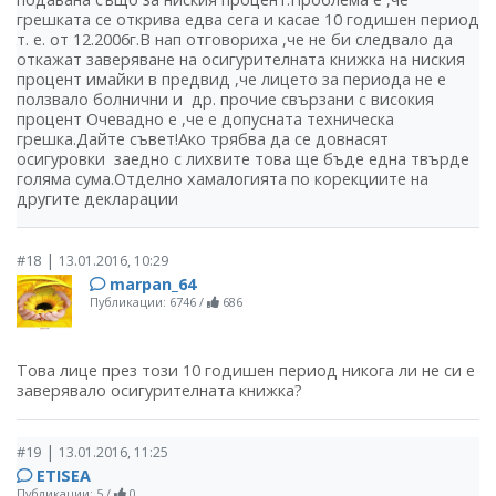
грешката се открива едва сега и касае 10 годишен период
т. е. от 12.2006г.В нап отговориха ,че не би следвало да
откажат заверяване на осигурителната книжка на ниския
процент имайки в предвид ,че лицето за периода не е
ползвало болнични и др. прочие свързани с високия
процент Очевадно е ,че е допусната техническа
грешка.Дайте съвет!Ако трябва да се довнасят
осигуровки заедно с лихвите това ще бъде една твърде
голяма сума.Отделно хамалогията по корекциите на
другите декларации
|
#18
13.01.2016, 10:29
marpan_64
Публикации: 6746
/
686
Това лице през този 10 годишен период никога ли не си е
заверявало осигурителната книжка?
|
#19
13.01.2016, 11:25
ETISEA
Публикации: 5
/
0