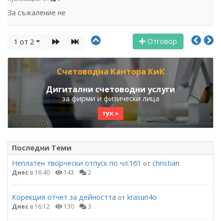
За съжаление не
Отговор
1 от 2
Счетоводна Кантора КиК
Дигитални счетоводни услуги
за фирми и физически лица
тук »
Последни Теми
Неплатен творчески отпуск по чл.161
christian
от
Днес
в 16:40
143
2
Корекция отчет за дейността
krasun4o
от
Днес
в 16:12
130
3