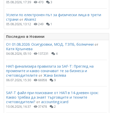
05.08.2026, 17:39
470
3
Услеги по електронен път за физически лица в трети
страни
Alvarez
от
05.08.2026, 13:12
249
1
Последно в Новини
От 01.08.2026: Осигуровки, МОД, ТЗПБ, болнични
от
Катя Крънчева
04.08.2026, 05:10
137231
4
НАП финализира правилата за SAF-T: Преглед на
промените и какво означават те за бизнеса и
счетоводителите
Жана Белева
от
06.07.2026, 15:30
66958
9
SAF-T файл при поискване от НАП в 14-дневен срок:
Какво трябва да знаят търговците и техните
счетоводители?
accounting.icard
от
10.06.2026, 16:37
37478
2