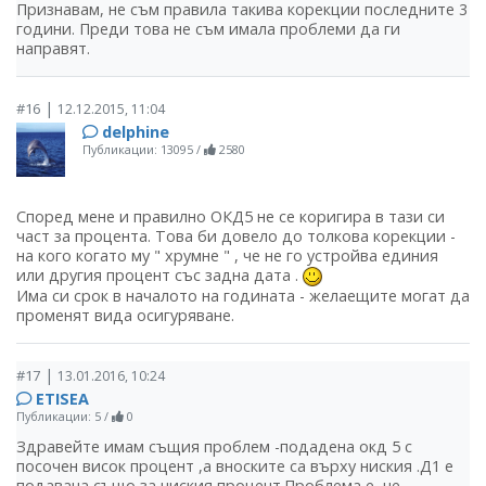
Признавам, не съм правила такива корекции последните 3
години. Преди това не съм имала проблеми да ги
направят.
|
#16
12.12.2015, 11:04
delphine
Публикации: 13095
/
2580
Според мене и правилно ОКД5 не се коригира в тази си
част за процента. Това би довело до толкова корекции -
на кого когато му " хрумне " , че не го устройва единия
или другия процент със задна дата .
Има си срок в началото на годината - желаещите могат да
променят вида осигуряване.
|
#17
13.01.2016, 10:24
ETISEA
Публикации: 5
/
0
Здравейте имам същия проблем -подадена окд 5 с
посочен висок процент ,а вноските са върху ниския .Д1 е
подавана също за ниския процент.Проблема е ,че