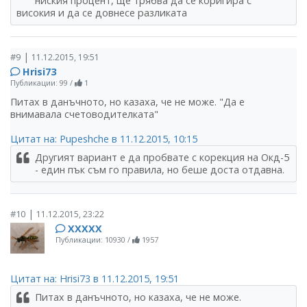
ниския процент, ще трябва да се коригира с
високия и да се довнесе разликата
|
#9
11.12.2015, 19:51
Hrisi73
Публикации: 99
/
1
Питах в данъчното, но казаха, че не може. "Да е
внимавала счетоводителката"
Цитат на: Pupeshche в 11.12.2015, 10:15
Другият вариант е да пробвате с корекция на Окд-5
- един пък съм го правила, но беше доста отдавна.
|
#10
11.12.2015, 23:22
ХХХХХ
Публикации: 10930
/
1957
Цитат на: Hrisi73 в 11.12.2015, 19:51
Питах в данъчното, но казаха, че не може.