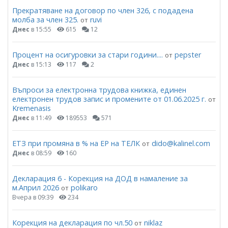
Прекратяване на договор по член 326, с подадена
молба за член 325.
ruvi
от
Днес
в 15:55
615
12
Процент на осигуровки за стари години....
pepster
от
Днес
в 15:13
117
2
Въпроси за електронна трудова книжка, единен
електронен трудов запис и промените от 01.06.2025 г.
от
Kremenasis
Днес
в 11:49
189553
571
ЕТЗ при промяна в % на ЕР на ТЕЛК
dido@kalinel.com
от
Днес
в 08:59
160
Декларация 6 - Корекция на ДОД в намаление за
м.Април 2026
polikaro
от
Вчера в 09:39
234
Корекция на декларация по чл.50
niklaz
от