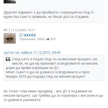
Другият вариант е да пробвате с корекция на Окд-5 -
един пък съм го правила, но беше доста отдавна.
|
#6
11.12.2015, 10:17
ХХХХХ
Публикации: 10930
/
1957
Цитат на: dalila в 11.12.2015, 09:49
След като е подал Окд-то на високия процент, не
мисля, че ще му признаят осигуровките на ниския,
дори да прави корекции на Д1.
Моят съвет е да си довнесе осигуровките и през
януари 2016 да подаде Окд на ниския процент
Аз точно това имах предвид - ако Д1 е подавана на
ниския процент, ще трябва да се коригира с високия и да
се довнесе разликата