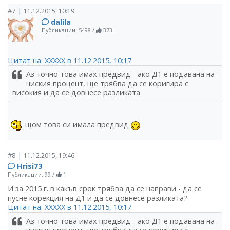
|
#7
11.12.2015, 10:19
dalila
Публикации: 5498
/
373
Цитат на: ХХХХХ в 11.12.2015, 10:17
Аз точно това имах предвид - ако Д1 е подавана на
ниския процент, ще трябва да се коригира с
високия и да се довнесе разликата
щом това си имала предвид
|
#8
11.12.2015, 19:46
Hrisi73
Публикации: 99
/
1
И за 2015 г. в какъв срок трябва да се направи - да се
пусне корекция на Д1 и да се довнесе разликата?
Цитат на: ХХХХХ в 11.12.2015, 10:17
Аз точно това имах предвид - ако Д1 е подавана на