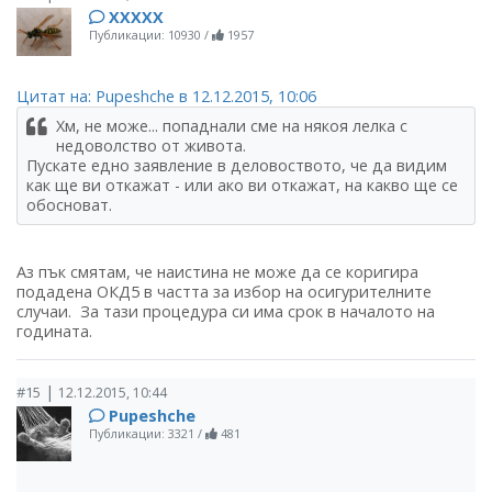
ХХХХХ
Публикации: 10930
/
1957
Цитат на: Pupeshche в 12.12.2015, 10:06
Хм, не може... попаднали сме на някоя лелка с
недоволство от живота.
Пускате едно заявление в деловоството, че да видим
как ще ви откажат - или ако ви откажат, на какво ще се
обосноват.
Аз пък смятам, че наистина не може да се коригира
подадена ОКД5 в частта за избор на осигурителните
случаи. За тази процедура си има срок в началото на
годината.
|
#15
12.12.2015, 10:44
Pupeshche
Публикации: 3321
/
481