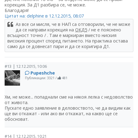
корекция. За Д1 разбира се, че може.
Благодаря!
Цитат на: delphine в 12.12.2015, 08:07
Аз все си мисля, че в НАП са отговорили, че не може
да се направи корекция на
ОКД5
/ не е пояснено
всъщност точно / . Там е маркиран вместо ниския
високия процент според питането. На практика остава
само да се довнесат пари и да се коригира Д1.
|
#13
12.12.2015, 10:06
Pupeshche
Публикации: 3321
/
481
Хм, не може... попаднали сме на някоя лелка с недоволство
от живота.
Пускате едно заявление в деловоството, че да видим как
ще ви откажат - или ако ви откажат, на какво ще се
обосноват.
|
#14
12.12.2015, 10:21