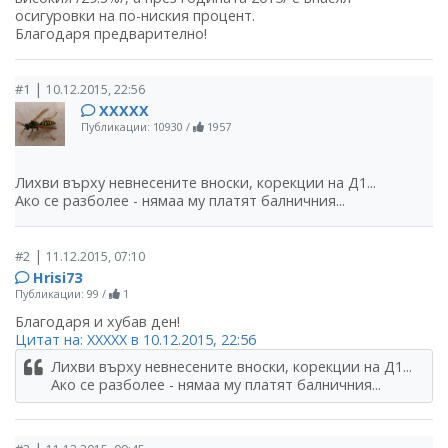
осигуровки на по-ниския процент.
Благодаря предварително!
|
#1
10.12.2015, 22:56
ХХХХХ
Публикации: 10930
/
1957
Лихви върху невнесените вноски, корекции на Д1...
Ако се разболее - нямаа му платят балничния...
|
#2
11.12.2015, 07:10
Hrisi73
Публикации: 99
/
1
Благодаря и хубав ден!
Цитат на: ХХХХХ в 10.12.2015, 22:56
Лихви върху невнесените вноски, корекции на Д1...
Ако се разболее - нямаа му платят балничния...