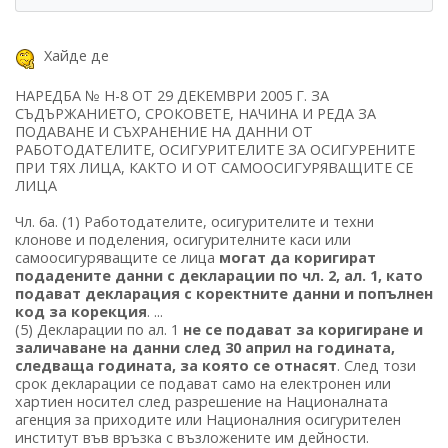
Хайде де
НАРЕДБА № Н-8 ОТ 29 ДЕКЕМВРИ 2005 Г. ЗА
СЪДЪРЖАНИЕТО, СРОКОВЕТЕ, НАЧИНА И РЕДА ЗА
ПОДАВАНЕ И СЪХРАНЕНИЕ НА ДАННИ ОТ
РАБОТОДАТЕЛИТЕ, ОСИГУРИТЕЛИТЕ ЗА ОСИГУРЕНИТЕ
ПРИ ТЯХ ЛИЦА, КАКТО И ОТ САМООСИГУРЯВАЩИТЕ СЕ
ЛИЦА
Чл. 6а. (1) Работодателите, осигурителите и техни
клонове и поделения, осигурителните каси или
самоосигуряващите се лица
могат да коригират
подадените данни с декларации по чл. 2, ал. 1, като
подават декларация с коректните данни и попълнен
код за корекция
. ...
(5) Декларации по ал. 1
не се подават за коригиране и
заличаване на данни след 30 април на годината,
следваща годината, за която се отнасят
. След този
срок декларации се подават само на електронен или
хартиен носител след разрешение на Националната
агенция за приходите или Националния осигурителен
институт във връзка с възложените им дейности.