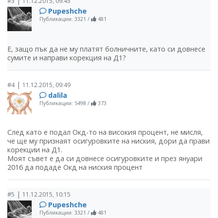
|
#3
11.12.2015, 09:45
Pupeshche
Публикации: 3321
/
481
Е, защо пък да не му платят болничните, като си довнесе
сумите и направи корекция на Д1?
|
#4
11.12.2015, 09:49
dalila
Публикации: 5498
/
373
След като е подал Окд-то на високия процент, не мисля,
че ще му признаят осигуровките на ниския, дори да прави
корекции на Д1.
Моят съвет е да си довнесе осигуровките и през януари
2016 да подаде Окд на ниския процент
|
#5
11.12.2015, 10:15
Pupeshche
Публикации: 3321
/
481