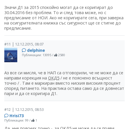
Значи Д1 за 2015 спокойно могат да се коригират до
30.04.2016 без проблем. То и след това може, но с
предписание от НОИ. Ако не коригирате сега, при заверка
на осигурителната книжка със сигурност ще се стигне до
предписание.
|
#11
12.12.2015, 08:07
delphine
Публикации: 13095
/
2580
Аз все си мисля, че в НАП са отговорили, че не може да се
направи корекция на
ОКД5
/ не е пояснено всъщност
точно / . Там е маркиран вместо ниския високия процент
според питането. На практика остава само да се довнесат
пари и да се коригира Д1.
|
#12
12.12.2015, 08:53
Hrisi73
Публикации: 99
/
1
Да, нне поясних точно - за ОКД5 не може да се прави