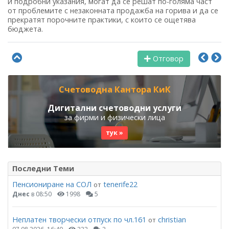
и подробни указания, могат да се решат по-голяма част
от проблемите с незаконната продажба на горива и да се
прекратят порочните практики, с които се ощетява
бюджета.
Отговор
Счетоводна Кантора КиК
Дигитални счетоводни услуги
за фирми и физически лица
тук »
Последни Теми
Пенсиониране на СОЛ
tenerife22
от
Днес
в 08:50
1998
5
Неплатен творчески отпуск по чл.161
christian
от