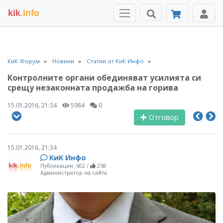
kik
.info
КиК Форум
Новини
Статии от КиК Инфо
Контролните органи обединяват усилията си
срещу незаконната продажба на горива
15.01.2016, 21:34
5984
0
Отговор
15.01.2016, 21:34
КиК Инфо
Публикации: 602
/
258
Администратор на сайта