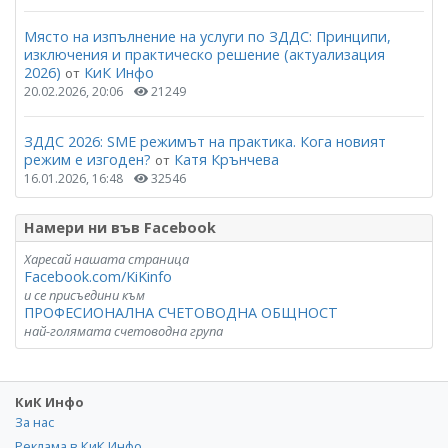
Място на изпълнение на услуги по ЗДДС: Принципи,
изключения и практическо решение (актуализация
2026)
КиК Инфо
от
20.02.2026, 20:06
21249
ЗДДС 2026: SME режимът на практика. Кога новият
режим е изгоден?
Катя Крънчева
от
16.01.2026, 16:48
32546
Намери ни във Facebook
Харесай нашата страница
Facebook.com/KiKinfo
и се присъедини към
ПРОФЕСИОНАЛНА СЧЕТОВОДНА ОБЩНОСТ
най-голямата счетоводна група
КиК Инфо
За нас
Реклама в КиК Инфо