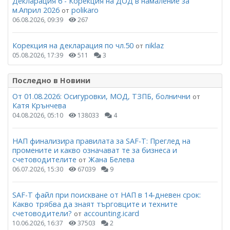
Декларация 6 - Корекция на ДОД в намаление за
м.Април 2026
polikaro
от
06.08.2026, 09:39
267
Корекция на декларация по чл.50
niklaz
от
05.08.2026, 17:39
511
3
Последно в Новини
От 01.08.2026: Осигуровки, МОД, ТЗПБ, болнични
от
Катя Крънчева
04.08.2026, 05:10
138033
4
НАП финализира правилата за SAF-T: Преглед на
промените и какво означават те за бизнеса и
счетоводителите
Жана Белева
от
06.07.2026, 15:30
67039
9
SAF-T файл при поискване от НАП в 14-дневен срок:
Какво трябва да знаят търговците и техните
счетоводители?
accounting.icard
от
10.06.2026, 16:37
37503
2