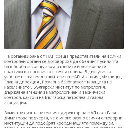
На организирана от НАП среща представители на всички
контролни органи се договориха да обединят усилията
си в борбата срещу злоупотребите и незаконните
практики в търговията с течни горива. В дискусията
участие взеха представители на НАП, Агенция „Митници“,
Главна дирекция „Пожарна безопасност и защита на
населението“, Български институт по метрология,
Държавна агенция за метрологичен и технически
контрол, както и на Българска петролна и газова
асоциация.
Заместник изпълнителният директор на НАП г-жа Галя
Димитрова подчерта, че е много важно всички отговорни
институции да подобрят координацията помежду си,