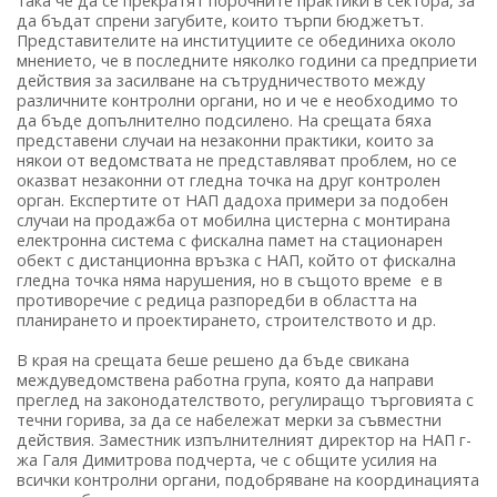
така че да се прекратят порочните практики в сектора, за
да бъдат спрени загубите, които търпи бюджетът.
Представителите на институциите се обединиха около
мнението, че в последните няколко години са предприети
действия за засилване на сътрудничеството между
различните контролни органи, но и че е необходимо то
да бъде допълнително подсилено. На срещата бяха
представени случаи на незаконни практики, които за
някои от ведомствата не представляват проблем, но се
оказват незаконни от гледна точка на друг контролен
орган. Експертите от НАП дадоха примери за подобен
случаи на продажба от мобилна цистерна с монтирана
електронна система с фискална памет на стационарен
обект с дистанционна връзка с НАП, който от фискална
гледна точка няма нарушения, но в същото време е в
противоречие с редица разпоредби в областта на
планирането и проектирането, строителството и др.
В края на срещата беше решено да бъде свикана
междуведомствена работна група, която да направи
преглед на законодателството, регулиращо търговията с
течни горива, за да се набележат мерки за съвместни
действия. Заместник изпълнителният директор на НАП г-
жа Галя Димитрова подчерта, че с общите усилия на
всички контролни органи, подобряване на координацията