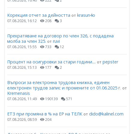
07.08.2026, 16:40
222
2
Корекция отчет за дейността
krasun4o
от
07.08.2026, 16:12
208
3
Прекратяване на договор по член 326, с подадена
молба за член 325.
ruvi
от
07.08.2026, 15:55
733
12
Процент на осигуровки за стари години....
pepster
от
07.08.2026, 15:13
177
2
Въпроси за електронна трудова книжка, единен
електронен трудов запис и промените от 01.06.2025 г.
от
Kremenasis
07.08.2026, 11:49
190139
571
ЕТЗ при промяна в % на ЕР на ТЕЛК
dido@kalinel.com
от
07.08.2026, 08:59
204