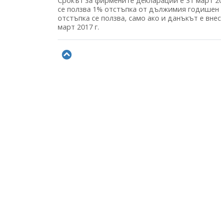
Срокът за фирмените декларации е 31 март 20
се ползва 1% отстъпка от дължимия годишен к
отстъпка се ползва, само ако и данъкът е вне
март 2017 г.