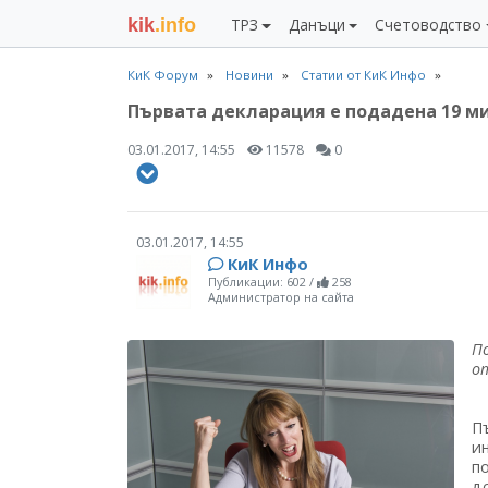
kik
.info
ТРЗ
Данъци
Счетоводство
КиК Форум
Новини
Статии от КиК Инфо
Първата декларация e подадена 19 мин
03.01.2017, 14:55
11578
0
03.01.2017, 14:55
КиК Инфо
Публикации: 602
/
258
Администратор на сайта
П
о
П
и
п
д