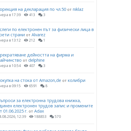
орекция на декларация по чл.50
niklaz
от
чера в 17:39
413
3
слеги по електронен път за физически лица в
рети страни
Alvarez
от
чера в 13:12
212
1
рекратяване дейността на фирма и
айчинство
delphine
от
чера в 10:54
407
3
окупка на стока от Amazon,de
колибри
от
чера в 09:15
6591
8
ъпроси за електронна трудова книжка,
динен електронен трудов запис и промените
т 01.06.2025 г.
Adax
от
4.08.2026, 12:39
188853
570