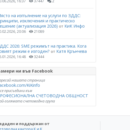
0.06.2026, 16:37
37447
2
ясто на изпълнение на услуги по ЗДДС:
ринципи, изключения и практическо
ешение (актуализация 2026)
КиК Инфо
от
0.02.2026, 20:06
21089
ДДС 2026: SME режимът на практика. Кога
овият режим е изгоден?
Катя Крънчева
от
6.01.2026, 16:48
32444
амери ни във Facebook
аресай нашата страница
acebook.com/KiKinfo
 се присъедини към
РОФЕСИОНАЛНА СЧЕТОВОДНА ОБЩНОСТ
ай-голямата счетоводна група
здаден и поддържан от
етоводна кантора К и К