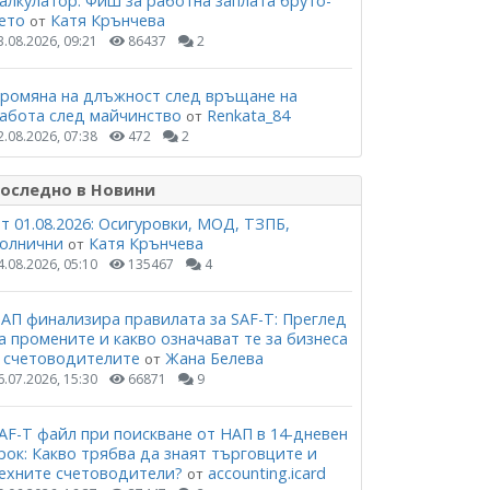
алкулатор: Фиш за работна заплата бруто-
ето
Катя Крънчева
от
3.08.2026, 09:21
86437
2
ромяна на длъжност след връщане на
абота след майчинство
Renkata_84
от
2.08.2026, 07:38
472
2
оследно в Новини
т 01.08.2026: Осигуровки, МОД, ТЗПБ,
олнични
Катя Крънчева
от
4.08.2026, 05:10
135467
4
АП финализира правилата за SAF-T: Преглед
а промените и какво означават те за бизнеса
 счетоводителите
Жана Белева
от
6.07.2026, 15:30
66871
9
AF-T файл при поискване от НАП в 14-дневен
рок: Какво трябва да знаят търговците и
ехните счетоводители?
accounting.icard
от