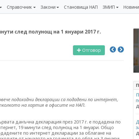
Справочник
Закони
Становища НАП
ЗМИП
Новин
ути след полунощ на 1 януари 2017 г.
Отговор
П
П
овече подоходни декларации са подадени по интернет,
п
тколкото на хартия в офисите на НАП.
Д
ървата данъчна декларация през 2017 г. е подадена по
Д
нтернет, 19 минути след полунощ на 1 януари. Общо
з
одадените по интернет декларации за облагане на
Д
оходите от началото на годината до обяд на 3 януари