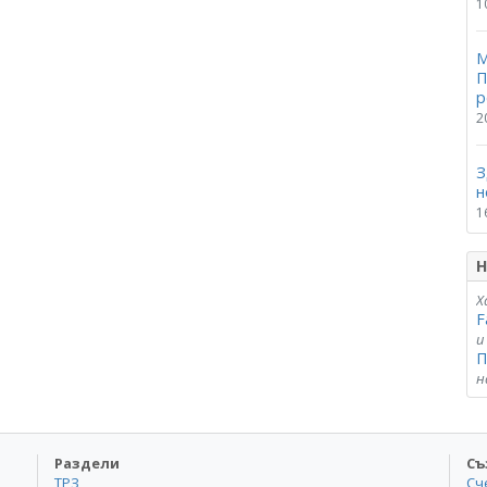
1
М
П
р
2
З
н
1
Н
Х
F
и
П
н
Раздели
Съ
ТРЗ
Сч