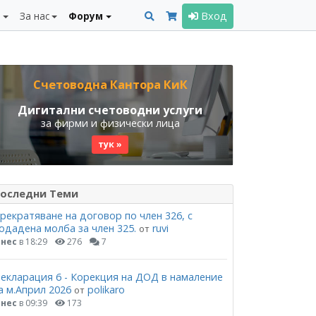
и
За нас
Форум
Вход
Счетоводна Кантора КиК
Дигитални счетоводни услуги
за фирми и физически лица
тук »
оследни Теми
рекратяване на договор по член 326, с
одадена молба за член 325.
ruvi
от
нес
в 18:29
276
7
екларация 6 - Корекция на ДОД в намаление
а м.Април 2026
polikaro
от
нес
в 09:39
173