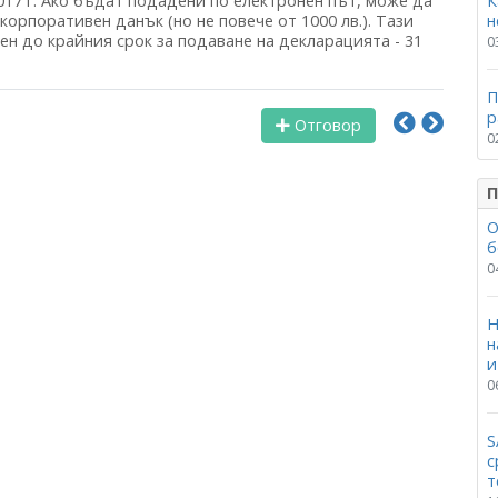
17 г. Ако бъдат подадени по електронен път, може да
К
орпоративен данък (но не повече от 1000 лв.). Тази
н
сен до крайния срок за подаване на декларацията - 31
0
П
р
Отговор
0
П
О
б
0
Н
н
и
0
S
с
т