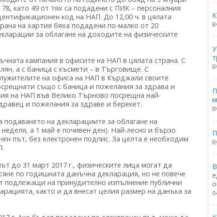
 78, като 49 от тях са подадени с ПИК – персоналния
К
дентификационен код на НАП. До 12,00 ч. в цялата
В
трана на хартия бяха подадени по-малко от 20
екларации за облагане на доходите на физическите
У
т
ъчната кампания в офисите на НАП в цялата страна. С
В
ян, а с баница с късмети – в Търговище. С
служителите на офиса на НАП в Кърджали своите
осрещнати също с баница и пожелания за здрава и
П
ция на НАП във Велико Търново посрещна най-
м
здравец и пожелания за здраве и берекет.
В
а подаването на декларациите за облагане на
в неделя, а 1 май е почивен ден). Най-лесно и бързо
П
ен път, без електронен подпис. За целта е необходим
В
П.
ът до 31 март 2017 г., физическите лица могат да
В
сяне по годишната данъчна декларация, но не повече
е
мат подлежащи на принудително изпълнение публични
о
рацията, както и да внесат целия размер на данъка за
0