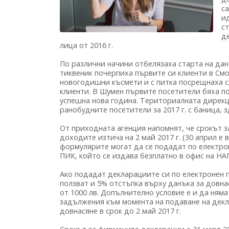
са
и
с
д
лица от 2016 г.
По различни начини отбелязаха старта на дан
тиквеник почерпиха първите си клиенти в Смол
новогодишни късмети и с питка посрещнаха 
клиенти. В Шумен първите посетители бяха п
успешна нова година. Териториалната дирек
ранобудните посетители за 2017 г. с баница, 
От приходната агенция напомнят, че срокът з
доходите изтича на 2 май 2017 г. (30 април е 
формулярите могат да се подадат по електрон
ПИК, който се издава безплатно в офис на НА
Ако подадат декларациите си по електронен п
ползват и 5% отстъпка върху данъка за довна
от 1000 лв. Допълнително условие е и да ня
задължения към момента на подаване на декла
довнасяне в срок до 2 май 2017 г.