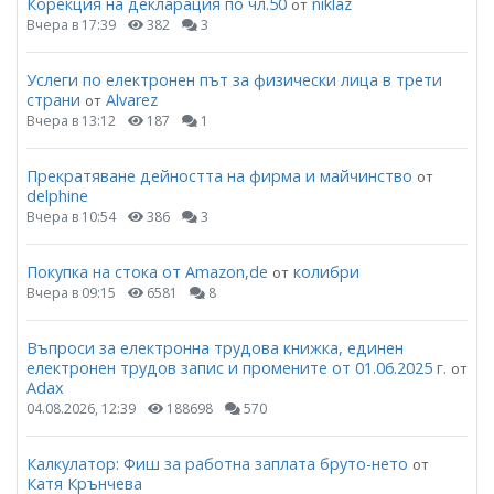
Корекция на декларация по чл.50
niklaz
от
Вчера в 17:39
382
3
Услеги по електронен път за физически лица в трети
страни
Alvarez
от
Вчера в 13:12
187
1
Прекратяване дейността на фирма и майчинство
от
delphine
Вчера в 10:54
386
3
Покупка на стока от Amazon,de
колибри
от
Вчера в 09:15
6581
8
Въпроси за електронна трудова книжка, единен
електронен трудов запис и промените от 01.06.2025 г.
от
Adax
04.08.2026, 12:39
188698
570
Калкулатор: Фиш за работна заплата бруто-нето
от
Катя Крънчева