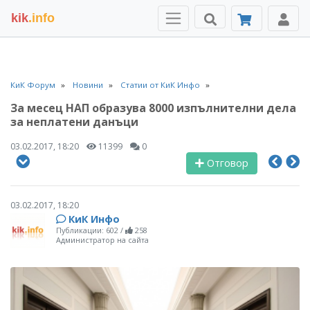
kik
.info
КиК Форум
Новини
Статии от КиК Инфо
За месец НАП образува 8000 изпълнителни дела
за неплатени данъци
03.02.2017, 18:20
11399
0
Отговор
03.02.2017, 18:20
КиК Инфо
Публикации: 602
/
258
Администратор на сайта