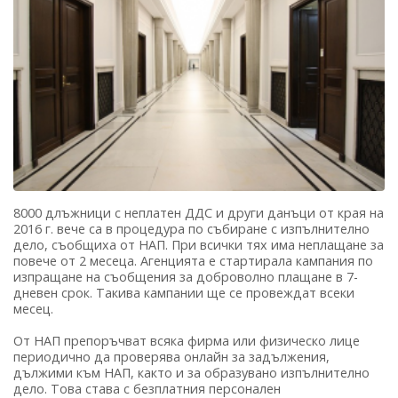
8000 длъжници с неплатен ДДС и други данъци от края на
2016 г. вече са в процедура по събиране с изпълнително
дело, съобщиха от НАП. При всички тях има неплащане за
повече от 2 месеца. Агенцията e стартирала кампания по
изпращане на съобщения за доброволно плащане в 7-
дневен срок. Такива кампании ще се провеждат всеки
месец.
От НАП препоръчват всяка фирма или физическо лице
периодично да проверява онлайн за задължения,
дължими към НАП, както и за образувано изпълнително
дело. Това става с безплатния персонален