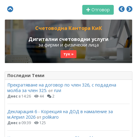
Отговор
Счетоводна Кантора КиК
Дигитални счетоводни услуги
за фирми и физически лица
тук »
Последни Теми
Прекратяване на договор по член 326, с подадена
молба за член 325.
ruvi
от
Днес
в 14:26
44
2
Декларация 6 - Корекция на ДОД в намаление за
м.Април 2026
polikaro
от
Днес
в 09:39
125