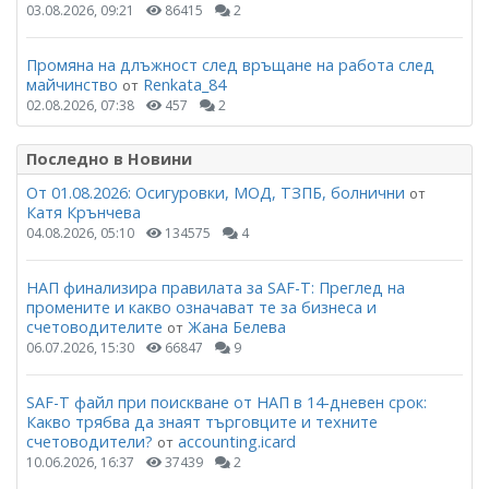
03.08.2026, 09:21
86415
2
Промяна на длъжност след връщане на работа след
майчинство
Renkata_84
от
02.08.2026, 07:38
457
2
Последно в Новини
От 01.08.2026: Осигуровки, МОД, ТЗПБ, болнични
от
Катя Крънчева
04.08.2026, 05:10
134575
4
НАП финализира правилата за SAF-T: Преглед на
промените и какво означават те за бизнеса и
счетоводителите
Жана Белева
от
06.07.2026, 15:30
66847
9
SAF-T файл при поискване от НАП в 14-дневен срок:
Какво трябва да знаят търговците и техните
счетоводители?
accounting.icard
от
10.06.2026, 16:37
37439
2