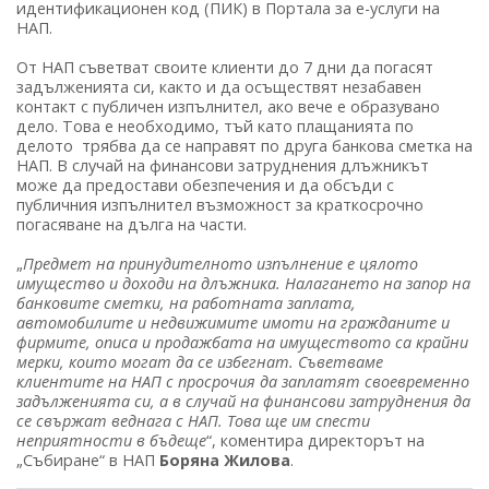
идентификационен код (ПИК) в Портала за е-услуги на
НАП.
От НАП съветват своите клиенти до 7 дни да погасят
задълженията си, както и да осъществят незабавен
контакт с публичен изпълнител, ако вече е образувано
дело. Това е необходимо, тъй като плащанията по
делото трябва да се направят по друга банкова сметка на
НАП. В случай на финансови затруднения длъжникът
може да предостави обезпечения и да обсъди с
публичния изпълнител възможност за краткосрочно
погасяване на дълга на части.
„
Предмет на принудителното изпълнение е цялото
имущество и доходи на длъжника. Налагането на запор на
банковите сметки, на работната заплата,
автомобилите и недвижимите имоти на гражданите и
фирмите, описа и продажбата на имуществото са крайни
мерки, които могат да се избегнат. Съветваме
клиентите на НАП с просрочия да заплатят своевременно
задълженията си, а в случай на финансови затруднения да
се свържат веднага с НАП. Това ще им спести
неприятности в бъдеще
“, коментира директорът на
„Събиране“ в НАП
Боряна Жилова
.