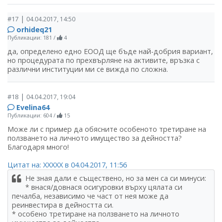
|
#17
04.04.2017, 14:50
orhideq21
Публикации: 181
/
4
да, определено едно ЕООД ще бъде най-добрия вариант,
но процедурата по прехвърляне на активите, връзка с
различни институции ми се вижда по сложна.
|
#18
04.04.2017, 19:04
Evelina64
Публикации: 604
/
15
Може ли с пример да обясните особеното третиране на
ползването на личното имущество за дейността?
Благодаря много!
Цитат на: ХХХХХ в 04.04.2017, 11:56
Не зная дали е съществено, но за мен са си минуси:
* внася/довнася осигуровки върху цялата си
печалба, независимо че част от нея може да
реинвестира в дейността си.
* особено третиране на ползването на личното