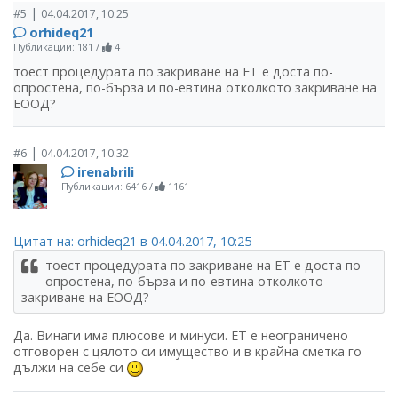
|
#5
04.04.2017, 10:25
orhideq21
Публикации: 181
/
4
тоест процедурата по закриване на ЕТ е доста по-
опростена, по-бърза и по-евтина отколкото закриване на
ЕООД?
|
#6
04.04.2017, 10:32
irenabrili
Публикации: 6416
/
1161
Цитат на: orhideq21 в 04.04.2017, 10:25
тоест процедурата по закриване на ЕТ е доста по-
опростена, по-бърза и по-евтина отколкото
закриване на ЕООД?
Да. Винаги има плюсове и минуси. ЕТ е неограничено
отговорен с цялото си имущество и в крайна сметка го
дължи на себе си