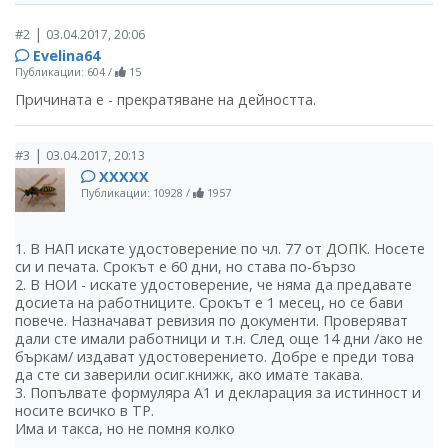
|
#2
03.04.2017, 20:06
Evelina64
Публикации: 604
/
15
Причината е - прекратяване на дейността.
|
#3
03.04.2017, 20:13
ХХХХХ
Публикации: 10928
/
1957
1. В НАП искате удостоверение по чл. 77 от ДОПК. Носете
си и печата. Срокът е 60 дни, но става по-бързо
2. В НОИ - искате удостоверение, че няма да предавате
досиета на работниците. Срокът е 1 месец, но се бави
повече. Назначават ревизия по документи. Проверяват
дали сте имали работници и т.н. След още 14 дни /ако не
бъркам/ издават удостоверението. Добре е преди това
да сте си заверили осиг.книжк, ако имате такава.
3. Попълвате формуляра А1 и декларация за истинност и
носите всичко в ТР.
Има и такса, но не помня колко