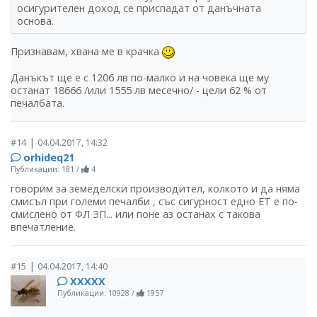
осигурителен доход се приспадат от данъчната
основа.
Признавам, хвана ме в крачка
Данъкът ще е с 1206 лв по-малко и на човека ще му
останат 18666 /или 1555 лв месечно/ - цели 62 % от
печалбата.
|
#14
04.04.2017, 14:32
orhideq21
Публикации: 181
/
4
говорим за земеделски производител, колкото и да няма
смисъл при големи печалби , със сигурност едно ЕТ е по-
смислено от ФЛ ЗП... или поне аз останах с такова
впечатление.
|
#15
04.04.2017, 14:40
ХХХХХ
Публикации: 10928
/
1957