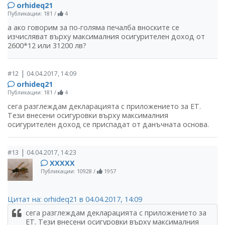
orhideq21
Публикации: 181
/
4
а ако говорим за по-голяма печалба вноските се
изчисляват върху максималния осигурителен доход от
2600*12 или 31200 лв?
|
#12
04.04.2017, 14:09
orhideq21
Публикации: 181
/
4
сега разглеждам декларацията с приложението за ЕТ.
Тези внесени осигуровки върху максималния
осигурителен доход се приспадат от данъчната основа.
|
#13
04.04.2017, 14:23
ХХХХХ
Публикации: 10928
/
1957
Цитат на: orhideq21 в 04.04.2017, 14:09
сега разглеждам декларацията с приложението за
ЕТ. Тези внесени осигуровки върху максималния