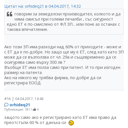
Цитат на: orhideq21 в 04.04.2017, 14:32
говорим за земеделски производител, колкото и да
няма смисъл при големи печалби , със сигурност
едно ЕТ е по-смислено от ФЛ ЗП... или поне аз останах с
такова впечатление.
Ако този ЗП има разходи над 60% от приходите - може и
с ЕТ да е по-добре. Но защо ще му е ЕТ, след като като ЗП
може да се възползва от чл. 29а и същевременно да се
осигурява само върху 300 лв ?
Въобще ЕТ има полза само при патент. И то при изгоден
размер на патента.
Ако на някого му трябва фирма, по-добре да си
регистрира ЕООД.
|
#16
04.04.2017, 14:48
orhideq21
Публикации: 181
/
4
защото само ако е регистрирано като ЕТ има право да
преотстъпи 60 % от данъка си