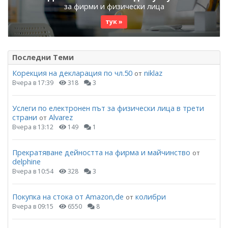
за фирми и физически лица
тук »
Последни Теми
Корекция на декларация по чл.50
niklaz
от
Вчера в 17:39
318
3
Услеги по електронен път за физически лица в трети
страни
Alvarez
от
Вчера в 13:12
149
1
Прекратяване дейността на фирма и майчинство
от
delphine
Вчера в 10:54
328
3
Покупка на стока от Amazon,de
колибри
от
Вчера в 09:15
6550
8