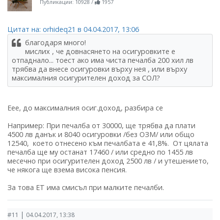
Публикации: 10928
/
1957
Цитат на: orhideq21 в 04.04.2017, 13:06
благодаря много!
мислих , че довнасянето на осигуровките е
отпаднало... тоест ако има чиста печалба 200 хил лв
трябва да внесе осигуровки върху нея , или върху
максималния осигурителен доход за СОЛ?
Еее, до максималния осиг.доход, разбира се
Например: При печалба от 30000, ще трябва да плати
4500 лв данък и 8040 осигуровки /без ОЗМ/ или общо
12540, което отнесено към печалбата е 41,8%. От цялата
печалба ще му останат 17460 / или средно по 1455 лв
месечно при осигурителен доход 2500 лв / и утешението,
че някога ще взема висока пенсия.
За това ЕТ има смисъл при малките печалби.
|
#11
04.04.2017, 13:38