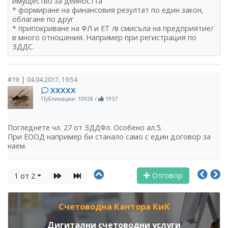
имущество за дейността
* формиране на финансовия резултат по един закон,
облагане по друг
* припокриване на ФЛ и ЕТ /в смисъла на предприятие/
в много отношения. Например при регистрация по
ЗДДС.
|
#19
04.04.2017, 19:54
ХХХХХ
Публикации: 10928
/
1957
Погледнете чл. 27 от ЗДДФл. Особено ал.5.
При ЕООД например би станало само с един договор за
наем.
Отговор
1 от 2
Счетоводна Кантора КиК
Дигитални счетоводни услуги