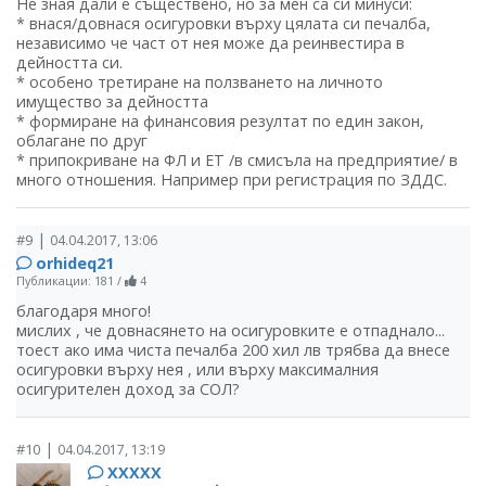
Не зная дали е съществено, но за мен са си минуси:
* внася/довнася осигуровки върху цялата си печалба,
независимо че част от нея може да реинвестира в
дейността си.
* особено третиране на ползването на личното
имущество за дейността
* формиране на финансовия резултат по един закон,
облагане по друг
* припокриване на ФЛ и ЕТ /в смисъла на предприятие/ в
много отношения. Например при регистрация по ЗДДС.
|
#9
04.04.2017, 13:06
orhideq21
Публикации: 181
/
4
благодаря много!
мислих , че довнасянето на осигуровките е отпаднало...
тоест ако има чиста печалба 200 хил лв трябва да внесе
осигуровки върху нея , или върху максималния
осигурителен доход за СОЛ?
|
#10
04.04.2017, 13:19
ХХХХХ