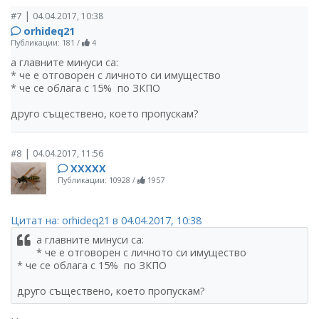
|
#7
04.04.2017, 10:38
orhideq21
Публикации: 181
/
4
а главните минуси са:
* че е отговорен с личното си имущество
* че се облага с 15% по ЗКПО
друго съществено, което пропускам?
|
#8
04.04.2017, 11:56
ХХХХХ
Публикации: 10928
/
1957
Цитат на: orhideq21 в 04.04.2017, 10:38
а главните минуси са:
* че е отговорен с личното си имущество
* че се облага с 15% по ЗКПО
друго съществено, което пропускам?