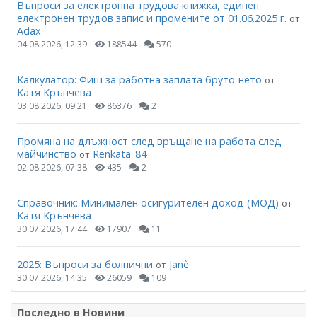
Въпроси за електронна трудова книжка, единен
електронен трудов запис и промените от 01.06.2025 г.
от
Adax
04.08.2026, 12:39
188544
570
Калкулатор: Фиш за работна заплата бруто-нето
от
Катя Крънчева
03.08.2026, 09:21
86376
2
Промяна на длъжност след връщане на работа след
майчинство
Renkata_84
от
02.08.2026, 07:38
435
2
Справочник: Минимален осигурителен доход (МОД)
от
Катя Крънчева
30.07.2026, 17:44
17907
11
2025: Въпроси за болнични
Janѐ
от
30.07.2026, 14:35
26059
109
Последно в Новини