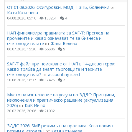
От 01.08.2026: Осигуровки, МОД, ТЗПБ, болнични
от
Катя Крънчева
04.08.2026, 05:10
133251
4
НАП финализира правилата за SAF-T: Преглед на
промените и какво означават те за бизнеса и
счетоводителите
Жана Белева
от
06.07.2026, 15:30
66806
9
SAF-T файл при поискване от НАП в 14-дневен срок:
Какво трябва да знаят търговците и техните
счетоводители?
accounting.icard
от
10.06.2026, 16:37
37425
2
Място на изпълнение на услуги по ЗДДС: Принципи,
изключения и практическо решение (актуализация
2026)
КиК Инфо
от
20.02.2026, 20:06
21032
ЗДДС 2026: SME режимът на практика. Кога новият
режим е изгоден?
Катя Крънчева
от