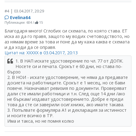
|
#4
03.04.2017, 20:29
Evelina64
Публикации: 604
/
15
Благодаря много! Сглобих си схемата, по която става. ЕТ
иска аз да го правя, защото му водих счетоводството, но
аз нямам време за това и поне да му кажа каква е схемата
и да ходи да се оправя.
Цитат на: ХХХХХ в 03.04.2017, 20:13
1. В НАП искате удостоверение по чл. 77 от ДОПК.
Носете си и печата. Срокът е 60 дни, но става по-
бързо
2. В НОИ - искате удостоверение, че няма да предавате
досиета на работниците. Срокът е 1 месец, но се бави
повече. Назначават ревизия по документи. Проверяват
дали сте имали работници и т.н. След още 14 дни /ако
не бъркам/ издават удостоверението. Добре е преди
това да сте си заверили осиг.книжк, ако имате такава.
3. Попълвате формуляра А1 и декларация за истинност
и носите всичко в ТР.
Има и такса, но не помня колко