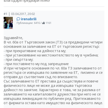
Благодаря предварително!
|
#1
03.04.2017, 20:02
irenabrili
Публикации: 6416
/
1161
Здравейте,
В чл. 60а от Търговския закон (ТЗ) са предвидени четири
основания за заличаване на ЕТ от търговския регистър:
- при прекратяване на дейността му;
- при установяване на местожителството му в чужбина;
- при смъртта му;
- при поставянето му под запрещение
И при четирите основания по чл. 60а ТЗ заличаването от
регистъра се извършва по заявление на ЕТ, писмено и се
отправя до съответния съд по вписването.
Със заличаването ЕТ престава да съществува и повече
физическото лице не може да извършва търговска
дейност по занятие. Характерно е това, че за разлика от
заличаването на капиталовите дружества при него не се
извършва ликвидация по публичен ред. Притежаваното
от фирмата остава като имущество на физическото лице.