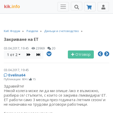
kik
.info
КиК Форум
Раздели
Данъци и счетоводство
Закриване на ЕТ
03.04.2017, 19:45
23969
20
Отговор
1 от 2
03.04.2017, 19:45
Evelina64
Публикации: 604
/
15
Здравейте!
Някой колега може ли да ми опише /ако е възможно,
разбира се/ стъпките, с които се закрива /ликвидира/ ЕТ.
ЕТ работи само 3 месеца през годината /летния сезон/ и
не назначава на трудови договори работници.