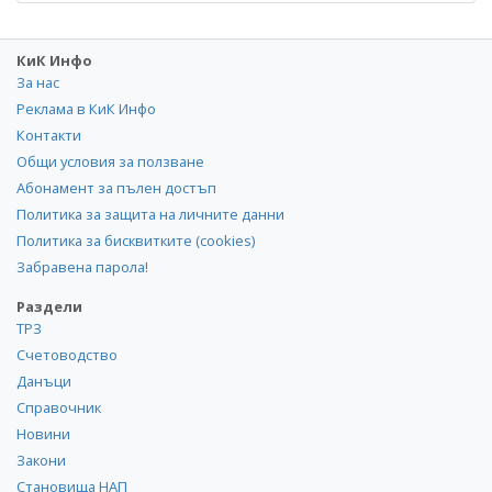
КиК Инфо
За нас
Реклама в КиК Инфо
Контакти
Общи условия за ползване
Абонамент за пълен достъп
Политика за защита на личните данни
Политика за бисквитките (cookies)
Забравена парола!
Раздели
ТРЗ
Счетоводство
Данъци
Справочник
Новини
Закони
Становища НАП