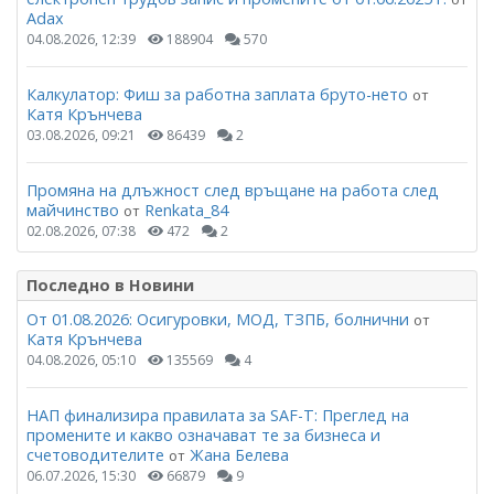
Adax
04.08.2026, 12:39
188904
570
Калкулатор: Фиш за работна заплата бруто-нето
от
Катя Крънчева
03.08.2026, 09:21
86439
2
Промяна на длъжност след връщане на работа след
майчинство
Renkata_84
от
02.08.2026, 07:38
472
2
Последно в Новини
От 01.08.2026: Осигуровки, МОД, ТЗПБ, болнични
от
Катя Крънчева
04.08.2026, 05:10
135569
4
НАП финализира правилата за SAF-T: Преглед на
промените и какво означават те за бизнеса и
счетоводителите
Жана Белева
от
06.07.2026, 15:30
66879
9