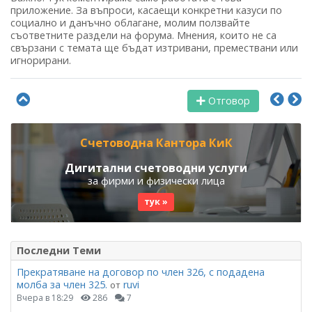
приложение. За въпроси, касаещи конкретни казуси по
социално и данъчно облагане, молим ползвайте
съответните раздели на форума. Мнения, които не са
свързани с темата ще бъдат изтривани, премествани или
игнорирани.
Отговор
Счетоводна Кантора КиК
Дигитални счетоводни услуги
за фирми и физически лица
тук »
Последни Теми
Прекратяване на договор по член 326, с подадена
молба за член 325.
ruvi
от
Вчера в 18:29
286
7