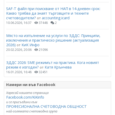
SAF-T файл при поискване от НАП в 14-дневен срок:
Какво трябва да знаят търговците и техните
счетоводители?
accounting.icard
от
10.06.2026, 16:37
37448
2
Място на изпълнение на услуги по ЗДДС: Принципи,
изключения и практическо решение (актуализация
2026)
КиК Инфо
от
20.02.2026, 20:06
21096
ЗДДС 2026: SME режимът на практика. Кога новият
режим е изгоден?
Катя Крънчева
от
16.01.2026, 16:48
32451
Намери ни във Facebook
Харесай нашата страница
Facebook.com/KiKinfo
и се присъедини към
ПРОФЕСИОНАЛНА СЧЕТОВОДНА ОБЩНОСТ
най-голямата счетоводна група