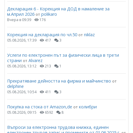
Декларация 6 - Корекция на ДОД в намаление за
м.Април 2026
polikaro
от
Вчера в 09:39
176
Корекция на декларация по чл.50
niklaz
от
05.08.2026, 17:39
417
3
Услеги по електронен път за физически лица в трети
страни
Alvarez
от
05.08.2026, 13:12
213
1
Прекратяване дейността на фирма и майчинство
от
delphine
05.08.2026, 10:54
411
3
Покупка на стока от Amazon,de
колибри
от
05.08.2026, 09:15
6592
8
Въпроси за електронна трудова книжка, единен
електронен трудов запис и промените от 01.06.2025 г.
от