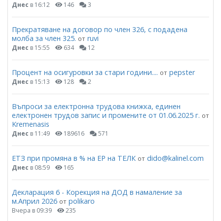
Днес
в 16:12
146
3
Прекратяване на договор по член 326, с подадена
молба за член 325.
ruvi
от
Днес
в 15:55
634
12
Процент на осигуровки за стари години....
pepster
от
Днес
в 15:13
128
2
Въпроси за електронна трудова книжка, единен
електронен трудов запис и промените от 01.06.2025 г.
от
Kremenasis
Днес
в 11:49
189616
571
ЕТЗ при промяна в % на ЕР на ТЕЛК
dido@kalinel.com
от
Днес
в 08:59
165
Декларация 6 - Корекция на ДОД в намаление за
м.Април 2026
polikaro
от
Вчера в 09:39
235