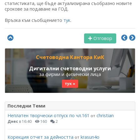
статистиката, ще бъде актуализирана съобразно новите
срокове за подаване на ГОД.
Връзка към съобщението
тук
.
Отговор
Счетоводна Кантора КиК
Дигитални счетоводни услуги
за фирми и физически лица
тук »
Последни Теми
Неплатен творчески отпуск по чл.161
christian
от
Днес
в 16:40
160
2
Корекция отчет за дейността
krasun4o
от