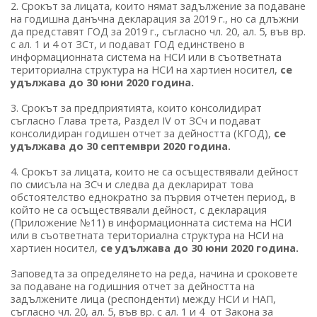
2. Срокът за лицата, които нямат задължение за подаване
на годишна данъчна декларация за 2019 г., но са длъжни
да представят ГОД за 2019 г., съгласно чл. 20, ал. 5, във вр.
с ал. 1 и 4 от ЗСт, и подават ГОД единствено в
информационната система на НСИ или в съответната
териториална структура на НСИ на хартиен носител,
се
удължава до 30 юни 2020 година.
3. Срокът за предприятията, които консолидират
съгласно Глава трета, Раздел IV от ЗСч и подават
консолидиран годишен отчет за дейността (КГОД),
се
удължава до 30 септември 2020 година.
4. Срокът за лицата, които не са осъществявали дейност
по смисъла на ЗСч и следва да декларират това
обстоятелство еднократно за първия отчетен период, в
който не са осъществявали дейност, с декларация
(Приложение №11) в информационната система на НСИ
или в съответната териториална структура на НСИ на
хартиен носител,
се удължава до 30 юни 2020 година.
Заповедта за определянето на реда, начина и сроковете
за подаване на годишния отчет за дейността на
задължените лица (респонденти) между НСИ и НАП,
съгласно чл. 20, ал. 5, във вр. с ал. 1 и 4 от Закона за