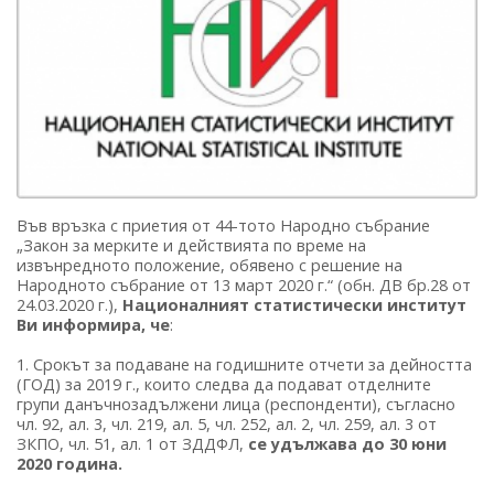
Във връзка с приетия от 44-тото Народно събрание
„Закон за мерките и действията по време на
извънредното положение, обявено с решение на
Народното събрание от 13 март 2020 г.“ (обн. ДВ бр.28 от
24.03.2020 г.),
Националният статистически институт
Ви информира, че
:
1. Срокът за подаване на годишните отчети за дейността
(ГОД) за 2019 г., които следва да подават отделните
групи данъчнозадължени лица (респонденти), съгласно
чл. 92, ал. 3, чл. 219, ал. 5, чл. 252, ал. 2, чл. 259, ал. 3 от
ЗКПО, чл. 51, ал. 1 от ЗДДФЛ,
се удължава до 30 юни
2020 година.