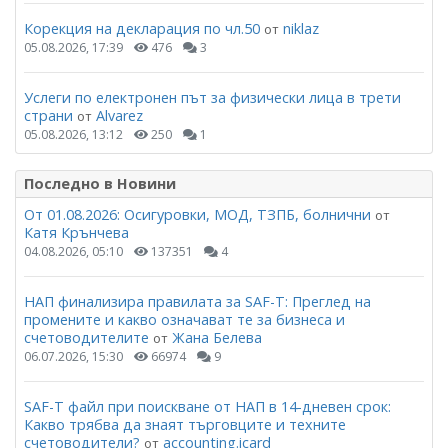
Корекция на декларация по чл.50
niklaz
от
05.08.2026, 17:39
476
3
Услеги по електронен път за физически лица в трети
страни
Alvarez
от
05.08.2026, 13:12
250
1
Последно в Новини
От 01.08.2026: Осигуровки, МОД, ТЗПБ, болнични
от
Катя Крънчева
04.08.2026, 05:10
137351
4
НАП финализира правилата за SAF-T: Преглед на
промените и какво означават те за бизнеса и
счетоводителите
Жана Белева
от
06.07.2026, 15:30
66974
9
SAF-T файл при поискване от НАП в 14-дневен срок:
Какво трябва да знаят търговците и техните
счетоводители?
accounting.icard
от