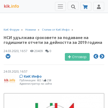
kik
.info
КиК Форум
Новини
Статии от КиК Инфо
НСИ удължава сроковете за подаване на
годишните отчети за дейността за 2019 година
24.03.2020, 16:57
20409
0
Отговор
24.03.2020, 16:57
КиК Инфо
Публикации: 602
/
258
Администратор на сайта