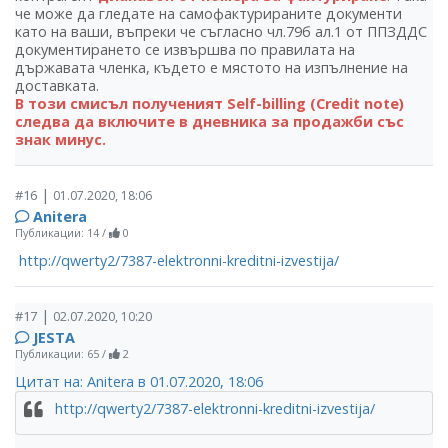
че може да гледате на самофактурираните документи
като на ваши, въпреки че съгласно чл.79б ал.1 от ППЗДДС
документирането се извършва по правилата на
държавата членка, където е мястото на изпълнение на
доставката.
В този смисъл полученият Self-billing (Credit note)
следва да включите в дневника за продажби със
знак минус.
|
#16
01.07.2020, 18:06
Аnitera
Публикации: 14
/
0
http://qwerty2/7387-elektronni-kreditni-izvestija/
|
#17
02.07.2020, 10:20
JESTA
Публикации: 65
/
2
Цитат на: Аnitera в 01.07.2020, 18:06
http://qwerty2/7387-elektronni-kreditni-izvestija/