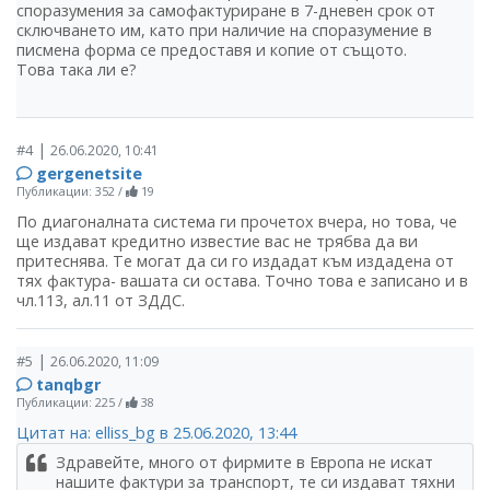
споразумения за самофактуриране в 7-дневен срок от
сключването им, като при наличие на споразумение в
писмена форма се предоставя и копие от същото.
Това така ли е?
|
#4
26.06.2020, 10:41
gergenetsite
Публикации: 352
/
19
По диагоналната система ги прочетох вчера, но това, че
ще издават кредитно известие вас не трябва да ви
притеснява. Те могат да си го издадат към издадена от
тях фактура- вашата си остава. Точно това е записано и в
чл.113, ал.11 от ЗДДС.
|
#5
26.06.2020, 11:09
tanqbgr
Публикации: 225
/
38
Цитат на: elliss_bg в 25.06.2020, 13:44
Здравейте, много от фирмите в Европа не искат
нашите фактури за транспорт, те си издават тяхни