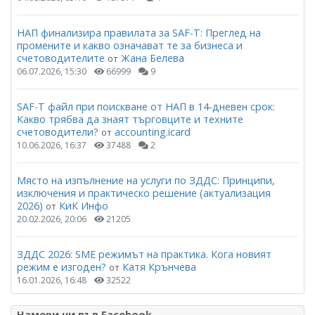
НАП финализира правилата за SAF-T: Преглед на
промените и какво означават те за бизнеса и
счетоводителите
Жана Белева
от
06.07.2026, 15:30
66999
9
SAF-T файл при поискване от НАП в 14-дневен срок:
Какво трябва да знаят търговците и техните
счетоводители?
accounting.icard
от
10.06.2026, 16:37
37488
2
Място на изпълнение на услуги по ЗДДС: Принципи,
изключения и практическо решение (актуализация
2026)
КиК Инфо
от
20.02.2026, 20:06
21205
ЗДДС 2026: SME режимът на практика. Кога новият
режим е изгоден?
Катя Крънчева
от
16.01.2026, 16:48
32522
Намери ни във Facebook