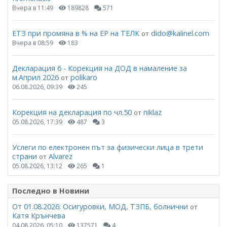
Вчера в 11:49
189828
571
ЕТЗ при промяна в % на ЕР на ТЕЛК
dido@kalinel.com
от
Вчера в 08:59
183
Декларация 6 - Корекция на ДОД в намаление за
м.Април 2026
polikaro
от
06.08.2026, 09:39
245
Корекция на декларация по чл.50
niklaz
от
05.08.2026, 17:39
487
3
Услеги по електронен път за физически лица в трети
страни
Alvarez
от
05.08.2026, 13:12
265
1
Последно в Новини
От 01.08.2026: Осигуровки, МОД, ТЗПБ, болнични
от
Катя Крънчева
04.08.2026, 05:10
137571
4