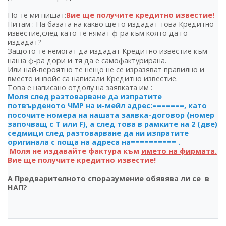
Но те ми пишат:
Вие ще получите кредитно известие!
Питам : На базата на какво ще го издадат това Кредитно
известие,след като те нямат ф-ра към която да го
издадат?
Защото те немогат да издадат Кредитно известие към
наша ф-ра дори и тя да е самофактурирана.
Или най-вероятно те нещо не се изразяват правилно и
вместо инвойс са написали Кредитно известие.
Това е написано отдолу на заявката им :
Моля след разтоварване да изпратите
потвърденото ЧМР на и-мейл адрес:=======, като
посочите номера на нашата заявка-договор (номер
започващ с T или F), а след това в рамките на 2 (две)
седмици след разтоварване да ни изпратите
оригинала с поща на адреса на========== .
Моля не издавайте фактура към
името на фирмата.
Вие ще получите кредитно известие!
А Предварителното споразумение обявява ли се в
НАП?