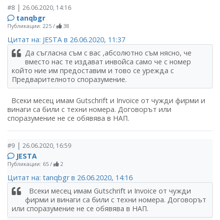
|
#8
26.06.2020, 14:16
tanqbgr
Публикации: 225
/
38
Цитат на: JESTA в 26.06.2020, 11:37
Да съгласна съм с вас ,абсолютно съм нясно, че
вместо нас те издават инвойса само че с номер
който ние им предоставим и тово се урежда с
Предварителното споразумение.
Всеки месец имам Gutschrift и Invoice от чужди фирми и
винаги са били с техни номера. Договорът или
споразумение не се обявява в НАП.
|
#9
26.06.2020, 16:59
JESTA
Публикации: 65
/
2
Цитат на: tanqbgr в 26.06.2020, 14:16
Всеки месец имам Gutschrift и Invoice от чужди
фирми и винаги са били с техни номера. Договорът
или споразумение не се обявява в НАП.