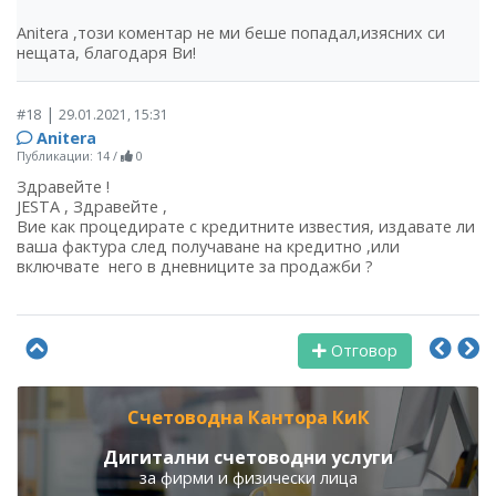
Anitera ,този коментар не ми беше попадал,изясних си
нещата, благодаря Ви!
|
#18
29.01.2021, 15:31
Аnitera
Публикации: 14
/
0
Здравейте !
JESTA , Здравейте ,
Вие как процедирате с кредитните известия, издавате ли
ваша фактура след получаване на кредитно ,или
включвате него в дневниците за продажби ?
Отговор
Счетоводна Кантора КиК
Дигитални счетоводни услуги
за фирми и физически лица