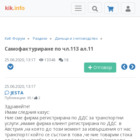
kik
.info
КиК Форум
Раздели
Данъци и счетоводство
Самофактуриране по чл.113 ал.11
25.06.2020, 13:17
13348
18
Отговор
25.06.2020, 13:17
JESTA
Публикации: 65
/
2
Здравейте!
Имам следния казус:
Ние сме фирма регистрирана по ДДС за транспортни
услуги ,имаме фирма клиент регистрирана по ДДС в
Австрия ,на която до този момент за извършения от нас
транспорт/ който се състои в това ,че ние товарим стока