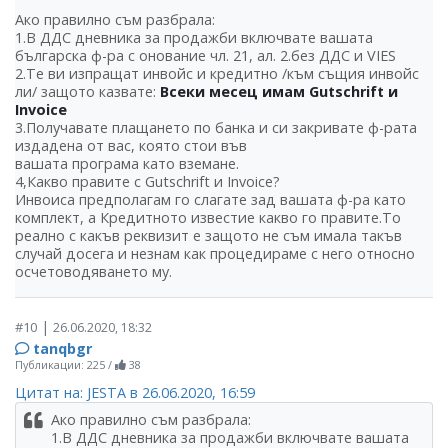
Ако правилно съм разбрала:
1.В ДДС дневника за продажби включвате вашата
българска ф-ра с онование чл. 21, ал. 2.без ДДС и VIES
2.Те ви изпращат инвойс и кредитно /към същия инвойс
ли/ защото казвате:
Всеки месец имам Gutschrift и
Invoice
3.Получавате плащането по банка и си закривате ф-рата
издадена от вас, която стои във
вашата програма като вземане.
4,Какво правите с Gutschrift и Invoice?
Инвоиса предполагам го слагате зад вашата ф-ра като
комплект, а Кредитното известие какво го правите.То
реално с какъв реквизит е защото не съм имала такъв
случай досега и незнам как процедираме с него относно
осчетоводяването му.
|
#10
26.06.2020, 18:32
tanqbgr
Публикации: 225
/
38
Цитат на: JESTA в 26.06.2020, 16:59
Ако правилно съм разбрала:
1.В ДДС дневника за продажби включвате вашата