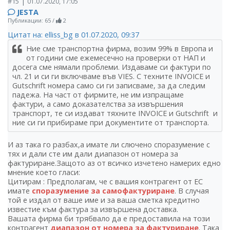
|
#15
01.07.2020, 17:05
JESTA
Публикации: 65
/
2
Цитат на: elliss_bg в 01.07.2020, 09:37
Ние сме транспортна фирма, возим 99% в Европа и
от години сме ежемесечно на проверки от НАП и
досега сме нямали проблеми. Издаваме си фактури по
чл. 21 и си ги включваме във VIES. С техните INVOICE и
Gutschrift номера само си ги записваме, за да следим
падежа. На част от фирмите, не им изпращаме
фактури, а само доказателства за извършения
транспорт, те си издават тяхните INVOICE и Gutschrift и
ние си ги прибираме при документите от транспорта.
И аз така го разбах,а имате ли слючено споразумение с
тях и дали сте им дали диапазон от номера за
фактуриране.Защото аз от всичко изчетено намерих едно
мнение което гласи:
Цитирам : Предполагам, че с вашия контрагент от ЕС
имате
споразумение за самофактуриране
. В случая
той е издал от ваше име и за ваша сметка кредитно
известие към фактура за извършена доставка.
Вашата фирма би трябвало да е предоставила на този
контрагент
диапазон от номера за фактуриране
. Така