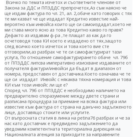
Всичко по темата изчетох и съответните членове от
Закона за ДДС и ППЗДДС препрочетох,Аз съм наясно че
ще издам фактура по чл. 21, ал. 2,обаче като говорих с тях
те ми казват че ще издадат Кредитно известие най-
вероятно към инвойса които ще си самоиздадат,което не
ми става много ясно аз това Кредитно какво го правя?
Дефакто аз издавам ф-ра ,те плащат аз как да го
осчетоводя това КИ което е издадено от тях,защото
след всичко което изчетох и това което вие сте
отговорили,аз разбрах че те си самофактурират тази
услуга, По отношение самофактурирането обаче чл. 79б
от ППЗДДС липсва императивно изискване издаваните от
получателя фактури/инвойси да бъдат в диапазон от
номера, предоставен от доставчика.Което означава че те
ще си издадат Инвойс с някаква тяхна номерация и това
КИ към този инвойс ли ще е?
Според чл. 79б от ППЗДДС е необходимо наличието на
предварително споразумение между двете страни и
разписана процедура за приемане на всяка фактура или
известие към фактура от страна на данъчно задълженото
лице, доставящо стоките или услугите.
От въпросната статия в линка на petina76 разбрах и че за
нас като доставчик е предвидено задължението да
уведомим компетентната териториална дирекция на
Националната агенция за приходите за направените