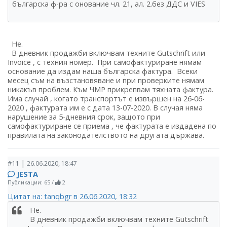
българска ф-ра с онование чл. 21, ал. 2.без ДДС и VIES
Не.
В дневник продажби включвам техните Gutschrift или
Invoice , с техния номер. При самофактуриране нямам
основание да издам наша българска фактура. Всеки
месец съм на възстановяване и при проверките нямам
никакъв проблем. Към ЧМР прикрепвам тяхната фактура.
Има случай , когато транспортът е извършен на 26-06-
2020 , фактурата им е с дата 13-07-2020. В случая няма
нарушение за 5-дневния срок, защото при
самофактуриране се приема , че фактурата е издадена по
правилата на законодателството на другата държава.
|
#11
26.06.2020, 18:47
JESTA
Публикации: 65
/
2
Цитат на: tanqbgr в 26.06.2020, 18:32
Не.
В дневник продажби включвам техните Gutschrift