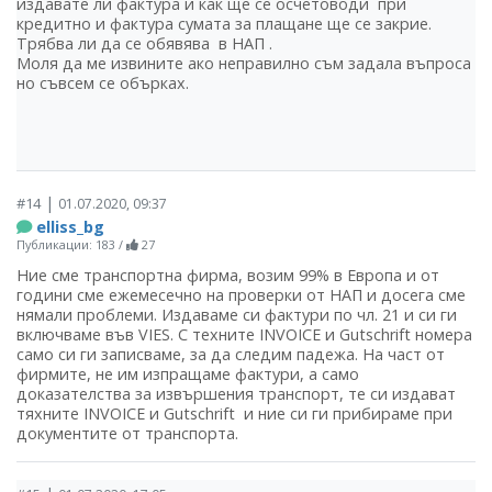
издавате ли фактура и как ще се осчетоводи при
кредитно и фактура сумата за плащане ще се закрие.
Трябва ли да се обявява в НАП .
Моля да ме извините ако неправилно съм задала въпроса
но съвсем се обърках.
|
#14
01.07.2020, 09:37
elliss_bg
Публикации: 183
/
27
Ние сме транспортна фирма, возим 99% в Европа и от
години сме ежемесечно на проверки от НАП и досега сме
нямали проблеми. Издаваме си фактури по чл. 21 и си ги
включваме във VIES. С техните INVOICE и Gutschrift номера
само си ги записваме, за да следим падежа. На част от
фирмите, не им изпращаме фактури, а само
доказателства за извършения транспорт, те си издават
тяхните INVOICE и Gutschrift и ние си ги прибираме при
документите от транспорта.