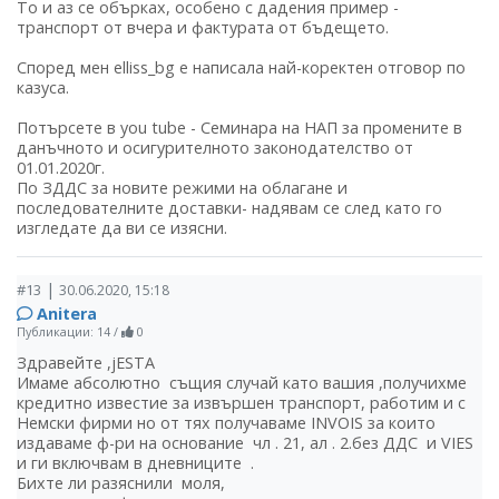
То и аз се обърках, особено с дадения пример -
транспорт от вчера и фактурата от бъдещето.
Според мен elliss_bg е написала най-коректен отговор по
казуса.
Потърсете в you tube - Семинара на НАП за промените в
данъчното и осигурителното законодателство от
01.01.2020г.
По ЗДДС за новите режими на облагане и
последователните доставки- надявам се след като го
изгледате да ви се изясни.
|
#13
30.06.2020, 15:18
Аnitera
Публикации: 14
/
0
Здравейте ,jESTA
Имаме абсолютно същия случай като вашия ,получихме
кредитно известие за извършен транспорт, работим и с
Немски фирми но от тях получаваме INVOIS за които
издаваме ф-ри на основание чл . 21, ал . 2.без ДДС и VIES
и ги включвам в дневниците .
Бихте ли разяснили моля,