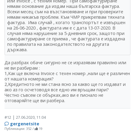
или Invoice , с техния номер. При самофактуриране
нямам основание да издам наша българска фактура.
Всеки месец съм на възстановяване и при проверките
нямам никакъв проблем. Към ЧМР прикрепвам тяхната
фактура. Има случай , когато транспортът е извършен
на 26-06-2020 , фактурата им е с дата 13-07-2020. В
случая няма нарушение за 5-дневния срок, защото при
самофактуриране се приема , че фактурата е издадена
по правилата на законодателството на другата
държава.
Да разбрах обаче сигурно не се изразявам правилно или
не ви разбирам :
1,Как ще включа Invoice с техен номер ,нали ще е различен
от нашата номерация?
2,Кредитното не ми стана ясно за какво ще го издават и
ако аз го осчетоводя все едно им връщам пари?
Честно съвсем се обърках,ако ви е писнало не
отговаряйте ще ви разбера.
|
#12
27.06.2020, 11:04
gergenetsite
Публикации: 352
/
19