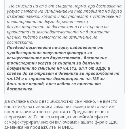
По смисъла на ал.5 от същата норма, при доставка на
услуга с място на изпълнение на територията на друга
държава членка, когато и получателят е установен на
територията на друга държава членка,
документирането на доставката се извършва по
правилата на законодателството на държавата
членка, където е мястото на изпълнение на
доставката.
Предвид посоченото по-горе, издадените от
чуждестранния получател фактури за
осъществените от дружеството - доставчик
транспортни услуги се считат за данъчни
документи по смисъла на чл.112, ал.1 от ЗДДС и
следва да се отразят в дневника за продажбите по
чл.124 и в справката-декларация по чл.125 за
данъчния период, през който са приети от
доставчика.
Да съгласна съм с вас ,абсолютно съм нясно, че вместо
нас те издават инвойса само че с номер който ние им
предоставим и тово се урежда с Предварителното
споразумение.Те ни го изпращат инвойса/дефакто
самофактурират/,ние си включваме нашата ф-ра в ДДС
дневника на продажбите и ВИЕС.