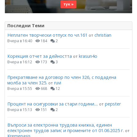
тук »
Последни Теми
Неплатен творчески отпуск по чл.161
christian
от
Вчера в 16:40
184
2
Корекция отчет за дейността
krasun4o
от
Вчера в 16:12
173
3
Прекратяване на договор по член 326, с подадена
молба за член 325.
ruvi
от
Вчера в 15:55
668
12
Процент на осигуровки за стари години....
pepster
от
Вчера в 15:13
151
2
Въпроси за електронна трудова книжка, единен
електронен трудов запис и промените от 01.06.2025 г.
от
Kremenasis