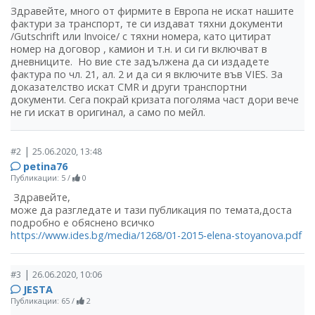
Здравейте, много от фирмите в Европа не искат нашите
фактури за транспорт, те си издават тяхни документи
/Gutschrift или Invoice/ с тяхни номера, като цитират
номер на договор , камион и т.н. и си ги включват в
дневниците. Но вие сте задължена да си издадете
фактура по чл. 21, ал. 2 и да си я включите във VIES. За
доказателство искат CMR и други транспортни
документи. Сега покрай кризата поголяма част дори вече
не ги искат в оригинал, а само по мейл.
|
#2
25.06.2020, 13:48
petina76
Публикации: 5
/
0
Здравейте,
може да разгледате и тази публикация по темата,доста
подробно е обяснено всичко
https://www.ides.bg/media/1268/01-2015-elena-stoyanova.pdf
|
#3
26.06.2020, 10:06
JESTA
Публикации: 65
/
2