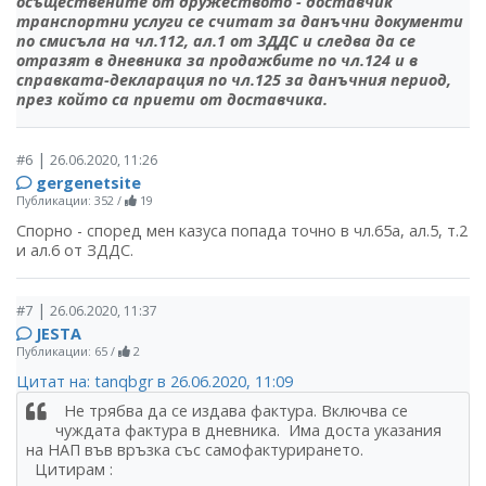
осъществените от дружеството - доставчик
транспортни услуги се считат за данъчни документи
по смисъла на чл.112, ал.1 от ЗДДС и следва да се
отразят в дневника за продажбите по чл.124 и в
справката-декларация по чл.125 за данъчния период,
през който са приети от доставчика.
|
#6
26.06.2020, 11:26
gergenetsite
Публикации: 352
/
19
Спорно - според мен казуса попада точно в чл.65а, ал.5, т.2
и ал.6 от ЗДДС.
|
#7
26.06.2020, 11:37
JESTA
Публикации: 65
/
2
Цитат на: tanqbgr в 26.06.2020, 11:09
Не трябва да се издава фактура. Включва се
чуждата фактура в дневника. Има доста указания
на НАП във връзка със самофактурирането.
Цитирам :