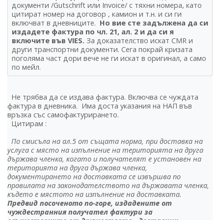
документи /Gutschrift или Invoice/ с тяхни номера, като
цитират номер на договор , камион и т.н. и си ги
включват в дневниците.
Но вие сте задължена да си
издадете фактура по чл. 21, ал. 2 и да си я
включите във VIES.
За доказателство искат CMR и
други транспортни документи. Сега покрай кризата
поголяма част дори вече не ги искат в оригинал, а само
по мейл.
Не трябва да се издава фактура. Включва се чуждата
фактура в дневника. Има доста указания на НАП във
връзка със самофактурирането.
Цитирам :
По смисъла на ал.5 от същата норма, при доставка на
услуга с място на изпълнение на територията на друга
държава членка, когато и получателят е установен на
територията на друга държава членка,
документирането на доставката се извършва по
правилата на законодателството на държавата членка,
където е мястото на изпълнение на доставката.
Предвид посоченото по-горе, издадените от
чуждестранния получател фактури за