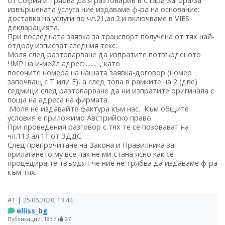
от София и трябва да я разтоварив в Стара Загора/за
извършената услуга ние издаваме ф-ра на основание:
доставка на услуги по чл.21,ал.2.и включваме в VIES
декларацията.
При последната заявка за транспорт получена от тях най-
отдолу изписват следния текс:
Моля след разтоварване да изпратите потвърденото
ЧМР на и-мейл адрес:......... , като
посочите номера на нашата заявка-договор (номер
започващ с T или F), а след това в рамките на 2 (две)
седмици след разтоварване да ни изпратите оригинала с
поща на адреса на фирмата.
Моля не издавайте фактура към нас. Към общите
условия е приложимо Австрийско право.
При проведения разговор с тях те се позовават на
чл.113,ал.11 от ЗДДС.
След препрочитане на Закона и Правилника за
прилагането му все пак не ми стана ясно как се
процедира,те твърдят че ние не трябва да издаваме ф-ра
към тях.
|
#1
25.06.2020, 13:44
elliss_bg
Публикации: 183
/
27