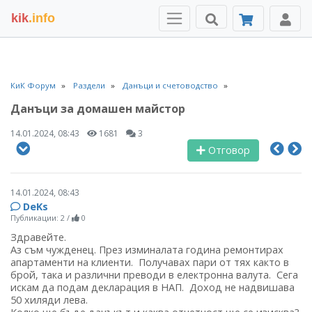
kik
.info
КиК Форум
Раздели
Данъци и счетоводство
Данъци за домашен майстор
14.01.2024, 08:43
1681
3
Отговор
14.01.2024, 08:43
DeKs
Публикации: 2
/
0
Здравейте.
Аз съм чужденец. През изминалата година ремонтирах
апартаменти на клиенти. Получавах пари от тях както в
брой, така и различни преводи в електронна валута. Сега
искам да подам декларация в НАП. Доход не надвишава
50 хиляди лева.