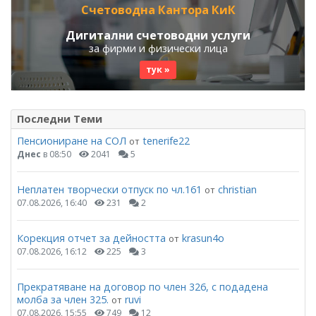
Счетоводна Кантора КиК
Дигитални счетоводни услуги
за фирми и физически лица
тук »
Последни Теми
Пенсиониране на СОЛ
tenerife22
от
Днес
в 08:50
2041
5
Неплатен творчески отпуск по чл.161
christian
от
07.08.2026, 16:40
231
2
Корекция отчет за дейността
krasun4o
от
07.08.2026, 16:12
225
3
Прекратяване на договор по член 326, с подадена
молба за член 325.
ruvi
от
07.08.2026, 15:55
749
12