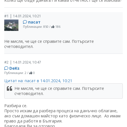
Колко ще бъде данъкът и каква отчетност ще се изисква?
|
#1
14.01.2024, 10:21
пасат
Публикации: 850
/
186
Не мисля, че ще се справите сам. Потърсите
счетоводител.
|
#2
14.01.2024, 10:47
DeKs
Публикации: 2
/
0
Цитат на: пасат в 14.01.2024, 10:21
Не мисля, че ще се справите сам. Потърсите
счетоводител.
Разбира се.
Просто искам да разбера процеса на данъчно облагане,
ако съм домашен майстор като физическо лице. Аз имам
право да работя в България.
Благодаря Ви за отговор.