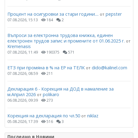
Процент на осигуровки за стари години....
pepster
от
07.08.2026, 15:13
184
2
Въпроси за електронна трудова книжка, единен
електронен трудов запис и промените от 01.06.2025 г.
от
Kremenasis
07.08.2026, 11:49
190375
571
ЕТЗ при промяна в % на ЕР на ТЕЛК
dido@kalinel.com
от
07.08.2026, 08:59
211
Декларация 6 - Корекция на ДОД в намаление за
м.Април 2026
polikaro
от
06.08.2026, 09:39
273
Корекция на декларация по чл.50
niklaz
от
05.08.2026, 17:39
516
3
Последно в Новини