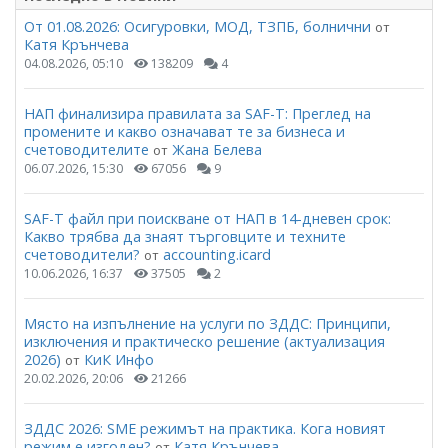
От 01.08.2026: Осигуровки, МОД, ТЗПБ, болнични
от
Катя Крънчева
04.08.2026, 05:10
138209
4
НАП финализира правилата за SAF-T: Преглед на
промените и какво означават те за бизнеса и
счетоводителите
Жана Белева
от
06.07.2026, 15:30
67056
9
SAF-T файл при поискване от НАП в 14-дневен срок:
Какво трябва да знаят търговците и техните
счетоводители?
accounting.icard
от
10.06.2026, 16:37
37505
2
Място на изпълнение на услуги по ЗДДС: Принципи,
изключения и практическо решение (актуализация
2026)
КиК Инфо
от
20.02.2026, 20:06
21266
ЗДДС 2026: SME режимът на практика. Кога новият
режим е изгоден?
Катя Крънчева
от