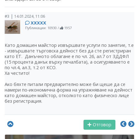
|
#3
14.01.2024, 11:06
ХХХХХ
Публикации: 10930
/
1957
Като домашен майстор извършвате услуги по занятие, т.е
- извършвате търговска дейност без да сте регистриран
като ЕТ. Данъчното облагане е по чл. 26, ал.7 от ЗДДФЛ
(15 процента данък върху печалбата), а осигуряването е
по чл.4, ал.3, т.2 от КСО.
Ха честито!
Ако бяхте питали предварително може би щеше да се
намери по-икономична форма на упражняване на дейност
като домашен майстор, отколкото като физическо лице
без регистрация.
Отговор