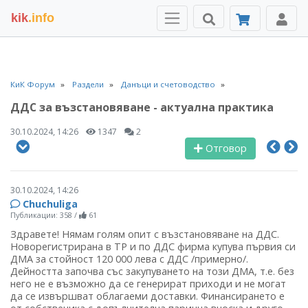
kik
.info
КиК Форум
Раздели
Данъци и счетоводство
ДДС за възстановяване - актуална практика
30.10.2024, 14:26
1347
2
Отговор
30.10.2024, 14:26
Chuchuliga
Публикации: 358
/
61
Здравете! Нямам голям опит с възстановяване на ДДС.
Новорегистрирана в ТР и по ДДС фирма купува първия си
ДМА за стойност 120 000 лева с ДДС /примерно/.
Дейността започва със закупуването на този ДМА, т.е. без
него не е възможно да се генерират приходи и не могат
да се извършват облагаеми доставки. Финансирането е