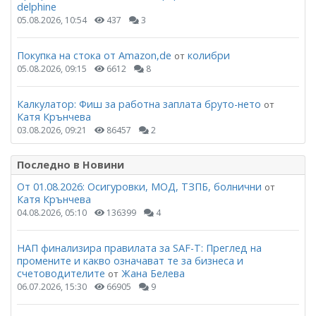
delphine
05.08.2026, 10:54
437
3
Покупка на стока от Amazon,de
колибри
от
05.08.2026, 09:15
6612
8
Калкулатор: Фиш за работна заплата бруто-нето
от
Катя Крънчева
03.08.2026, 09:21
86457
2
Последно в Новини
От 01.08.2026: Осигуровки, МОД, ТЗПБ, болнични
от
Катя Крънчева
04.08.2026, 05:10
136399
4
НАП финализира правилата за SAF-T: Преглед на
промените и какво означават те за бизнеса и
счетоводителите
Жана Белева
от
06.07.2026, 15:30
66905
9