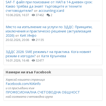
SAF-T файл при поискване от НАП в 14-дневен срок:
Какво трябва да знаят търговците и техните
счетоводители?
accounting.icard
от
10.06.2026, 16:37
37462
2
Място на изпълнение на услуги по ЗДДС: Принципи,
изключения и практическо решение (актуализация
2026)
КиК Инфо
от
20.02.2026, 20:06
21135
ЗДДС 2026: SME режимът на практика. Кога новият
режим е изгоден?
Катя Крънчева
от
16.01.2026, 16:48
32477
Намери ни във Facebook
Харесай нашата страница
Facebook.com/KiKinfo
и се присъедини към
ПРОФЕСИОНАЛНА СЧЕТОВОДНА ОБЩНОСТ
най-голямата счетоводна група