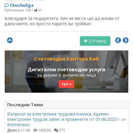
Chuchuliga
Публикации: 358
/
61
Благодаря за подкрепата. Хич не ми се ще да искам от
данъчните, но просто парите ни трябват.
Отговор
Счетоводна Кантора КиК
Дигитални счетоводни услуги
за фирми и физически лица
тук »
Последни Теми
Въпроси за електронна трудова книжка, единен
електронен трудов запис и промените от 01.06.2025 г.
от
Kremenasis
Днес
в 11:49
189230
571