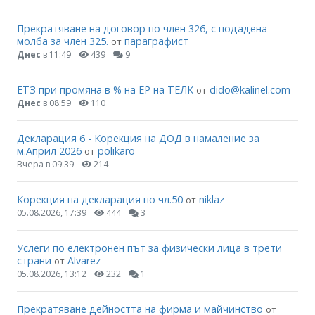
Прекратяване на договор по член 326, с подадена
молба за член 325.
параграфист
от
Днес
в 11:49
439
9
ЕТЗ при промяна в % на ЕР на ТЕЛК
dido@kalinel.com
от
Днес
в 08:59
110
Декларация 6 - Корекция на ДОД в намаление за
м.Април 2026
polikaro
от
Вчера в 09:39
214
Корекция на декларация по чл.50
niklaz
от
05.08.2026, 17:39
444
3
Услеги по електронен път за физически лица в трети
страни
Alvarez
от
05.08.2026, 13:12
232
1
Прекратяване дейността на фирма и майчинство
от