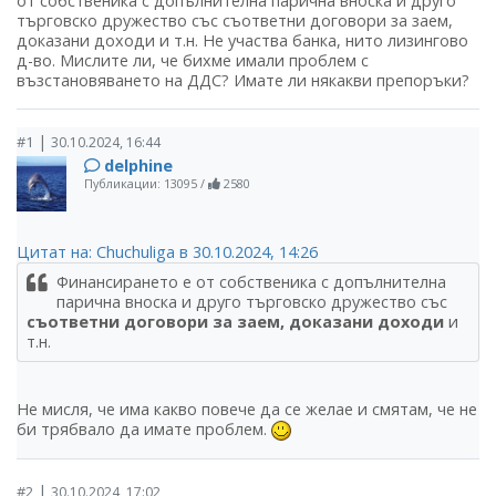
от собственика с допълнителна парична вноска и друго
търговско дружество със съответни договори за заем,
доказани доходи и т.н. Не участва банка, нито лизингово
д-во. Мислите ли, че бихме имали проблем с
възстановяването на ДДС? Имате ли някакви препоръки?
|
#1
30.10.2024, 16:44
delphine
Публикации: 13095
/
2580
Цитат на: Chuchuliga в 30.10.2024, 14:26
Финансирането е от собственика с допълнителна
парична вноска и друго търговско дружество със
съответни договори за заем, доказани доходи
и
т.н.
Не мисля, че има какво повече да се желае и смятам, че не
би трябвало да имате проблем.
|
#2
30.10.2024, 17:02