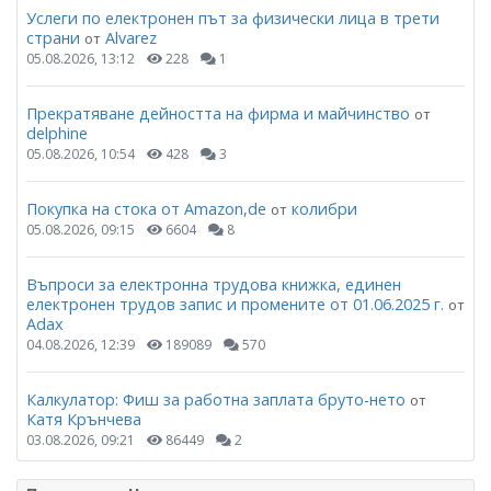
Услеги по електронен път за физически лица в трети
страни
Alvarez
от
05.08.2026, 13:12
228
1
Прекратяване дейността на фирма и майчинство
от
delphine
05.08.2026, 10:54
428
3
Покупка на стока от Amazon,de
колибри
от
05.08.2026, 09:15
6604
8
Въпроси за електронна трудова книжка, единен
електронен трудов запис и промените от 01.06.2025 г.
от
Adax
04.08.2026, 12:39
189089
570
Калкулатор: Фиш за работна заплата бруто-нето
от
Катя Крънчева
03.08.2026, 09:21
86449
2