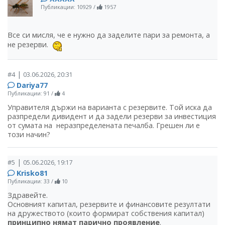
Публикации: 10929
/
1957
Все си мисля, че е нужно да заделите пари за ремонта, а
не резерви.
|
#4
03.06.2026, 20:31
Dariya77
Публикации: 91
/
4
Управителя държи на варианта с резервите. Той иска да
разпредели дивидент и да задели резерви за инвестиция
от сумата на неразпределената печалба. Грешен ли е
този начин?
|
#5
05.06.2026, 19:17
Krisko81
Публикации: 33
/
10
Здравейте.
Основният капитал, резервите и финансовите резултати
на дружеството (които формират собствения капитал)
принципно нямат парично проявление
.