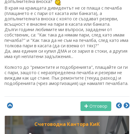
допълнителна вноска?
В края на краищата дивидентът не се плаща с печалба
(плащането е с пари от касата или банката), а
допълнителната вноска с която се създават резерви,
всъщност е внасяне на пари в касата или банката.
Дълги години любимите ми въпроси, зададени от
собственик, са: "Как така да нямам пари, след като имам
печалба?" и "Как така да не съм на печалба, след като има
толкова пари в касата (да си взема от тях)?"
Да, ама единия си купил ДМА и се зарил в стоки, а другия
има куп неплатени задължения...
Колкото до "ремонтите и подобренията", плащайте си ги
с пари, защото с неразпределена печалба и резерви не
виждам как ще стане. Пък ремонтите (текущ разход) и
подобренията (чрез амортизация) ще намалят печалбата.
Отговор
Счетоводна Кантора КиК