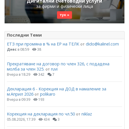
Дигитални счетоводни услуги
за фирми и физически лица
тук »
Последни Теми
ЕТЗ при промяна в % на ЕР на ТЕЛК
dido@kalinel.com
от
Днес
в 08:59
38
Прекратяване на договор по член 326, с подадена
молба за член 325.
ruvi
от
Вчера в 18:29
342
7
Декларация 6 - Корекция на ДОД в намаление за
м.Април 2026
polikaro
от
Вчера в 09:39
193
Корекция на декларация по чл.50
niklaz
от
05.08.2026, 17:39
434
3