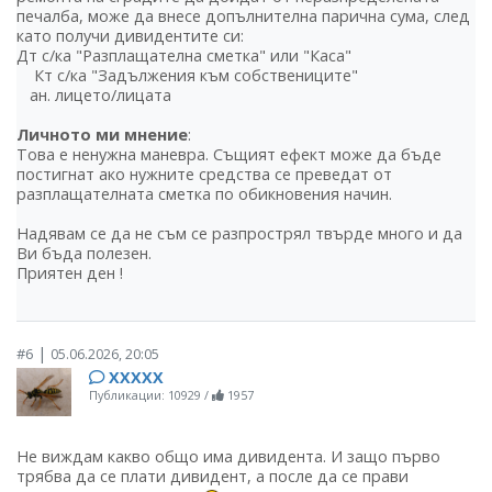
печалба, може да внесе допълнителна парична сума, след
като получи дивидентите си:
Дт с/ка "Разплащателна сметка" или "Каса"
Кт с/ка "Задължения към собствениците"
ан. лицето/лицата
Личното ми мнение
:
Това е ненужна маневра. Същият ефект може да бъде
постигнат ако нужните средства се преведат от
разплащателната сметка по обикновения начин.
Надявам се да не съм се разпрострял твърде много и да
Ви бъда полезен.
Приятен ден !
|
#6
05.06.2026, 20:05
ХХХХХ
Публикации: 10929
/
1957
Не виждам какво общо има дивидента. И защо първо
трябва да се плати дивидент, а после да се прави