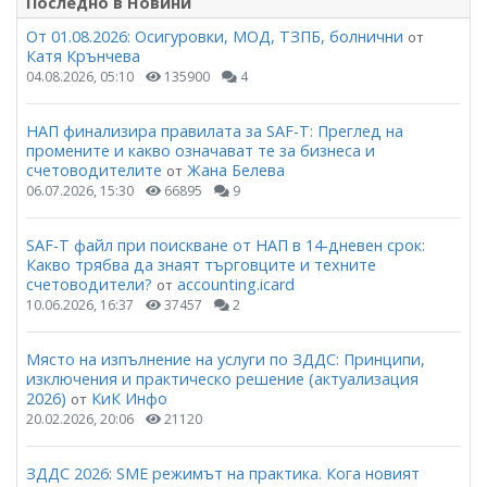
Последно в Новини
От 01.08.2026: Осигуровки, МОД, ТЗПБ, болнични
от
Катя Крънчева
04.08.2026, 05:10
135900
4
НАП финализира правилата за SAF-T: Преглед на
промените и какво означават те за бизнеса и
счетоводителите
Жана Белева
от
06.07.2026, 15:30
66895
9
SAF-T файл при поискване от НАП в 14-дневен срок:
Какво трябва да знаят търговците и техните
счетоводители?
accounting.icard
от
10.06.2026, 16:37
37457
2
Място на изпълнение на услуги по ЗДДС: Принципи,
изключения и практическо решение (актуализация
2026)
КиК Инфо
от
20.02.2026, 20:06
21120
ЗДДС 2026: SME режимът на практика. Кога новият