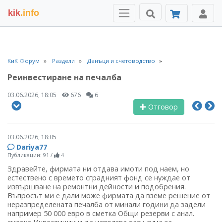
kik
.info
КиК Форум
Раздели
Данъци и счетоводство
Реинвестиране на печалба
03.06.2026, 18:05
676
6
Отговор
03.06.2026, 18:05
Dariya77
Публикации: 91
/
4
Здравейте, фирмата ни отдава имоти под наем, но
естествено с времето сградният фонд се нуждае от
извършване на ремонтни дейности и подобрения.
Въпросът ми е дали може фирмата да вземе решение от
неразпределената печалба от минали години да задели
например 50 000 евро в сметка Общи резерви с анал.