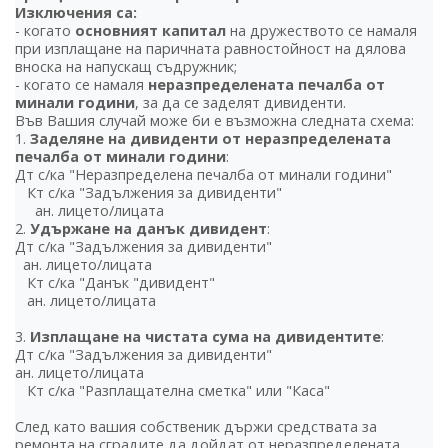
Изключения са:
- когато
основният капитал
на дружеството се намаля
при изплащане на паричната равностойност на дялова
вноска на напускащ съдружник;
- когато се намаля
неразпределената печалба от
минали години
, за да се заделят дивиденти.
Във Вашия случай може би е възможна следната схема:
1.
Заделяне на дивиденти от неразпределената
печалба от минали години
:
Дт с/ка "Неразпределена печалба от минали години"
Кт с/ка "Задължения за дивиденти"
ан. лицето/лицата
2.
Удържане на данък дивидент
:
Дт с/ка "Задължения за дивиденти"
ан. лицето/лицата
Кт с/ка "Данък "дивидент"
ан. лицето/лицата
3.
Изплащане на чистата сума на дивидентите
:
Дт с/ка "Задължения за дивиденти"
ан. лицето/лицата
Кт с/ка "Разплащателна сметка" или "Каса"
След като вашия собственик държи средствата за
ремонта на сградите да дойдат от неразпределената