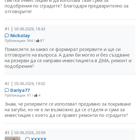
сметка Инвестиции и да използва тази сума за
подобрения по сградите? Благодаря предварително за
отговорите!
|
#1
03.06.2026, 18:43
Nickolay
Публикации: 964
/
87
Помислете за какво се формират резервите и ще си
отговорите на въпроса. А дали би могло и без създване
на резерви да се направи инвестицията в ДМА, ремонт и
подобрения?
|
#2
03.06.2026, 19:02
Dariya77
Публикации: 91
/
4
Знам, че резервите се използват предимно за покриване
на загуби, но не е ли възможно да се отделя и сума за
инвестиция с която да се правят ремонти по сградите?
|
#3
03.06.2026, 20:09
ХХХХХ