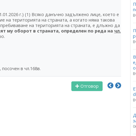
П
п
т 01.01.2026 г.) (1) Всяко данъчно задължено лице, което е
В
ие на територията на страната, а когато няма такова
 пребиваване на територията на страната, е длъжно да
П
т му оборот в страната, определен по реда на
чл.
p
ро.
В
В
е
о
посочен в чл.168в.
В
Отговор
Е
d
В
Д
з
0