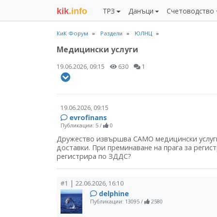
kik
.info
ТРЗ
Данъци
Счетоводство
КиК Форум
Раздели
ЮЛНЦ
Медицински услуги
19.06.2026, 09:15
630
1
19.06.2026, 09:15
evrofinans
Публикации: 5
/
0
Дружество извършва САМО медицински услуги,
доставки. При преминаване на прага за регис
регистрира по ЗДДС?
|
#1
22.06.2026, 16:10
delphine
Публикации: 13095
/
2580