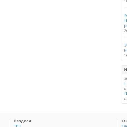
1
М
П
р
2
З
н
1
Н
Х
F
и
П
н
Раздели
Съ
ТРЗ
Сч