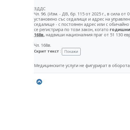
ЗДДС
Чл. 96. (Изм. - ДВ, бр. 115 от 2025 г., в сила о
установено със седалище и адрес на управлен
седалище - с постоянен адрес или с обичайно
се регистрира по този закон, когато
годишния
168в
,
надвиши националния праг от 51 130 ев
Чл. 168в.
Скрит текст
:
Медицинските услуги не фигурират в оборота, 