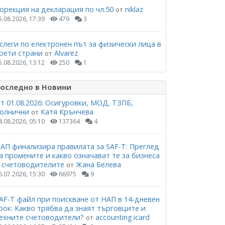
орекция на декларация по чл.50
niklaz
от
5.08.2026, 17:39
479
3
слеги по електронен път за физически лица в
рети страни
Alvarez
от
5.08.2026, 13:12
250
1
оследно в Новини
т 01.08.2026: Осигуровки, МОД, ТЗПБ,
олнични
Катя Крънчева
от
4.08.2026, 05:10
137364
4
АП финализира правилата за SAF-T: Преглед
а промените и какво означават те за бизнеса
 счетоводителите
Жана Белева
от
6.07.2026, 15:30
66975
9
AF-T файл при поискване от НАП в 14-дневен
рок: Какво трябва да знаят търговците и
ехните счетоводители?
accounting.icard
от