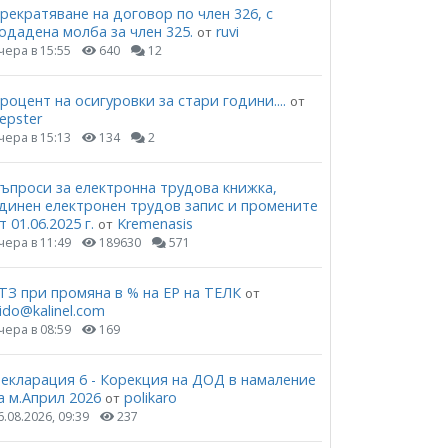
рекратяване на договор по член 326, с
одадена молба за член 325.
ruvi
от
чера в 15:55
640
12
роцент на осигуровки за стари години....
от
epster
чера в 15:13
134
2
ъпроси за електронна трудова книжка,
динен електронен трудов запис и промените
т 01.06.2025 г.
Kremenasis
от
чера в 11:49
189630
571
ТЗ при промяна в % на ЕР на ТЕЛК
от
ido@kalinel.com
чера в 08:59
169
екларация 6 - Корекция на ДОД в намаление
а м.Април 2026
polikaro
от
6.08.2026, 09:39
237