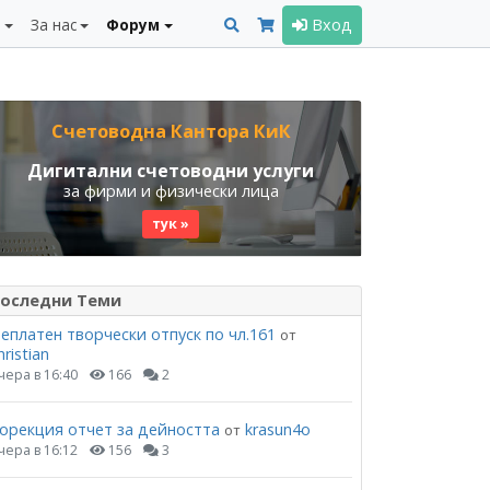
и
За нас
Форум
Вход
Счетоводна Кантора КиК
Дигитални счетоводни услуги
за фирми и физически лица
тук »
оследни Теми
еплатен творчески отпуск по чл.161
от
hristian
чера в 16:40
166
2
орекция отчет за дейността
krasun4o
от
чера в 16:12
156
3