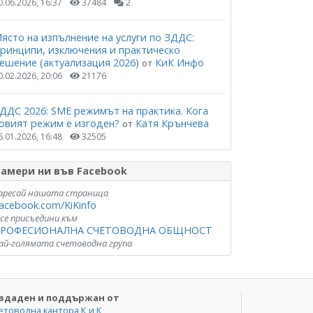
0.06.2026, 16:37
37484
2
ясто на изпълнение на услуги по ЗДДС:
ринципи, изключения и практическо
ешение (актуализация 2026)
КиК Инфо
от
0.02.2026, 20:06
21176
ДДС 2026: SME режимът на практика. Кога
овият режим е изгоден?
Катя Крънчева
от
6.01.2026, 16:48
32505
амери ни във Facebook
аресай нашата страница
acebook.com/KiKinfo
 се присъедини към
РОФЕСИОНАЛНА СЧЕТОВОДНА ОБЩНОСТ
ай-голямата счетоводна група
здаден и поддържан от
етоводна кантора К и К