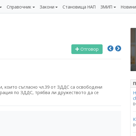
Справочник
Закони
Становища НАП
ЗМИП
Новин
Отговор
П
 които съгласно чл.39 от ЗДДС са освободени
трация по ЗДДС, трябва ли дружеството да се
Н
c
В
К
В