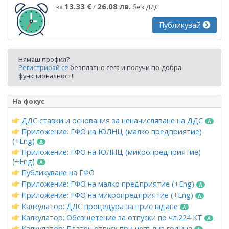
13.33 €
26.08 лв.
за
/
без ДДС
Публикувай
Нямаш профил?
Регистрирай се
безплатно сега и получи по-добра
функционалност!
На фокус
ДДС ставки и основания за неначисляване на ДДС
Приложение: ГФО на ЮЛНЦ (малко предприятие)
(+Eng)
Приложение: ГФО на ЮЛНЦ (микропредприятие)
(+Eng)
Публикуване на ГФО
Приложение: ГФО на малко предприятие (+Eng)
Приложение: ГФО на микропредприятие (+Eng)
Калкулатор: ДДС процедура за приспадане
Калкулатор: Обезщетение за отпуски по чл.224 КТ
Калкулатор: Платен отпуск при непълна година