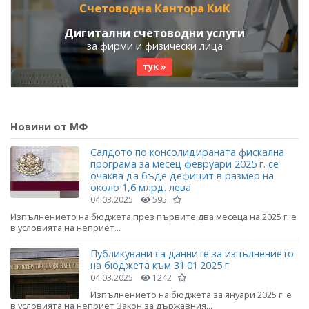
Счетоводна Кантора КиК
Дигитални счетоводни услуги
за фирми и физически лица
тук »
Новини от МФ
Салдото по консолидираната фискална
програма за месец февруари 2025 г. се
очаква да бъде дефицит в размер на
около 1,6 млрд. лева
04.03.2025
595
Изпълнението на бюджета през първите два месеца на 2025 г. е
в условията на неприет...
Публикувани са данните за изпълнението
на бюджета към 31.01.2025 г.
04.03.2025
1242
Изпълнението на бюджета за януари 2025 г. е
в условията на неприет Закон за държавния...