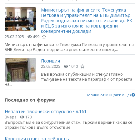
Министърът на финансите Теменужка
Петкова и управителят на БНБ Димитър
Радев подписаха писмото с искане до ЕК
и ЕЦБ за изготвяне на извънредни
конвергентни доклади
25.02.2025
499
Министърът на финансите Теменужка Петкова и управителят на
БНБ Димитър Радев подписаха днес съвместно писмо,...
Позиция
25.02.2025
1040
Във връзка с публикации и спекулативно
тълкуване на текста на параграф 4 от проекта
на...
Новини от МФ (виж още)
Последно от форума
Неплатен творчески отпуск по чл.161
Вчера
173
Въпросът ми е за осигурителния стаж. Търсим вариант как да се
отрази толкова дълго отсъствие.
Корекция отчет за дейността