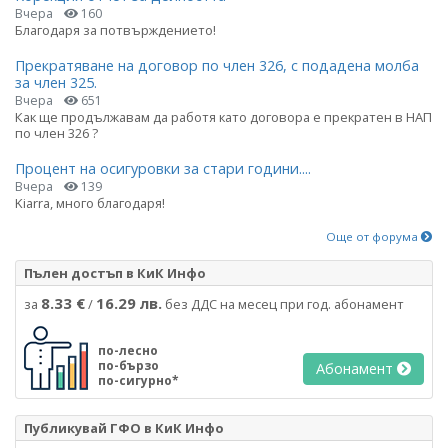
Вчера
160
Благодаря за потвърждението!
Прекратяване на договор по член 326, с подадена молба
за член 325.
Вчера
651
Как ще продължавам да работя като договора е прекратен в НАП
по член 326 ?
Процент на осигуровки за стари години....
Вчера
139
Kiarra, много благодаря!
Още от форума
Пълен достъп в КиК Инфо
8.33 €
16.29 лв.
за
/
без ДДС на месец при год. абонамент
по-лесно
по-бързо
Абонамент
по-сигурно*
Публикувай ГФО в КиК Инфо