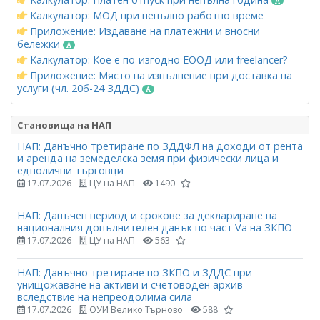
Калкулатор: МОД при непълно работно време
Приложение: Издаване на платежни и вносни
бележки
Калкулатор: Кое е по-изгодно ЕООД или freelancer?
Приложение: Място на изпълнение при доставка на
услуги (чл. 20б-24 ЗДДС)
Становища на НАП
НАП: Данъчно третиране по ЗДДФЛ на доходи от рента
и аренда на земеделска земя при физически лица и
еднолични търговци
17.07.2026
ЦУ на НАП
1490
НАП: Данъчен период и срокове за деклариране на
националния допълнителен данък по част Vа на ЗКПО
17.07.2026
ЦУ на НАП
563
НАП: Данъчно третиране по ЗКПО и ЗДДС при
унищожаване на активи и счетоводен архив
вследствие на непреодолима сила
17.07.2026
ОУИ Велико Търново
588