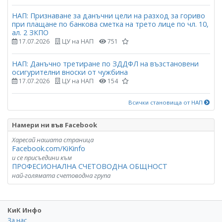
НАП: Признаване за данъчни цели на разход за гориво
при плащане по банкова сметка на трето лице по чл. 10,
ал. 2 ЗКПО
17.07.2026
ЦУ на НАП
751
НАП: Данъчно третиране по ЗДДФЛ на възстановени
осигурителни вноски от чужбина
17.07.2026
ЦУ на НАП
154
Всички становища от НАП
Намери ни във Facebook
Харесай нашата страница
Facebook.com/KiKinfo
и се присъедини към
ПРОФЕСИОНАЛНА СЧЕТОВОДНА ОБЩНОСТ
най-голямата счетоводна група
КиК Инфо
За нас