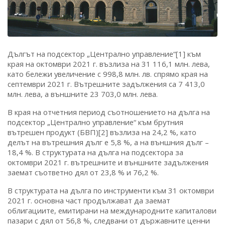
Дългът на подсектор „Централно управление“[1] към
края на октомври 2021 г. възлиза на 31 116,1 млн. лева,
като бележи увеличение с 998,8 млн. лв. спрямо края на
септември 2021 г. Вътрешните задължения са 7 413,0
млн. лева, а външните 23 703,0 млн. лева.
В края на отчетния период съотношението на дълга на
подсектор „Централно управление“ към брутния
вътрешен продукт (БВП)[2] възлиза на 24,2 %, като
делът на вътрешния дълг е 5,8 %, а на външния дълг –
18,4 %. В структурата на дълга на подсектора за
октомври 2021 г. вътрешните и външните задължения
заемат съответно дял от 23,8 % и 76,2 %.
В структурата на дълга по инструменти към 31 октомври
2021 г. основна част продължават да заемат
облигациите, емитирани на международните капиталови
пазари с дял от 56,8 %, следвани от държавните ценни