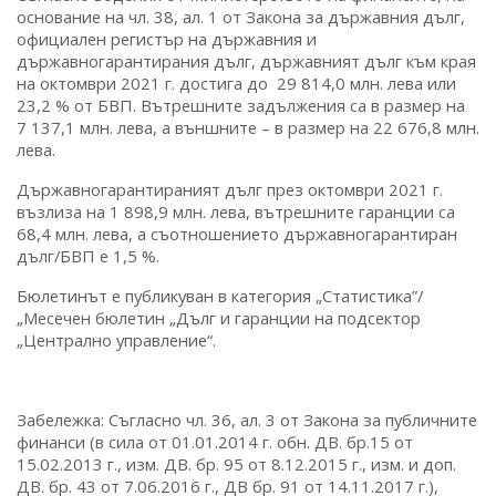
основание на чл. 38, ал. 1 от Закона за държавния дълг,
официален регистър на държавния и
държавногарантирания дълг, държавният дълг към края
на октомври 2021 г. достига до 29 814,0 млн. лева или
23,2 % от БВП. Вътрешните задължения са в размер на
7 137,1 млн. лева, а външните – в размер на 22 676,8 млн.
лева.
Държавногарантираният дълг през октомври 2021 г.
възлиза на 1 898,9 млн. лева, вътрешните гаранции са
68,4 млн. лева, а съотношението държавногарантиран
дълг/БВП е 1,5 %.
Бюлетинът е публикуван в категория „Статистика”/
„Месечен бюлетин „Дълг и гаранции на подсектор
„Централно управление“.
Забележка: Съгласно чл. 36, ал. 3 от Закона за публичните
финанси (в сила от 01.01.2014 г. обн. ДВ. бр.15 от
15.02.2013 г., изм. ДВ. бр. 95 от 8.12.2015 г., изм. и доп.
ДВ. бр. 43 от 7.06.2016 г., ДВ бр. 91 от 14.11.2017 г.),