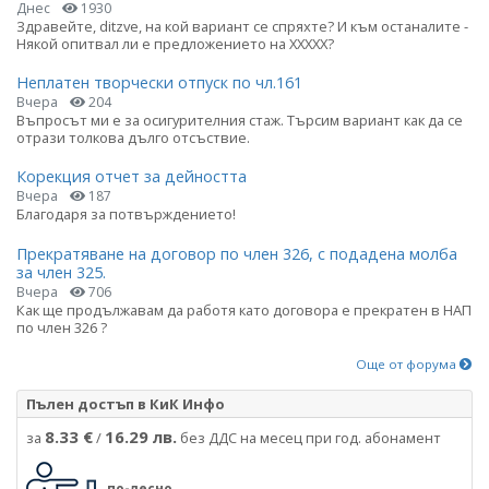
Днес
1930
Здравейте, ditzve, на кой вариант се спряхте? И към останалите -
Някой опитвал ли е предложението на ХХХХХ?
Неплатен творчески отпуск по чл.161
Вчера
204
Въпросът ми е за осигурителния стаж. Търсим вариант как да се
отрази толкова дълго отсъствие.
Корекция отчет за дейността
Вчера
187
Благодаря за потвърждението!
Прекратяване на договор по член 326, с подадена молба
за член 325.
Вчера
706
Как ще продължавам да работя като договора е прекратен в НАП
по член 326 ?
Още от форума
Пълен достъп в КиК Инфо
8.33 €
16.29 лв.
за
/
без ДДС на месец при год. абонамент
по-лесно