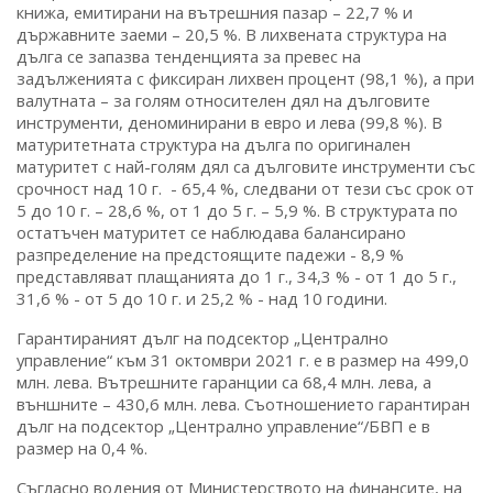
книжа, емитирани на вътрешния пазар – 22,7 % и
държавните заеми – 20,5 %. В лихвената структура на
дълга се запазва тенденцията за превес на
задълженията с фиксиран лихвен процент (98,1 %), а при
валутната – за голям относителен дял на дълговите
инструменти, деноминирани в евро и лева (99,8 %). В
матуритетната структура на дълга по оригинален
матуритет с най-голям дял са дълговите инструменти със
срочност над 10 г. - 65,4 %, следвани от тези със срок от
5 до 10 г. – 28,6 %, от 1 до 5 г. – 5,9 %. В структурата по
остатъчен матуритет се наблюдава балансирано
разпределение на предстоящите падежи - 8,9 %
представляват плащанията до 1 г., 34,3 % - от 1 до 5 г.,
31,6 % - от 5 до 10 г. и 25,2 % - над 10 години.
Гарантираният дълг на подсектор „Централно
управление“ към 31 октомври 2021 г. е в размер на 499,0
млн. лева. Вътрешните гаранции са 68,4 млн. лева, а
външните – 430,6 млн. лева. Съотношението гарантиран
дълг на подсектор „Централно управление“/БВП е в
размер на 0,4 %.
Съгласно водения от Министерството на финансите, на