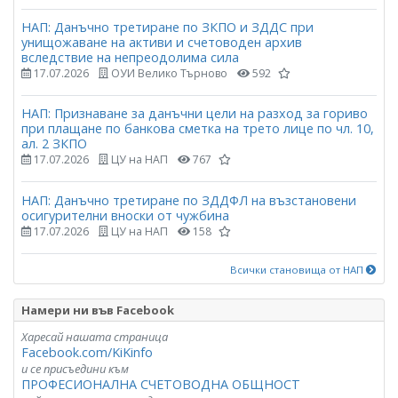
НАП: Данъчно третиране по ЗКПО и ЗДДС при
унищожаване на активи и счетоводен архив
вследствие на непреодолима сила
17.07.2026
ОУИ Велико Търново
592
НАП: Признаване за данъчни цели на разход за гориво
при плащане по банкова сметка на трето лице по чл. 10,
ал. 2 ЗКПО
17.07.2026
ЦУ на НАП
767
НАП: Данъчно третиране по ЗДДФЛ на възстановени
осигурителни вноски от чужбина
17.07.2026
ЦУ на НАП
158
Всички становища от НАП
Намери ни във Facebook
Харесай нашата страница
Facebook.com/KiKinfo
и се присъедини към
ПРОФЕСИОНАЛНА СЧЕТОВОДНА ОБЩНОСТ