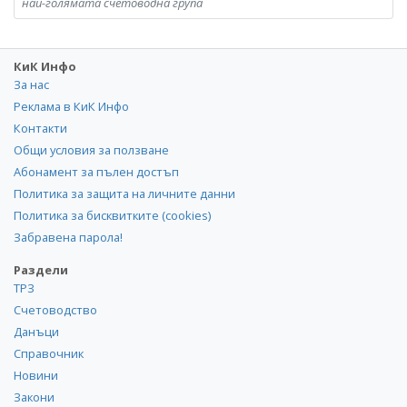
най-голямата счетоводна група
КиК Инфо
За нас
Реклама в КиК Инфо
Контакти
Общи условия за ползване
Абонамент за пълен достъп
Политика за защита на личните данни
Политика за бисквитките (cookies)
Забравена парола!
Раздели
ТРЗ
Счетоводство
Данъци
Справочник
Новини
Закони