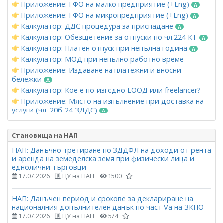
Приложение: ГФО на малко предприятие (+Eng)
Приложение: ГФО на микропредприятие (+Eng)
Калкулатор: ДДС процедура за приспадане
Калкулатор: Обезщетение за отпуски по чл.224 КТ
Калкулатор: Платен отпуск при непълна година
Калкулатор: МОД при непълно работно време
Приложение: Издаване на платежни и вносни
бележки
Калкулатор: Кое е по-изгодно ЕООД или freelancer?
Приложение: Място на изпълнение при доставка на
услуги (чл. 20б-24 ЗДДС)
Становища на НАП
НАП: Данъчно третиране по ЗДДФЛ на доходи от рента
и аренда на земеделска земя при физически лица и
еднолични търговци
17.07.2026
ЦУ на НАП
1500
НАП: Данъчен период и срокове за деклариране на
националния допълнителен данък по част Vа на ЗКПО
17.07.2026
ЦУ на НАП
574