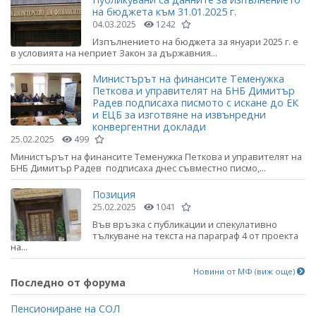
на бюджета към 31.01.2025 г.
04.03.2025
1242
Изпълнението на бюджета за януари 2025 г. е
в условията на неприет Закон за държавния...
Министърът на финансите Теменужка
Петкова и управителят на БНБ Димитър
Радев подписаха писмото с искане до ЕК
и ЕЦБ за изготвяне на извънредни
конвергентни доклади
25.02.2025
499
Министърът на финансите Теменужка Петкова и управителят на
БНБ Димитър Радев подписаха днес съвместно писмо,...
Позиция
25.02.2025
1041
Във връзка с публикации и спекулативно
тълкуване на текста на параграф 4 от проекта
на...
Новини от МФ (виж още)
Последно от форума
Пенсиониране на СОЛ