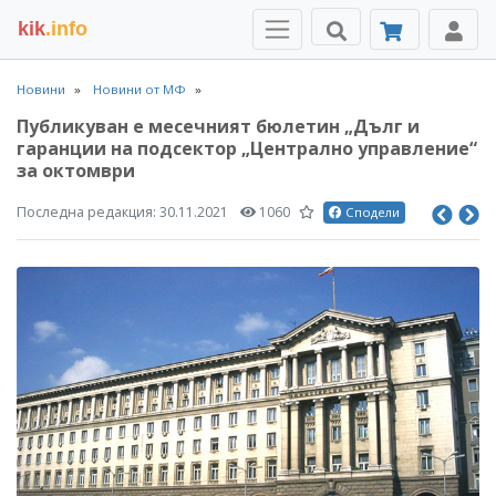
kik
.info
Новини
Новини от МФ
Публикуван е месечният бюлетин „Дълг и
гаранции на подсектор „Централно управление“
за октомври
Последна редакция:
30.11.2021
1060
Сподели