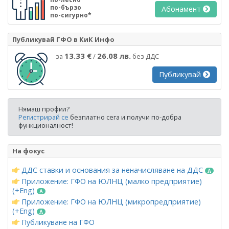
по-бързо
Абонамент
по-сигурно*
Публикувай ГФО в КиК Инфо
13.33 €
26.08 лв.
за
/
без ДДС
Публикувай
Нямаш профил?
Регистрирай се
безплатно сега и получи по-добра
функционалност!
На фокус
ДДС ставки и основания за неначисляване на ДДС
Приложение: ГФО на ЮЛНЦ (малко предприятие)
(+Eng)
Приложение: ГФО на ЮЛНЦ (микропредприятие)
(+Eng)
Публикуване на ГФО