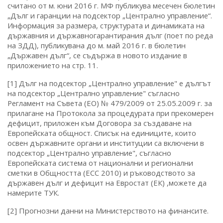
считано от м. юни 2016 г. МФ публикува месечен бюлетин
„Дълг и гаранции на подсектор „Централно управление“.
Информация за размера, структурата и динамиката на
държавния и държавногарантирания дълг (поет по реда
на ЗДД), публикувана до м. май 2016 г. в бюлетин
„Държавен дълг“, се съдържа в новото издание в
приложението на стр. 11.
[1] Дълг на подсектор „Централно управление" е дългът
на подсектор „Централно управление" съгласно
Регламент на Съвета (ЕО) № 479/2009 от 25.05.2009 г. за
прилагане на Протокола за процедурата при прекомерен
дефицит, приложен към Договора за създаване на
Европейската общност. Списък на единиците, които
освен държавните органи и институции са включени в
подсектор „Централно управление", съгласно
Европейската система от национални и регионални
сметки в Общността (ЕСС 2010) и ръководството за
държавен дълг и дефицит на Евростат (ЕК) ,можете да
намерите ТУК.
[2] Прогнозни данни на Министерството на финансите.