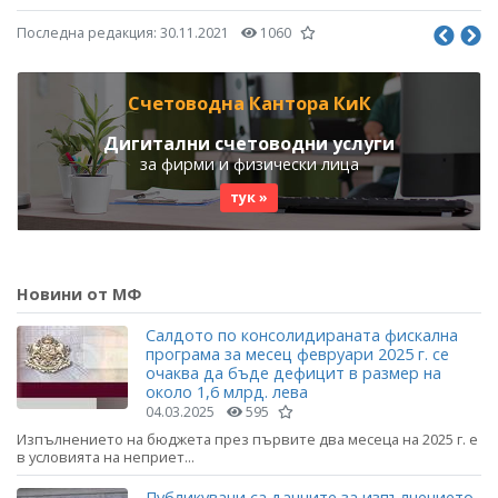
Последна редакция:
30.11.2021
1060
Счетоводна Кантора КиК
Дигитални счетоводни услуги
за фирми и физически лица
тук »
Новини от МФ
Салдото по консолидираната фискална
програма за месец февруари 2025 г. се
очаква да бъде дефицит в размер на
около 1,6 млрд. лева
04.03.2025
595
Изпълнението на бюджета през първите два месеца на 2025 г. е
в условията на неприет...
Публикувани са данните за изпълнението