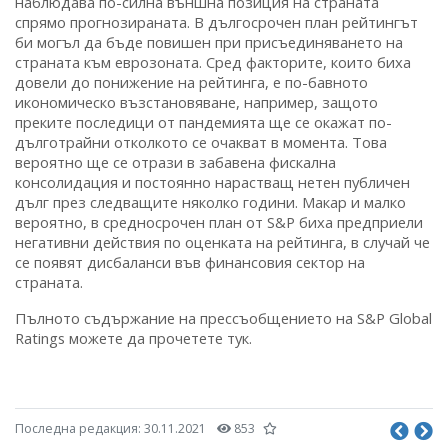
наблюдава по-силна външна позиция на страната
спрямо прогнозираната. В дългосрочен план рейтингът
би могъл да бъде повишен при присъединяването на
страната към еврозоната. Сред факторите, които биха
довели до понижение на рейтинга, е по-бавното
икономическо възстановяване, например, защото
преките последици от пандемията ще се окажат по-
дълготрайни отколкото се очакват в момента. Това
вероятно ще се отрази в забавена фискална
консолидация и постоянно нарастващ нетен публичен
дълг през следващите няколко години. Макар и малко
вероятно, в средносрочен план от S&P биха предприели
негативни действия по оценката на рейтинга, в случай че
се появят дисбаланси във финансовия сектор на
страната.
Пълното съдържание на прессъобщението на S&P Global
Ratings можете да прочетете тук.
Последна редакция:
30.11.2021
853