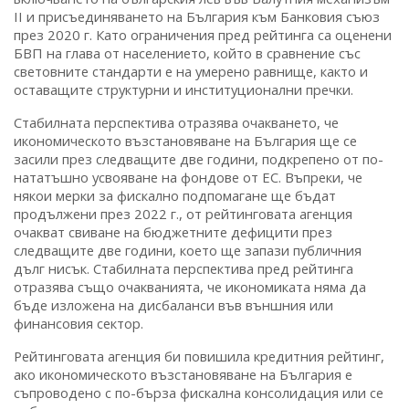
II и присъединяването на България към Банковия съюз
през 2020 г. Като ограничения пред рейтинга са оценени
БВП на глава от населението, който в сравнение със
световните стандарти е на умерено равнище, както и
оставащите структурни и институционални пречки.
Стабилната перспектива отразява очакването, че
икономическото възстановяване на България ще се
засили през следващите две години, подкрепено от по-
нататъшно усвояване на фондове от ЕС. Въпреки, че
някои мерки за фискално подпомагане ще бъдат
продължени през 2022 г., от рейтинговата агенция
очакват свиване на бюджетните дефицити през
следващите две години, което ще запази публичния
дълг нисък. Стабилната перспектива пред рейтинга
отразява също очакванията, че икономиката няма да
бъде изложена на дисбаланси във външния или
финансовия сектор.
Рейтинговата агенция би повишила кредитния рейтинг,
ако икономическото възстановяване на България е
съпроводено с по-бърза фискална консолидация или се