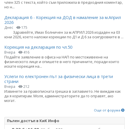
член 325 с текста, който съм приложила в предходния коментар,
но н...
Декларация 6 - Корекция на ДОД в намаление за м.Април
2026
Днес
175
Здравейте, Имах болничен за м.АПРИЛ 2026 издаден на 03
юни 2026, което наложи корекции по Д1 и Д 6 за осигуровките в ...
Корекция на декларация по чл.50
Вчера
416
Подайте заявление в офиса на НАП по местоживеене на
физическото лице и опишете в него причините, поради които
искате корекция на...
Услеги по електронен път за физически лица в трети
страни
Вчера
212
Извинете за правописната грешка в заглавието. Не виждам как
да я коригирам. Моля, администраторите да го оправят, ако
могат.
Още от форума
Пълен достъп в КиК Инфо