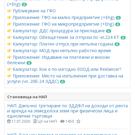
(+Eng)
Публикуване на ГФО
Приложение: ГФО на малко предприятие (+Eng)
Приложение: ГФО на микропредприятие (+Eng)
Калкулатор: ДДС процедура за приспадане
Калкулатор: Обезщетение за отпуски по чл.224 КТ
Калкулатор: Платен отпуск при непълна година
Калкулатор: МОД при непълно работно време
Приложение: Издаване на платежни и вносни
бележки
Калкулатор: Кое е по-изгодно ЕООД или freelancer?
Приложение: Място на изпълнение при доставка на
услуги (чл. 20б-24 ЗДДС)
Становища на НАП
НАП: Данъчно третиране по ЗДДФЛ на доходи от рента
и аренда на земеделска земя при физически лица и
еднолични търговци
17.07.2026
ЦУ на НАП
1450
НАП: Данъчен период и срокове за деклариране на