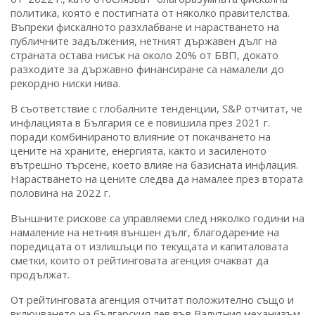
политика, която е постигната от няколко правителства.
Въпреки фискалното разхлабване и нарастването на
публичните задължения, нетният държавен дълг на
страната остава нисък на около 20% от БВП, докато
разходите за държавно финансиране са намалели до
рекордно ниски нива.
В съответствие с глобалните тенденции, S&P отчитат, че
инфлацията в България се е повишила през 2021 г.
поради комбинираното влияние от покачването на
цените на храните, енергията, както и засиленото
вътрешно търсене, което влияе на базисната инфлация.
Нарастването на цените следва да намалее през втората
половина на 2022 г.
Външните рискове са управляеми след няколко години на
намаление на нетния външен дълг, благодарение на
поредицата от излишъци по текущата и капиталовата
сметки, които от рейтинговата агенция очакват да
продължат.
От рейтинговата агенция отчитат положително също и
включването на българския лев във Валутния механизъм