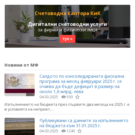
Счетоводна Кантора КиК
Дигитални счетоводни услуги
за фирми и физически лица
тук »
Новини от МФ
Салдото по консолидираната фискална
програма за месец февруари 2025 г. се
очаква да бъде дефицит в размер на
около 1,6 млрд. лева
04.03.2025
593
Изпълнението на бюджета през първите два месеца на 2025 г. е
в условията на неприет...
Публикувани са данните за изпълнението
на бюджета към 31.01.2025 г.
04.03.2025
1240