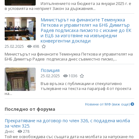
Изпълнението на бюджета за януари 2025 г. е
в условията на неприет Закон за държавния...
Министърът на финансите Теменужка
Петкова и управителят на БНБ Димитър
Радев подписаха писмото с искане до ЕК
и ЕЦБ за изготвяне на извънредни
конвергентни доклади
25.02.2025
498
Министърът на финансите Теменужка Петкова и управителят на
БНБ Димитър Радев подписаха днес съвместно писмо,...
Позиция
25.02.2025
1036
Във връзка с публикации и спекулативно
тълкуване на текста на параграф 4 от проекта
на...
Новини от МФ (виж още)
Последно от форума
Прекратяване на договор по член 326, с подадена молба
за член 325.
Днес
278
Той ме освобождава със същата дата на молбата за напускане по