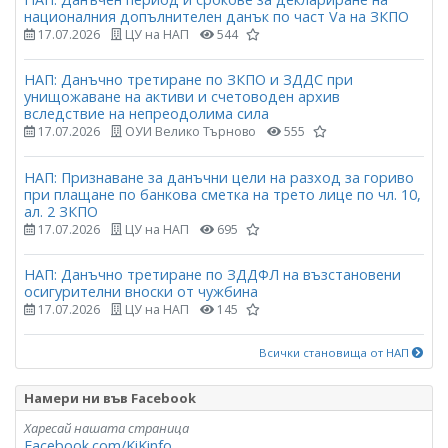
националния допълнителен данък по част Vа на ЗКПО
17.07.2026
ЦУ на НАП
544
НАП: Данъчно третиране по ЗКПО и ЗДДС при
унищожаване на активи и счетоводен архив
вследствие на непреодолима сила
17.07.2026
ОУИ Велико Търново
555
НАП: Признаване за данъчни цели на разход за гориво
при плащане по банкова сметка на трето лице по чл. 10,
ал. 2 ЗКПО
17.07.2026
ЦУ на НАП
695
НАП: Данъчно третиране по ЗДДФЛ на възстановени
осигурителни вноски от чужбина
17.07.2026
ЦУ на НАП
145
Всички становища от НАП
Намери ни във Facebook
Харесай нашата страница
Facebook.com/KiKinfo