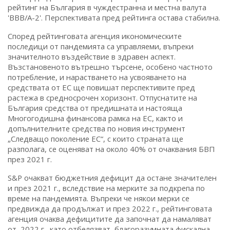
рейтинг на България в чуждестранна и местна валута
'BBB/A-2'. Перспективата пред рейтинга остава стабилна.
Според рейтинговата агенция икономическите
последици от пандемията са управляеми, въпреки
значителното въздействие в здравен аспект.
Възстановеното вътрешно търсене, особено частното
потребление, и нарастването на усвояването на
средствата от ЕС ще повишат перспективите пред
растежа в средносрочен хоризонт. Отпуснатите на
България средства от предишната и настояща
Многогодишна финансова рамка на ЕС, както и
допълнителните средства по новия инструмент
„Следващо поколение ЕС“, с които страната ще
разполага, се оценяват на около 40% от очаквания БВП
през 2021 г.
S&P очакват бюджетния дефицит да остане значителен
и през 2021 г., вследствие на мерките за подкрепа по
време на пандемията. Въпреки че някои мерки се
предвижда да продължат и през 2022 г., рейтинговата
агенция очаква дефицитите да започнат да намаляват
от 2022 г., като отбелязват благоразумната фискална