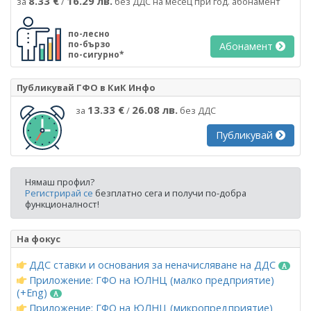
8.33 €
16.29 лв.
за
/
без ДДС на месец при год. абонамент
по-лесно
по-бързо
Абонамент
по-сигурно*
Публикувай ГФО в КиК Инфо
13.33 €
26.08 лв.
за
/
без ДДС
Публикувай
Нямаш профил?
Регистрирай се
безплатно сега и получи по-добра
функционалност!
На фокус
ДДС ставки и основания за неначисляване на ДДС
Приложение: ГФО на ЮЛНЦ (малко предприятие)
(+Eng)
Приложение: ГФО на ЮЛНЦ (микропредприятие)