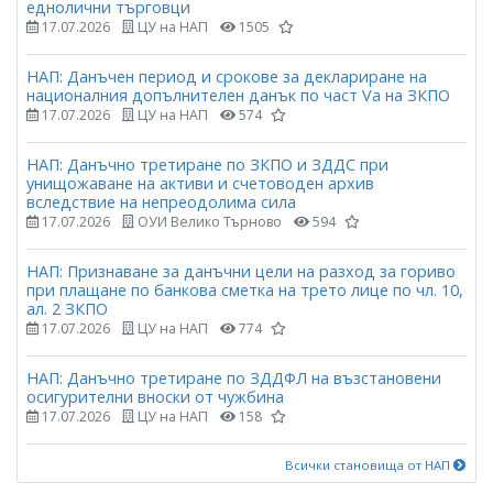
еднолични търговци
17.07.2026
ЦУ на НАП
1505
НАП: Данъчен период и срокове за деклариране на
националния допълнителен данък по част Vа на ЗКПО
17.07.2026
ЦУ на НАП
574
НАП: Данъчно третиране по ЗКПО и ЗДДС при
унищожаване на активи и счетоводен архив
вследствие на непреодолима сила
17.07.2026
ОУИ Велико Търново
594
НАП: Признаване за данъчни цели на разход за гориво
при плащане по банкова сметка на трето лице по чл. 10,
ал. 2 ЗКПО
17.07.2026
ЦУ на НАП
774
НАП: Данъчно третиране по ЗДДФЛ на възстановени
осигурителни вноски от чужбина
17.07.2026
ЦУ на НАП
158
Всички становища от НАП