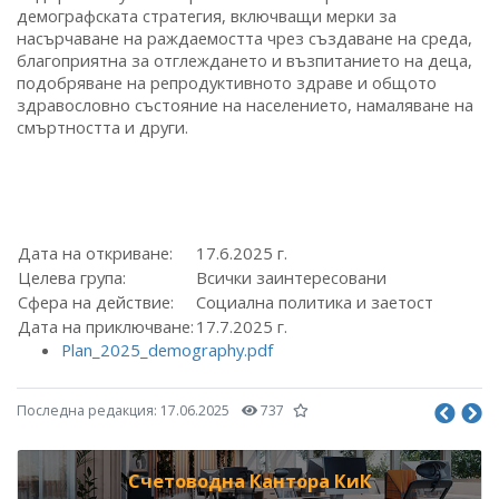
демографската стратегия, включващи мерки за
насърчаване на раждаемостта чрез създаване на среда,
благоприятна за отглеждането и възпитанието на деца,
подобряване на репродуктивното здраве и общото
здравословно състояние на населението, намаляване на
смъртността и други.
Дата на откриване:
17.6.2025 г.
Целева група:
Всички заинтересовани
Сфера на действие:
Социална политика и заетост
Дата на приключване:
17.7.2025 г.
Plan_2025_demography.pdf
Последна редакция:
17.06.2025
737
Счетоводна Кантора КиК