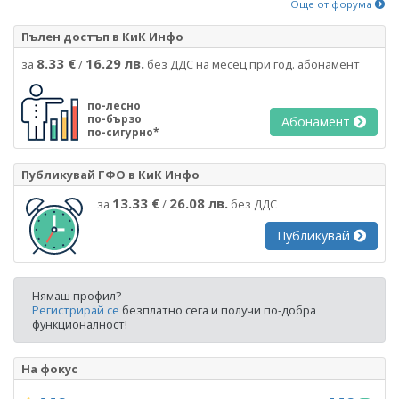
Още от форума
Пълен достъп в КиК Инфо
8.33 €
16.29 лв.
за
/
без ДДС на месец при год. абонамент
по-лесно
по-бързо
Абонамент
по-сигурно*
Публикувай ГФО в КиК Инфо
13.33 €
26.08 лв.
за
/
без ДДС
Публикувай
Нямаш профил?
Регистрирай се
безплатно сега и получи по-добра
функционалност!
На фокус