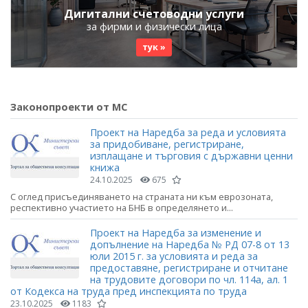
Дигитални счетоводни услуги
за фирми и физически лица
тук »
Законопроекти от МС
Проект на Наредба за реда и условията
за придобиване, регистриране,
изплащане и търговия с държавни ценни
книжа
24.10.2025
675
С оглед присъединяването на страната ни към еврозоната,
респективно участието на БНБ в определянето и...
Проект на Наредба за изменение и
допълнение на Наредба № РД 07-8 от 13
юли 2015 г. за условията и реда за
предоставяне, регистриране и отчитане
на трудовите договори по чл. 114а, ал. 1
от Кодекса на труда пред инспекцията по труда
23.10.2025
1183