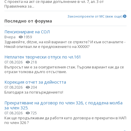
С проекта на акт се прави допълнение в чл. 7, ал. 3 от
Правилника за...
Законопроекти от МС (виж още)
Последно от форума
Пенсиониране на СОЛ
Вчера
1959
Здравейте, ditzve, на кой вариант се спряхте? И към останалите -
Някой опитвал ли е предложението на ХХХХХ?
Неплатен творчески отпуск по чл.161
07.08.2026
218
Въпросът ми е за осигурителния стаж. Търсим вариант как да се
отрази толкова дълго отсъствие.
Корекция отчет за дейността
07.08.2026
204
Благодаря за потвърждението!
Прекратяване на договор по член 326, с подадена молба
за член 325.
07.08.2026
725
Как ще продължавам да работя като договора е прекратен в НАП
по член 326 ?