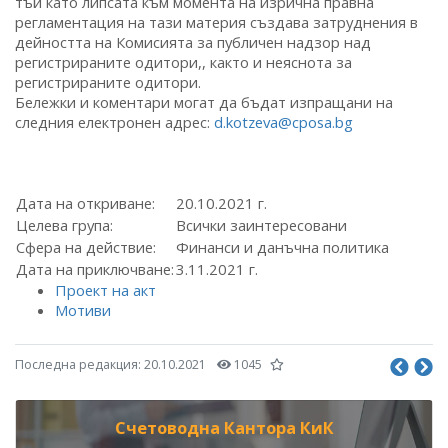
тъй като липсата към момента на изрична правна
регламентация на тази материя създава затруднения в
дейността на Комисията за публичен надзор над
регистрираните одитори,, както и неяснота за
регистрираните одитори.
Бележки и коментари могат да бъдат изпращани на
следния електронен адрес:
d.kotzeva@cposa.bg
Дата на откриване:
20.10.2021 г.
Целева група:
Всички заинтересовани
Сфера на действие:
Финанси и данъчна политика
Дата на приключване:
3.11.2021 г.
Проект на акт
Мотиви
Последна редакция:
20.10.2021
1045
Счетоводна Кантора КиК