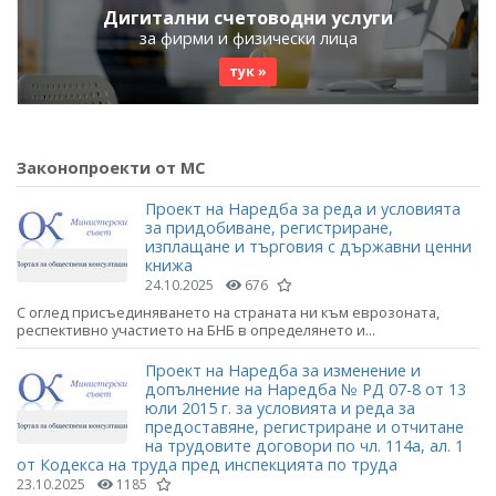
Дигитални счетоводни услуги
за фирми и физически лица
тук »
Законопроекти от МС
Проект на Наредба за реда и условията
за придобиване, регистриране,
изплащане и търговия с държавни ценни
книжа
24.10.2025
676
С оглед присъединяването на страната ни към еврозоната,
респективно участието на БНБ в определянето и...
Проект на Наредба за изменение и
допълнение на Наредба № РД 07-8 от 13
юли 2015 г. за условията и реда за
предоставяне, регистриране и отчитане
на трудовите договори по чл. 114а, ал. 1
от Кодекса на труда пред инспекцията по труда
23.10.2025
1185