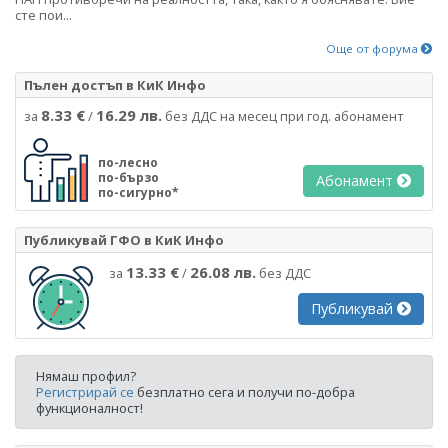
сте пои...
Още от форума
Пълен достъп в КиК Инфо
8.33 €
16.29 лв.
за
/
без ДДС на месец при год. абонамент
по-лесно
по-бързо
Абонамент
по-сигурно*
Публикувай ГФО в КиК Инфо
13.33 €
26.08 лв.
за
/
без ДДС
Публикувай
Нямаш профил?
Регистрирай се
безплатно сега и получи по-добра
функционалност!