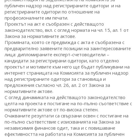
публичен надзор над регистрираните одитори и на
регистрираните одитори по отношение на
професионалните им печати.
Проектът на акт е съобразен с действащото
законодателство, вкл. с оглед нормата на чл. 15, ал. 1 от
Закона за нормативните актове.
Промяната, която се предвижда с акта е съобразена с
предварително заявените позиции на заинтересованите
лица: дипломираните експерт-счетоводители –
кандидати за регистрирани одитори, като отделно
проектът и мотивите към него ще бъдат публикувани на
интернет страницата на Комисията за публичен надзор
над регистрираните одитори за становища и
предложения съгласно чл. 26, ал. 2 от Закона за
нормативните актове.
С оглед динамиката на действащото законодателство
целта на проекта е постигане на по-пълно съответствие с
нормативните актове от по-висока степен.
Очакваните резултати са свързани освен с постигане на
по-пълно съответствие с изискванията на Закона за
независимия финансов одит, така и с повишаване
ефективността на работата на Комисията за публичен