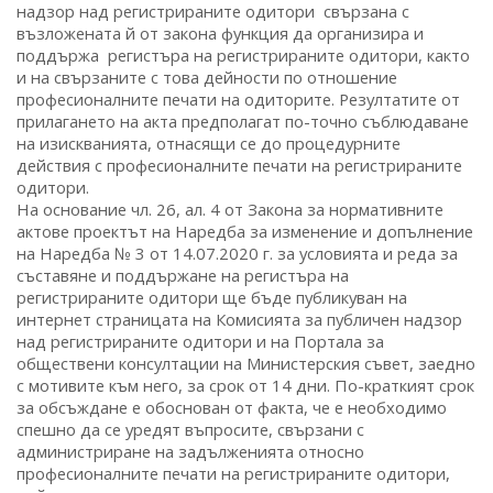
надзор над регистрираните одитори свързана с
възложената й от закона функция да организира и
поддържа регистъра на регистрираните одитори, както
и на свързаните с това дейности по отношение
професионалните печати на одиторите. Резултатите от
прилагането на акта предполагат по-точно съблюдаване
на изискванията, отнасящи се до процедурните
действия с професионалните печати на регистрираните
одитори.
На основание чл. 26, ал. 4 от Закона за нормативните
актове проектът на Наредба за изменение и допълнение
на Наредба № 3 от 14.07.2020 г. за условията и реда за
съставяне и поддържане на регистъра на
регистрираните одитори ще бъде публикуван на
интернет страницата на Комисията за публичен надзор
над регистрираните одитори и на Портала за
обществени консултации на Министерския съвет, заедно
с мотивите към него, за срок от 14 дни. По-краткият срок
за обсъждане e обоснован от факта, че е необходимо
спешно да се уредят въпросите, свързани с
администриране на задълженията относно
професионалните печати на регистрираните одитори,