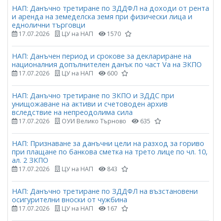
НАП: Данъчно третиране по ЗДДФЛ на доходи от рента
и аренда на земеделска земя при физически лица и
еднолични търговци
17.07.2026
ЦУ на НАП
1570
НАП: Данъчен период и срокове за деклариране на
националния допълнителен данък по част Vа на ЗКПО
17.07.2026
ЦУ на НАП
600
НАП: Данъчно третиране по ЗКПО и ЗДДС при
унищожаване на активи и счетоводен архив
вследствие на непреодолима сила
17.07.2026
ОУИ Велико Търново
635
НАП: Признаване за данъчни цели на разход за гориво
при плащане по банкова сметка на трето лице по чл. 10,
ал. 2 ЗКПО
17.07.2026
ЦУ на НАП
843
НАП: Данъчно третиране по ЗДДФЛ на възстановени
осигурителни вноски от чужбина
17.07.2026
ЦУ на НАП
167