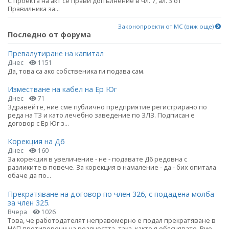
С проекта на акт се прави допълнение в чл. 7, ал. 3 от
Правилника за...
Законопроекти от МС (виж още)
Последно от форума
Превалутиране на капитал
Днес
1151
Да, това са ако собственика ги подава сам.
Изместване на кабел на Ер Юг
Днес
71
Здравейте, ние сме публично предприятие регистрирано по
реда на ТЗ и като лечебно заведение по ЗЛЗ. Подписан е
договор с Ер Юг з...
Корекция на Д6
Днес
160
За корекция в увеличение - не - подавате Д6 редовна с
разликите в повече. За корекция в намаление - да - бих опитала
обаче да по...
Прекратяване на договор по член 326, с подадена молба
за член 325.
Вчера
1026
Това, че работодателят неправомерно е подал прекратяване в
НАП противоречи на реалността, така, както я обяснявате. Вие