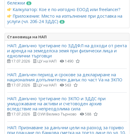
бележки
Калкулатор: Кое е по-изгодно ЕООД или freelancer?
Приложение: Място на изпълнение при доставка на
услуги (чл. 20б-24 ЗДДС)
Становища на НАП
НАП: Данъчно третиране по ЗДДФЛ на доходи от рента
и аренда на земеделска земя при физически лица и
еднолични търговци
17.07.2026
ЦУ на НАП
1490
НАП: Данъчен период и срокове за деклариране на
националния допълнителен данък по част Vа на ЗКПО
17.07.2026
ЦУ на НАП
563
НАП: Данъчно третиране по ЗКПО и ЗДДС при
унищожаване на активи и счетоводен архив
вследствие на непреодолима сила
17.07.2026
ОУИ Велико Търново
588
НАП: Признаване за данъчни цели на разход за гориво
при плащане по банкова сметка на трето лице по чл. 10,