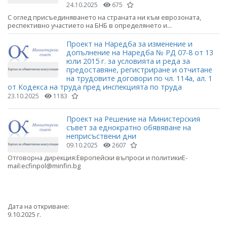
24.10.2025
675
С оглед присъединяването на страната ни към еврозоната,
респективно участието на БНБ в определянето и...
Проект на Наредба за изменение и
допълнение на Наредба № РД 07-8 от 13
юли 2015 г. за условията и реда за
предоставяне, регистриране и отчитане
на трудовите договори по чл. 114а, ал. 1
от Кодекса на труда пред инспекцията по труда
23.10.2025
1183
Проект на Решение на Министерския
съвет за еднократно обявяване на
неприсъствени дни
09.10.2025
2607
Отговорна дирекция:Европейски въпроси и политикиE-
mail:ecfinpol@minfin.bg
Дата на откриване:
9.10.2025 г.