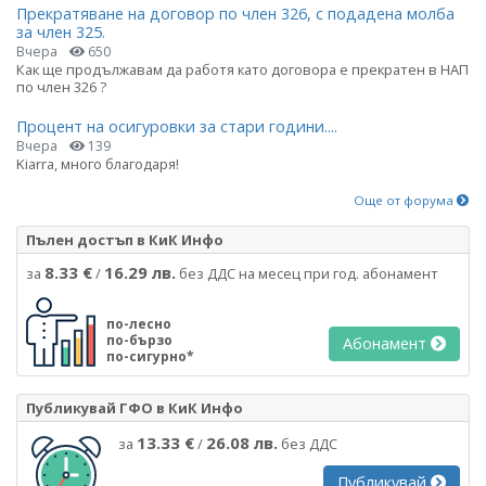
Прекратяване на договор по член 326, с подадена молба
за член 325.
Вчера
650
Как ще продължавам да работя като договора е прекратен в НАП
по член 326 ?
Процент на осигуровки за стари години....
Вчера
139
Kiarra, много благодаря!
Още от форума
Пълен достъп в КиК Инфо
8.33 €
16.29 лв.
за
/
без ДДС на месец при год. абонамент
по-лесно
по-бързо
Абонамент
по-сигурно*
Публикувай ГФО в КиК Инфо
13.33 €
26.08 лв.
за
/
без ДДС
Публикувай