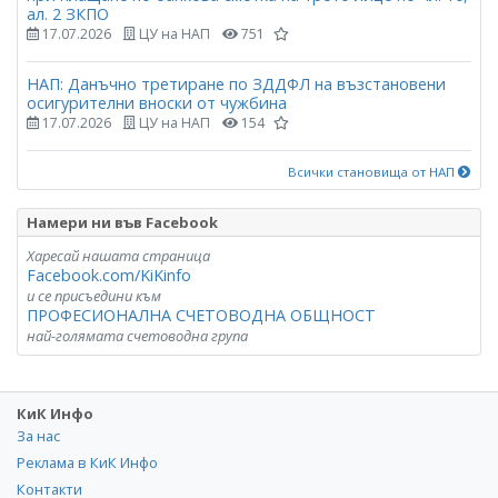
ал. 2 ЗКПО
17.07.2026
ЦУ на НАП
751
НАП: Данъчно третиране по ЗДДФЛ на възстановени
осигурителни вноски от чужбина
17.07.2026
ЦУ на НАП
154
Всички становища от НАП
Намери ни във Facebook
Харесай нашата страница
Facebook.com/KiKinfo
и се присъедини към
ПРОФЕСИОНАЛНА СЧЕТОВОДНА ОБЩНОСТ
най-голямата счетоводна група
КиК Инфо
За нас
Реклама в КиК Инфо
Контакти