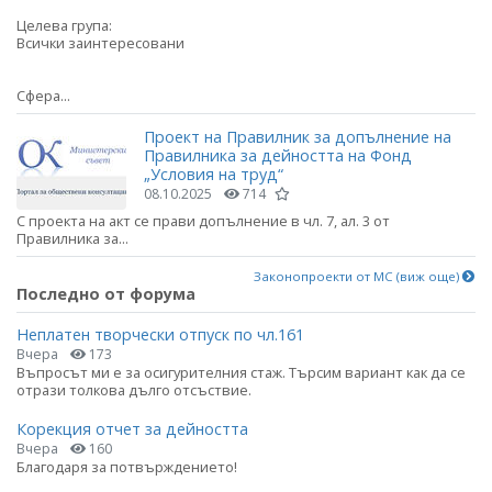
Целева група:
Всички заинтересовани
Сфера...
Проект на Правилник за допълнение на
Правилника за дейността на Фонд
„Условия на труд“
08.10.2025
714
С проекта на акт се прави допълнение в чл. 7, ал. 3 от
Правилника за...
Законопроекти от МС (виж още)
Последно от форума
Неплатен творчески отпуск по чл.161
Вчера
173
Въпросът ми е за осигурителния стаж. Търсим вариант как да се
отрази толкова дълго отсъствие.
Корекция отчет за дейността
Вчера
160
Благодаря за потвърждението!