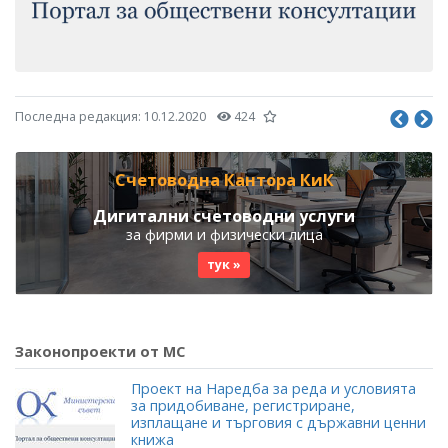
Последна редакция:
10.12.2020
424
Счетоводна Кантора КиК
Дигитални счетоводни услуги
за фирми и физически лица
тук »
Законопроекти от МС
Проект на Наредба за реда и условията
за придобиване, регистриране,
изплащане и търговия с държавни ценни
книжа