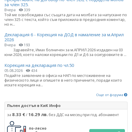
за член 325.
Вчера
339
Той ме освобождава със същата дата на молбата за напускане по
член 325 с текста, който съм приложила в предходния коментар,
но н...
Декларация 6 - Корекция на ДОД в намаление за м.Април
2026
Вчера
193
Здравейте, Имах болничен за м.АПРИЛ 2026 издаден на 03
юни 2026, което наложи корекции по Д1 и Д 6 за осигуровките в ...
Корекция на декларация по чл.50
05.08.2026
434
Подайте заявление в офиса на НАП по местоживеене на
физическото лице и опишете в него причините, поради които
искате корекция на...
Още от форума
Пълен достъп в КиК Инфо
8.33 €
16.29 лв.
за
/
без ДДС на месец при год. абонамент
по-лесно