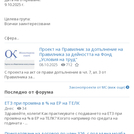
9.10.2025 г.
Целева група:
Всички заинтересовани
Сфера...
Проект на Правилник за допълнение на
Правилника за дейността на Фонд
„Условия на труд“
08.10.2025
712
С проекта на акт се прави допълнение в чл. 7, ал. 3 от
Правилника за...
Законопроекти от МС (виж още)
Последно от форума
ЕТЗ при промяна в % на ЕР на ТЕЛК
Днес
34
Здравейте, колеги! Как практикувате с подаването на ЕТЗ при
промяна на % в ЕР на ТЕЛК? Когато например по средата на
годината - ...
Прекратяване на договор по член 326, с подадена молба