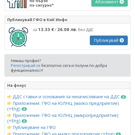
по-бързо
Абонамент
по-сигурно*
Публикувай ГФО в КиК Инфо
13.33 €
26.08 лв.
за
/
без ДДС
Публикувай
Нямаш профил?
Регистрирай се
безплатно сега и получи по-добра
функционалност!
На фокус
ДДС ставки и основания за неначисляване на ДДС
Приложение: ГФО на ЮЛНЦ (малко предприятие)
(+Eng)
Приложение: ГФО на ЮЛНЦ (микропредприятие)
(+Eng)
Публикуване на ГФО
Приложение: ГФО на малко предприятие (+Eng)