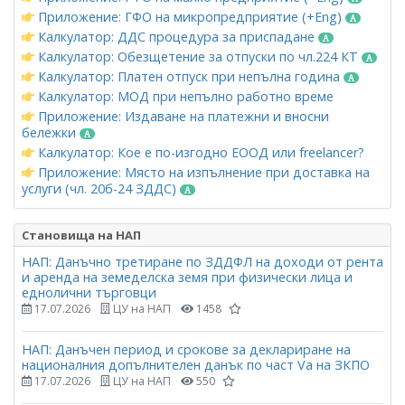
Приложение: ГФО на микропредприятие (+Eng)
Калкулатор: ДДС процедура за приспадане
Калкулатор: Обезщетение за отпуски по чл.224 КТ
Калкулатор: Платен отпуск при непълна година
Калкулатор: МОД при непълно работно време
Приложение: Издаване на платежни и вносни
бележки
Калкулатор: Кое е по-изгодно ЕООД или freelancer?
Приложение: Място на изпълнение при доставка на
услуги (чл. 20б-24 ЗДДС)
Становища на НАП
НАП: Данъчно третиране по ЗДДФЛ на доходи от рента
и аренда на земеделска земя при физически лица и
еднолични търговци
17.07.2026
ЦУ на НАП
1458
НАП: Данъчен период и срокове за деклариране на
националния допълнителен данък по част Vа на ЗКПО
17.07.2026
ЦУ на НАП
550