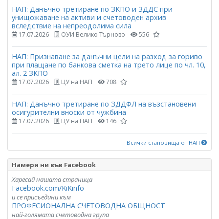
НАП: Данъчно третиране по ЗКПО и ЗДДС при
унищожаване на активи и счетоводен архив
вследствие на непреодолима сила
17.07.2026
ОУИ Велико Търново
556
НАП: Признаване за данъчни цели на разход за гориво
при плащане по банкова сметка на трето лице по чл. 10,
ал. 2 ЗКПО
17.07.2026
ЦУ на НАП
708
НАП: Данъчно третиране по ЗДДФЛ на възстановени
осигурителни вноски от чужбина
17.07.2026
ЦУ на НАП
146
Всички становища от НАП
Намери ни във Facebook
Харесай нашата страница
Facebook.com/KiKinfo
и се присъедини към
ПРОФЕСИОНАЛНА СЧЕТОВОДНА ОБЩНОСТ
най-голямата счетоводна група