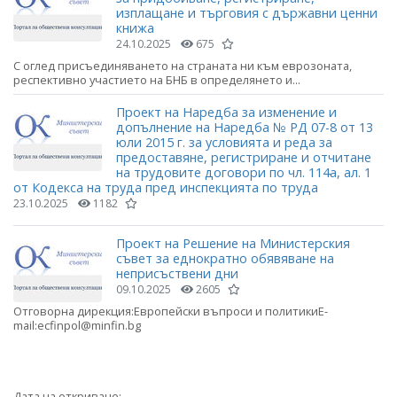
изплащане и търговия с държавни ценни
книжа
24.10.2025
675
С оглед присъединяването на страната ни към еврозоната,
респективно участието на БНБ в определянето и...
Проект на Наредба за изменение и
допълнение на Наредба № РД 07-8 от 13
юли 2015 г. за условията и реда за
предоставяне, регистриране и отчитане
на трудовите договори по чл. 114а, ал. 1
от Кодекса на труда пред инспекцията по труда
23.10.2025
1182
Проект на Решение на Министерския
съвет за еднократно обявяване на
неприсъствени дни
09.10.2025
2605
Отговорна дирекция:Европейски въпроси и политикиE-
mail:ecfinpol@minfin.bg
Дата на откриване: