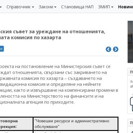
Справочник
Закони
Становища НАП
ЗМИП
Новин
ския съвет за уреждане на отношенията,
ата комисия по хазарта
ли
проекта на постановление на Министерския съвет се
еждат отношенията, свързани със закриването на
П
ржавната комисия по хазарта – създаването на
з
квидационна комисия и определяне на нейните
а
нкции, както и извършване на компенсирани промени в
слеността на Министерството на финансите и на
ционалната агенция по приходите.
тговорна
"Човешки ресурси и административно
П
ирекция:
обслужване"