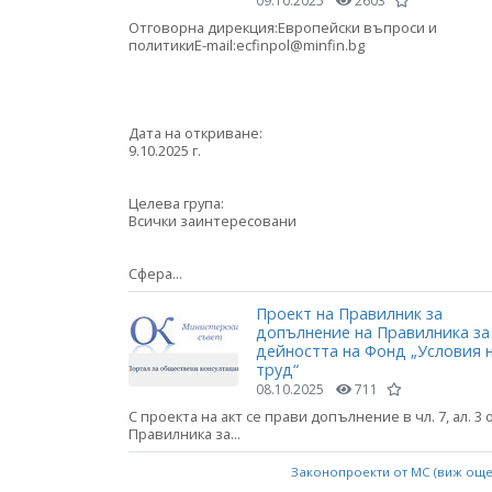
09.10.2025
2603
Отговорна дирекция:Европейски въпроси и
политикиE-mail:ecfinpol@minfin.bg
Дата на откриване:
9.10.2025 г.
Целева група:
Всички заинтересовани
Сфера...
Проект на Правилник за
допълнение на Правилника за
дейността на Фонд „Условия 
труд“
08.10.2025
711
С проекта на акт се прави допълнение в чл. 7, ал. 3 
Правилника за...
Законопроекти от МС (виж ощ