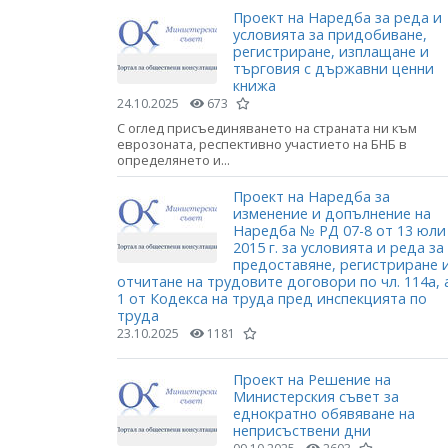
Проект на Наредба за реда и
условията за придобиване,
регистриране, изплащане и
търговия с държавни ценни
книжа
24.10.2025
673
С оглед присъединяването на страната ни към
еврозоната, респективно участието на БНБ в
определянето и...
Проект на Наредба за
изменение и допълнение на
Наредба № РД 07-8 от 13 юли
2015 г. за условията и реда за
предоставяне, регистриране 
отчитане на трудовите договори по чл. 114а, 
1 от Кодекса на труда пред инспекцията по
труда
23.10.2025
1181
Проект на Решение на
Министерския съвет за
еднократно обявяване на
неприсъствени дни