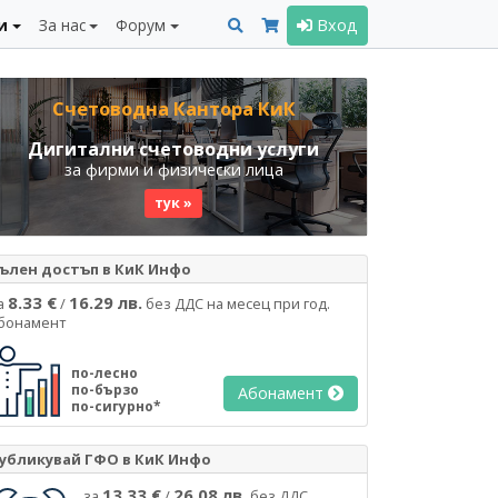
и
За нас
Форум
Вход
Счетоводна Кантора КиК
Дигитални счетоводни услуги
за фирми и физически лица
тук »
ълен достъп в КиК Инфо
8.33 €
16.29 лв.
а
/
без ДДС на месец при год.
бонамент
по-лесно
по-бързо
Абонамент
по-сигурно*
убликувай ГФО в КиК Инфо
13.33 €
26.08 лв.
за
/
без ДДС