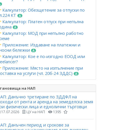
Калкулатор: Обезщетение за отпуски по
л.224 КТ
Калкулатор: Платен отпуск при непълна
одина
Калкулатор: МОД при непълно работно
реме
Приложение: Издаване на платежни и
носни бележки
Калкулатор: Кое е по-изгодно ЕООД или
reelancer?
Приложение: Място на изпълнение при
оставка на услуги (чл. 20б-24 ЗДДС)
тановища на НАП
АП: Данъчно третиране по ЗДДФЛ на
оходи от рента и аренда на земеделска земя
ри физически лица и еднолични търговци
17.07.2026
ЦУ на НАП
1395
АП: Данъчен период и срокове за
еклариране на националния допълнителен