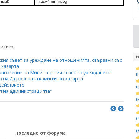
mail:
hras@minfin.bg
и
литика
Н
кия съвет за уреждане на отношенията, свързани със
 хазарта
ановление на Министерския съвет за уреждане на
н
о на Държавната комисия по хазарта
действието
п
 на администрацията“
(
(
(
Последно от форума