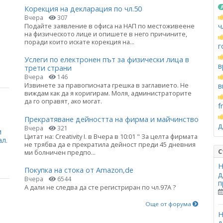
Корекция на декларация по чл.50
Вчера
307
ч
Подайте заявление в офиса на НАП по местоживеене
на физическото лице и опишете в него причините,
поради които искате корекция на...
г
Услеги по електронен път за физически лица в
в
трети страни
Вчера
146
Извинете за правописната грешка в заглавието. Не
в
виждам как да я коригирам. Моля, администраторите
да го оправят, ако могат.
f
Прекратяване дейността на фирма и майчинство
д
Вчера
321
и
Цитат на: Creativity I. в Вчера в 10:01 " За целта фирмата
ал.
не трябва да е прекратила дейност преди 45 дневния
С
ми болничен предпо...
Н
Покупка на стока от Amazon,de
д
Вчера
6544
п
А дали не следва да сте регистриран по чл.97А ?
Още от форума
Н
д