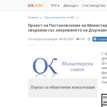
kik
.info
ТРЗ
Данъци
Счетоводство
Новини
Законопроекти от МС
Проект на Постановление на Министер
свързани със закриването на Държавн
Последна редакция:
08.08.2020
587
Споде
С 
ур
Дъ
ли
фу
чи
На
О
д