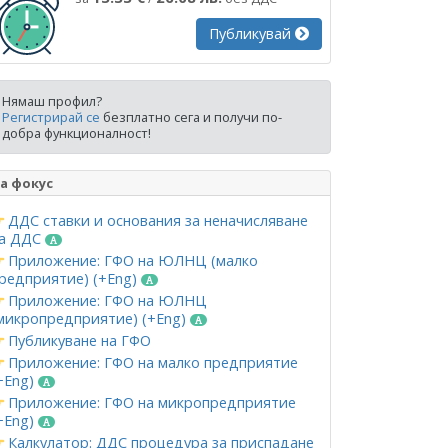
Публикувай
Нямаш профил?
Регистрирай се
безплатно сега и получи по-
добра функционалност!
а фокус
ДДС ставки и основания за неначисляване
а ДДС
Приложение: ГФО на ЮЛНЦ (малко
редприятие) (+Eng)
Приложение: ГФО на ЮЛНЦ
микропредприятие) (+Eng)
Публикуване на ГФО
Приложение: ГФО на малко предприятие
+Eng)
Приложение: ГФО на микропредприятие
+Eng)
Калкулатор: ДДС процедура за приспадане