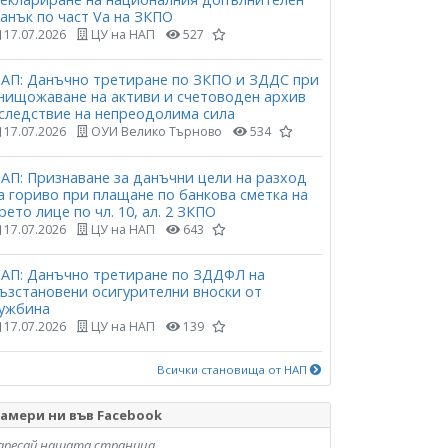
анък по част Vа на ЗКПО
17.07.2026
ЦУ на НАП
527
АП: Данъчно третиране по ЗКПО и ЗДДС при
нищожаване на активи и счетоводен архив
следствие на непреодолима сила
17.07.2026
ОУИ Велико Търново
534
АП: Признаване за данъчни цели на разход
а гориво при плащане по банкова сметка на
рето лице по чл. 10, ал. 2 ЗКПО
17.07.2026
ЦУ на НАП
643
АП: Данъчно третиране по ЗДДФЛ на
ъзстановени осигурителни вноски от
ужбина
17.07.2026
ЦУ на НАП
139
Всички становища от НАП
амери ни във Facebook
аресай нашата страница