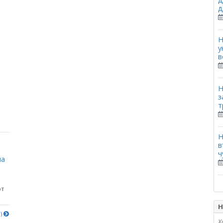
д
Н
у
в
Н
з
т
Н
в
ч
на
от
Н
е)
Х