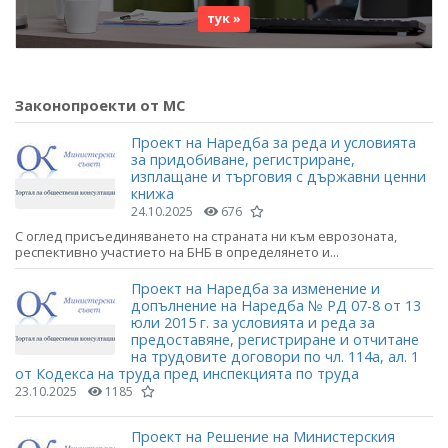
тук »
Законопроекти от МС
Проект на Наредба за реда и условията
за придобиване, регистриране,
изплащане и търговия с държавни ценни
книжа
24.10.2025
676
С оглед присъединяването на страната ни към еврозоната,
респективно участието на БНБ в определянето и...
Проект на Наредба за изменение и
допълнение на Наредба № РД 07-8 от 13
юли 2015 г. за условията и реда за
предоставяне, регистриране и отчитане
на трудовите договори по чл. 114а, ал. 1
от Кодекса на труда пред инспекцията по труда
23.10.2025
1185
Проект на Решение на Министерския