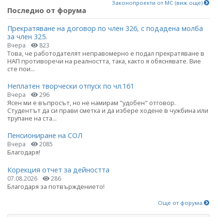
Законопроекти от МС (виж още)
Последно от форума
Прекратяване на договор по член 326, с подадена молба
за член 325.
Вчера
823
Това, че работодателят неправомерно е подал прекратяване в
НАП противоречи на реалността, така, както я обяснявате. Вие
сте пои...
Неплатен творчески отпуск по чл.161
Вчера
296
Ясен ми е въпросът, но не намирам "удобен" отговор.
Студентът да си прави сметка и да избере ходене в чужбина или
трупане на ста...
Пенсиониране на СОЛ
Вчера
2085
Благодаря!
Корекция отчет за дейността
07.08.2026
286
Благодаря за потвърждението!
Още от форума