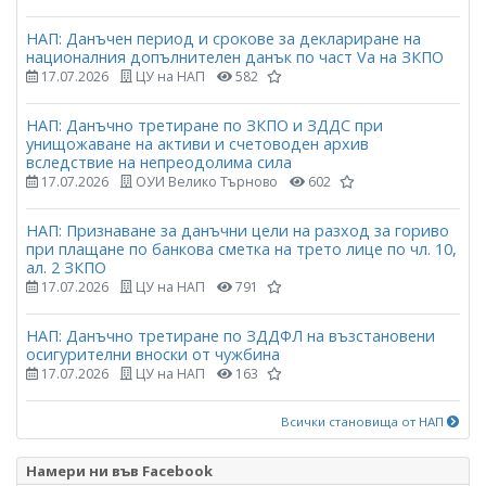
НАП: Данъчен период и срокове за деклариране на
националния допълнителен данък по част Vа на ЗКПО
17.07.2026
ЦУ на НАП
582
НАП: Данъчно третиране по ЗКПО и ЗДДС при
унищожаване на активи и счетоводен архив
вследствие на непреодолима сила
17.07.2026
ОУИ Велико Търново
602
НАП: Признаване за данъчни цели на разход за гориво
при плащане по банкова сметка на трето лице по чл. 10,
ал. 2 ЗКПО
17.07.2026
ЦУ на НАП
791
НАП: Данъчно третиране по ЗДДФЛ на възстановени
осигурителни вноски от чужбина
17.07.2026
ЦУ на НАП
163
Всички становища от НАП
Намери ни във Facebook