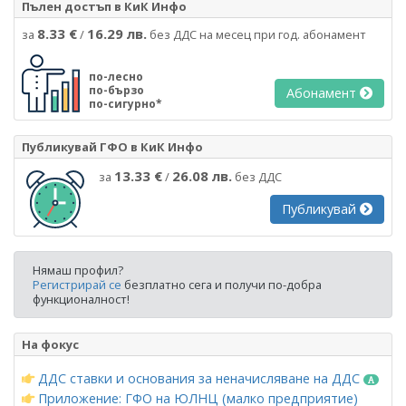
Пълен достъп в КиК Инфо
8.33 €
16.29 лв.
за
/
без ДДС на месец при год. абонамент
по-лесно
по-бързо
Абонамент
по-сигурно*
Публикувай ГФО в КиК Инфо
13.33 €
26.08 лв.
за
/
без ДДС
Публикувай
Нямаш профил?
Регистрирай се
безплатно сега и получи по-добра
функционалност!
На фокус
ДДС ставки и основания за неначисляване на ДДС
Приложение: ГФО на ЮЛНЦ (малко предприятие)