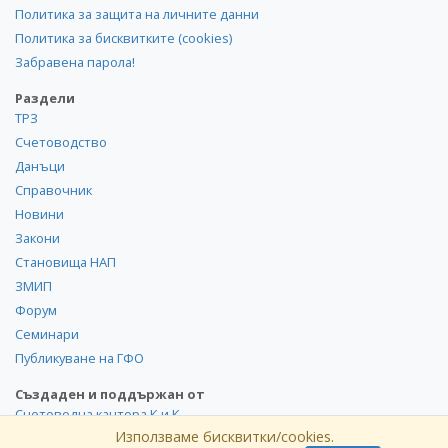
Политика за защита на личните данни
Политика за бисквитките (cookies)
Забравена парола!
Раздели
ТРЗ
Счетоводство
Данъци
Справочник
Новини
Закони
Становища НАП
ЗМИП
Форум
Семинари
Публикуване на ГФО
Създаден и поддържан от
Счетоводна кантора К и К
Използваме бисквитки/cookies.