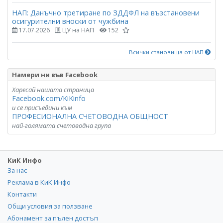
НАП: Данъчно третиране по ЗДДФЛ на възстановени
осигурителни вноски от чужбина
17.07.2026
ЦУ на НАП
152
Всички становища от НАП
Намери ни във Facebook
Харесай нашата страница
Facebook.com/KiKinfo
и се присъедини към
ПРОФЕСИОНАЛНА СЧЕТОВОДНА ОБЩНОСТ
най-голямата счетоводна група
КиК Инфо
За нас
Реклама в КиК Инфо
Контакти
Общи условия за ползване
Абонамент за пълен достъп