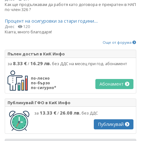
Как ще продължавам да работя като договора е прекратен в НАП
по член 326 ?
Процент на осигуровки за стари години....
Днес
120
Kiarra, много благодаря!
Още от форума
Пълен достъп в КиК Инфо
8.33 €
16.29 лв.
за
/
без ДДС на месец при год. абонамент
по-лесно
по-бързо
Абонамент
по-сигурно*
Публикувай ГФО в КиК Инфо
13.33 €
26.08 лв.
за
/
без ДДС
Публикувай