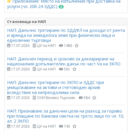
Приложение: Място на изпълнение при доставка на
услуги (чл. 20б-24 ЗДДС)
Становища на НАП
НАП: Данъчно третиране по ЗДДФЛ на доходи от рента
и аренда на земеделска земя при физически лица и
еднолични търговци
17.07.2026
ЦУ на НАП
1486
НАП: Данъчен период и срокове за деклариране на
националния допълнителен данък по част Vа на ЗКПО
17.07.2026
ЦУ на НАП
561
НАП: Данъчно третиране по ЗКПО и ЗДДС при
унищожаване на активи и счетоводен архив
вследствие на непреодолима сила
17.07.2026
ОУИ Велико Търново
584
НАП: Признаване за данъчни цели на разход за гориво
при плащане по банкова сметка на трето лице по чл. 10,
ал. 2 ЗКПО
17.07.2026
ЦУ на НАП
745