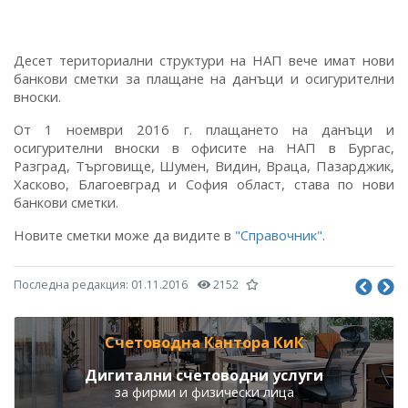
Десет териториални структури на НАП вече имат нови
банкови сметки за плащане на данъци и осигурителни
вноски.
От 1 ноември 2016 г. плащането на данъци и
осигурителни вноски в офисите на НАП в Бургас,
Разград, Търговище, Шумен, Видин, Враца, Пазарджик,
Хасково, Благоевград и София област, става по нови
банкови сметки.
Новите сметки може да видите в
"Справочник"
.
Последна редакция:
01.11.2016
2152
Счетоводна Кантора КиК
Дигитални счетоводни услуги
за фирми и физически лица