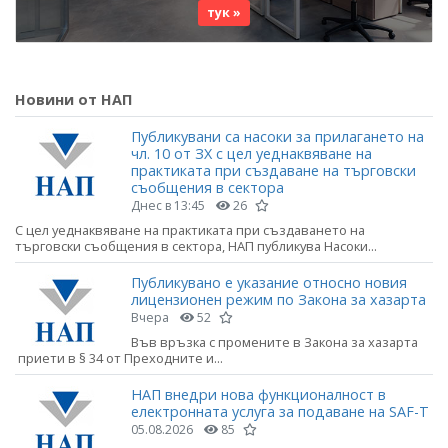
тук »
Новини от НАП
Публикувани са насоки за прилагането на
чл. 10 от ЗХ с цел уеднаквяване на
практиката при създаване на търговски
съобщения в сектора
Днес в 13:45
26
С цел уеднаквяване на практиката при създаването на
търговски съобщения в сектора, НАП публикува Насоки...
Публикувано е указание относно новия
лицензионен режим по Закона за хазарта
Вчера
52
Във връзка с промените в Закона за хазарта
приети в § 34 от Преходните и...
НАП внедри нова функционалност в
електронната услуга за подаване на SAF-T
05.08.2026
85